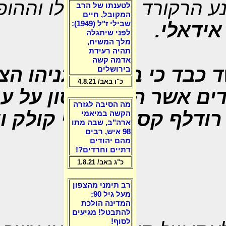
נע הרקורד הצבאי שלו וההופ
לטענתו של הרב
המקובל, חיים
אידאלי.
שבילי ז"ל (1949):
לפני שיתגלה
מלך המשיח,
תהיה רעידת
אדמה קשה
 כבד כי בנימין נתניהו ה
בירושלים
כ"ו באב/ 4.8.21
ים אשר המיטו אסון על ע
מה הסיבה לגזרה
 רודלף קסטנר, טדי קולק ו
הקשה במיאמי
ארה"ב, שבה מתו
98 איש, רבים
מהם יהודים
דתיים וחרדים?!
כ"ג באב/ 1.8.21
רב תימני מהצפון
מעל גיל 90:
המדינה הולכת
להתבטל! מגיעים
לסוף!