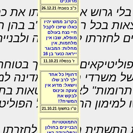
מרוככים
בלי גרוש אחרי עזיבתו את כ
כ"ב בטבת/ 26.12.21
ות בכל רחבי ארה"ב בהן ה
בקרוב ממש יהיו
כאלו שיזכו לקבל
חיי נצח בעולם
 לחזרתו לפוליטיקה ולבניית
מופלא, שבו אין
מלחמות, אין
מחלות: המבוגר
ייראה כנער בן 16
וליטיקאים הינה דרך בטוחה
ז' בכסלו/ 11.10.21
של משרדי מבקר המדינה למי
דחוף! כל אחד
ילך לרב שלו
וישאל: מדוע אין
רומות" לאוניברסיטאות בתנא
צעקה וכינוס
לבקש את
למימון הרצאות של הפוליט
המשיח?!
ט"ו בחשון/ 21.10.21
התמוטטויות
 התשתית הכלכלית לחזרתו ל
הבניינים בחולון
ובפלורידה באו