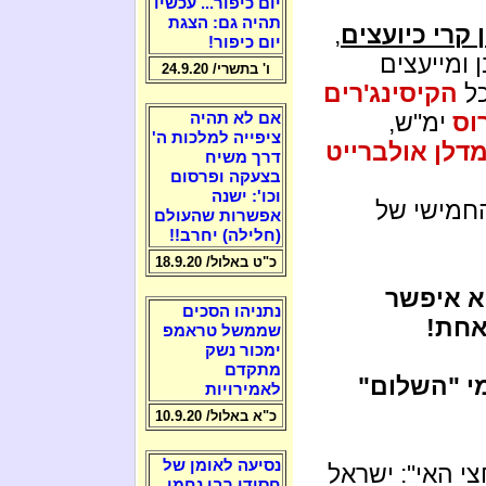
יום כיפור... עכשיו
תהיה גם: הצגת
 קרי כיועצים
,
יום כיפור!
 ומייעצים
ו' בתשרי/ 24.9.20
כל
הקיסינג'רים
וס
ימ"ש,
אם לא תהיה
ציפייה למלכות ה'
דלן אולברייט
דרך משיח
בצעקה ופרסום
וכו': ישנה
החמישי של
אפשרות שהעולם
(חלילה) יחרב!!
כ"ט באלול/ 18.9.20
א איפשר
נתניהו הסכים
אחת!
שממשל טראמפ
ימכור נשק
מתקדם
י "השלום"
לאמירויות
כ"א באלול/ 10.9.20
נסיעה לאומן של
צי האי": ישראל
חסידי רבי נחמן