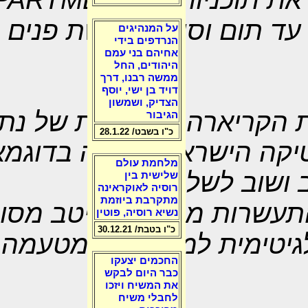
עד תום וסולק בבושת פנים 
על המנהיגים
הנרדפים בידי
אחיהם בני עמם
היהודים, החל
ממשה רבנו, דרך
דויד בן ישי, יוסף
הצדיק, ושמשון
 הקריארה הפוליטית של נתני
הגיבור
כ"ו בשבט/ 28.1.22
טיקה הישראלית רוויה בדוגמ
מלחמת עולם
ושוב לשלטון.
שלישית בין
רוסיה לאוקראינה
מתקרבת ביוזמת
תעשרות מהירה כמיטב מסור
נשיא רוסיה, פוטין
כ"ו בטבת/ 30.12.21
גיטימית למושתלים מטעמה
החכמים יצעקו
כבר היום לבקש
את המשיח ויזכו
לחבלי משיח