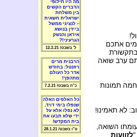
מה היו חילופי
הדברים הקשים
בין משלחת
ישראלית חשאית
– לנציגי ממשל
ביידן בנושא
ל!
איראן והנשק
הגרעיני!?
ימים אתכם
ל' בשבט/ 12.2.21
בתקשורת
תם ערב שואה
הרבנית מרים
רוזנטל: בחודש
אדר כל העולם
מתהפך!
מה תמונות
כ"ה בשבט/ 7.2.21
כל האלפים האלה
שנפלו בימי דויד,
ב: לא תאמינו!
לא נפלו אלא על
ידי שלא תבעו את
בית המקדש!
ומתו השואה,
ט"ו בשבט/ 28.1.21
"
לזוועות