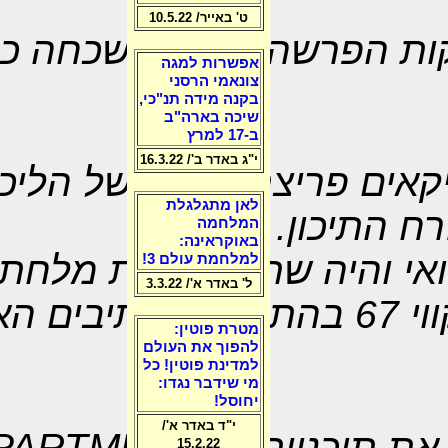
ט' באייר/ 10.5.22
קות הפרשה דעכה ונשכחה כ
אפשרות למגה
צונאמי הרסני
בקנה מידה תנ"כי,
שיכה בארה"ב
ב-17 למרץ
י"ג באדר ב'/ 16.3.22
ריקאים פריצת הסכר של הלי
לאן מתגלגלת
ח התיכון.
המלחמה
באוקראינה:
ואי והיה שתי אצבעות מלחת
למלחמת עולם 3!
ל' באדר א'/ 3.3.22
כולל לנסיגה ישראלית לקווי 67 בהתאם לתכ
מטרת פוטין:
להפוך את העולם
למדינת פוטין! כל
מי שידבר נגדו:
יחוסל!
י"ד באדר א'/
 את תוכניות ה-
EPARTMENT
15.2.22