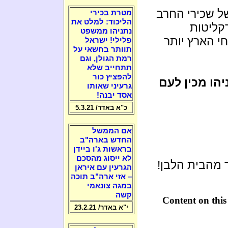
ל שכירי החרב
מטרת בכירי
הליכוד: למלט את
קליטות
נתניהו ממשפט
י הארץ יותר
פלילי! ישראל
תוותר בחשאי על
רמת הגולן, וגם
תתחייב שלא
להפציץ כור
הו מכין לעם
גרעיני שאותו
אסד יבנה!
כ"א באדר/ 5.3.21
אם הממשל
החדש בארה"ב
בראשות ג'ו ביידן
לא ייסוג מהסכם
 מהבית הלבן!
הגרעין עם איראן
– אזי ארה"ב תוכה
במגה צונאמי
קשה
Content on this
י"א באדר/ 23.2.21