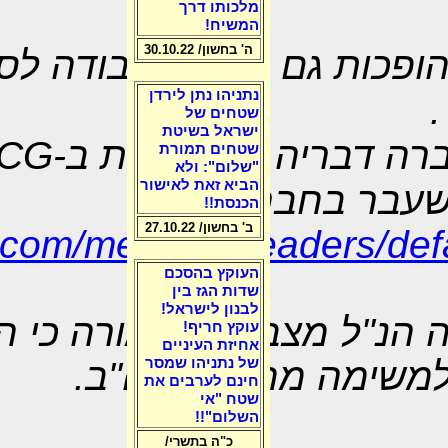
מלכותו דרך
המשיח!
ה' בחשון/ 30.10.22
ופכות גם למקום עבודה לסו
נתניהו נתן לירדן
.
שטחים של
ישראל בשיטת
ברה דבריה של עובדת ב-
CG
שטחים תמורת
"שלום": ולא
הביא זאת לאישור
עבר בחברה.
הכנסת!!
ב' בחשון/ 27.10.22
cg.com/meet_us/leaders/d
העוקץ בהסכם
שדות הגז בין
לבנון לישראל!
 הנ"ל מצביעה לכאורה כי ה
עוקץ חריף!
אחיזת העיניים
משימה מחוץ לארה"ב.
של נתניהו שמסר
חינם לערבים את
שטח "אי
השלום"!!
כ"ה בתשרי/