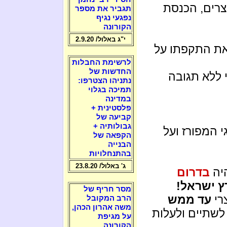
צרים, הכנסת
תגביר את מספר
נפגעי נגיף
הקורונה
י"ג באלול/ 2.9.20
את התקפתו על
לרשימת החבלות
החדשות של
י ללא תגובה
נתניהו הצטרפו:
תמיכה בגלוי
במדינה
פלסטינית +
קביעה של
גבולותיה +
 המפורז ועל
הקפאה של
הבנייה
בהתנחלויות
ג' באלול/ 23.8.20
יה
בדרום
ץ ישראל!
מסר חריף של
רי
עד ממש
הרב המקובל
משה אהרון הכהן,
לשתיים ולעלות
על מגיפת
הקורונה