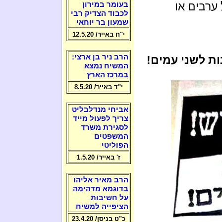
 ערבים או
בעומר במירון
לכבוד הצדיק רבי
שמעון בר יוחאי
י"ח באייר/ 12.5.20
הרב ניר בן ארצי:
ות לשני עמים!
המשיח נמצא
במרכז הארץ
י"ד באייר/ 8.5.20
אביחי מנדלבליט
צריך לפעול מייד
לסגירת משרד
המשפטים
הפוליטי
ז' באייר/ 1.5.20
הרב מאיר אליהו
בדוגמא מדהימה
על חשיבות
הציפייה למשיח
כ"ט בניסן/ 23.4.20