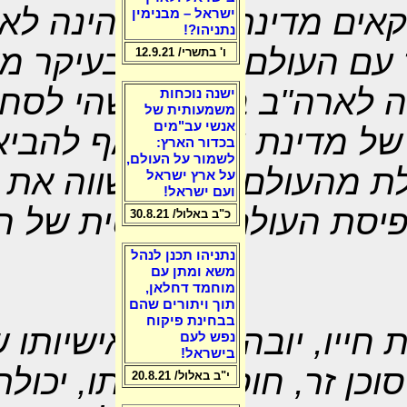
קאים מדינת ישראל הינה לא
ישראל – מבנימין
נתניהו?!
עם העולם הערבי ובעיקר מד
ו' בתשרי/ 12.9.21
 לארה"ב בעיה כלשהי לסחו
ישנה נוכחות
משמעותית של
אנשי עב"מים
של מדינת ישראל ואף להבי
בכדור הארץ:
לשמור על העולם,
 מהעולם הערבי שווה את 
על ארץ ישראל
ועם ישראל!
יסת העולם הפוליטית של ה
כ"ב באלול/ 30.8.21
נתניהו תכנן לנהל
משא ומתן עם
מוחמד דחלאן,
תוך ויתורים שהם
בבחינת פיקוח
חייו, יובהר כי גם אישיותו ש
נפש לעם
בישראל!
כן זר, חוסר אמינותו, יכול
י"ב באלול/ 20.8.21