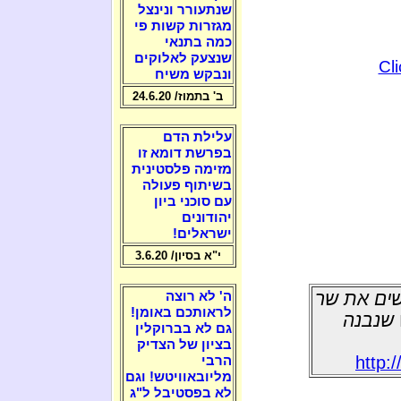
שנתעורר ונינצל
מגזרות קשות פי
כמה בתנאי
שנצעק לאלוקים
Cl
ונבקש משיח
ב' בתמוז/ 24.6.20
עלילת הדם
בפרשת דומא זו
מזימה פלסטינית
בשיתוף פעולה
עם סוכני ביון
יהודונים
ישראלים!
י"א בסיון/ 3.6.20
אשים את שר
ה' לא רוצה
לראותכם באומן!
 שנבנה
גם לא בברוקלין
בציון של הצדיק
http:
הרבי
מליובאוויטש! וגם
לא בפסטיבל ל"ג