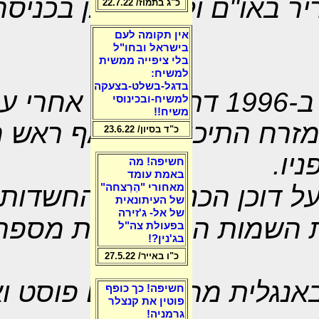
יר באו"ם ולאחר מכן בכניסה
כ"ג בתמוז/ 22.7.22
אין תקומה לעם
בישראל ובחו"ל
בלי ציפייה ממשית
למשיח:
בדגל-בשלט-בצעקה
עת נבחר לראש ממשלה ב-1996 דהר נתניהו 
למשיח-ובכינוסי
משיח!!
מזרח התיכון כפי שאף ראש
כ"ד בסיון/ 23.6.22
יו.
חשיפה! מה
באמת עומד
ל דוכן הכנסת את החשדות נג
מאחורי "הֵרַצחה"
של העיתונאית
של אל- ג'זירה
ת השמות הרבים תחת מספר 
בפעולת צה"ל
בג'נין?!
כ"ו באייר/ 27.5.22
אנגלית מהג'רוזסלם פוסט ו
חשיפה! כך כופף
פוטין את קנצלר
גרמניה!