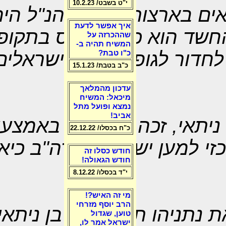
י"ט בשבט/ 10.2.23
ים בארצות הברית הנ"ל היה
איך אפשר לדעת
שד הוא כי הוא גויס בתקופה
שההכרזה על
המשיח תהיה ב-
לחדור לגופים הפרו ישראלים
כ"ו טבת?
כ"ב בטבת/ 15.1.23
עדכון מהמלאך
מיכאל: המשיח
נמצא ופועל מתל
אביב!
 ניתאי, זכה לחשיפה באמצע
כ"ח בכסלו/ 22.12.22
זי למען ישראל בארה"ב כיאה
חודש כסלו זה
חודש הגאולה!
י"ד בכסלו/ 8.12.22
מי זה האיש?!
הרב יוסף מזרחי
את נתניהו תחת שמו בן ניתאי
טוען, שגדול
ישראל אמר לו,