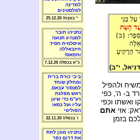
למדינה
לפלסטינים
ַל בְּנֵי
י' בטבת/ 25.12.20
 עַד הָעֵת
נתניהו חובר
ַּסֵּפֶר: {ב}
למנהיג תנועה
אֵלֶּה
איסלמית חסיד
חיזבאללה
ַר הָרָקִיעַ
וחמאס!
כ"א בכסלו/ 7.12.20
ביבי כורת ברית
ומחלק שוחד
שיח ולהפיל
למנסור עבאס,
ד ב- ה', כפי
ראש מפלגת
רע"מ כדי שיגן
 ואשתו וכפי
עליו ועל כסאו
אק: אזי
אתם
הפוליטי
כם בזמן
ו' בכסלו/ 22.11.20
נתניהו מוכן לתת
את דרום כפר