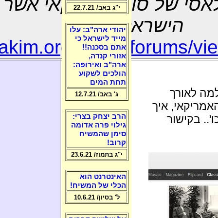
קלאסי של סוכן אמריקאי אשר
י"ג באב/ 22.7.21
הישראלי
יהודי ארה"ב: עלו
מייד לישראל כי
nakim.org/israel-forums/v
אתם בסכנה!!
אזורי קנדה,
ארה"ב ואירופה:
הולכים לשקוע
תחת המים
מה לאורך
ג' באב/ 12.7.21
אמריקאי, איך
הרב יצחק בצרי:
.. בקישור
גילוי פרה אדומה
סימן שהמשיח
קרוב!
י"ג בתמוז/ 23.6.21
האינטרנט הוא
הכלי של המשיח!
ל' בסיון/ 10.6.21