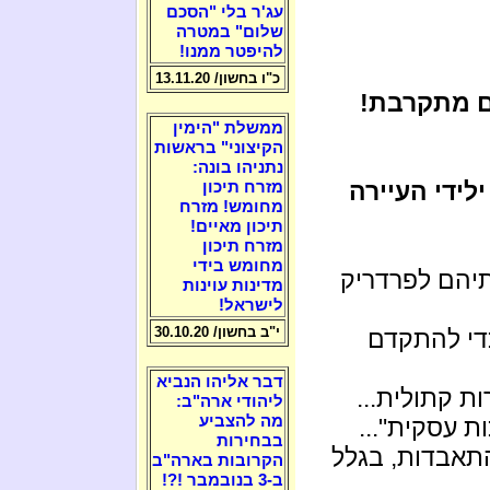
עג'ר בלי "הסכם
שלום" במטרה
להיפטר ממנו!
כ"ו בחשון/ 13.11.20
ם מתקרבת!
ממשלת "הימין
הקיצוני" בראשות
נתניהו בונה:
ילידי העיירה
מזרח תיכון
מחומש! מזרח
תיכון מאיים!
מזרח תיכון
מחומש בידי
תיהם לפרדריק
מדינות עוינות
לישראל!
י"ב בחשון/ 30.10.20
די להתקדם
דבר אליהו הנביא
ליהודי ארה"ב:
מה להצביע
בבחירות
תאבדות, בגלל
הקרובות בארה"ב
ב-3 בנובמבר !?!