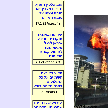
זאב אלקין חושף:
נתניהו מעדיף את
טובת עצמו על
טובת המדינה
ד' בשבט/ 17.1.21
איזו פרובוקציה
תוקפנית מכינה
איראן לרגל
מלאת שנה
לחיסול קאסם
סולימני!
כ"ג בטבת/ 7.1.21
מדוע בא כעס
השמיים על כל
המזלזלים
בהנחיית הבידוד?
י"ז בטבת/ 1.1.21
ישראל של נתניהו
שקרניהו: הסכימה