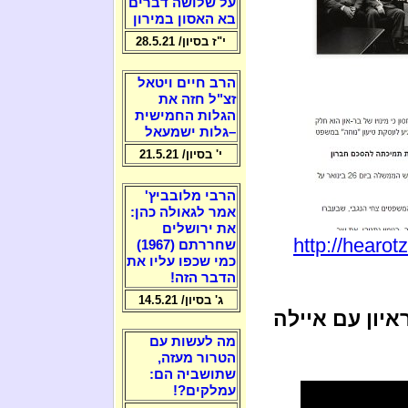
על שלושה דברים
בא האסון במירון
י"ז בסיון/ 28.5.21
הרב חיים ויטאל
זצ"ל חזה את
הגלות החמישית
–גלות ישמעאל
י' בסיון/ 21.5.21
הרבי מלובביץ'
אמר לגאולה כהן:
את ירושלים
http://hearot
שחררתם (1967)
כמי שכפו עליו את
הדבר הזה!
ג' בסיון/ 14.5.21
יון עם איילה
מה לעשות עם
הטרור מעזה,
שתושביה הם:
עמלקים?!