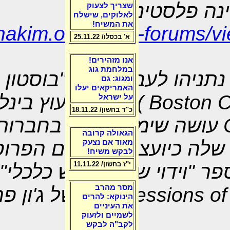
נה פלסטינית:
שצריך לצעוק
לאלוקים, שישלח
את המשיח!
nakim.org/israel-forums/
א' בכסלו/ 25.11.22
אנו מזהירים!
במלחמת גוג
תניהו לעבוד עבור "בוסטון 
ומגוג: גם
האמריקאים יעלו
Boston C
) חברת ייעוץ בינל
על ישראל
כ"ד בחשון/ 18.11.22
עושה שימוש נרחב בחברות 
הגאולה קרובה
 שלה כיועצים כלכליים הפרו
מאוד אם נצעק
לבקש משיח!
י"ז בחשון/ 11.11.22
פר "וידוי של מתנקש כלכלי"
מסר מהרב
Confessions of
) של ג'ון פ
הינוקא: להרים
את העיניים
לשמיים ולזעוק
לקב"ה לבקש