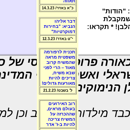
תאווה
כ"א באדר/ 14.3.23
"הודות"
 שמקבלת
דבר אליהו
בן! * תקראו:
הנביא: "בחירות
דמוקרטיות"
י"ט באדר/ 12.3.23
תכנית לרפורמה
משפטית מראה
לכאורה פרופיל קלאסי של ס
שהמשיח קרוב
מאוד – הרי לפני
אלי ואשר ראוי כי המדינ
שבא משיח,
צריכים להיות
מאורעות גדולים!
 הנימוקים לכך,
ל' בשבט/ 21.2.23
רוב האירועים
בעולם מראים,
נכבד מילדותו בארה"ב וכן ל
שההכרזה על
המשיח צריכה
להיות ב-ז' אדר