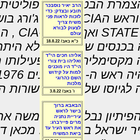
צמרת הבטחונית והפוליטית
הרב יאיר נוסבכר
תובע ובצדק: כדי
וראש ה
CIA
לשעבר ג'ורג בוש 
לזכות לראות פני
משיח צריך
לצעוק לבורא
STATE
ואף ראש ה-
CIA
, ה
עולם
כ"א באב/ 18.8.22
כנסים של נתניהו לא היתה 
אליהו חכים הי"ד
מקסימלית לנ"ל בפעילותו ה
ואליהו בית צורי
הי"ד היו מוכנים
היה ראש ה-
CIA
בשנים 6
למות על קידוש
השם כהרוגי
מלכות
גיוסו של נתניהו לשורות ה
ו' באב/ 3.8.22
הבאבא ברוך
בישר לראש
פיתיון נבלע על ידי משה א
עיריית נתניה
מרים פיירברג:
ר ישראל בוושינגטון. מכאן ד
את ראש העיר עד
ביאת המשיח