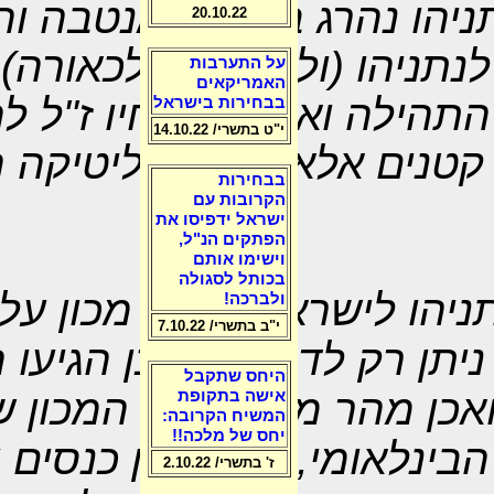
 יונתן נתניהו נהרג במבצע אנטבה 
20.10.22
נתניהו (ולמפעיליו לכאורה) 
על התערבות
האמריקאים
 התהילה ואהדה לאחיו ז"ל ל
בבחירות בישראל
י"ט בתשרי/ 14.10.22
 קטנים אלא את הפוליטיקה 
בבחירות
הקרובות עם
ישראל ידפיסו את
הפתקים הנ"ל,
וישימו אותם
בכותל לסגולה
נימין נתניהו לישראל והקים מכון 
ולברכה!
י"ב בתשרי/ 7.10.22
ניתן רק לדמיין מהיכן הגיעו
היחס שתקבל
כן מהר מאוד הפך המכון של
אישה בתקופת
המשיח הקרובה:
יחס של מלכה!!
ינלאומי, הוא ארגן כנסים 
ז' בתשרי/ 2.10.22