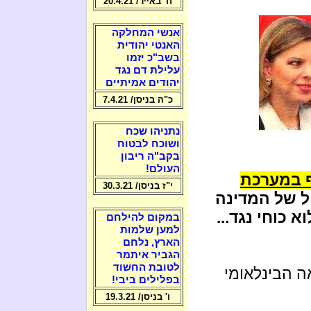
ח' באייר/ 20.4.21
אנשי המחלקה
האנטי יהודית
בשב"כ יזמו
עלילת דם נגד
יהודים אמיתיים
כ"ה בניסן/ 7.4.21
נתניהו שכח
ושוכח לבטוח
בקב"ה ריבון
העולם!
ף במערכת
י"ז בניסן/ 30.3.21
ל של המדינה
א כוחי נגד...
במקום להילחם
למען שלמות
הארץ, נלחם
הגביר איתמר
לטובת החשוד
ה הבינלאומי
בפלילים ביבי!
ו' בניסן/ 19.3.21