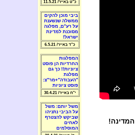
כ"ט באייר/ 11.5.21
ביבי מוכן להקים
ממשלה שנשענת
על רע"ם, מפלגה
מסוכנת למדינת
ישראל!
כ"ד באייר/ 6.5.21
המפלגות
החרדיות הן פוסט
ציוניות!! כך גם
מפלגת
"העבודה"+מר"צ:
פוסט ציוניות
י"ח באייר/ 30.4.21
משל יותם: משל
על הביבי נתניהו
שביקש להצטרף
המדינה!
לאחים
המוסלמים