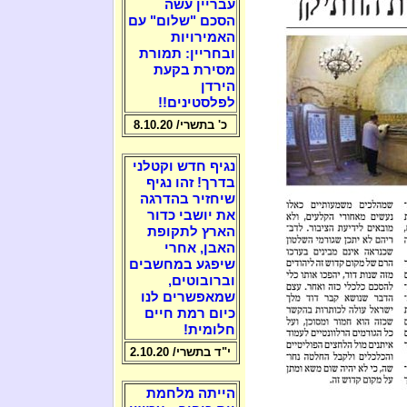
עבריין עשה
הסכם "שלום" עם
האמירויות
ובחריין: תמורת
מסירת בקעת
הירדן
לפלסטינים!!
כ' בתשרי/ 8.10.20
נגיף חדש וקטלני
בדרך! זהו נגיף
שיחזיר בהדרגה
את יושבי כדור
הארץ לתקופת
האבן, אחרי
שיפגע במחשבים
וברובוטים,
שמאפשרים לנו
כיום רמת חיים
חלומית!
י"ד בתשרי/ 2.10.20
הייתה מלחמת