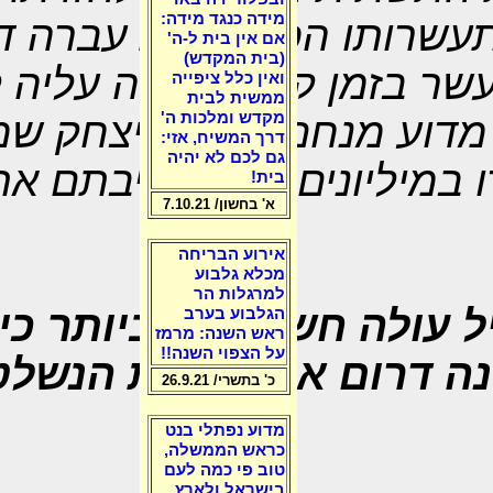
מידה כנגד מידה:
עשרותו הפתאומית עברה דר
אם אין בית ל-ה'
(בית המקדש)
שר בזמן קצר, פרשה עליה ל
ואין כלל ציפייה
ממשית לבית
מדוע מנחם בגין או יצחק שמ
מקדש ומלכות ה'
דרך המשיח, אזי:
גם לכם לא יהיה
 במיליונים אחרי עזיבתם א
בית!
א' בחשון/ 7.10.21
אירוע הבריחה
מכלא גלבוע
למרגלות הר
 עולה חשד כבד ביותר כי 
הגלבוע בערב
ראש השנה: מרמז
על הצפוי השנה!!
ה דרום אמריקאית הנשלטת
כ' בתשרי/ 26.9.21
מדוע נפתלי בנט
כראש הממשלה,
טוב פי כמה לעם
בישראל ולארץ