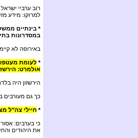
רוב ערביי ישראל 
למרוקו: מידע מזי
* בינתיים ממש
במסדרונות בתי ה
באירופה לא קיימת
*
לעומת מעטפות
אולמרט: הירשזו
הירשזון היה בלד
כך גם מעורבים ב"
*
חיילי צה"ל מצ
כי בערבים: אסור 
את היהודים והחי