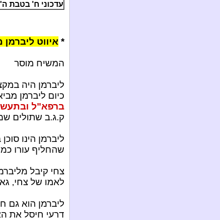
עדכוני ח' בטבת ה'תשע"ג /
*
איווט ליברמן מ
המשיח מוסר
ליברמן היה במקצ
כיום ליברמן מבי
ברפא"ל ובתעשי
ק.ג.ב שתולים שמע
ליברמן הינו סוכ
שהחליף עורו כמו 
צחי קיבל מליברמן
לאמו של צחי, גאו
ליברמן הוא גם ח
דרעי חיסל את ה