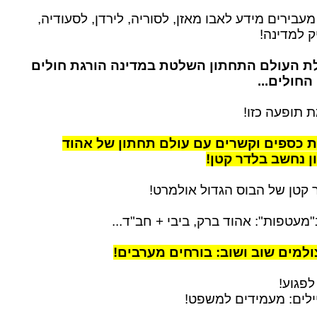
מעבירים מידע לאבו מאזן, לסוריה, לירדן, לסעודיה,
ק למדינה!
לת העולם התחתון השלטת במדינה הורגת חולים
חולים...
 תופעה כזו!
 כספים וקשרים עם עולם תחתון של אהוד
ן נחשב בלדר קטן!
ר קטן של הבוס הגדול אולמרט!
מעטפות": אהוד ברק, ביבי + חב"ד...
ולמים שוב ושוב: בורחים מערבים!
לפגוע!
ילים: מעמידים למשפט!