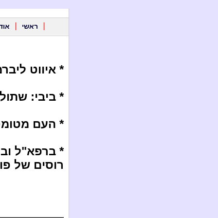
ראשי
אוד
* איווט ליברמ
* ביבי: שתול
* העם מטומטם
רוסים של פוטי