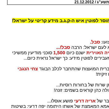
 21.12.2012
וסר לפוטין איש ה-ק.ג.ב מידע קריטי על ישראל!
ועו:
סבל.
א לעם ישראל: הרבה
סבל!...
ה האוירית
ישנם כיום
1,500
סוכני מודיעין ממשיכי
בירים לפוטין מידע: כך ישראל נראית כיום...
ן ברית המועצות שהתחבר לכלב הבוגד
צחי הנגבי
זיקית!
 שרות של בחורות רוסיות...
לה כהן קוראים בשמים: זונה!
בר של
אריה דרעי
פושע אוסלו...
אמא המאמצת של אשתו היתומה יפה דרעי: בשיטות