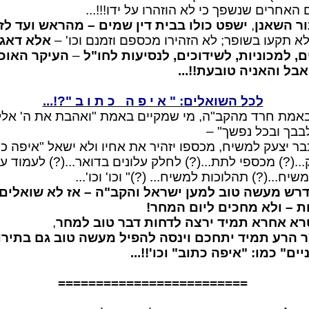
 האחרים שנשפך כי לא הוזהרו על ידו!!!...
ר השאנן
,
ישפט כולו בבית דין שמים – מהראש ועד לז
א תקעו בשופר; לא הזהירו מכספם וזמנם וכו' –
אלא דאגו
, למכוניות, לשידוכים, לנסיעות לחו"ל
–
העיקר האוכ
בל והאניה טובעת!!...
לכל השואלים: " א י פ ה כ ת ו ב "?!...
אמת חרד מהקב"ה, מי שמקיים באמת "ואהבת את ה' אלק
בבך ובכל נפשך" –
בר יצעק למשיח, מכספו יזהיר את אחיו ולא ישאל "איפה כ
...(?) מכספי לתת...(?) לחלק עלונים בדואר...(?) לעמוד ע
יח...(?) תהלוכות למשיח... (?)" וכו' וכו'...
רש מעשה טוב למען ישראל והקב"ה – אז לא שואלים
 – ולא מחכים ליום המחר!
א אחרא תמיד ירצה לדחות דבר טוב
למחר
,
 הרע תמיד יתחכם וינסה להפיל מעשה טוב גם בתירו
יים" כמו: "איפה כתוב" וכו'!!...
=========================