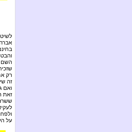
לשיטת
אברהם
בחינם
והבטח
השם לא
שזכית
רק אח
זה שי
ואם ג
זאת ה
ששרה 
לעקיד
ולפחו
על העק