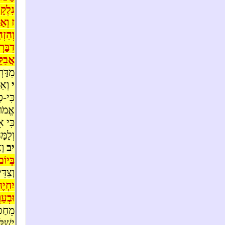
נִלְקָ
ז וְאַ
וְהִזְ
דִבַּר
אֲבַקֵ
מִדַּר
י
וְאַ
כִּי-פ
אֱמֹר
כִּי א
וְלָמָ
יב
וְא
בְּיוֹ
וְצַד
יִחְיֶ
וּבְעַ
מֵחַט
יְשַׁל