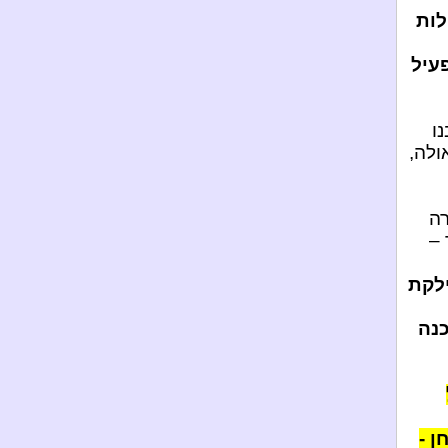
לות
עיל
ו
ולה,
רה
 –
לקת
כנה
ן -