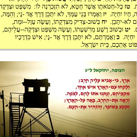
ּת.
טז
כָּל-חַטֹּאתָו אֲשֶׁר חָטָא, לֹא תִזָּכַרְנָה לוֹ: מִשְׁפָּט וּצְדָקָה
ה, חָיוֹ יִחְיֶה.
יז
וְאָמְרוּ בְּנֵי עַמְּךָ, לֹא יִתָּכֵן דֶּרֶךְ אֲד -ֹנָי; וְהֵמָּה,
ָּם לֹא-יִתָּכֵן.
יח
בְּשׁוּב-צַדִּיק מִצִּדְקָתוֹ, וְעָשָׂה עָוֶל--וּמֵת,
ֶם.
יט
וּבְשׁוּב רָשָׁע מֵרִשְׁעָתוֹ, וְעָשָׂה מִשְׁפָּט וּצְדָקָה--עֲלֵיהֶם,
יִחְיֶה.
כ
וַאֲמַרְתֶּם, לֹא יִתָּכֵן דֶּרֶךְ אֲדֹ -נָי; אִישׁ כִּדְרָכָיו
פּוֹט אֶתְכֶם, בֵּית יִשְׂרָאֵל.