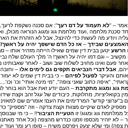
אמר – "
לא תעמוד על דם רעך
": אם סכנה נשקפת לרעך,
חד סכנת מלחמה ,ועוד מלחמת גוג ומגוג הנוראה מכולן, ו
עליה ויודע מה לעשות כדי להינצל, אבל לא הזהרת את האח
האמצעים שבידך
–
אז כל הדם שישפך יהיה על ראשך!!
הרשע
יטען בבית דין שמים שאילו הייתה מזהיר אותו – סב
מקשיב – וגם דמו יהיה על ראשך! ה' מלך העולם שלח נבי
חר פעם ואינו מחויב לשלוח שוב ושוב - לאחר שאבותינו 
יהם,
אבל דברי הנביאים תקפים גם לימים אלו
– וחובה ע
אותם והעיקר
לפעול לפיהם
– כי בבית דין שמים לא יעזור 
אתי", "איפה כתוב שאני צופה", "מי מינה אותי" וכו' וכו'....
 גוג ומגוג מתקרבת
– העם יודע זאת אבל הוא בוחר ל
ין בקואליציות, מחלוקות, כיבודים של עגל זהב וקצת שידו
ם ב"ערוצי קודש" המרדימים את העם! אומרים שם למאזיני
 מספיק לאדם שיקיים מצוות וקצת צדקה - וזה "מספיק" כדי
ל ממלחמת גוג ומגוג! זו
הטעיית הציבור
!! – כי מי שבנוסף
 – לא יזהיר מכספו וזמנו כנדרש מהצפה (וכל אחד מאתנו 
 צפה) ומי שלא יצעק ויפרסם משיח – סופו רע ומר ועוד י