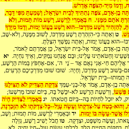
ח, וְדָמוֹ מִיַּד-הַצֹּפֶה אֶדְרֹשׁ.
תָּה בֶן-אָדָם, צֹפֶה נְתַתִּיךָ לְבֵית יִשְׂרָאֵל; וְשָׁמַעְתָּ מִפִּי דָּבָר,
הַרְתָּ אֹתָם מִמֶּנִּי. ח בְּאָמְרִי לָרָשָׁע, רָשָׁע מוֹת תָּמוּת, וְלֹא
ְתָּ, לְהַזְהִיר רָשָׁע מִדַּרְכּוֹ--הוּא רָשָׁע בַעֲוֹנוֹ יָמוּת, וְדָמוֹ מִיָּדְךָ
ּשׁ.
ט
וְאַתָּה כִּי-הִזְהַרְתָּ רָשָׁע מִדַּרְכּוֹ, לָשׁוּב מִמֶּנָּה, וְלֹא-שָׁב,
ְכּוֹ--הוּא בַּעֲוֹנוֹ יָמוּת, וְאַתָּה נַפְשְׁךָ הִצַּלְתָּ.
תָּה בֶן-אָדָם, אֱמֹר אֶל-בֵּית יִשְׂרָאֵל, כֵּן אֲמַרְתֶּם לֵאמֹר,
ְשָׁעֵינוּ וְחַטֹּאתֵינוּ עָלֵינוּ; וּבָם אֲנַחְנוּ נְמַקִּים, וְאֵיךְ נִחְיֶה.
יא
 אֲלֵיהֶם חַי-אָנִי נְאֻם אֲד – ֹנָי ה’, אִם-אֶחְפֹּץ בְּמוֹת הָרָשָׁע,
ִם-בְּשׁוּב רָשָׁע מִדַּרְכּוֹ, וְחָיָה: שׁוּבוּ שׁוּבוּ מִדַּרְכֵיכֶם הָרָעִים,
ּה תָמוּתוּ--בֵּית יִשְׂרָאֵל.
ַתָּה בֶן-אָדָם, אֱמֹר אֶל-בְּנֵי-עַמְּךָ
צִדְקַת הַצַּדִּיק לֹא תַצִּילֶנּוּ
ם פִּשְׁעוֹ
, וְרִשְׁעַת הָרָשָׁע לֹא-יִכָּשֶׁל בָּהּ, בְּיוֹם שׁוּבוֹ מֵרִשְׁעוֹ;
ִּיק, לֹא יוּכַל לִחְיוֹת בָּהּ--בְּיוֹם חֲטֹאתוֹ.
יג
בְּאָמְרִי לַצַּדִּיק חָיֹה
ה, וְהוּא-בָטַח עַל-צִדְקָתוֹ וְעָשָׂה עָוֶל--כָּל-צִדְקֹתָו לֹא תִזָּכַרְנָה,
וְלוֹ אֲשֶׁר-עָשָׂה בּוֹ יָמוּת.
יד
וּבְאָמְרִי לָרָשָׁע, מוֹת תָּמוּת; וְשָׁב,
ָּאתוֹ, וְעָשָׂה מִשְׁפָּט, וּצְדָקָה.
טו
חֲבֹל יָשִׁיב רָשָׁע, גְּזֵלָה
ֵּם, בְּחֻקּוֹת הַחַיִּים הָלַךְ, לְבִלְתִּי עֲשׂוֹת עָוֶל--חָיוֹ יִחְיֶה, לֹא