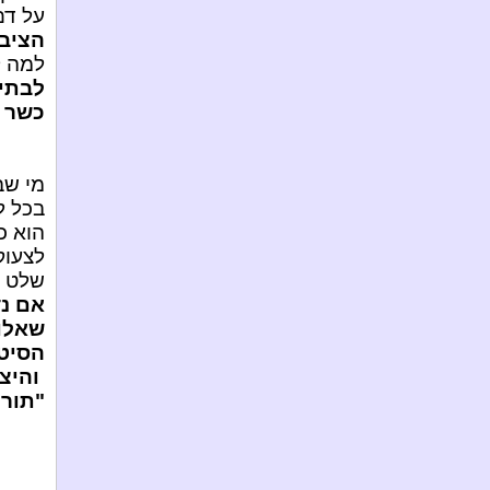
על דם
הציבו
למה ל
לבתים
כשר א
מי שב
בכל ל
הוא כ
לצעוק
שלט מש
אם נד
שאלות
הסיטר
והיצר
"תורנ