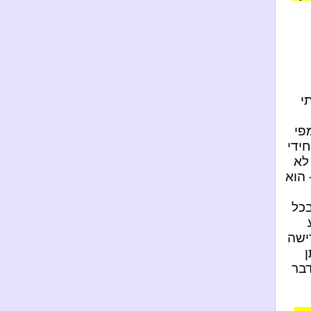
י
פי
חידי
לא
 הוא
בכל
ישה
ן
דבר