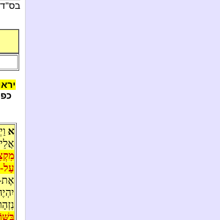
בס"ד
יראו
כפי
א
וַי
אֲלֵי
מִקְצ
עַל-ה
אֶת-קו
יִהְי
נִזְהָ
בַּשּׁ