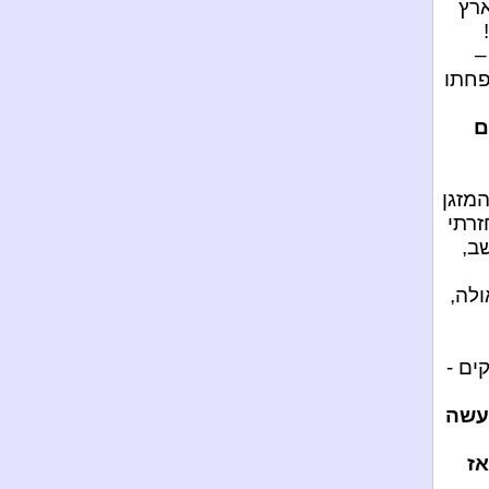
ארץ
פחתו
ם
מזגן
זרתי
ב,
ולה,
ים -
שה
אז