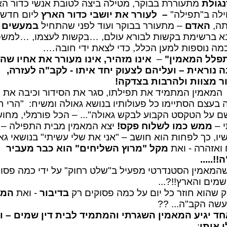
גולת
מתעוררת בבוקר, מטילה ביצה לטובת אנשי כדור ה
לה ב"תפילה"
–
לעורר את יושבי כדור הארץ
ליום חדש!
תה,
האדם
– מתעורר בבוקר ועוד לפני שהתחיל
במעשים
–
א ברשימת בקשות לבורא עולם, …בקשות לעצמו, …למש
כמה נוספות למען הכלל, כדי לצאת ידי חובה….
פלל המאמין"
–
אינו מזהיר, אינו מעורר את אחיו שה
 נוראית – ועליהם לצעוק יחד איתו - לקב"ה לעזרה,
 מצוות ולהרבות בצדקה!
המאמין המתמיד את תפילתו, סגר את הסידור וכיבה את ה
ה בעצם הסתיימו כל פעולותיו בנושא גאולה ומשיח: "הרי ח
ם על הטקסט הקבוע לבקש גאולה"... – הכל פורמלי, מחוש
 –
ממש כמו לשלוח פקס!
יצא המאמין מבית התפילה –
יו, כך לפחות הוא חושב – "אני את שלי עשיתי" בנושאי גא
ואזהרה - ואת
מקל "מרוץ השליחים" הוא כבר מעביר
!.....
שהמאמין הסטנדרטי מפעיל ב"שלט רחוק" על ידי כמה פסוק
מים והארץ!!?...
 שהוא חוזר כל יום על כמה פסוקים רק
בדיבור
- ואת
המע
עשה הקב"ה... ??
חד יגיע המאמין השגרתי והמתמיד לבית דין שמים – ו
 אותו
: