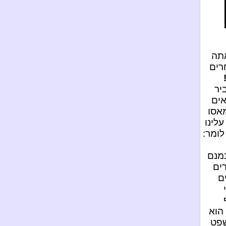
אתה
רים
יר
אים
מאסו
לינו
לומר:
נמנם
רים
ם
הוא
שפט