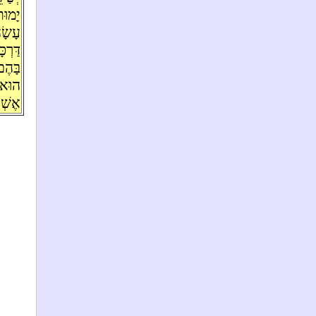
יָמו
עָשָׂ
דַּרְכ
בָּה
הוּא 
אֶשְׁ