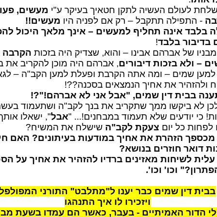
שלחת לעולם העשיה לתקן חטאיך בעיקר ע"י
מעשים, פעו
בה
- התפילה תתקבל – רק אם לפניה היו
מעשים!!
 בלבד אינה תחליף למעשים – אינך מלאך היכול להפ
בדיבור בלבד
!
בניו של אברהם אבינו – והוא, שצדיק היה בזכות
הקרבה
ם – ולא בזכות דיבורים
, אברהם היה מוכן להקריב את בנ
 למען שמים – ומה אתה הקרבת ופעלת למען הקב"ה – לגא
 ולהזהיר את אחיך הנמצאים בסכנה??!
נה בבית דין שמים, "אבל אני לא אברהם!"?!
 לכן לא ביקשו ממך שתקריב את בנך לקב"ה ושתעמוד בעש
ות! כי יודעים שלא תעמוד במבחנים!... "
אבל
", ישאלו אותך
לפחות כל יום
צעקת לקב"ה
שישלח את המשיח?
מכספך הזהרת את אחיך במודעות בעיתונים? האם חי
ת דואר חוזרים בנושא?
לית לשיחות מאזינים ברדיו להזהיר את אחיך על הס
תרון?" וכו' וכו'.
בבית דין שמים כבר יענו ל"מתלבט" התורני המפולפל
ויזכירו לו איך התנהגו
לי הדור האמיתיים - בעבר, כאשר הם עמדו בשעת מבח