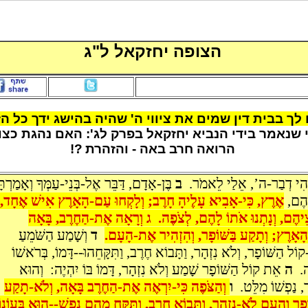
הצופה יחזקאל ל"ג
 לך בבית דין שמים את ציווי ה' שהיה בהישג ידך כל הז
 שנאמר בידי הנביא יחזקאל בפרק לג': האם נהגת כצו
הרואה חרב באה - והזהרת
?!
ְהִי דְבַר-ה’, אֵלַי לֵאמֹר.
ב
בֶּן-אָדָם, דַּבֵּר אֶל-בְּנֵי-עַמְּךָ וְאָמַרְתָ
הֶם,
אֶרֶץ, כִּי-אָבִיא עָלֶיהָ חָרֶב; וְלָקְחוּ עַם-הָאָרֶץ אִישׁ אֶחָד,
ֵיהֶם, וְנָתְנוּ אֹתוֹ לָהֶם, לְצֹפֶה. ג וְרָאָה אֶת-הַחֶרֶב, בָּאָה
ָאָרֶץ; וְתָקַע בַּשּׁוֹפָר, וְהִזְהִיר אֶת-הָעָם.
ד
וְשָׁמַע הַשֹּׁמֵעַ
ֹל הַשּׁוֹפָר, וְלֹא נִזְהָר, וַתָּבוֹא חֶרֶב, וַתִּקָּחֵהוּ--דָּמוֹ, בְּרֹאשׁוֹ
ֶה.
ה
אֵת קוֹל הַשּׁוֹפָר שָׁמַע וְלֹא נִזְהָר, דָּמוֹ בּוֹ יִהְיֶה: וְהוּא
ר, נַפְשׁוֹ מִלֵּט.
ו
וְהַצֹּפֶה כִּי-יִרְאֶה אֶת-הַחֶרֶב בָּאָה, וְלֹא-תָקַע
וֹפָר וְהָעָם לֹא-נִזְהָר, וַתָּבוֹא חֶרֶב, וַתִּקַּח מֵהֶם נָפֶשׁ--הוּא בַּעֲוֹנוֹ