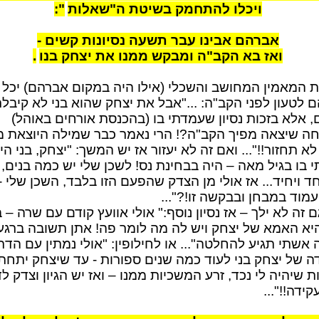
ויכלו להתחמק בשיטת ה"שאלות
":
אברהם אבינו עבר תשעה נסיונות קשים -
ואז בא הקב"ה ומבקש ממנו את יצחק בנו
.
 המאמין המחושב והשכלי (אילו היה במקום אברהם) יכל
 לטעון לפני הקב"ה: ..."אבל את יצחק שהוא בני לא קיבלת
, אלא בזכות נסיון שעמדתי בו (בהכנסת אורחים באוהל)
ה שיצאה מפיך הקב"ה?! הרי נאמר כבר שמילה היוצאת מ
 תחזור!!"... ואם זה לא יעזור אז יש המשך: "יצחק, בני הי
י בו בגיל מאה – היה בבחינת נס! לשכן שלי יש כמה בנים, 
ד ויחיד... אז אולי מן הצדק שהפעם הזו בלבד, השכן שלי -
עמוד במבחן ובבקשה זו!?"...
ם זה לא ילך – אז נסיון נוסף:" אולי אוועץ קודם עם שרה – 
יא האמא של יצחק ויש לה מה לומר פה! אתן תשובה ברגע
אשתי תגיע להחלטה"... או לחילופין: "אולי נמתין עם הדר
ה של יצחק בני לעוד כמה שנים ספורות - עד שיצחק יתחת
ת שיהיה לי נכד, זרע המשכיות ממנו – ואז יש הגיון וצדק ל
ידה!!"...