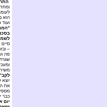
התרנ
ומתחי
לעומ
הוא ב
ועוד 
"המת
בסכנה
לשמור
סיים
– ובז
פה וש
שגרתי
ומעכש
משיח 
לקב"ה!
יוצא 
את הש
מספיק
כבר י
יום א
ישאלו