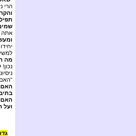
הרי נ
והקר
תפילה
שמים 
אתה מ
ומעשי
יחידו
למשיח
מה תע
נכון!
ניסיונ
"האם 
האם 
בתיבו
האם ע
ועל הפ
גדו