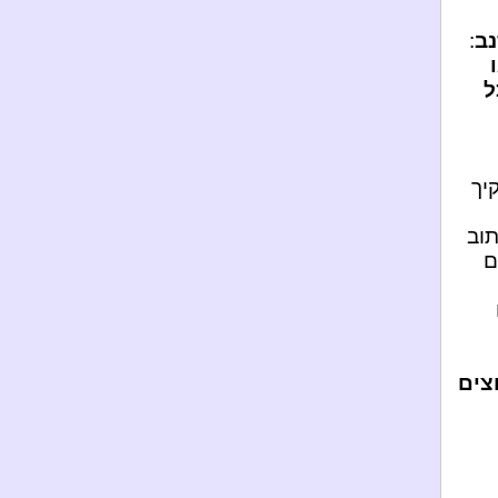
נב
:
ל
יך
תוב
ם
צים