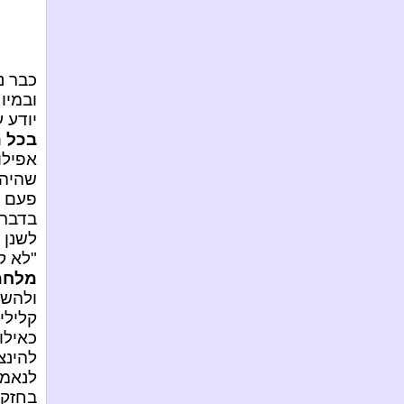
כבר נ
ובמיו
יודע 
בכל 
אפילו
שהיה 
פעם א
בדבר
לשנן 
"לא קר
מלחמת
ולהשמ
קלילי
כאילו
להינצ
לנאמר
בחזקת