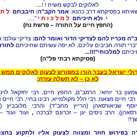
לאלוקים לבקש משיח ! !....
שאיתא בפסיקתא דרב כהנא:
אמר הקב"ה: חיבבתם
ל ת 
י
ולא חיכיתם
ל מ ל כ ו ת י
"....
(החפץ חיים על התורה – פרשת נח)
"ה מכריז להם לצדיקי הדור ואומר להם:
צדיקי עולם! 
ברי תורה חביבים עליכם, לא יפה עשיתם שחיכיתם
לתורת
יכיתם
למלכותי"!!!...
(פסיקתא רבתי פל"ה)
דולי ישראל בעבר הורו במפורש לצעוק לאלוקים ממש
לא כן – לא תשלח עזרה:
מעון בר יוחאי, הרמב"ם, החפץ חיים, רבי יחזקאל לוינש
רבי חיים מצאנז, רבי הלל מקולמייא, רבינו בחיי, רבי חיים ו
וסף שניאורסאהן (הרייץ מחב"ד) והרבי מלובביץ (
רסאהן), הרב ניסים יגן
–
זכרונם לברכה
,
ועוד ועוד –
!!
ה בפירוש חוזר ומצווה לצעוק אליו ולתקוע בחצו