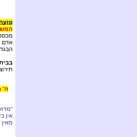
טועה
המשיח
מכספי
אדם כ
הבגדי
בבית 
תירוצי
ה' 
"מדוע
אין ב
מאין מ