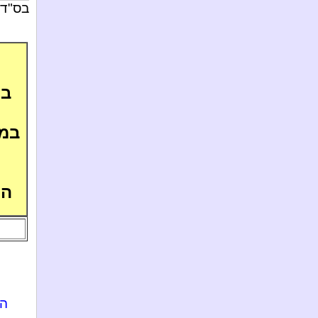
בס"ד
בכ
במי
הר
ה'