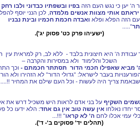
ר ה' יען כי נגש העם הזה
בפיו ובשפתיו כבדוני ולבו רחק 
יראתם אותי מצוות אנשים מלמדה
, לכן הנני יוסף להפל
ם הזה הפלא ופלא
ואבדה חכמת חכמיו ובינת נבניו
ר
".....
(ישעיהו פרק כט' פסוק יג').
עבודת ה' היא חיצונית בלבד - ללא לב, רק למראית עין ר
השכל והלימוד ולא במסירות והקרבה –
' מביא שאפילו חכמי הדור
תסתתר חכמתם -
וכך התר
פורענויות בעבר לישראל: "גדולי הדור" לא הזהירו ולא הור
שבאמת צריך היה לעשות - וכל העם שילם את המחיר !!.....
שמים השקיף
על בני אדם לראות היש משכיל דרש את אלו
ר יחדו נאלחו
אין עשה טוב אין גם אחד
: הלא ידעו כל פע
כלי עמי אכלו לחם
ה' לא קראו
" !!!...
(תהלים יד' פסוקים ב'- ד').