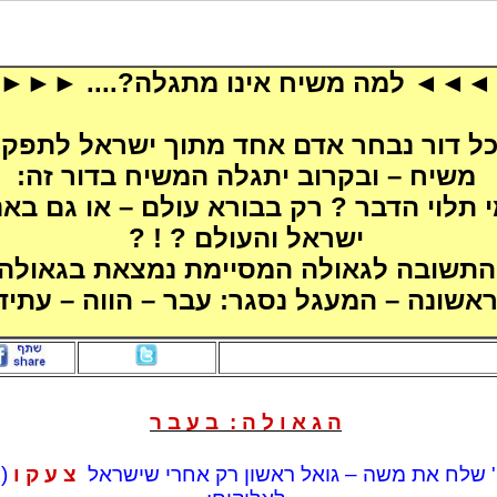
◄◄◄ למה משיח אינו מתגלה?.... ►►►
ל דור נבחר אדם אחד מתוך ישראל לתפקי
משיח – ובקרוב יתגלה המשיח בדור זה:
 תלוי הדבר ? רק בבורא עולם – או גם באנ
ישראל והעולם ? ! ?
התשובה לגאולה המסיימת נמצאת בגאולה
אשונה – המעגל נסגר: עבר – הווה – עתיד 
ה ג א ו ל ה : ב ע ב ר
 שלח את משה – גואל ראשון רק אחרי שישראל
צ ע ק ו
!)