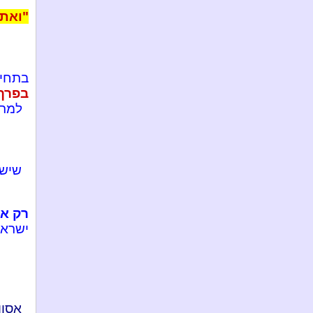
"ואת 
בתחיל
בפרך 
למרו
שיש
רק אח
ישראל
אסון