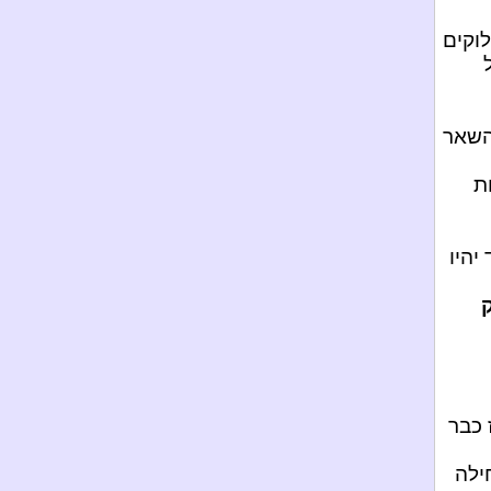
וקים
שאר
ת
יהיו
 כבר
חילה