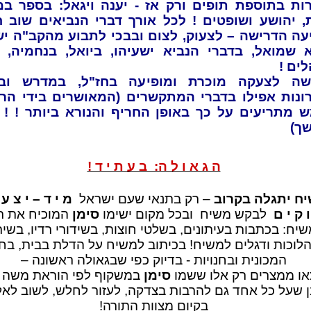
ות בתוספת תופים ורק אז - יענה ויגאל: בספר במ
 יהושע ושופטים ! לכל אורך דברי הנביאים שוב ח
עה הדרישה – לצעוק, לצום ובבכי לתבוע מהקב"ה יש
 שמואל, בדברי הנביא ישעיהו, ביואל, בנחמיה, ב
ים !
שה לצעקה מוכרת ומופיעה בחז"ל, במדרש ובש
ונות אפילו בדברי המתקשרים (המאושרים בידי הרב
 מתריעים על כך באופן החריף והנורא ביותר ! ! 
ך)
ה ג א ו ל ה: ב ע ת י ד !
ח יתגלה בקרוב
– רק בתנאי שעם ישראל
מ י ד – י צ ע
ו ק י ם
לבקש משיח ובכל מקום ישימו
סימן
המוכיח את רצ
יח: בכתבות בעיתונים, בשלטי חוצות, בשידורי רדיו, בשיר
לוכות ודגלים למשיח! בכיתוב למשיח על הדלת בבית, בחל
המכונית ובחנויות - בדיוק כפי שבגאולה ראשונה –
או ממצרים רק אלו ששמו
סימן
במשקוף לפי הוראת משה ! 
 שעל כל אחד גם להרבות בצדקה, לעזור לחלש, לשוב לאל
בקיום מצוות התורה!