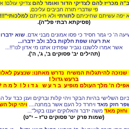
"ה מכריז להם לצדיקי הדור ואומר להם
צדיקי עולם! א
פי שדברי תורה חביבים עליכם,
 יפה עשיתם שחיכיתם
לתורתי
ולא חיכיתם
למלכותי"!!!.
(פסיקתא רבתי פל"ה).
יעה ה' כי גמר חסיד כי פסו אמונים מבני אדם.
שוא
ידברו 
את רעהו שפת חלקות בלב ולב ידברו...
אשר אמרו ללשננו נגביר שפתינו אתנו מי אדון לנו"!!...
(תהילים יב' פסוקים ב', ג', ה').
 שנזכה להיתגלות המשיח נדרש מאתנו: שנצעק לאלו
ברעש גדול !
פילו ה' מלך העולם מופיע ב ר ע ש ג ד ו ל ! ל מ ה ?
 ביום השלישי בהיות הבקר ויהי קלות וברקים וענן כבד על ה
שפר חזק מאד
ויחרד כל העם אשר במחנה....
ויהי קול הש
וחזק מאד
משה ידבר והאלוקים יעננו בקול"...
(שמות פרק יט' פסוקים ט"ז – י"ט)