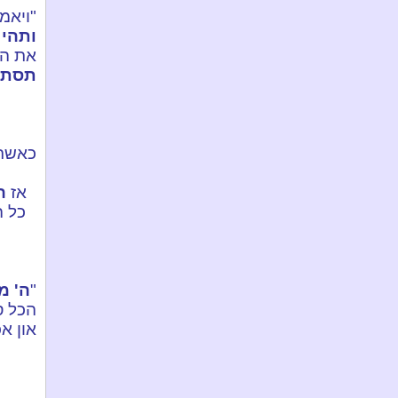
"ויאמ
ותהי 
את הע
תסתת
כאשר 
אז
ה
כל ה
"
ה' מ
הכל ס
און א