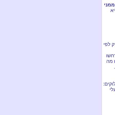
ממני
יא
ק לפי
חשו
ו מה
קים:
לי