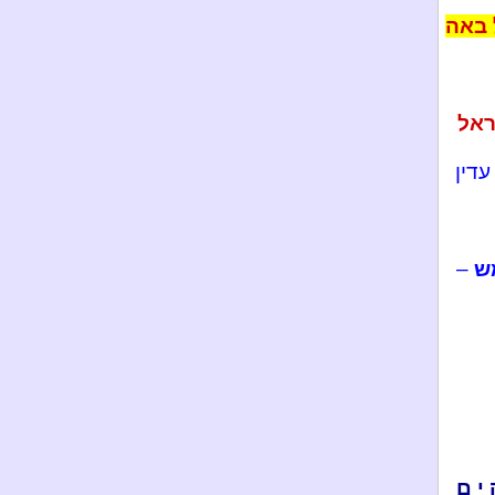
 באה
ראל
עדין
מש
–
 י ם