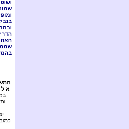
ושופר
שמות,
ומופי
בנביא
ובתהל
הדרי
האחר
שממש
בהמש
המשי
א ל 
במש
ותה
יצ
כמובן