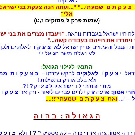
לאלוקים:
צ ע ק ת ם שמעתי..." "...ועתה הנה צעקת בני ישראל
אלי"
(שמות פרק ג' פסוקים ז,ט)
ה היו ישראל בעבדות נוראה:
"ויעבדו מצרים את בני יש
וימררו את חייהם בעבודה קשה..."
ת הסבל והעינויים עדיין ישראל
לא צ ע ק ו
לאלוקים ולכן 
לא נשלח משה הגואל ! !
התנאי לגילוי הגואל:
ראל
י צ ע ק ו לאלוקים
לבקש עזרתו –
ב צ ע ק ו ת מ
ולא בלב או רק בתפילות !
מ ת י ה ת ח י ל ו י ש ר א ל ל צ ע ו ק ? ! ?
רי אסון:
פרעה זרק ילדים עברים ליאור - ורק אז
צ ע ק ו
 – "...
ואת צ ע ק ת ם שמעתי"!!....
ה ג א ו ל ה : ב ה ו ה
 רודף אסון, צרה אחרי צרה – לא מספיק ? ? ! ולא
צ ו ע ק