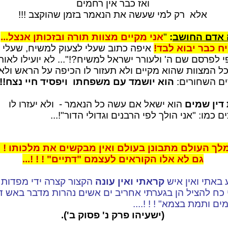
ואז כבר אין רחמים
אלא רק למי שעשה את הנאמר בזמן שהוקצב !!!
 אדם החושב
:
"
אני מקיים מצוות תורה ובזכותן אנצל...
 כבר יבוא לבד!
איפה כתוב שעלי לצעוק למשיח, שעלי
 לפרסם שם ה' ולעורר ישראל למשיח?!"... לא יועילו לאות
ל המצוות שהוא מקיים ולא תעזור לו הכיפה על הראש ולא
ם השחורים:
הוא יושמד עם משפחתו ויפסיד חיי נצח!!!
דין שמים
הוא ישאל אם עשה כל הנאמר - ולא יעזרו לו
ם כמו: "אני הולך לפי הרבנים וגדולי הדור"!...
מלך העולם מתבונן בעולם ואין מבקשים את מלכותו ! ! !
גם לא אלו הקוראים לעצמם "דתיים" ! ! !...
 באתי ואין איש
קראתי ואין עונה
הקצור קצרה ידי מפדות 
י כח להציל הן בגערתי אחריב ים אשים נהרות מדבר באש 
ים ותמת בצמא" ! ! !....
(ישעיהו פרק נ' פסוק ב').