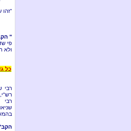
"זהו 
"
הקב
פי שד
ולא ח
כל ג
רבי ש
רש"י, 
רבי י
שניאו
בהמשך
הקב"