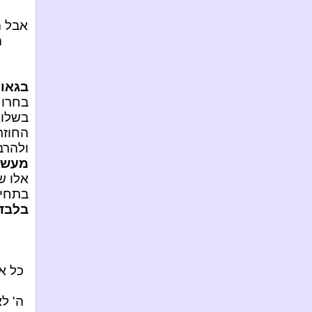
אבל מ
מ
בגאו
בחרו 
בשלוש
החוזר
ולהרב
מעשר
אלו ש
בתחיי
בלבד
כל א
ה' ל