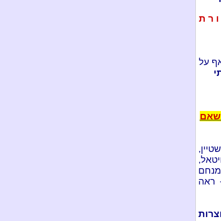
ו ר ת
אף על
י
 שאם
טיין,
יטאל,
מנחם
 ראה
צרות