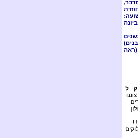
דבר,
וזרת
ועה:
יונה
נים
נים)
(ראה
 ק ל
וננו
ים
ון
!
וקים