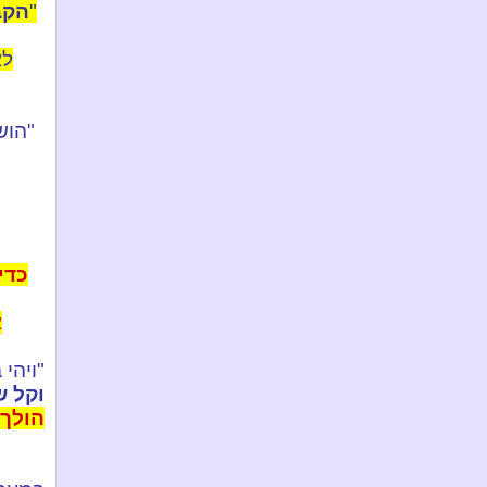
"
הקב
לא
"הוש
כדי
א
"ויהי
וקל 
הולך 