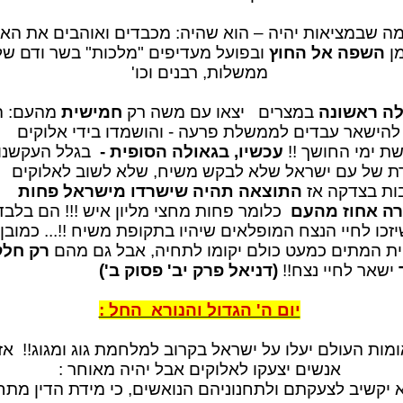
ה שבמציאות יהיה – הוא שהיה: מכבדים ואוהבים את האל
ן
השפה אל החוץ
ובפועל מעדיפים "מלכות" בשר ודם של
ממשלות, רבנים וכו'
לה ראשונה
במצרים יצאו עם משה רק
חמישית
מהעם: ה
להישאר עבדים לממשלת פרעה - והושמדו בידי אלוקים
ת ימי החושך !!
עכשיו, בגאולה הסופית -
בגלל העקשנו
ת של עם ישראל שלא לבקש משיח, שלא לשוב לאלוקים
ות בצדקה אז
התוצאה תהיה שישרדו מישראל פחות
ה אחוז מהעם
כלומר פחות מחצי מליון איש !!! הם בלבד 
יזכו לחיי הנצח המופלאים שיהיו בתקופת משיח !!... כמובן
ת המתים כמעט כולם יקומו לתחיה, אבל גם מהם
רק חלק
ישאר לחיי נצח!!
(דניאל פרק יב' פסוק ב')
יום ה' הגדול והנורא החל :
ומות העולם יעלו על ישראל בקרוב למלחמת גוג ומגוג!! אז
אנשים יצעקו לאלוקים אבל יהיה מאוחר :
א יקשיב לצעקתם ולתחנוניהם הנואשים, כי מידת הדין מת