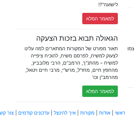
לישועה"?!
למאמר המלא
הגאולה תבוא בזכות הצעקה
צמו
תאור מפורט של המקורות המתארים למה עלינו
לצעוק למשיח, לפרסם משיח, להוכיח ציפייה
למשיח – מהתנ"ך, הרמב"ם, הרבי מלובביץ,
מהחפץ חיים, מחז"ל, מרש"י, מרבי חיים ויטאל,
מהרמב"ן וכו'
למאמר המלא
ראשי
|
אודות
|
מקורות
|
איך להינצל
|
עדכונים קודמים
|
צור קש