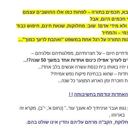
בא, חכמים בתורה – לפחות כמו אלו החושבים עצמם
 חכמים היום, אבל
 ולא מידי אדם! שוב: מחלוקות, שנאת חינם, חיפוש כבוד
מי – והמחיר
ות התורה על רגל אחת במשפט "ואהבת לרעך כמוך"....
דתיים היום – על חצרותיהם, מפלגותיהם ופלגיהם –
וך אפילו כינוס אחדות אחד במשך 50 שנה?!...
יהיו באותו בית כנסת עשרה אנשים בלב אחד!...
אחדות – שהוא בבחינת פיקוח נפש אמיתי?
ת הזכרת זמן הארוע המצער כל שנה...
 האחדות קודמת בחשיבותה
! !
גוזו ועבר ועיניתיך לא אענך עוד.." (נחום א', י"ב). מקרא זה
בארוהו
,
חלוקת, הקב"ה מרחם עליהם והדין אינו שולט בהם.