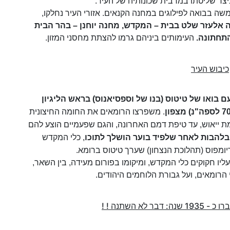
ביצר שליטתו במרבית שכונותיה של העיר.
שה בבואה לפילוגים במחנה הקנאים. אזורי העיר נחלקו,
 אלעזר שלט בבית – המקדש, מחנה יוחנן – בהר הבית
התחתונה.
העימותים ביניהם גרמו להצתת מחסני המזון.
כיבוש העיר
עם בואו של טיטוס (בנו של וספסיאנוס) בראש הליגיון
. משפרצו הרומאים את החומה החיצונית
מת ייאוש, עד טיפת דמם האחרונה, והגם שפעמיים הוצע להם
להבות לאחר שלפיד בוער הושלך לתוכו
, כלי המקדש
יומפוס (תהלוכת הנצחון) שערך טיטוס ברומא.
יו חקוקים כלי המקדש, ומיקומו בפורום מעידה, בין השאר,
 הרומאים, ועל גבורת הלוחמים היהודים.
 לא השתנה ! !