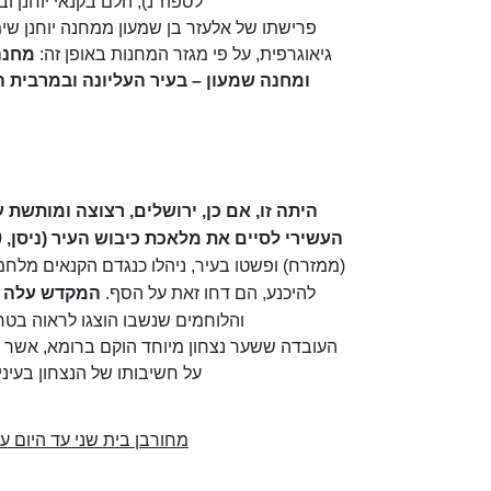
לספה"נ), הלם בקנאי יוחנן ו
פרישתו של אלעזר בן שמעון ממחנה יוחנן שימ
גיאוגרפית, על פי מגזר המחנות באופן זה:
מחנה
ומחנה שמעון – בעיר העליונה ובמרבית 
היתה זו, אם כן, ירושלים, רצוצה ומותשת 
העשירי לסיים את מלאכת כיבוש העיר (ניסן, 70 לספה"נ) מצפון
(ממזרח) ופשטו בעיר, ניהלו כנגדם הקנאים מלח
להיכנע, הם דחו זאת על הסף.
המקדש עלה ב
והלוחמים שנשבו הוצגו לראוה בטר
העובדה ששער נצחון מיוחד הוקם ברומא, אשר על
על חשיבותו של הנצחון בעיני
מחורבן בית שני עד היום עברו כ - 1935 שנה: דבר