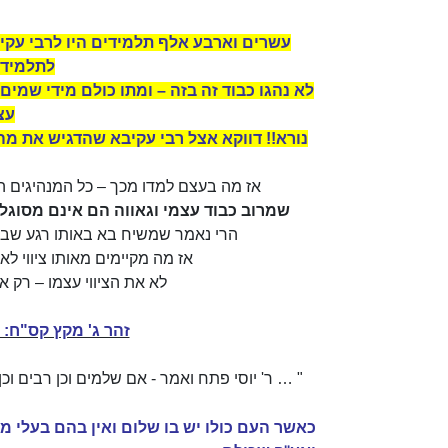
עשרים וארבע אלף תלמידים היו לרבי עקי
לתלמידי
לא נהגו כבוד זה בזה – ומתו כולם מידי שמים
עצ
נורא!! דווקא אצל רבי עקיבא שהדגיש את מה
אז מה בעצם למדו מכך – כל המנהיגים ה
שמרוב כבוד עצמי וגאווה הם אינם מסוגלים לער
הרי נאמר שמשיח בא באותו רגע שבו 
אז מה מקיימים מאותו ציווי ל
לא את הציווי עצמו – רק א
זהר ג' מקץ קס"ח:
"
… ר' יוסי פתח ואמר - אם שלמים וכן רבים וכן נ
כאשר העם כולו יש בו שלום ואין בהם בעלי מ