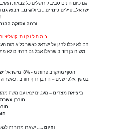
גם כיום חונים סביב לירושלים כל צבאות האויב
ישראל...טילים כימיים... ביולוגים... ויבוא גם
ה
ובמה עסוקה ההנהג
ב מ ח ל ו ק ו ת, קואליציו
הם לא יוכלו להגן על ישראל כאשר כל אומות העול
משיח בן דוד בישראל! אבל גם הדתיים לא מת
הסוף מתקרב:פחות מ - 8% מישראל ישרדו בגאולה לחיי נצח! וגם זה עם הרבה רחמי שמים!
במשך אלפי שנים – חורבן רדף חורבן, כאשר
המ
ביציאת מצרים –
מעטים יצאו עם משה ממצרי
חורבן עשרת ש
חורב
חור
והיום .....
ישארו מדור זה לגאו