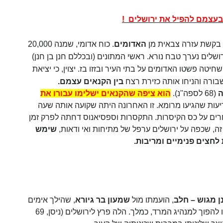
 בעצמם להפיל את ירושלים
!
בקשת עזרה צבאית מן
האדומים
. כוח אדומי, שמנה 20,000
ושלים נערך טבח נורא. ראשי המתונים (ובכללם חנן בן חנן)
טה פשטו האדומים על בתי העיר ובזזו בז. יצוין, כי יציאת
בורה והניחו אותה כזירת רצח
בין הקנאים עצמם.
ה
(68 לספה"נ).
הוא ציפה שהקנאים ישלימו עבורו את
דיעות שהגיעו מרומא. זו האחרונה היתה שקועה אותה שעה
רים על כס הקיסרות. התקסרות וספסיאנוס דחתה לפרק זמן
ה, שכפה על ירושלים ערפל של מתיחות ואי ודאות,
שימש
לחצים פנימיים ומריבות.
ן מגוש – חלב
, הועמתו מול
שמעון בר גיורא
, שהילך אימים
על סביבותיו – יהודה ואדום, ולא הסתיר כוונותיו להפוך למנהיג המרד, כמלך. הלה פרץ לירושלים (ניסן, 69