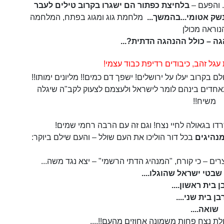
. והפעם –
בלחיצת כפתור הם ישגרו בקרוב טילים
לעבר
 נשק אטומי...בהמשך...
מלחמת גוג ומגוג בפתח, המלחמה
נוראה מכולן
ה – כולל ההנהגה הדתית?...
ת עגל זהב, כיבודים רדיפת כבוד עצמי!
ם בקרוב יעלו על ירושלים! ישפך דם כמים!! מליונים ימותו!!
אחדים בינהם לומר לישראל ולעצמם לצעוק לקב"ה שיגלה
משיח!!
נהיגים
בכל דור הוליכו את העם שולל – והעם שילם ביוקר:
ם – כי קורח, "המנהיג הדתי הרשמי" – יצא נגד משה...
בטי ישראל שהוגלו....
ן בית ראשון....
בן בית שני....
שואה....
לת נצח פחות משמונה אחוזים מהעם!!....