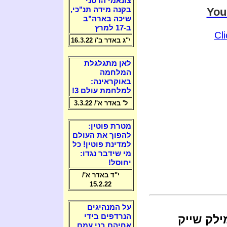
צונאמי הרסני
You
בקנה מידה תנ"כי,
שיכה בארה"ב
ב-17 למרץ
Cl
י"ג באדר ב'/ 16.3.22
לאן מתגלגלת
המלחמה
באוקראינה:
למלחמת עולם 3!
ל' באדר א'/ 3.3.22
מטרת פוטין:
להפוך את העולם
למדינת פוטין! כל
מי שידבר נגדו:
יחוסל!
י"ד באדר א'/
15.2.22
על המנהיגים
הנרדפים בידי
לק שייק
אחיהם בני עמם