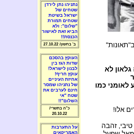
נתניהו נתן לירדן
שטחים של
ישראל בשיטת
שטחים תמורת
"שלום": ולא
הביא זאת לאישור
הכנסת!!
"תאונות"
ב' בחשון/ 27.10.22
העוקץ בהסכם
שדות הגז בין
גלאון לא
לבנון לישראל!
עוקץ חריף!
ר
אחיזת העיניים
 לאומני כמו
של נתניהו שמסר
חינם לערבים את
שטח "אי
השלום"!!
ם אלו!
כ"ה בתשרי/
20.10.22
טיבי, זהבה
על התערבות
שמאל שפעל
האמריקאים