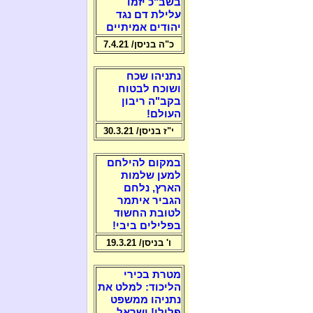
בשב"כ יזמו
עלילת דם נגד
יהודים אמיתיים
כ"ה בניסן/ 7.4.21
נתניהו שכח
ושוכח לבטוח
בקב"ה ריבון
העולם!
י"ז בניסן/ 30.3.21
במקום להילחם
למען שלמות
הארץ, נלחם
הגביר איתמר
לטובת החשוד
בפלילים ביבי!
ו' בניסן/ 19.3.21
מטרת בכירי
הליכוד: למלט את
נתניהו ממשפט
פלילי! ישראל