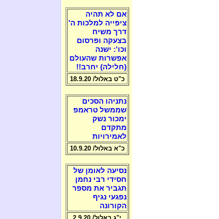
אם לא תהיה
ציפייה למלכות ה'
דרך משיח
בצעקה ופרסום
וכו': ישנה
אפשרות שהעולם
(חלילה) יחרב!!
כ"ט באלול/ 18.9.20
נתניהו הסכים
שממשל טראמפ
ימכור נשק
מתקדם
לאמירויות
כ"א באלול/ 10.9.20
נסיעה לאומן של
חסידי רבי נחמן
תגביר את מספר
נפגעי נגיף
הקורונה
י"ג באלול/ 2.9.20