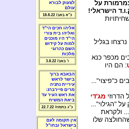
צמרמורת על
לצעוק לבורא
עולם
.ו.ד הישראלי!
כ"א באב/ 18.8.22
חיתויות
אליהו חכים הי"ד
ואליהו בית צורי
הי"ד היו מוכנים
נרצחו בגליל
למות על קידוש
השם כהרוגי
מלכות
ים מכפר כנא
ו' באב/ 3.8.22
: הם היו
הבאבא ברוך
 כ"פיצוי"...
בישר לראש
עיריית נתניה
מרים פיירברג:
 הדרוזי
מג'די
את ראש העיר עד
ביאת המשיח
ל "הגילוי"...
כ"ג בתמוז/ 22.7.22
. ולקראת
 שהחולצה שלו
אין תקומה לעם
בישראל ובחו"ל