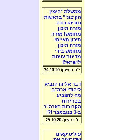
ממשלת "הימין
הקיצוני" בראשות
נתניהו בונה:
מזרח תיכון
מחומש! מזרח
תיכון מאיים!
מזרח תיכון
מחומש בידי
מדינות עוינות
לישראל!
י"ב בחשון/ 30.10.20
דבר אליהו הנביא
ליהודי ארה"ב:
מה להצביע
בבחירות
הקרובות בארה"ב
ב-3 בנובמבר !?!
ז' בחשון/ 25.10.20
פוליטיקאים
שדורשים את