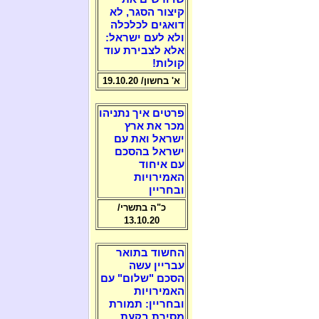
קיצור הסגר, לא
דואגים לכלכלה
ולא לעם ישראל:
אלא לצבירת עוד
קולות!
א' בחשון/ 19.10.20
פרטים איך נתניהו
מכר את ארץ
ישראל ואת עם
ישראל בהסכם
עם איחוד
האמירויות
ובחריין
כ"ה בתשרי/
13.10.20
החשוד בתואר
עבריין עשה
הסכם "שלום" עם
האמירויות
ובחריין: תמורת
מסירת בקעת