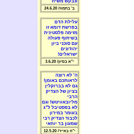
ונבקש משיח
ב' בתמוז/ 24.6.20
עלילת הדם
בפרשת דומא זו
מזימה פלסטינית
בשיתוף פעולה
עם סוכני ביון
יהודונים
ישראלים!
י"א בסיון/ 3.6.20
ה' לא רוצה
לראותכם באומן!
גם לא בברוקלין
בציון של הצדיק
הרבי
מליובאוויטש! וגם
לא בפסטיבל ל"ג
בעומר במירון
לכבוד הצדיק רבי
שמעון בר יוחאי
י"ח באייר/ 12.5.20