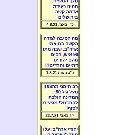
מלך המשיח,
תהיה רעידת
אדמה קשה
בירושלים
כ"ו באב/ 4.8.21
מה הסיבה לגזרה
הקשה במיאמי
ארה"ב, שבה מתו
98 איש, רבים
מהם יהודים
דתיים וחרדים?!
כ"ג באב/ 1.8.21
רב תימני מהצפון
מעל גיל 90:
המדינה הולכת
להתבטל! מגיעים
לסוף!
י"ג באב/ 22.7.21
יהודי ארה"ב: עלו
מייד לישראל כי