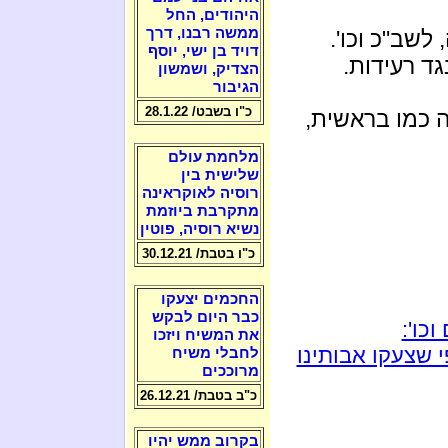
היהודים, החל
ממשה רבנו, דרך
לשב"כ וכו'.
דויד בן ישי, יוסף
גד רעידות.
הצדיק, ושמשון
הגיבור
כ"ו בשבט/ 28.1.22
הכל יהיה כמו בראשית,
מלחמת עולם
שלישית בין
רוסיה לאוקראינה
מתקרבת ביוזמת
נשיא רוסיה, פוטין
כ"ו בטבת/ 30.12.21
החכמים יצעקו
כבר היום לבקש
כו':
את המשיח ויזכו
 שצעקו אבותינו
לחבלי משיח
מרוככים
כ"ב בטבת/ 26.12.21
בקרוב ממש יהיו