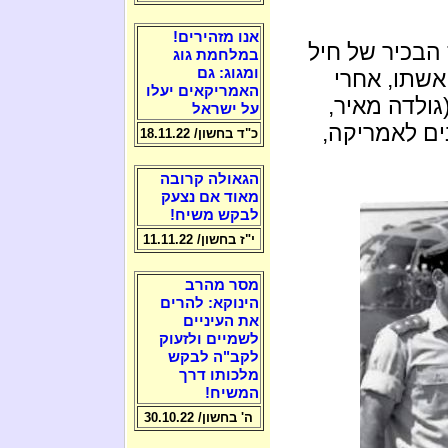
אנו מזהירים!
הבכיר של חיל
במלחמת גוג
ומגוג: גם
אשתו, אחרי
האמריקאים יעלו
גולדה מאיר,
על ישראל
נים לאמריקה,
כ"ד בחשון/ 18.11.22
הגאולה קרובה
מאוד אם נצעק
לבקש משיח!
י"ז בחשון/ 11.11.22
מסר מהרב
הינוקא: להרים
את העיניים
לשמיים ולזעוק
לקב"ה לבקש
מלכותו דרך
המשיח!
ה' בחשון/ 30.10.22