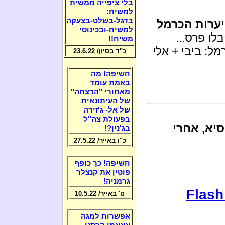
בלי ציפייה ממשית
למשיח:
בדגל-בשלט-בצעקה
יערות הכרמל
למשיח-ובכינוסי
ים, הם קיבלו פרס...
משיח!!
ל: ביבי + אלי
כ"ד בסיון/ 23.6.22
חשיפה! מה
באמת עומד
מאחורי "הֵרַצחה"
של העיתונאית
של אל- ג'זירה
בפעולת צה"ל
יא, אחרי
בג'נין?!
כ"ו באייר/ 27.5.22
חשיפה! כך כופף
פוטין את קנצלר
גרמניה!
Flash
ט' באייר/ 10.5.22
אפשרות למגה