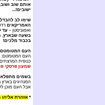
אותם שוב ושוב,
ישובים!...
שימו לב להבדל!
האמריקאים
רדפו
ואפגניסטן –
עד ל
בשעה שבארץ
, 
בכבוד מלכים!
העם המטומטם: 
העם המטומטם: מ
כנופית המרצחים, 
שמעון פרסקי פר
בשמים מתפלאים!
המנהיגים בארץ מ
אבל העם מוכן לק
*
אזהרת אליהו ה