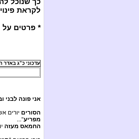
כך שנוכל לה
לקראת פינויי
* פרטים על ר
עדכוני כ"ג באדר ה'תשע"ג
אני פונה לבני ו
הסורים
יורים אש
מפריע
"...
החמאס מעזה
יו