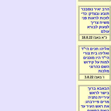
הרב יאיר נוסבכר
תובע ובצדק: כדי
לזכות לראות פני
משיח צריך
לצעוק לבורא
עולם
כ"א באב/ 18.8.22
אליהו חכים הי"ד
ואליהו בית צורי
הי"ד היו מוכנים
למות על קידוש
השם כהרוגי
מלכות
ו' באב/ 3.8.22
הבאבא ברוך
בישר לראש
עיריית נתניה
מרים פיירברג:
את ראש העיר עד
ביאת המשיח