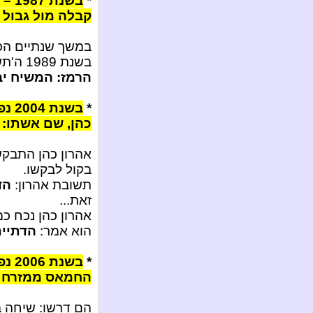
*
קבלה מול גבול ל
במשך שנתיים הכ
בשנת 1989 ה'תשמ"ט נצפו שני חמורים שרקדו פלמנגו בכביש בלילה...
הרמז: המשיח יב
*
בשנ
כהן, שם אשתו: 
אהרון כהן התבקש
בקול לבקשו.
תשובת אהרון:
הד
זאת...
אהרון כהן נכח כ
הוא אמר:
הדתיים
*
בשנ
החמאס ממזרח י
הם דרשו: שיחה ב