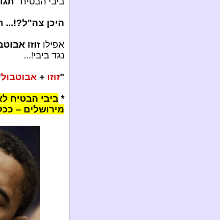
ביבי הבטיח "
תגו
היכן צה"ל?!... ה
אפילו
זוזו אבוטב
נגד ביבי!...
"
זוזו
+
אבוטבול
"
*
ביבי הבטיח ל
מירושלים – ככ