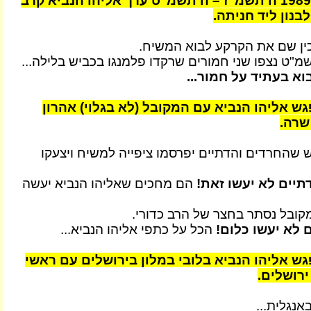
בשנת 1987 – 1989 ה'תשמ"ז – ה'תשמ"ט ערך אליהו הנביא קרב
בנון ליד חניתה.
ין שם את הקרקע לבוא המשיח.
וא בעתיד על חמור...
ת 2004 נפגש אליהו הנביא עם המקובל (לא בגלוי) אהרון
שרה.
 שהחרדים והדתיים יפרסמו ציפייה למשיח ויצעקו
תיים לא יעשו זאת!
הם מחכים שאליהו הנביא יעשה
מקובל נסתר בחצר של הרב כדורי.
 לא יעשו כלום!
הכל על כתפי אליהו הנביא...
ת 2006 נפגש אליהו הנביא בלובי במלון בירושלים עם ראשי
רושלים.
אנגלית...