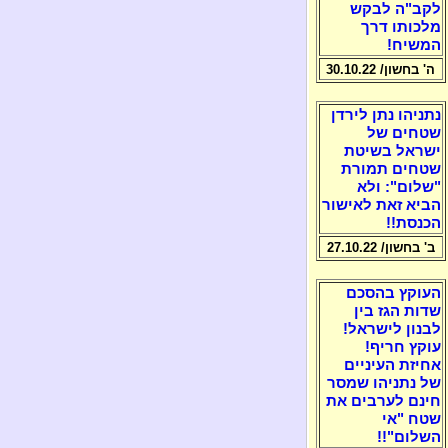
לקב"ה לבקש
מלכותו דרך
המשיח!
ה' בחשון/ 30.10.22
נתניהו נתן לירדן
שטחים של
ישראל בשיטת
שטחים תמורת
"שלום": ולא
הביא זאת לאישור
הכנסת!!
ב' בחשון/ 27.10.22
העוקץ בהסכם
שדות הגז בין
לבנון לישראל!
עוקץ חריף!
אחיזת העיניים
של נתניהו שמסר
חינם לערבים את
שטח "אי
השלום"!!