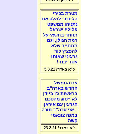
מטרת בכירי
הליכוד: למלט את
נתניהו ממשפט
פלילי! ישראל
תוותר בחשאי על
רמת הגולן, וגם
תתחייב שלא
להפציץ כור
גרעיני שאותו
אסד יבנה!
כ"א באדר/ 5.3.21
אם הממשל
החדש בארה"ב
בראשות ג'ו ביידן
לא ייסוג מהסכם
הגרעין עם איראן
– אזי ארה"ב תוכה
במגה צונאמי
קשה
י"א באדר/ 23.2.21