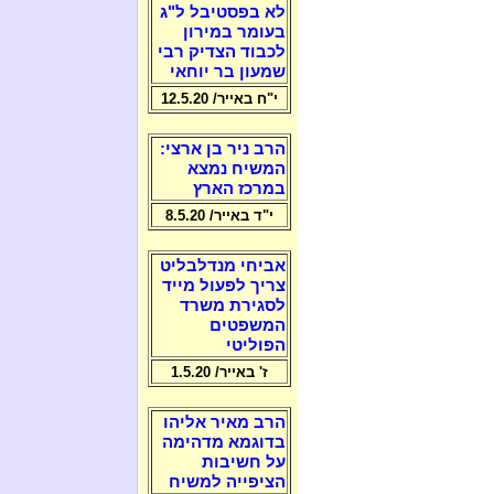
לא בפסטיבל ל"ג
בעומר במירון
לכבוד הצדיק רבי
שמעון בר יוחאי
י"ח באייר/ 12.5.20
הרב ניר בן ארצי:
המשיח נמצא
במרכז הארץ
י"ד באייר/ 8.5.20
אביחי מנדלבליט
צריך לפעול מייד
לסגירת משרד
המשפטים
הפוליטי
ז' באייר/ 1.5.20
הרב מאיר אליהו
בדוגמא מדהימה
על חשיבות
הציפייה למשיח