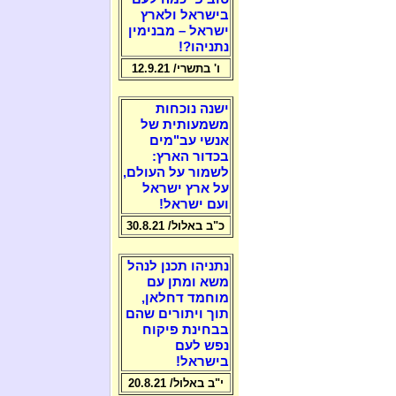
בישראל ולארץ
ישראל – מבנימין
נתניהו?!
ו' בתשרי/ 12.9.21
ישנה נוכחות
משמעותית של
אנשי עב"מים
בכדור הארץ:
לשמור על העולם,
על ארץ ישראל
ועם ישראל!
כ"ב באלול/ 30.8.21
נתניהו תכנן לנהל
משא ומתן עם
מוחמד דחלאן,
תוך ויתורים שהם
בבחינת פיקוח
נפש לעם
בישראל!
י"ב באלול/ 20.8.21