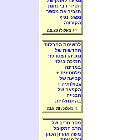
נסיעה לאומן של
חסידי רבי נחמן
תגביר את מספר
נפגעי נגיף
הקורונה
י"ג באלול/ 2.9.20
לרשימת החבלות
החדשות של
נתניהו הצטרפו:
תמיכה בגלוי
במדינה
פלסטינית +
קביעה של
גבולותיה +
הקפאה של
הבנייה
בהתנחלויות
ג' באלול/ 23.8.20
מסר חריף של
הרב המקובל
משה אהרון הכהן,
על מגיפת