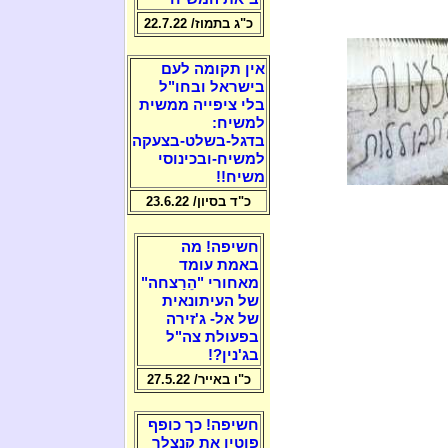
כ"ג בתמוז/ 22.7.22
אין תקומה לעם
בישראל ובחו"ל
בלי ציפייה ממשית
למשיח:
בדגל-בשלט-בצעקה
למשיח-ובכינוסי
משיח!!
כ"ד בסיון/ 23.6.22
חשיפה! מה
באמת עומד
מאחורי "הֵרַצחה"
של העיתונאית
של אל- ג'זירה
בפעולת צה"ל
בג'נין?!
כ"ו באייר/ 27.5.22
חשיפה! כך כופף
פוטין את קנצלר