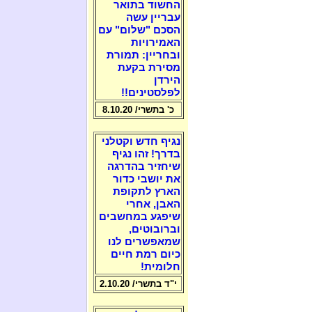
החשוד בתואר
עבריין עשה
הסכם "שלום" עם
האמירויות
ובחריין: תמורת
מסירת בקעת
הירדן
לפלסטינים!!
כ' בתשרי/ 8.10.20
נגיף חדש וקטלני
בדרך! זהו נגיף
שיחזיר בהדרגה
את יושבי כדור
הארץ לתקופת
האבן, אחרי
שיפגע במחשבים
וברובוטים,
שמאפשרים לנו
כיום רמת חיים
חלומית!
י"ד בתשרי/ 2.10.20