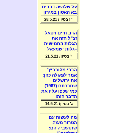
על שלושה דברים
בא האסון במירון
י"ז בסיון/ 28.5.21
הרב חיים ויטאל
זצ"ל חזה את
הגלות החמישית
–גלות ישמעאל
י' בסיון/ 21.5.21
הרבי מלובביץ'
אמר לגאולה כהן:
את ירושלים
שחררתם (1967)
כמי שכפו עליו את
הדבר הזה!
ג' בסיון/ 14.5.21
מה לעשות עם
הטרור מעזה,
שתושביה הם: