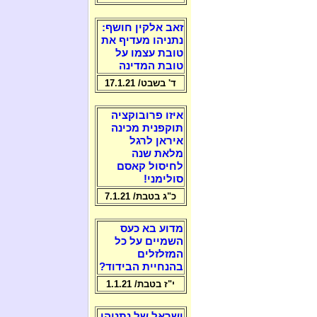
זאב אלקין חושף:
נתניהו מעדיף את
טובת עצמו על
טובת המדינה
ד' בשבט/ 17.1.21
איזו פרובוקציה
תוקפנית מכינה
איראן לרגל
מלאת שנה
לחיסול קאסם
סולימני!
כ"ג בטבת/ 7.1.21
מדוע בא כעס
השמיים על כל
המזלזלים
בהנחיית הבידוד?
י"ז בטבת/ 1.1.21
ישראל של נתניהו