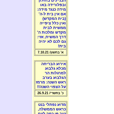
הבניינים בחולון
ובפלורידה באו
מידה כנגד מידה:
אם אין בית ל-ה'
(בית המקדש)
ואין כלל ציפייה
ממשית לבית
מקדש ומלכות ה'
דרך המשיח, אזי:
גם לכם לא יהיה
בית!
א' בחשון/ 7.10.21
אירוע הבריחה
מכלא גלבוע
למרגלות הר
הגלבוע בערב
ראש השנה: מרמז
על הצפוי השנה!!
כ' בתשרי/ 26.9.21
מדוע נפתלי בנט
כראש הממשלה,
טוב פי כמה לעם