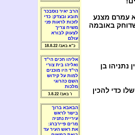
ם!
הרב יאיר נוסבכר
א עמרם מצנע
תובע ובצדק: כדי
לזכות לראות פני
 שדוחק באובמה
משיח צריך
לצעוק לבורא
עולם
כ"א באב/ 18.8.22
אליהו חכים הי"ד
נתניהו בן
ואליהו בית צורי
הי"ד היו מוכנים
למות על קידוש
השם כהרוגי
מלכות
לו כדי להכין
ו' באב/ 3.8.22
הבאבא ברוך
בישר לראש
עיריית נתניה
מרים פיירברג:
את ראש העיר עד
ביאת המשיח