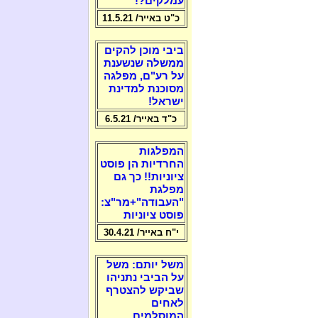
עמלקים?!
כ"ט באייר/ 11.5.21
ביבי מוכן להקים
ממשלה שנשענת
על רע"ם, מפלגה
מסוכנת למדינת
ישראל!
כ"ד באייר/ 6.5.21
המפלגות
החרדיות הן פוסט
ציוניות!! כך גם
מפלגת
"העבודה"+מר"צ:
פוסט ציוניות
י"ח באייר/ 30.4.21
משל יותם: משל
על הביבי נתניהו
שביקש להצטרף
לאחים
המוסלמים