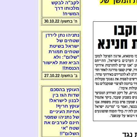
ת המשך של
לקב"ה לבקש
מלכותו דרך
המשיח!
ה' בחשון/ 30.10.22
נתניהו נתן לירדן
שטחים של
ישראל בשיטת
שטחים תמורת
"שלום": ולא
הביא זאת לאישור
הכנסת!!
ב' בחשון/ 27.10.22
העוקץ בהסכם
שדות הגז בין
לבנון לישראל!
עוקץ חריף!
אחיזת העיניים
של נתניהו שמסר
חינם לערבים את
שטח "אי
נגד
השלום"!!