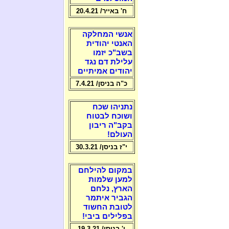
ח' באייר/ 20.4.21
אנשי המחלקה
האנטי יהודית
בשב"כ יזמו
עלילת דם נגד
יהודים אמיתיים
כ"ה בניסן/ 7.4.21
נתניהו שכח
ושוכח לבטוח
בקב"ה ריבון
העולם!
י"ז בניסן/ 30.3.21
במקום להילחם
למען שלמות
הארץ, נלחם
הגביר איתמר
לטובת החשוד
בפלילים ביבי!
ו' בניסן/ 19.3.21