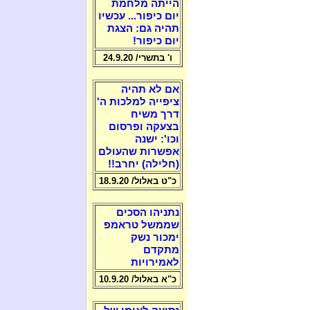
הייתה מלחמת
יום כיפור... עכשיו
תהיה גם: הצגת
יום כיפור!
ו' בתשרי/ 24.9.20
אם לא תהיה
ציפייה למלכות ה'
דרך משיח
בצעקה ופרסום
וכו': ישנה
אפשרות שהעולם
(חלילה) יחרב!!
כ"ט באלול/ 18.9.20
נתניהו הסכים
שממשל טראמפ
ימכור נשק
מתקדם
לאמירויות
כ"א באלול/ 10.9.20