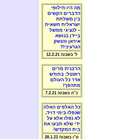
מה היו חילופי
הדברים הקשים
בין משלחת
ישראלית חשאית
– לנציגי ממשל
ביידן בנושא
איראן והנשק
הגרעיני!?
ל' בשבט/ 12.2.21
הרבנית מרים
רוזנטל: בחודש
אדר כל העולם
מתהפך!
כ"ה בשבט/ 7.2.21
כל האלפים האלה
שנפלו בימי דויד,
לא נפלו אלא על
ידי שלא תבעו את
בית המקדש!
ט"ו בשבט/ 28.1.21