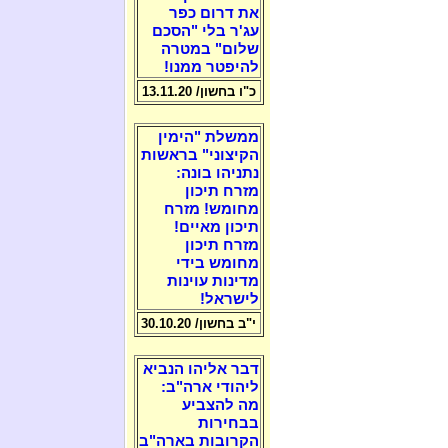
את דרום כפר
עג'ר בלי "הסכם
שלום" במטרה
להיפטר ממנו!
כ"ו בחשון/ 13.11.20
ממשלת "הימין
הקיצוני" בראשות
נתניהו בונה:
מזרח תיכון
מחומש! מזרח
תיכון מאיים!
מזרח תיכון
מחומש בידי
מדינות עוינות
לישראל!
י"ב בחשון/ 30.10.20
דבר אליהו הנביא
ליהודי ארה"ב:
מה להצביע
בבחירות
הקרובות בארה"ב