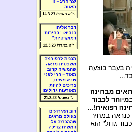
יצר הרע – זו
תאווה
כ"א באדר/ 14.3.23
דבר אליהו
הנביא: "בחירות
דמוקרטיות"
י"ט באדר/ 12.3.23
תכנית לרפורמה
משפטית מראה
יה בעבר בוצעה
שהמשיח קרוב
...
מאוד – הרי לפני
שבא משיח,
צריכים להיות
תאים מבחינה
מאורעות גדולים!
ל' בשבט/ 21.2.23
במיוחד לכבוד
נה רפואית!...
רוב האירועים
 כנראה במחיר
בעולם מראים,
שההכרזה על
בוד גדול" הוא
המשיח צריכה