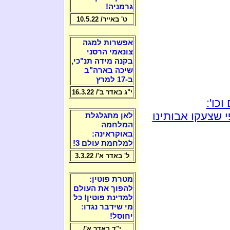
גרמניה!
ט' באייר/ 10.5.22
אפשרות למגה
צונאמי הרסני
בקנה מידה תנ"כי,
שיכה בארה"ב
ב-17 למרץ
י"ג באדר ב'/ 16.3.22
כו':
 שצעקו אבותינו
לאן מתגלגלת
המלחמה
באוקראינה:
למלחמת עולם 3!
ל' באדר א'/ 3.3.22
מטרת פוטין:
להפוך את העולם
למדינת פוטין! כל
מי שידבר נגדו:
יחוסל!
י"ד באדר א'/