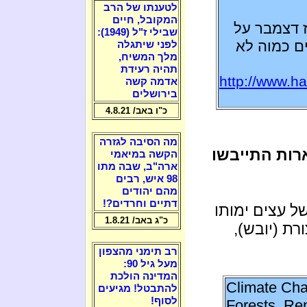
לטענתו של הרב
המקובל, חיים
 דצמבר על
שבילי ז"ל (1949):
ם כמוה לא
לפני שיתגלה
מלך המשיח,
תהיה רעידת
http://www.ha
אדמה קשה
בירושלים
כ"ו באב/ 4.8.21
מה הסיבה לגזרה
רות התייבשו
הקשה במיאמי
ארה"ב, שבה מתו
98 איש, רבים
מהם יהודים
דתיים וחרדים?!
ל עצים ימותו
כ"ג באב/ 1.8.21
קב חום, בצורת (יובש),
רב תימני מהצפון
מעל גיל 90:
המדינה הולכת
Climate Cha
להתבטל! מגיעים
לסוף!
Forests, Re