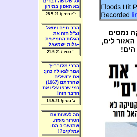
על שלושה דברים
Floods Hit 
בא האסון במירון
Recorded
li
י"ז בסיון/ 28.5.21
הרב חיים ויטאל
ה נמסים
זצ"ל חזה את
הגלות החמישית
האזור לים,
–גלות ישמעאל
י' בסיון/ 21.5.21
הרבי מלובביץ'
אמר לגאולה כהן:
את ירושלים
שחררתם (1967)
כמי שכפו עליו את
הדבר הזה!
ג' בסיון/ 14.5.21
מה לעשות עם
הטרור מעזה,
שתושביה הם:
עמלקים?!