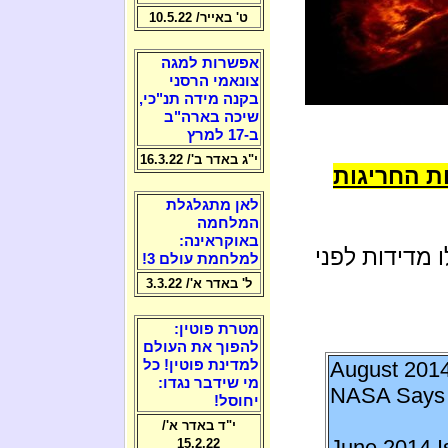
ט' באייר/ 10.5.22
אפשרות למגה
צונאמי הרסני
בקנה מידה תנ"כי,
שיכה בארה"ב
ב-17 למרץ
י"ג באדר ב'/ 16.3.22
ת החריגות
לאן מתגלגלת
המלחמה
באוקראינה:
 מדידות לפני
למלחמת עולם 3!
ל' באדר א'/ 3.3.22
מטרת פוטין:
להפוך את העולם
August 2014
למדינת פוטין! כל
מי שידבר נגדו:
NASA Say
יחוסל!
י"ד באדר א'/
June 2014 I
15.2.22