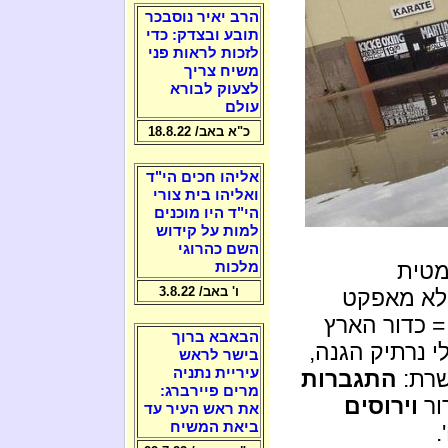
הרב יאיר נוסבכר
תובע ובצדק: כדי
לזכות לראות פני
משיח צריך
לצעוק לבורא
עולם
כ"א באב/ 18.8.22
אליהו חכים הי"ד
ואליהו בית צורי
הי"ד היו מוכנים
למות על קידוש
השם כהרוגי
מטית
מלכות
ו' באב/ 3.8.22
 לא מאפקט
= כדור הארץ
הבאבא ברוך
 נרתיק הגנה,
בישר לראש
עיריית נתניה
שרת:
התגברות
מרים פיירברג:
ור
וירוסים
את ראש העיר עד
ביאת המשיח
.