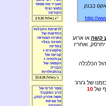
תגביר את מספר
אקס בבנק
נפגעי נגיף
הקורונה
http://w
י"ג באלול/ 2.9.20
לרשימת החבלות
החדשות של
 קשה
או ארוע
נתניהו הצטרפו:
תמיכה בגלוי
יתרסק, ואחריו
במדינה
פלסטינית +
קביעה של
גבולותיה +
הול הכלכלה
הקפאה של
הבנייה
בהתנחלויות
ג' באלול/ 23.8.20
מנו של ג'ורג'
ף של
10
מסר חריף של
הרב המקובל
משה אהרון הכהן,
על מגיפת
הקורונה