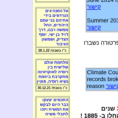
קישור
על המנהיגים
הנרדפים בידי
Summer 201
אחיהם בני עמם
היהודים, החל
קישור
ממשה רבנו, דרך
דויד בן ישי, יוסף
הצדיק, ושמשון
טמפרטורה נשברו
הגיבור
כ"ו בשבט/ 28.1.22
מלחמת עולם
שלישית בין
Climate Cou
רוסיה לאוקראינה
מתקרבת ביוזמת
records bro
נשיא רוסיה, פוטין
ישור
reason
כ"ו בטבת/ 30.12.21
החכמים יצעקו
כבר היום לבקש
שנים
את המשיח ויזכו
לחבלי משיח
 1885 !