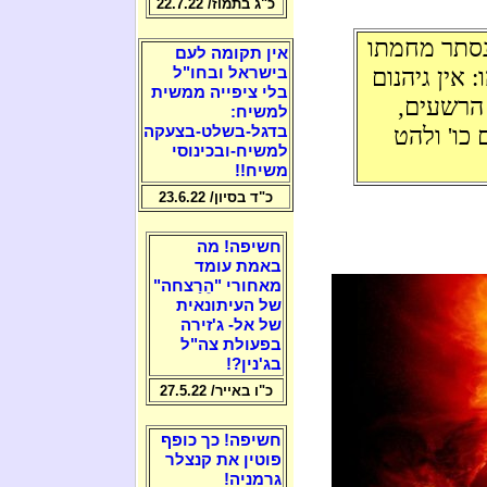
כ"ג בתמוז/ 22.7.22
 נסתר מחמתו
אין תקומה לעם
: אין גיהנום
בישראל ובחו"ל
בלי ציפייה ממשית
הרשעים,
למשיח:
 כו' ולהט
בדגל-בשלט-בצעקה
למשיח-ובכינוסי
משיח!!
כ"ד בסיון/ 23.6.22
חשיפה! מה
באמת עומד
מאחורי "הֵרַצחה"
של העיתונאית
של אל- ג'זירה
בפעולת צה"ל
בג'נין?!
כ"ו באייר/ 27.5.22
חשיפה! כך כופף
פוטין את קנצלר
גרמניה!