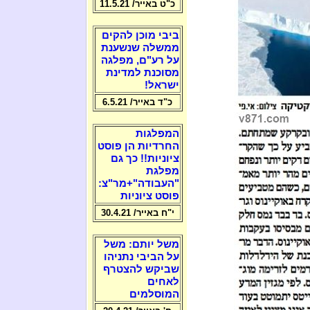
כ"ט באייר/ 11.5.21
ביבי מוכן להקים
ממשלה שנשענת
על רע"ם, מפלגה
מסוכנת למדינת
ישראל!
כ"ד באייר/ 6.5.21
המפלגות
החרדיות הן פוסט
ציוניות!! כך גם
מפלגת
"העבודה"+מר"צ:
פוסט ציוניות
י"ח באייר/ 30.4.21
משל יותם: משל
על הביבי נתניהו
שביקש להצטרף
לאחים
המוסלמים