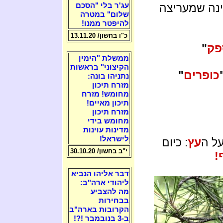
ינה שמעריצה
עג'ר בלי "הסכם
שלום" במטרה
להיפטר ממנו!
כ"ו בחשון/ 13.11.20
פק
"
ממשלת "הימין
הקיצוני" בראשות
כופרים
"
נתניהו בונה:
מזרח תיכון
מחומש! מזרח
תיכון מאיים!
מזרח תיכון
מחומש בידי
מדינות עוינות
לישראל!
ל ה
עץ
: כיום
י"ב בחשון/ 30.10.20
!
דבר אליהו הנביא
ליהודי ארה"ב:
מה להצביע
בבחירות
הקרובות בארה"ב
ב-3 בנובמבר !?!