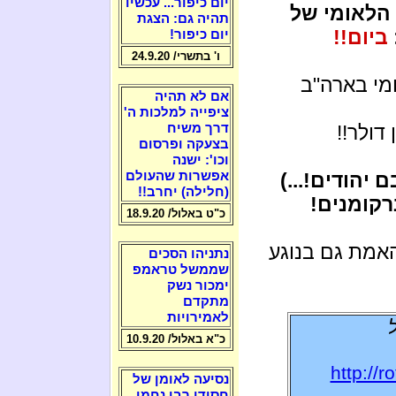
יום כיפור... עכשיו
לה החוב הלאומי של
תהיה גם: הצגת
ביום!!
יום כיפור!
ו' בתשרי/ 24.9.20
מי בארה"ב
אם לא תהיה
ציפייה למלכות ה'
 דולר!!
דרך משיח
בצעקה ופרסום
וכו': ישנה
 יהודים!...)
אפשרות שהעולם
(חלילה) יחרב!!
רקומנים!
כ"ט באלול/ 18.9.20
אמת גם בנוגע
נתניהו הסכים
שממשל טראמפ
ימכור נשק
מתקדם
לאמירויות
כ"א באלול/ 10.9.20
http://
נסיעה לאומן של
חסידי רבי נחמן