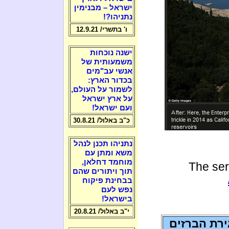
ישראל – מבנימין
נתניהו?!
ו' בתשרי/ 12.9.21
ישנה נוכחות
משמעותית של
אנשי עב"מים
בכדור הארץ:
לשמור על העולם,
על ארץ ישראל
ועם ישראל!
כ"ב באלול/ 30.8.21
נתניהו תכנן לנהל
משא ומתן עם
מוחמד דחלאן,
The ser
תוך ויתורים שהם
בבחינת פיקוח
נפש לעם
בישראל!
י"ב באלול/ 20.8.21
רת הברזים