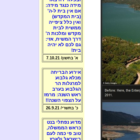
מידה כנגד מידה:
אם אין בית ל-ה'
(בית המקדש)
ואין כלל ציפייה
ממשית לבית
מקדש ומלכות ה'
דרך המשיח, אזי:
גם לכם לא יהיה
בית!
א' בחשון/ 7.10.21
אירוע הבריחה
מכלא גלבוע
למרגלות הר
הגלבוע בערב
ראש השנה: מרמז
על הצפוי השנה!!
כ' בתשרי/ 26.9.21
מדוע נפתלי בנט
כראש הממשלה,
טוב פי כמה לעם
בישראל ולארץ