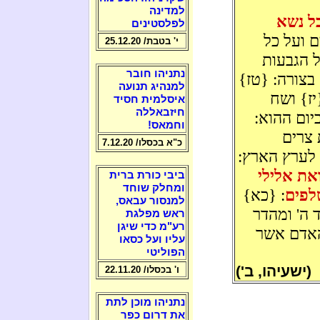
למדינה
כל נשא
לפלסטינים
ם ועל כל
י' בטבת/ 25.12.20
ל הגבעות
נתניהו חובר
בצורה: {טז}
למנהיג תנועה
יז} ושח
איסלמית חסיד
חיזבאללה
יום ההוא:
וחמאס!
 צרים
כ"א בכסלו/ 7.12.20
 לערץ הארץ:
את אלילי
ביבי כורת ברית
ומחלק שוחד
לפים
: {כא}
למנסור עבאס,
 ה' ומהדר
ראש מפלגת
רע"מ כדי שיגן
האדם אשר
עליו ועל כסאו
הפוליטי
(ישעיהו, ב')
ו' בכסלו/ 22.11.20
נתניהו מוכן לתת
את דרום כפר