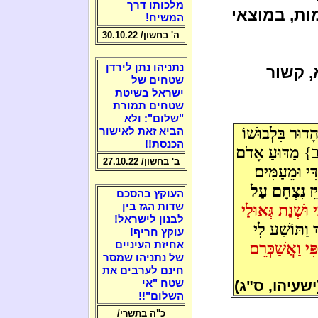
מלכותו דרך
ת, במוצאי
המשיח!
ה' בחשון/ 30.10.22
נתניהו נתן לירדן
, קשור
שטחים של
ישראל בשיטת
שטחים תמורת
"שלום": ולא
דוּר בִּלְבוּשׁוֹ
הביא זאת לאישור
הכנסת!!
}
מַדּוּעַ אָדֹם
ב' בחשון/ 27.10.22
דִּי וּמֵעַמִּים
יֵז נִצְחָם עַל
העוקץ בהסכם
י וּשְׁנַת גְּאוּלַי
שדות הגז בין
לבנון לישראל!
 וַתּוֹשַׁע לִי
עוקץ חריף!
ּי וַאֲשַׁכְּרֵם
אחיזת העיניים
של נתניהו שמסר
חינם לערבים את
"ג)
שטח "אי
השלום"!!
כ"ה בתשרי/