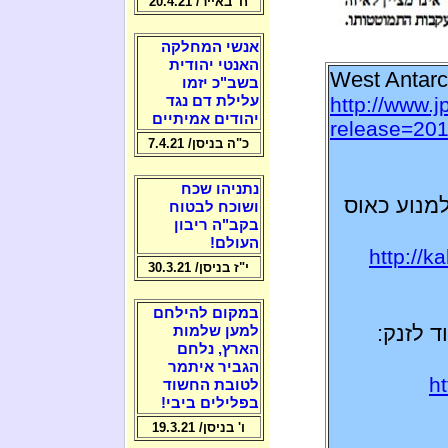
ח' באייר/ 20.4.21
אנשי המחלקה
האנטי יהודית
West Antarc
בשב"כ יזמו
http://www.
עלילת דם נגד
יהודים אמיתיים
release=20
כ"ה בניסן/ 7.4.21
נתניהו שכח
נו 500 ימים כדי למנוע כאוס
ושוכח לבטוח
בקב"ה ריבון
העולם!
http://k
י"ז בניסן/ 30.3.21
במקום להילחם
ד לזנק:
למען שלמות
הארץ, נלחם
הגביר איתמר
h
לטובת החשוד
בפלילים ביבי!
ו' בניסן/ 19.3.21