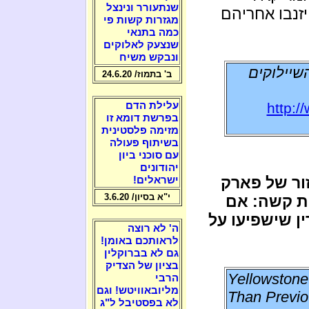
שנתעורר ונינצל
יזנבו אחריהם
מגזרות קשות פי
כמה בתנאי
שנצעק לאלוקים
ונבקש משיח
שיילוקים
ב' בתמוז/ 24.6.20
http:/
עלילת הדם
בפרשת דומא זו
מזימה פלסטינית
בשיתוף פעולה
עם סוכני ביון
יהודונים
ר של פארק
ישראלים!
י"א בסיון/ 3.6.20
ת קשה: אם
ן שישפיעו על
ה' לא רוצה
לראותכם באומן!
גם לא בברוקלין
בציון של הצדיק
Yellowstone
הרבי
מליובאוויטש! וגם
Than Previo
לא בפסטיבל ל"ג