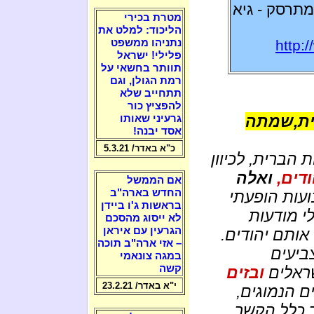
תרסק - גיא
מטרת בכירי
הליכוד: למלט את
http:
נתניהו ממשפט
פלילי! ישראל
תוותר בחשאי על
רמת הגולן, וגם
תתחייב שלא
להפציץ כור
נית,שמתה
גרעיני שאותו
אסד יבנה!
כ"א באדר/ 5.3.21
 הברית, לכיוון
ודים,
ואלה
אם הממשל
החדש בארה"ב
עות הופעתי
בראשות ג'ו ביידן
י מודעות
לא ייסוג מהסכם
הגרעין עם איראן
אותם יהודים.
– אזי ארה"ב תוכה
ביעים
במגה צונאמי
קשה
ראלים
ובזים
י"א באדר/ 23.2.21
ם הנמוגים,
 כלל הקשר