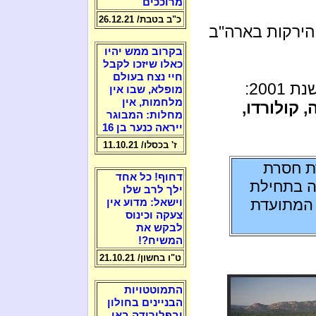
מרוככים
כ"ב בטבת/ 26.12.21
הירקות בארה"ב
בקרוב ממש יהיו
כאלו שיזכו לקבל
חיי נצח בעולם
200:
מופלא, שבו אין
מלחמות, אין
 קולורדו,
מחלות: המבוגר
ייראה כנער בן 16
ז' בכסלו/ 11.10.21
201) היא בצורת חסרת
דחוף! כל אחד
ידות ב-1885) שהחלה בתחילת
ילך לרב שלו
ה המתועדת
וישאל: מדוע אין
צעקה וכינוס
לבקש את
המשיח?!
ט"ו בחשון/ 21.10.21
התמוטטויות
הבניינים בחולון
ובפלורידה באו