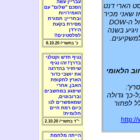
עבריין עשה
סט הארי דנט
הסכם "שלום" עם
ז שאני מכיר
האמירויות
ובחריין: תמורת
DOW
מסירת בקעת
קודות (מכ-17,000 כיום) ויגיע בשנה
הירדן
לפלסטינים!!
כ' בתשרי/ 8.10.20
נגיף חדש וקטלני
בדרך! זהו נגיף
שיחזיר בהדרגה
וב הלאומי
את יושבי כדור
הארץ לתקופת
האבן, אחרי
רץ':
שיפגע במחשבים
ל-כך גדולה
וברובוטים,
לל לפתור
שמאפשרים לנו
כיום רמת חיים
חלומית!
http:/
י"ד בתשרי/ 2.10.20
הייתה מלחמת