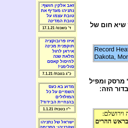
זאב אלקין חושף:
נתניהו מעדיף את
טובת עצמו על
טובת המדינה
 שיא חום של
ד' בשבט/ 17.1.21
איזו פרובוקציה
תוקפנית מכינה
Record Heat
איראן לרגל
Dakota, Mo
מלאת שנה
לחיסול קאסם
סולימני!
כ"ג בטבת/ 7.1.21
' מרסק ומפיל
מדוע בא כעס
דור הזה:
השמיים על כל
המזלזלים
בהנחיית הבידוד?
י"ז בטבת/ 1.1.21
 וירושלם:
 בראש ההרים
ישראל של נתניהו
שקרניהו: הסכימה