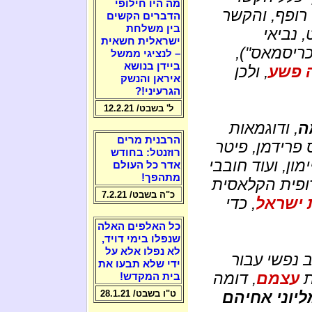
מה היו חילופי
 רופף, והקשר
הדברים הקשים
בין משלחת
 נביאי
ישראלית חשאית
ריסמאס"),
– לנציגי ממשל
ביידן בנושא
ה פשע
, ולכן
איראן והנשק
הגרעיני!?
ל' בשבט/ 12.2.21
ה
, ודוגמאות
הרבנית מרים
פרידמן, פיטר
רוזנטל: בחודש
ימון, ועוד חובבי
אדר כל העולם
מתהפך!
רופית הקלאסית
כ"ה בשבט/ 7.2.21
 ישראל
, כדי
כל האלפים האלה
שנפלו בימי דויד,
לא נפלו אלא על
 נפשי עבור
ידי שלא תבעו את
ת
עצמם
, דומה
בית המקדש!
יוני אחיהם
ט"ו בשבט/ 28.1.21