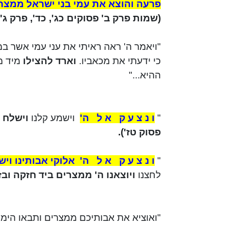
פרעה והוצא את עמי בני ישראל ממצר
(שמות פרק ב' פסוקים כג', כד', פרק ג' 
"ויאמר ה' ראה ראיתי את עני עמי אשר ב
כי ידעתי את מכאביו.
וארד להצילו
מיד מ
ההיא..."
"
ו נ צ ע ק
א ל
ה'
וישמע
קלנו
וישלח
פסוק
טז
').
"
ו נ צ ע ק
א ל
ה'
אלוקי אבותינו וי
לחצנו
ויוצאנו
ה' ממצרים ביד חזקה ובז
"ואוציא את אבותיכם ממצרים
ותבאו
הימה