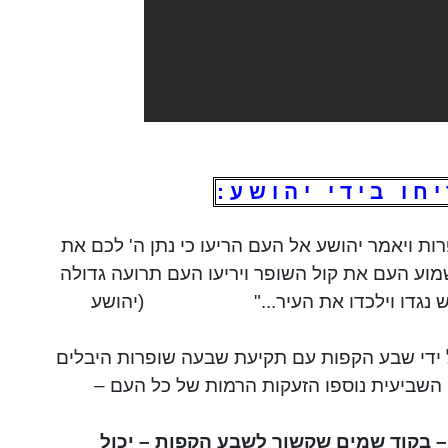
 י ח ו
ב י ד י
י
ה ו ש ע :
ת ויאמר יהושע אל העם הריעו כי נתן ה' לכם את
מוע
העם את קול השופר ויריעו העם תרועה גדולה
גדו וילכדו את העיר..."
(יהושע
על ידי שבע הקפות עם תקיעת שבעה שופרות
היבלים
ביעית נוספו הזעקות הרמות של כל העם –
– בקוד שמים שקשור לשבע הקפות – יכול