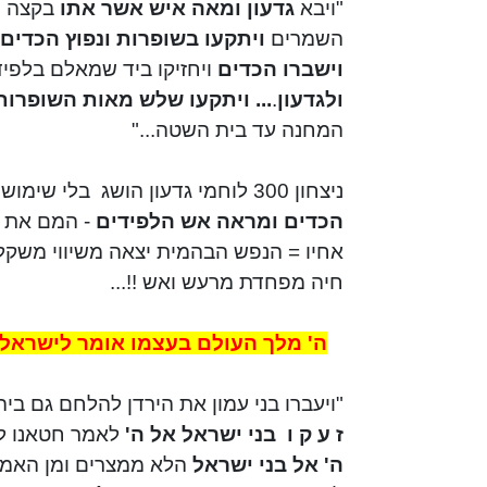
"ויבא
גדעון ומאה איש אשר אתו
בקצה 
השמרים
ויתקעו בשופרות ונפוץ הכדים
וישברו הכדים
ויחזיקו ביד שמאלם בלפיד
ולגדעון
.
... ויתקעו שלש מאות השופרות
המחנה עד בית השטה..."
ניצחון 300 לוחמי גדעון הושג
בלי שימוש
הכדים ומראה אש הלפידים
- המם את
אחיו = הנפש הבהמית יצאה משיווי משקל!
חיה מפחדת מרעש ואש !!...
ה' מלך העולם בעצמו אומר לישראל:
"ויעברו בני עמון את הירדן להלחם גם בי
ז ע ק ו
בני ישראל אל ה'
לאמר
חטאנו לך
ה' אל בני ישראל
הלא ממצרים ומן
האמר