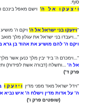
סוף.
ו י צ ע ק ו
א ל
ה'
וישם מאפל
בינכם
וב
"
ויזעקו בני ישראל אל ה'
ויקם
ה' מושיע 
"...ויעבדו בני ישראל את עגלון מלך מוא
ויקם
ה' להם מושיע את אהוד בן
גרא
בן
"...וימכרם ה' ביד יבין מלך כנען אשר מלך
אל ה'
...ותשלח (דבורה אשת לפידות) ותק
פרק ד')
"
וידל
ישראל מאד מפני מדין
ו י ז ע ק ו
ב
ה' על
אדות
מדין וישלח ה' איש נביא א
(שופטים פרק ו')