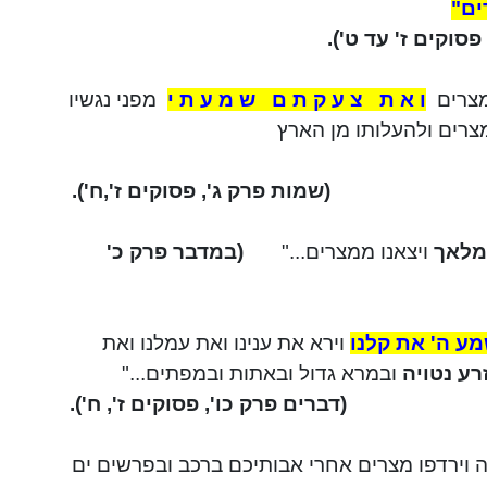
ים"
פסוקים ז' עד ט').
מצרים
ו א ת
צ ע ק ת ם
ש מ ע ת י
מפני
נגשיו
צרים ולהעלותו מן הארץ
(שמות פרק ג', פסוקים ז',ח').
מלאך
ויצאנו ממצרים..."
(במדבר פרק כ'
שמע ה' את
קלנו
וירא את ענינו ואת עמלנו ואת
רע נטויה
ובמרא
גדול
ובאתות
ובמפתים..."
(דברים פרק
כו
', פסוקים ז', ח').
 וירדפו מצרים אחרי אבותיכם ברכב ובפרשים ים