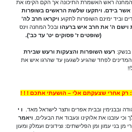
המחנה ראש
האשמרת
התיכונה אך הקם הקימו את
 אשר בידם.
ויתקעו שלשת הראשים בשופרות
ים וביד ימינם השופרות לתקוע
ויקראו חרב לה'
 וישם ה' את חרב איש ברעהו
ובכל המחנה
וינס
(שופטים ז' פסוקים
יט
' עד כב').
 בנשק:
רעש השופרות והצעקות ורעש שבירת
המדינים
לפחד שהגיע
לשגעון
עד שהרגו איש את
!
 רק אחרי שצעקתם אלי – הושעתי אתכם ! ! !
הודה ובבנימין ובבית אפרים ותצר לישראל מאד.
ו י
 וכי עזבנו את אלוקינו ונעבוד את הבעלים,
ויאמר
י
מן בני עמון ומן
הפלישתים
: וצידונים ועמלק ומעון