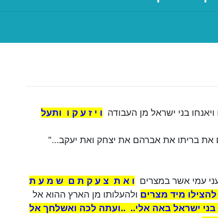
ויאנחו
בני ישראל מן העבודה
ו י ז ע ק ו
ותעל
את בריתו את אברהם את יצחק ואת יעקב..."
ני עמי אשר במצרים
ו א ת
צ ע ק ת ם
ש מ ע ת
להצילו מיד מצרים
ולהעלותו מן הארץ ההוא אל
בני ישראל באה אלי..
..ועתה לכה ואשלחך אל