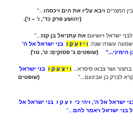
ין המצרים
ויבא עליו את הים ויכסהו
..."
(יהושע פרק כד', ו' – ז').
לבני ישראל ויושיעם
את
עתניאל
בן
קנז
..."
ב שמונה עשרה שנה:
ו י ז ע ק ו
בני ישראל אל ה'
 הימיני..."
(שופטים ג' פסוקים: ט',
טו
')
בחצור
ושר צבאו
סיסרא
...
ו י צ ע ק ו
בני ישראל
רא לברק בן אבינעם..."
(שופטים
ני ישראל אל ה', ויהי כי
ז ע ק ו
בני ישראל אל
ל בני ישראל ויאמר להם
..."