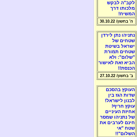
לקב"ה לבקש
מלכותו דרך
המשיח!
ה' בחשון/ 30.10.22
נתניהו נתן לירדן
שטחים של
ישראל בשיטת
שטחים תמורת
"שלום": ולא
הביא זאת לאישור
הכנסת!!
ב' בחשון/ 27.10.22
העוקץ בהסכם
שדות הגז בין
לבנון לישראל!
עוקץ חריף!
אחיזת העיניים
של נתניהו שמסר
חינם לערבים את
שטח "אי
השלום"!!