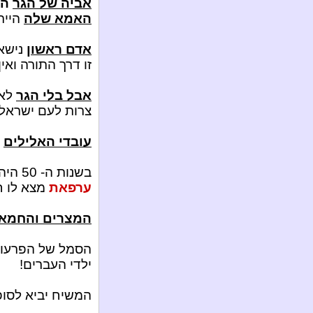
אביה של הגר
הי
האמא שלה
היית
אדם ראשון
נישא
זו דרך התורה ואין 
אבל בלי הגר
לא 
צרות לעם ישראל:
עובדי האלילים
ס
בשנות ה- 50 היה טרור של פדאיון נגד ישראל מצד ערבים.
ערפאת
מצא לו ח
המצרים והחמא
הסמל של הפרעונ
ילדי העברים!
המשיח יביא לסופ