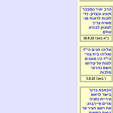
הרב יאיר נוסבכר
תובע ובצדק: כדי
לזכות לראות פני
משיח צריך
לצעוק לבורא
עולם
כ"א באב/ 18.8.22
אליהו חכים הי"ד
ואליהו בית צורי
הי"ד היו מוכנים
למות על קידוש
השם כהרוגי
מלכות
ו' באב/ 3.8.22
הבאבא ברוך
בישר לראש
עיריית נתניה
מרים פיירברג:
את ראש העיר עד
ביאת המשיח