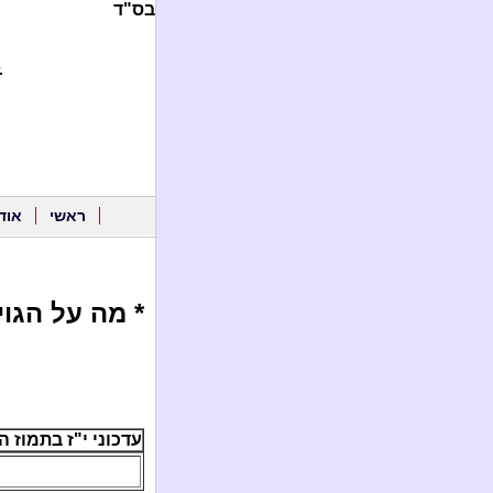
בס"ד
.
ראשי
אוד
* מה על הגו
עדכוני י"ז בתמוז ה'תשע"ג