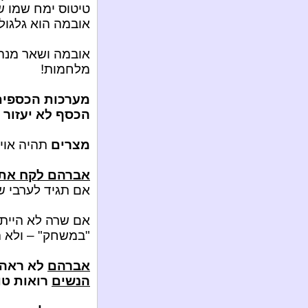
טיטוס ימח שמו ש
אובמה הוא גלגול
אובמה ושאר מנהיג
מלחמות!
מערכות הכספים 
הכסף לא יעזור 
מצרים
תהיה אוי
אברהם לקח את 
אם תגיד לערבי שי
אם שרה לא הייתה
"במשחק" – ולא ה
אברהם
לא ראה 
הנשים
רואות טו