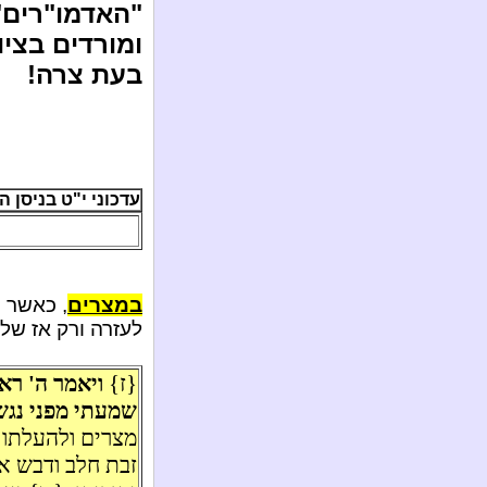
"האדמו"רים" 
ומורדים בציו
בעת צרה!
עדכוני י"ט בניסן ה'תשע"
במצרים
, כאשר נ
לעזרה ורק אז של
{ז}
ויאמר ה' רא
שמעתי מפני נגשי
מצרים ולהעלתו 
זבת חלב ודבש אל