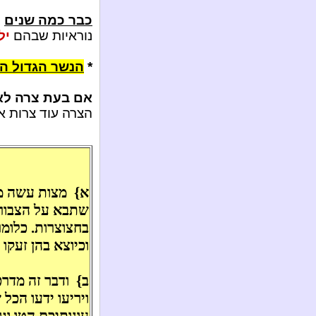
כבר כמה שנים
ש
נוראיות שבהם
יל
*
הנשר הגדול ה
אם בעת צרה לא 
הצרה עוד צרות א
א} מצות עשה מ
שתבא על הצבור.
בחצוצרות. כלומר
וכיוצא בהן זעקו 
ב}
ודבר זה מדר
ויריעו ידעו הכל
עונותיכם הטו וג