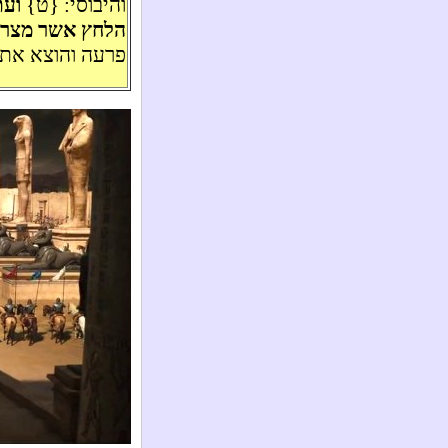
והיבוסי: {ט}
ועת
הלחץ אשר מצרי
פרעה והוצא את 