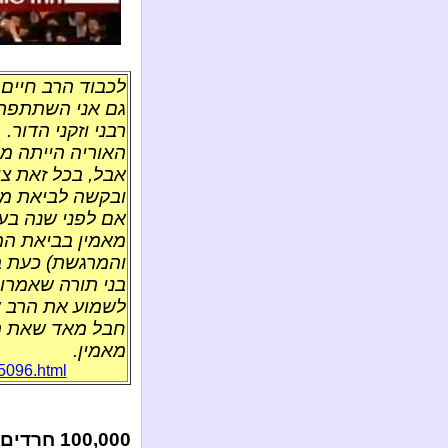
לכבוד הרב חיים 
גם אני השתתפתי
רבני וזקני הדור.
האוריה הייתה מר
אבל, בכל זאת צ
ובקשה לביאת מש
אם לפני שנה בעת
מאמין בביאת המש
והמרגשת) כעת ב
בני תורה שאמרו 
לשמוע את הרב ש
חבל מאד שאת המש
מאמין.
_5096.html
100,000 חרדים התכנסו בבני ברק לאסיפת סרסורי הבחירות...