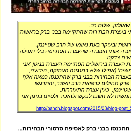
שאולזון. שלום רב.
 בעצרת הבחירות שהתקיימה בבני ברק בראשות
גשת ובעיקר בעת נאומו של הרב שטיינמן.
יערה אותי העובדה שהעצרת הסתיימה בלי תפילה
יח צדקנו.
 העצרת בירושלים הסתיימה העצרת בניגון 'אני
יח' (אפילו שלא במנגינה העתיקה, הידועה,
עצרת הבחירות בבני ברק שהתכנסו כמאה אלף
פרק תהילים לרפואת הרב וואזנר, והתרגשו
טיינמן, כעין עצרת התעוררות,
יח לא חשבו לבקש ולהזכיר ולסיים בניגון אני
http://bshch.blogspot.com/2015/03/blog-post