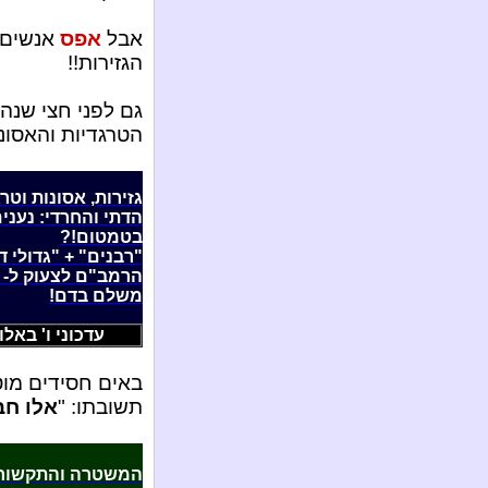
אבל
אפס
אנשים ח
הגזירות!!
גם לפני חצי שנה
הטרגדיות והאסונ
גזירות, אסונות וטר
הדתי והחרדי: נעני
בטמטום!?
"רבנים" + "גדולי ד
הרמב"ם לצעוק ל- 
משלם בדם!
עדכוני ו' באלול ה'
באים חסידים מוטר
תשובתו: "
אלו חב
המשטרה והתקשורת