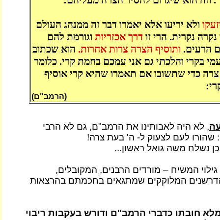
זעקו
ולא יריעו אלא יאמרו דבר זה ממנהג העולם
 נקרה נקרית. הרי זו
דרך אכזריות
וגורמת להם
 הרעים.
ותוסיף הצרה צרות אחרות.
הוא שכתוב
מי בקרי והלכתי גם אני עמכם בחמת קרי. כלומר
רה כדי שתשובו אם תאמרו שהיא קרי אוסיף
רי:
(הרמב"ם)
עה
, לא היה לאבותינו את הרמב"ם, גם לא הרבי
 שהורו לעם לצעוק ל- ה' בעת צרה!
ן נשלח משה גואל ראשון...
 גילוי המשיח – מורדים הרבנים, המקובלים,
הדרשנים המלוקקים שמתגאים בחכמתם בהרצאות
א חובתו כדברי הרמב"ם ודורש בעקבות ריבוי