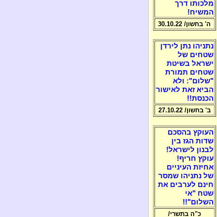
מלכותו דרך
המשיח!
ה' בחשון/ 30.10.22
נתניהו נתן לירדן
שטחים של
ישראל בשיטת
שטחים תמורת
"שלום": ולא
הביא זאת לאישור
הכנסת!!
ב' בחשון/ 27.10.22
העוקץ בהסכם
שדות הגז בין
לבנון לישראל!
עוקץ חריף!
אחיזת העיניים
של נתניהו שמסר
חינם לערבים את
שטח "אי
השלום"!!
כ"ה בתשרי/