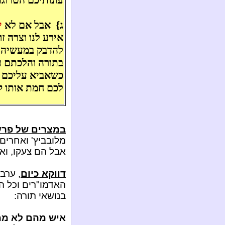
ג}
אבל אם לא
י
אירע לנו וצרה זו
להדבק במעשיהם
בתורה והלכתם ע
כשאביא עליכם צ
לכם חמת אותו ק
במצרים של פר
מלובביץ' ואחרים:
אבל הם צעקו, ואכ
דווקא כיום
, ערב
האדמו"רים וכל 
בנושאי תורה:
איש מהם לא ממל