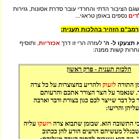
גם הציבור הדתי והחרדי עובר סדרת אסונות, גזירות
דים
נספים באופן טראגי...
רמב"ם הזהיר בהלכות תענית:
תצעקו ל- ה'
לעזרה הרי זו דרך
אכזריות
, ותוסיף
חרות קשות ממנה:
הלכות תענית - פרק ראשון
ן התורה
לזעוק
ולהריע בחצוצרות על כל צרה
 שנאמר על הצר הצורר אתכם והרעותם
 כל דבר שייצר לכם כגון בצורת ודבר וארבה
עליהן והריעו:
כי התשובה הוא. שבזמן שתבוא צרה
ויזעקו
עליה
 שבגלל מעשיהם הרעים הורע להן ככתוב
ו'. וזה הוא שיגרום להסיר הצרה מעליהם: