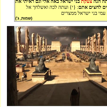
ה הנה
צעקת
בני ישראל באה אלי וגם ראיתי את
ם לחצים אתם
: {י} ועתה לכה ואשלחך אל
עמי בני ישראל ממצרים
(שמות, ג')