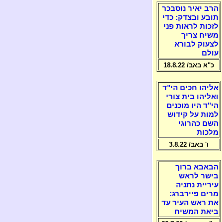
הרב יאיר נוסבכר
תובע ובצדק: כדי
לזכות לראות פני
משיח צריך
לצעוק לבורא
עולם
כ"א באב/ 18.8.22
אליהו חכים הי"ד
ואליהו בית צורי
הי"ד היו מוכנים
למות על קידוש
השם כהרוגי
מלכות
ו' באב/ 3.8.22
הבאבא ברוך
בישר לראש
עיריית נתניה
מרים פיירברג:
את ראש העיר עד
ביאת המשיח