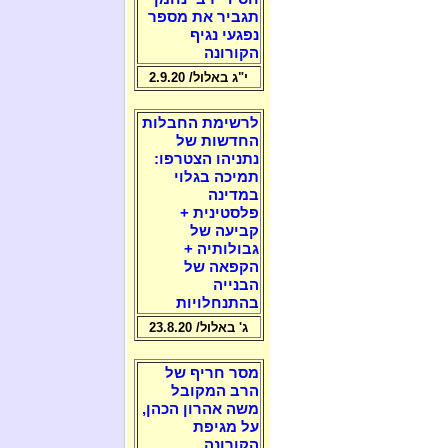
תגביר את מספר
נפגעי נגיף
הקורונה
י"ג באלול/ 2.9.20
לרשימת החבלות
החדשות של
נתניהו הצטרפו:
תמיכה בגלוי
במדינה
פלסטינית +
קביעה של
גבולותיה +
הקפאה של
הבנייה
בהתנחלויות
ג' באלול/ 23.8.20
מסר חריף של
הרב המקובל
משה אהרון הכהן,
על מגיפת
הקורונה