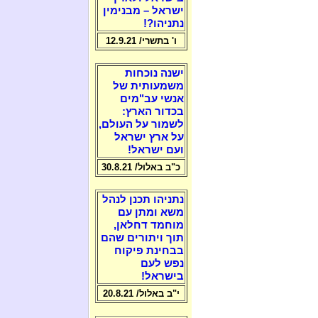
ישראל – מבנימין
נתניהו?!
ו' בתשרי/ 12.9.21
ישנה נוכחות
משמעותית של
אנשי עב"מים
בכדור הארץ:
לשמור על העולם,
על ארץ ישראל
ועם ישראל!
כ"ב באלול/ 30.8.21
נתניהו תכנן לנהל
משא ומתן עם
מוחמד דחלאן,
תוך ויתורים שהם
בבחינת פיקוח
נפש לעם
בישראל!
י"ב באלול/ 20.8.21