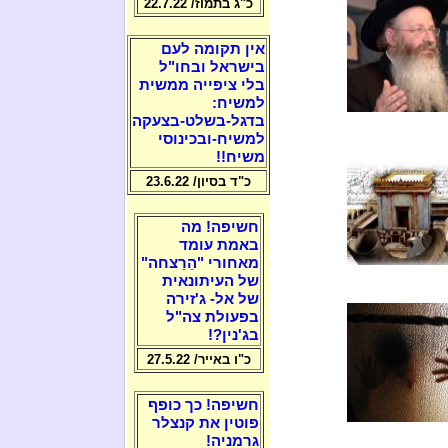
כ"ג בתמוז/ 22.7.22
אין תקומה לעם
בישראל ובחו"ל
בלי ציפייה ממשית
למשיח:
בדגל-בשלט-בצעקה
למשיח-ובכינוסי
משיח!!
כ"ד בסיון/ 23.6.22
חשיפה! מה
באמת עומד
מאחורי "הֵרַצחה"
של העיתונאית
של אל- ג'זירה
בפעולת צה"ל
בג'נין?!
כ"ו באייר/ 27.5.22
חשיפה! כך כופף
פוטין את קנצלר
גרמניה!