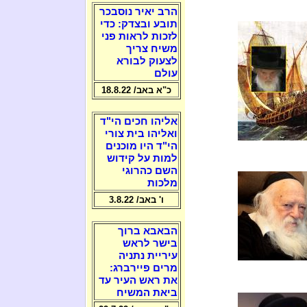
הרב יאיר נוסבכר
תובע ובצדק: כדי
לזכות לראות פני
משיח צריך
לצעוק לבורא
עולם
כ"א באב/ 18.8.22
אליהו חכים הי"ד
ואליהו בית צורי
הי"ד היו מוכנים
למות על קידוש
השם כהרוגי
מלכות
ו' באב/ 3.8.22
הבאבא ברוך
בישר לראש
עיריית נתניה
מרים פיירברג:
את ראש העיר עד
ביאת המשיח