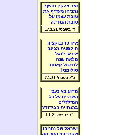
זאב אלקין חושף:
נתניהו מעדיף את
טובת עצמו על
טובת המדינה
ד' בשבט/ 17.1.21
איזו פרובוקציה
תוקפנית מכינה
איראן לרגל
מלאת שנה
לחיסול קאסם
סולימני!
כ"ג בטבת/ 7.1.21
מדוע בא כעס
השמיים על כל
המזלזלים
בהנחיית הבידוד?
י"ז בטבת/ 1.1.21
ישראל של נתניהו
שקרניהו: הסכימה