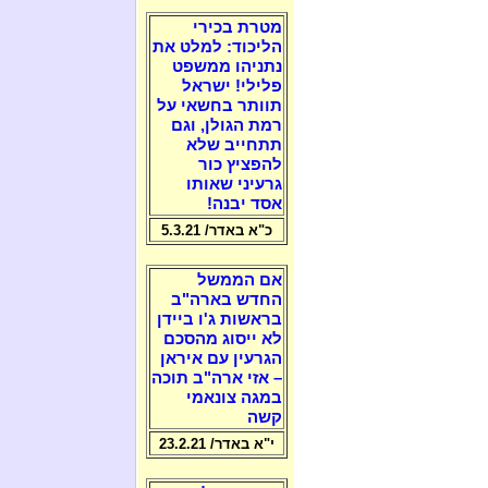
מטרת בכירי
הליכוד: למלט את
נתניהו ממשפט
פלילי! ישראל
תוותר בחשאי על
רמת הגולן, וגם
תתחייב שלא
להפציץ כור
גרעיני שאותו
אסד יבנה!
כ"א באדר/ 5.3.21
אם הממשל
החדש בארה"ב
בראשות ג'ו ביידן
לא ייסוג מהסכם
הגרעין עם איראן
– אזי ארה"ב תוכה
במגה צונאמי
קשה
י"א באדר/ 23.2.21