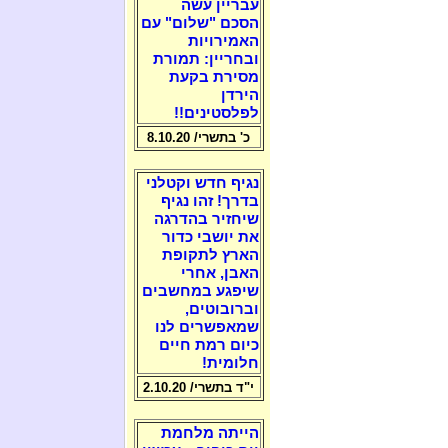
עבריין עשה
הסכם "שלום" עם
האמירויות
ובחריין: תמורת
מסירת בקעת
הירדן
לפלסטינים!!
כ' בתשרי/ 8.10.20
נגיף חדש וקטלני
בדרך! זהו נגיף
שיחזיר בהדרגה
את יושבי כדור
הארץ לתקופת
האבן, אחרי
שיפגע במחשבים
וברובוטים,
שמאפשרים לנו
כיום רמת חיים
חלומית!
י"ד בתשרי/ 2.10.20
הייתה מלחמת