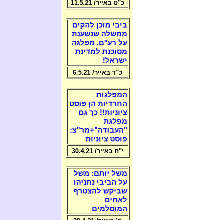
כ"ט באייר/ 11.5.21
ביבי מוכן להקים
ממשלה שנשענת
על רע"ם, מפלגה
מסוכנת למדינת
ישראל!
כ"ד באייר/ 6.5.21
המפלגות
החרדיות הן פוסט
ציוניות!! כך גם
מפלגת
"העבודה"+מר"צ:
פוסט ציוניות
י"ח באייר/ 30.4.21
משל יותם: משל
על הביבי נתניהו
שביקש להצטרף
לאחים
המוסלמים