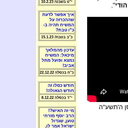
י"ט בשבט/ 10.2.23
ודי
".
איך אפשר לדעת
שההכרזה על
המשיח תהיה ב-
כ"ו טבת?
כ"ב בטבת/ 15.1.23
עדכון מהמלאך
מיכאל: המשיח
נמצא ופועל מתל
אביב!
כ"ח בכסלו/ 22.12.22
חודש כסלו זה
חודש הגאולה!
י"ד בכסלו/ 8.12.22
ן ה'תשע"ה
מי זה האיש?!
הרב יוסף מזרחי
טוען, שגדול
ישראל אמר לו,