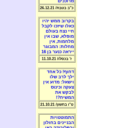
מרוככים
כ"ב בטבת/ 26.12.21
בקרוב ממש יהיו
כאלו שיזכו לקבל
חיי נצח בעולם
מופלא, שבו אין
מלחמות, אין
מחלות: המבוגר
ייראה כנער בן 16
ז' בכסלו/ 11.10.21
דחוף! כל אחד
ילך לרב שלו
וישאל: מדוע אין
צעקה וכינוס
לבקש את
המשיח?!
ט"ו בחשון/ 21.10.21
התמוטטויות
הבניינים בחולון
ובפלורידה באו