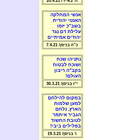
ח' באייר/ 20.4.21
אנשי המחלקה
האנטי יהודית
בשב"כ יזמו
עלילת דם נגד
יהודים אמיתיים
כ"ה בניסן/ 7.4.21
נתניהו שכח
ושוכח לבטוח
בקב"ה ריבון
העולם!
י"ז בניסן/ 30.3.21
במקום להילחם
למען שלמות
הארץ, נלחם
הגביר איתמר
לטובת החשוד
בפלילים ביבי!
ו' בניסן/ 19.3.21