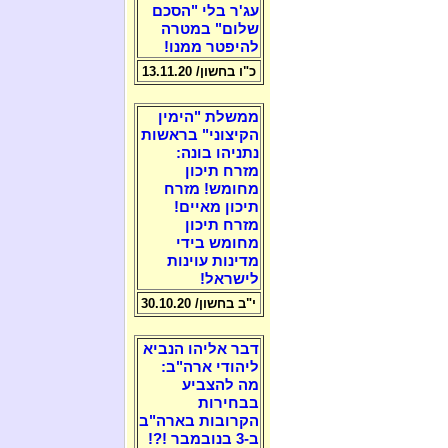
עג'ר בלי "הסכם
שלום" במטרה
להיפטר ממנו!
כ"ו בחשון/ 13.11.20
ממשלת "הימין
הקיצוני" בראשות
נתניהו בונה:
מזרח תיכון
מחומש! מזרח
תיכון מאיים!
מזרח תיכון
מחומש בידי
מדינות עוינות
לישראל!
י"ב בחשון/ 30.10.20
דבר אליהו הנביא
ליהודי ארה"ב:
מה להצביע
בבחירות
הקרובות בארה"ב
ב-3 בנובמבר !?!