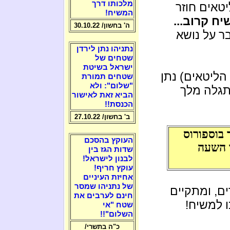
מלכותו דרך
טאים חוזר
המשיח!
ח קרוב...
ה' בחשון/ 30.10.22
ר על נושא
נתניהו נתן לירדן
שטחים של
ישראל בשיטת
הליטאים) נתן
שטחים תמורת
"שלום": ולא
יתגלה מלך
הביא זאת לאישור
הכנסת!!
ב' בחשון/ 27.10.22
 בוספורוס
העוקץ בהסכם
ר השעה
שדות הגז בין
לבנון לישראל!
עוקץ חריף!
אחיזת העיניים
של נתניהו שמסר
ם, ומתקיים
חינם לערבים את
 למשיח!
שטח "אי
השלום"!!
כ"ה בתשרי/