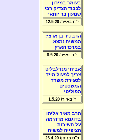
בעומר במירון
לכבוד הצדיק רבי
שמעון בר יוחאי
י"ח באייר/ 12.5.20
הרב ניר בן ארצי:
המשיח נמצא
במרכז הארץ
י"ד באייר/ 8.5.20
אביחי מנדלבליט
צריך לפעול מייד
לסגירת משרד
המשפטים
הפוליטי
ז' באייר/ 1.5.20
הרב מאיר אליהו
בדוגמא מדהימה
על חשיבות
הציפייה למשיח
כ"ט בניסן/ 23.4.20