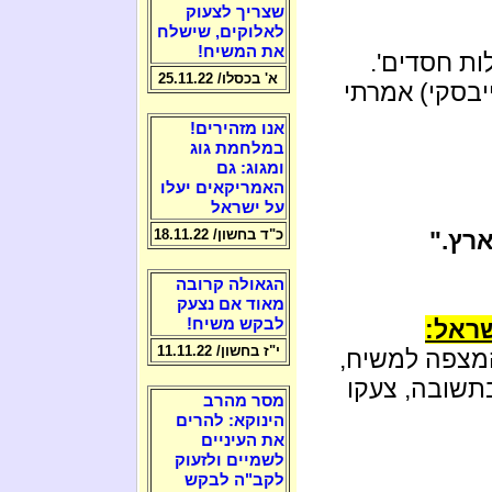
שצריך לצעוק
לאלוקים, שישלח
את המשיח!
ות חסדים'.
א' בכסלו/ 25.11.22
ייבסקי) אמרתי
אנו מזהירים!
במלחמת גוג
ומגוג: גם
האמריקאים יעלו
על ישראל
רץ."
כ"ד בחשון/ 18.11.22
הגאולה קרובה
מאוד אם נצעק
שראל:
לבקש משיח!
י"ז בחשון/ 11.11.22
מצפה למשיח,
תשובה, צעקו
מסר מהרב
הינוקא: להרים
את העיניים
לשמיים ולזעוק
לקב"ה לבקש