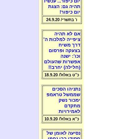
יום כיפור... עכשיו
תהיה גם: הצגת
יום כיפור!
ו' בתשרי/ 24.9.20
אם לא תהיה
ציפייה למלכות ה'
דרך משיח
בצעקה ופרסום
וכו': ישנה
אפשרות שהעולם
(חלילה) יחרב!!
כ"ט באלול/ 18.9.20
נתניהו הסכים
שממשל טראמפ
ימכור נשק
מתקדם
לאמירויות
כ"א באלול/ 10.9.20
נסיעה לאומן של
חסידי רבי נחמן