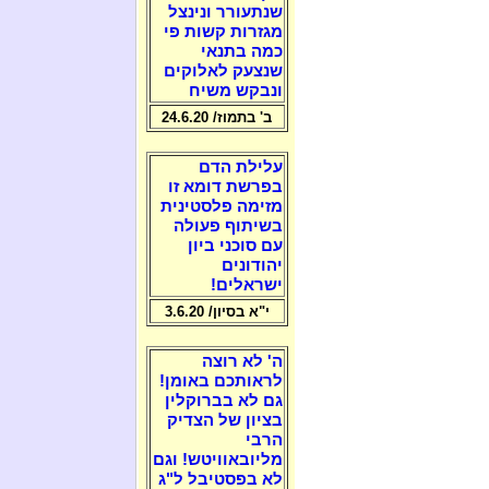
שנתעורר ונינצל
מגזרות קשות פי
כמה בתנאי
שנצעק לאלוקים
ונבקש משיח
ב' בתמוז/ 24.6.20
עלילת הדם
בפרשת דומא זו
מזימה פלסטינית
בשיתוף פעולה
עם סוכני ביון
יהודונים
ישראלים!
י"א בסיון/ 3.6.20
ה' לא רוצה
לראותכם באומן!
גם לא בברוקלין
בציון של הצדיק
הרבי
מליובאוויטש! וגם
לא בפסטיבל ל"ג