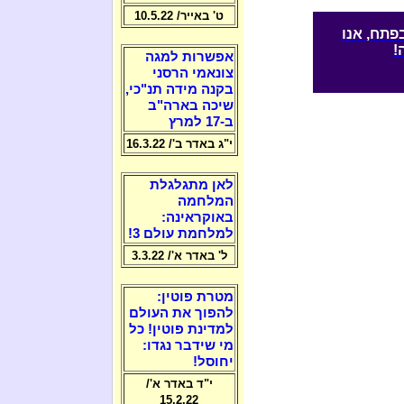
ט' באייר/ 10.5.22
פתח, אנו
!
אפשרות למגה
צונאמי הרסני
בקנה מידה תנ"כי,
שיכה בארה"ב
ב-17 למרץ
י"ג באדר ב'/ 16.3.22
לאן מתגלגלת
המלחמה
באוקראינה:
למלחמת עולם 3!
ל' באדר א'/ 3.3.22
מטרת פוטין:
להפוך את העולם
למדינת פוטין! כל
מי שידבר נגדו:
יחוסל!
י"ד באדר א'/
15.2.22