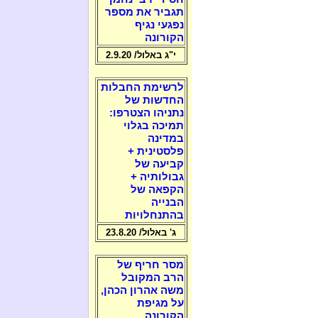
תגביר את מספר
נפגעי נגיף
הקורונה
י"ג באלול/ 2.9.20
לרשימת החבלות
החדשות של
נתניהו הצטרפו:
תמיכה בגלוי
במדינה
פלסטינית +
קביעה של
גבולותיה +
הקפאה של
הבנייה
בהתנחלויות
ג' באלול/ 23.8.20
מסר חריף של
הרב המקובל
משה אהרון הכהן,
על מגיפת
הקורונה