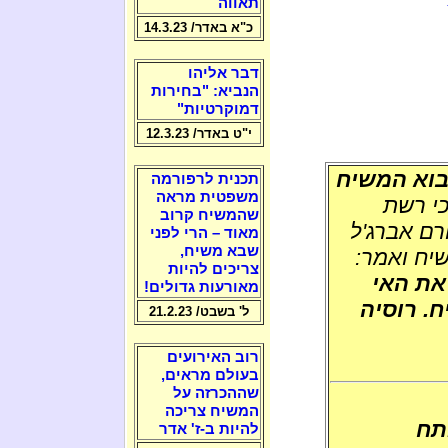
תאווה
כ"א באדר/ 14.3.23
דבר אליהו
הנביא: "בחירות
דמוקרטיות"
י"ט באדר/ 12.3.23
לבוא המשיח
תכנית לרפורמה
משפטית מראה
י רשת
שהמשיח קרוב
רם אברג'ל
מאוד – הרי לפני
שבא משיח,
יח ואמר:
צריכים להיות
את האי
מאורעות גדולים!
ח. רוסיה
ל' בשבט/ 21.2.23
רוב האירועים
בעולם מראים,
שההכרזה על
המשיח צריכה
תח
להיות ב-ז' אדר