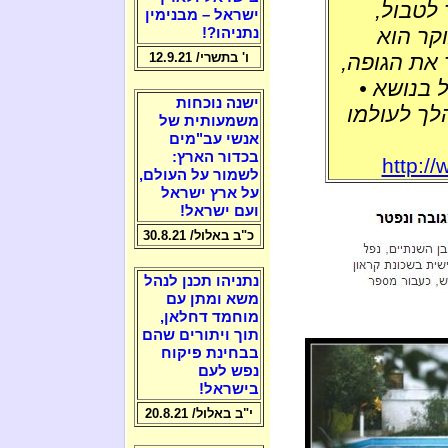
לטבול,
ישראל – מבנימין
קר הוא
נתניהו?!
ו' בתשרי/ 12.9.21
את הגופה,
 בנושא •
ישנה נוכחות
לך לעולמו
משמעותית של
אנשי עב"מים
בכדור הארץ:
http://
לשמור על העולם,
על ארץ ישראל
ועם ישראל!
כ"ב באלול/ 30.8.21
נתניהו תכנן לנהל
משא ומתן עם
מוחמד דחלאן,
תוך ויתורים שהם
בבחינת פיקוח
נפש לעם
בישראל!
י"ב באלול/ 20.8.21