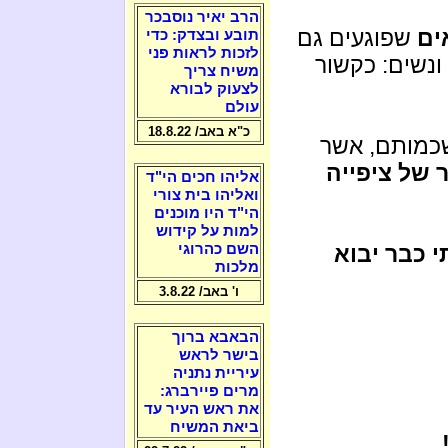
הרב יאיר נוסבכר
ים
שפוגעים גם
תובע ובצדק: כדי
לזכות לראות פני
ונשים: כקשור
משיח צריך
לצעוק לבורא
עולם
כ"א באב/ 18.8.22
שכמותם, אשר
 של ציפייה
אליהו חכים הי"ד
ואליהו בית צורי
הי"ד היו מוכנים
למות על קידוש
השם כהרוגי
 כבר יבוא
מלכות
ו' באב/ 3.8.22
הבאבא ברוך
בישר לראש
עיריית נתניה
מרים פיירברג:
את ראש העיר עד
ביאת המשיח
..