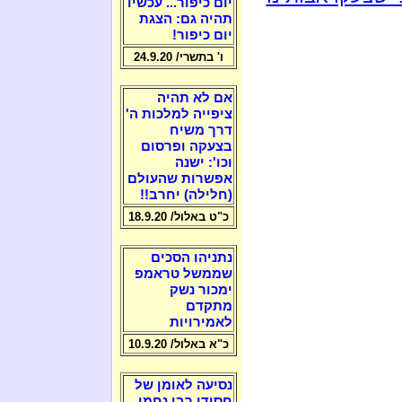
יום כיפור... עכשיו
תהיה גם: הצגת
יום כיפור!
ו' בתשרי/ 24.9.20
אם לא תהיה
ציפייה למלכות ה'
דרך משיח
בצעקה ופרסום
וכו': ישנה
אפשרות שהעולם
(חלילה) יחרב!!
כ"ט באלול/ 18.9.20
נתניהו הסכים
שממשל טראמפ
ימכור נשק
מתקדם
לאמירויות
כ"א באלול/ 10.9.20
נסיעה לאומן של
חסידי רבי נחמן