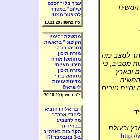
עג'ר בלי "הסכם
 המשיח
שלום" במטרה
להיפטר ממנו!
כ"ו בחשון/ 13.11.20
ממשלת "הימין
הקיצוני" בראשות
נתניהו בונה:
מזרח תיכון
תר למצב כזה
מחומש! מזרח
ת מסביב, כי
תיכון מאיים!
מזרח תיכון
ם ובארץ
מחומש בידי
 המשיח
מדינות עוינות
 וחיים טובים
לישראל!
י"ב בחשון/ 30.10.20
דבר אליהו הנביא
ד
ליהודי ארה"ב:
מה להצביע
בבחירות
רץ ובעולם
הקרובות בארה"ב
http:/
ב-3 בנובמבר !?!