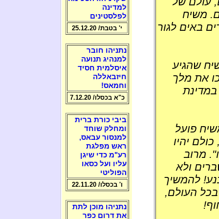
 עולם של
למדינה
ם. משיח
לפלסטינים
ם באים לגור
י' בטבת/ 25.12.20
נתניהו חובר
למנהיג תנועה
יח שהגיע
איסלמית חסיד
כו את מלך
חיזבאללה
וחמאס!
במדינת
כ"א בכסלו/ 7.12.20
ביבי כורת ברית
שיח פועל
ומחלק שוחד
למנסור עבאס,
כולם יהיו
ראש מפלגת
". מרוב
רע"מ כדי שיגן
עליו ועל כסאו
רים ולא
הפוליטי
נע! להמשיך
ו' בכסלו/ 22.11.20
בכל העולם,
ף!
נתניהו מוכן לתת
את דרום כפר