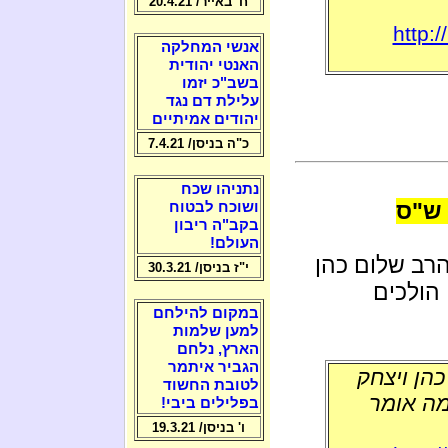
ח' באייר/ 20.4.21
http:
אנשי המחלקה
האנטי יהודית
בשב"כ יזמו
עלילת דם נגד
יהודים אמיתיים
כ"ה בניסן/ 7.4.21
נתניהו שכח
 ש"ס
ושוכח לבטוח
בקב"ה ריבון
העולם!
הרב שלום כהן
י"ז בניסן/ 30.3.21
הולכים
במקום להילחם
למען שלמות
הארץ, נלחם
הגביר איתמר
הן ויצחק
לטובת החשוד
מה אומר
בפלילים ביבי!
ו' בניסן/ 19.3.21