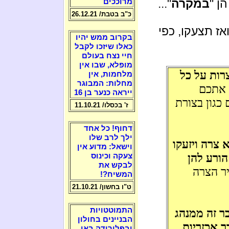
ן "
במקרה
"...
מרוככים
כ"ב בטבת/ 26.12.21
ואז תצעקו, כפי
בקרוב ממש יהיו
כאלו שיזכו לקבל
חיי נצח בעולם
מופלא, שבו אין
רות על כל
מלחמות, אין
מחלות: המבוגר
 אתכם
ייראה כנער בן 16
כגון בצורת
ז' בכסלו/ 11.10.21
דחוף! כל אחד
ילך לרב שלו
 צרה ויזעקו
וישאל: מדוע אין
הורע להן
צעקה וכינוס
לבקש את
יר הצרה
המשיח?!
ט"ו בחשון/ 21.10.21
התמוטטויות
ר זה ממנהג
הבניינים בחולון
ך אכזריות
ובפלורידה באו