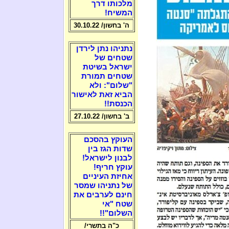
מלכותו דרך
המשיח!
ה' בחשון/ 30.10.22
נתניהו נתן לירדן
שטחים של
ישראל בשיטת
שטחים תמורת
"שלום": ולא
הביא זאת לאישור
הכנסת!!
ב' בחשון/ 27.10.22
העוקץ בהסכם
שדות הגז בין
לבנון לישראל!
עוקץ חריף!
אחיזת העיניים
של נתניהו שמסר
חינם לערבים את
שטח "אי
השלום"!!
כ"ה בתשרי/