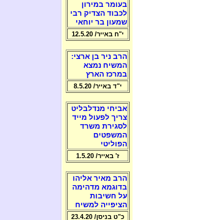
בעומר במירון
לכבוד הצדיק רבי
שמעון בר יוחאי
י"ח באייר/ 12.5.20
הרב ניר בן ארצי:
המשיח נמצא
במרכז הארץ
י"ד באייר/ 8.5.20
אביחי מנדלבליט
צריך לפעול מייד
לסגירת משרד
המשפטים
הפוליטי
ז' באייר/ 1.5.20
הרב מאיר אליהו
בדוגמא מדהימה
על חשיבות
הציפייה למשיח
כ"ט בניסן/ 23.4.20