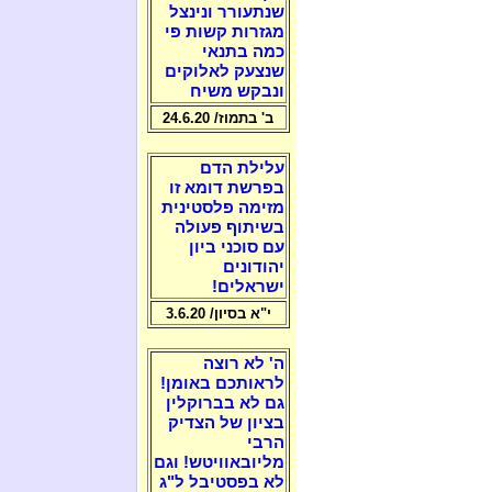
שנתעורר ונינצל
מגזרות קשות פי
כמה בתנאי
שנצעק לאלוקים
ונבקש משיח
ב' בתמוז/ 24.6.20
עלילת הדם
בפרשת דומא זו
מזימה פלסטינית
בשיתוף פעולה
עם סוכני ביון
יהודונים
ישראלים!
י"א בסיון/ 3.6.20
ה' לא רוצה
לראותכם באומן!
גם לא בברוקלין
בציון של הצדיק
הרבי
מליובאוויטש! וגם
לא בפסטיבל ל"ג