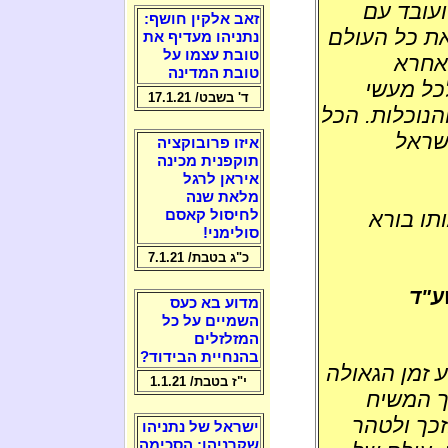
ועובד עם
זאב אלקין חושף:
את כל העולם
נתניהו מעדיף את
טובת עצמו על
אחרא
טובת המדינה
לכל מעשי
ד' בשבט/ 17.1.21
הנוכלות. הכל
שראל
איזו פרובוקציה
תוקפנית מכינה
איראן לרגל
מלאת שנה
לחיסול קאסם
תו בורא
סולימני!
כ"ג בטבת/ 7.1.21
ע"ד
מדוע בא כעס
השמיים על כל
המזלזלים
בהנחיית הבידוד?
 זמן הגאולה
י"ז בטבת/ 1.1.21
 המשיח
זכך ולטהר
ישראל של נתניהו
שקרניהו: הסכימה