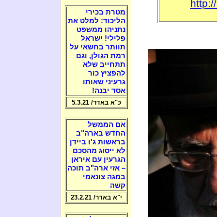
http:
מטרת בכירי
הליכוד: למלט את
נתניהו ממשפט
פלילי! ישראל
תוותר בחשאי על
רמת הגולן, וגם
תתחייב שלא
להפציץ כור
גרעיני שאותו
אסד יבנה!
כ"א באדר/ 5.3.21
אם הממשל
החדש בארה"ב
בראשות ג'ו ביידן
לא ייסוג מהסכם
הגרעין עם איראן
– אזי ארה"ב תוכה
במגה צונאמי
קשה
י"א באדר/ 23.2.21