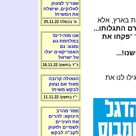
שצריך לצעוק
לאלוקים, שישלח
את המשיח!
ת בארץ, אלא
א' בכסלו/ 25.11.22
ם התגלותו...
"
פקחו את
אנו מזהירים!
במלחמת גוג
ומגוג: גם
ו!...
האמריקאים יעלו
על ישראל
כ"ד בחשון/ 18.11.22
ילו לנו את
הגאולה קרובה
מאוד אם נצעק
לבקש משיח!
י"ז בחשון/ 11.11.22
מסר מהרב
הינוקא: להרים
את העיניים
לשמיים ולזעוק
לקב"ה לבקש