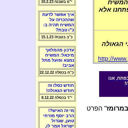
המשיח
י"ט בשבט/ 10.2.23
תחנו אלא
איך אפשר לדעת
שההכרזה על
המשיח תהיה ב-
כ"ו טבת?
כ"ב בטבת/ 15.1.23
י הגאולה
עדכון מהמלאך
מיכאל: המשיח
http://www
נמצא ופועל מתל
אביב!
כ"ח בכסלו/ 22.12.22
פתח, אנו
!
חודש כסלו זה
חודש הגאולה!
י"ד בכסלו/ 8.12.22
מרומז
" הפרט
מי זה האיש?!
הרב יוסף מזרחי
טוען, שגדול
ישראל אמר לו,