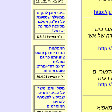
כ"ט באייר/ 11.5.21
http://
ביבי מוכן להקים
ממשלה שנשענת
על רע"ם, מפלגה
מסוכנת למדינת
אברכים
ישראל!
ה של אש' -
כ"ד באייר/ 6.5.21
http:
המפלגות
החרדיות הן פוסט
ציוניות!! כך גם
מפלגת
"העבודה"+מר"צ:
דמורי"ם
פוסט ציוניות
י"ח באייר/ 30.4.21
 רעות
http:
משל יותם: משל
על הביבי נתניהו
שביקש להצטרף
לאחים
המוסלמים
מאפיא -