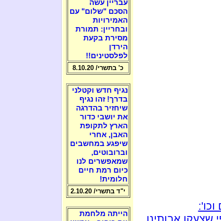
עבריין עשה
הסכם "שלום" עם
האמירויות
ובחריין: תמורת
מסירת בקעת
הירדן
לפלסטינים!!
כ' בתשרי/ 8.10.20
נגיף חדש וקטלני
בדרך! זהו נגיף
שיחזיר בהדרגה
את יושבי כדור
הארץ לתקופת
האבן, אחרי
שיפגע במחשבים
וברובוטים,
שמאפשרים לנו
כיום רמת חיים
חלומית!
י"ד בתשרי/ 2.10.20
כו':
הייתה מלחמת
 שצעקו אבותינו