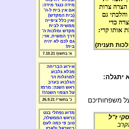
מידה כנגד מידה:
 הצרה צרות
אם אין בית ל-ה'
והלכתי גם
(בית המקדש)
ואין כלל ציפייה
רה כדי
ממשית לבית
 אותו קרי:
מקדש ומלכות ה'
דרך המשיח, אזי:
גם לכם לא יהיה
כות תענית)
בית!
א' בחשון/ 7.10.21
אירוע הבריחה
מכלא גלבוע
 יתגלה:
למרגלות הר
הגלבוע בערב
ראש השנה: מרמז
על הצפוי השנה!!
על משפחותיכם
כ' בתשרי/ 26.9.21
מדוע נפתלי בנט
קי ז"ל
כראש הממשלה,
טוב פי כמה לעם
יד גור בן 23 שהתקרב
בישראל ולארץ