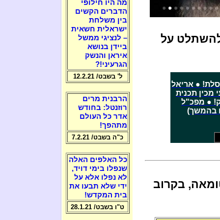
מה היו חילופי
הדברים הקשים
בין משלחת
ישראלית חשאית
 להשתלט על
– לנציגי ממשל
ביידן בנושא
איראן והנשק
הגרעיני!?
ל' בשבט/ 12.2.21
סלת! ● אריאל
י מכין תכנית
הרבנית מרים
ק! ● מפכ"ל
רוזנטל: בחודש
ה (שנרצחו בהמשך)
אדר כל העולם
מתהפך!
כ"ה בשבט/ 7.2.21
כל האלפים האלה
שנפלו בימי דויד,
לא נפלו אלא על
ומאה, בקרוב
ידי שלא תבעו את
בית המקדש!
ט"ו בשבט/ 28.1.21