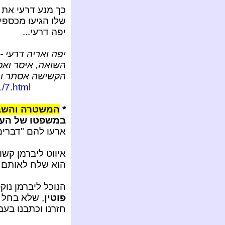
כך מנע דרעי את 
שלו הגיעו מכספ
יפה דרעי...
יפה ואריה דרעי -
השואה, איסר וא
הקשישה אסתר ור
/7.html
*
המשטרה והשב"
במשפטו של העברי
ארעו להם "דברים 
איווט ליברמן קשו
הוא שלח לאותם ע
הנוכל ליברמן נוק
פוטין
, שלא בחל ב
חזרנו וכתבנו בעב