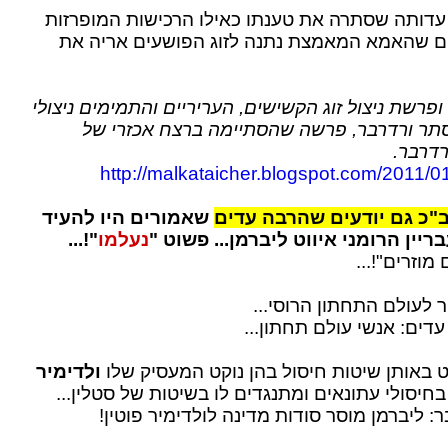
עדותה שסתרה את טענתו כאילו הרכישות המופרזות
ים שהאמא המאמצת נתנה לזוג הפושעים אריה את
 ופרשת ניצול זוג הקשישים, העריריים והתמימים ניצולי
סתר ורדרבר, פרשה שהסתיימה ברצח אכזרי של
דרבר.
http://malkataicher.blogspot.com/2011/01
כ גם יודעים שהרבה עדים
שאמורים היו להעיד
ין הרומני איווט ליברמן... פשוט "
נעלמו
"!...
מוזרים"!...
ר לעולם התחתון הרוסי...
דים: אנשי עולם תחתון...
ט באותן שיטות חיסול בהן נוקט המעסיק שלו
ולדימיר
חיסולי עתונאים ומתנגדים לו בשיטות של סטלין...
ר: ליברמן מוסר סודות מדינה לולדימיר פוטין!