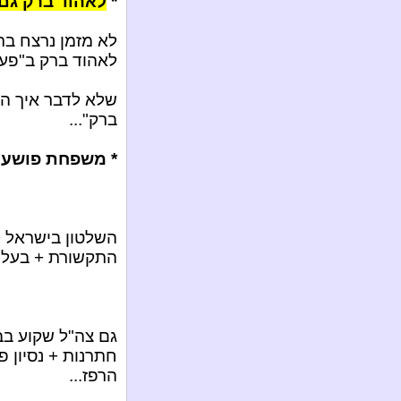
*
לאהוד ברק גם 
לא מזמן נרצח בת
לאהוד ברק ב"פעיל
שלא לדבר איך הו
ברק"...
* משפחת פושעי 
השלטון בישראל 
התקשורת + בעלי 
גם צה"ל שקוע בבו
חתרנות + נסיון 
הרפז...