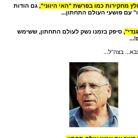
לץ מחקירות כמו בפרשת "האי היווני",
גם הודות
 עם פושעי העולם התחתון...
נדי",
סיפק בזמנו נשק לעולם התחתון, ששימש
...
א... בצה"ל...