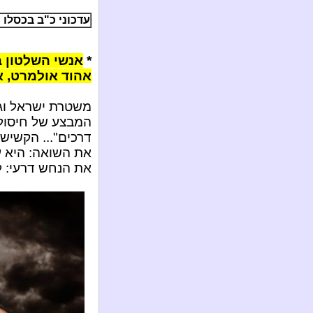
עדכוני כ"ב בכסלו ה'תשע"
*
אנשי השלטון ב
אהוד אולמרט, אר
משטרת ישראל וגם
המבצע של חיסול
דרכים"... הקשישה
את השואה: היא ע
את הנחש דרעי: לא