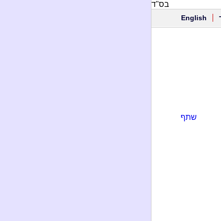
בס"ד
English
שתף