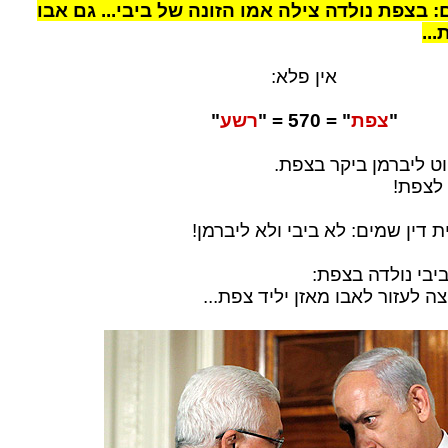
 בצפת נולדה צילה אמו הזונה של ביבי... גם אבו
..
אין פלא:
"
צפת
" = 570 = "
רשע
"
ט ליברמן ביקר בצפת.
לצפת!
 דין שמים: לא ביבי ולא ליברמן!
יבי נולדה בצפת:
ה לעזור לאבו מאזן יליד צפת...