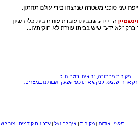
יפת שני סוכני משטרה שנרצחו בידי עולם תחתון.
ינשטיין
הרי ידע שבביתו עובדת עוזרת בית בלי רשיון
 ברק "לא ידע" שיש בביתו עוזרת לא חוקית?!...
מקורות מהתורה, נביאים, רמב"ם וכו':
רק אחרי שנצעק לבקש אותו כפי שצעקו אבותינו במצרים.
ראשי
|
אודות
|
מקורות
|
איך להינצל
|
עדכונים קודמים
|
צור קשר