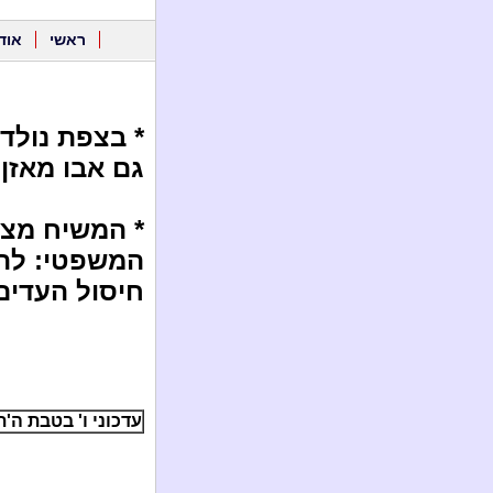
ראשי
אוד
* בצפת נולדה
גם אבו מאזן 
* המשיח מצו
המשפטי: להע
חיסול העדים
עדכוני ו' בטבת ה'תשע"ג / 