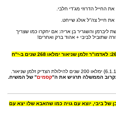
שת ליברמן והשגריר בן אריה: אם יחקרו כמו שצריך
ה שתוביל לביבי + אהוד ברק ואחרים!
" = 268: לאדמו"ר זלמן שניאור ימלאו 268 שנים ב-י"ח
בקרוב הממשלה תרגיש את ה"
קסמים
" של המשיח.
בן של ביבי, יוצא עם גויה כמו שהאבא שלו יצא עם