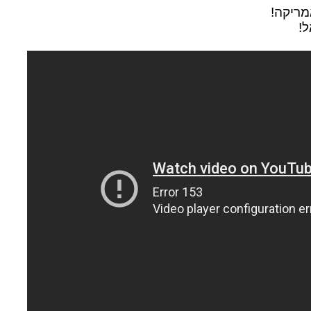
מריקה!
ל!