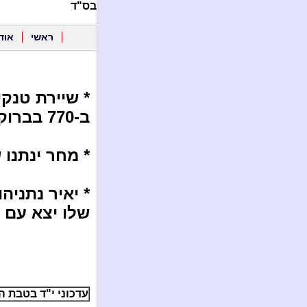
בס"ד
ראשי
אוד
* שיירת טנק
ב-770 בברוקלין.
* מחר ינתנו
* יאיר נתניה
שלו יצא עם ג
עדכוני י"ד בטבת ה'תשע"ג 