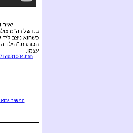
יאיר 
בנו של רה"מ צול
כשהוא ניצב ליד 
עצמו.
ff871db31004.htm
המשיח יבוא 