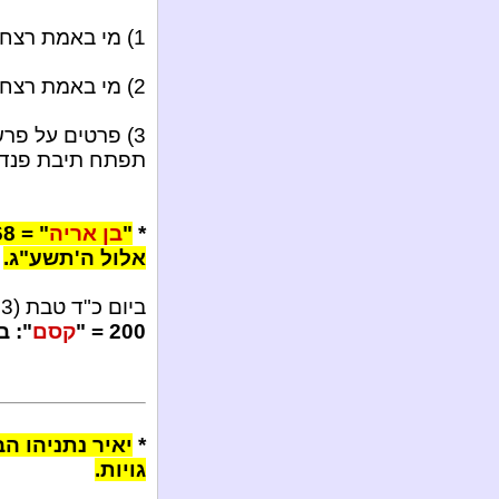
1) מי באמת רצח את החייל הדרוזי מג'די חלבי.
2) מי באמת רצח את חייל צה"ל אולג שייחט.
3) פרטים על פר
תפתח תיבת פנדור
*
"
בן אריה
אלול ה'תשע"ג.
ביום כ"ד טבת (6.1.13) ימלאו 200 שנים להילולת הצדיק זלמן שניאור.
200 = "
קסם
": 
*
יאיר נתניהו ה
גויות.