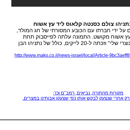
נתניהו צולם כסנטה קלאוס ליד עץ אשוח
ם על ידי חברתו עם הכובע המסורתי של חג המולד,
עץ אשוח מקושט. התמונה עלתה לפייסבוק תחת
הכותרת "הילד הנוצרי שלי" וזכתה ל-20 לייקים, כולל של נתניהו הבן
http://www.mako.co.il/news-israel/local/Article-9bc3ae
מקורות מהתורה, נביאים, רמב"ם וכו':
רק אחרי שנצעק לבקש אותו כפי שצעקו אבותינו במצרים.