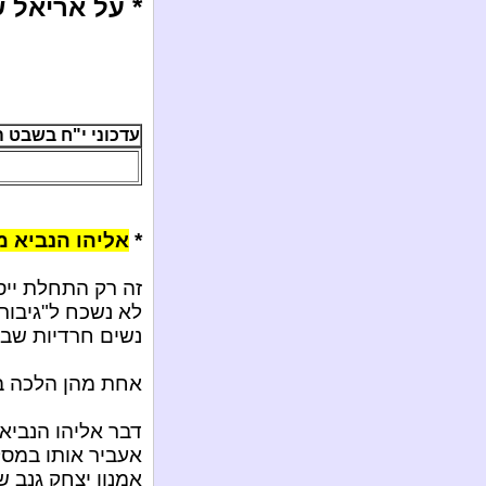
* על אריאל ש
עדכוני י"ח בשבט ה'תשע"ג
*
אליהו הנביא מ
זה רק התחלת ייסו
לא נשכח ל"גיבור
נשים חרדיות שבא
אחת מהן הלכה ב
דבר אליהו הנביא:
אעביר אותו במסלו
אמנון יצחק גנב 