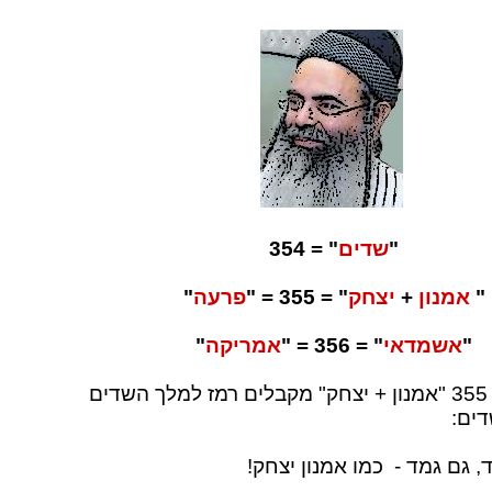
"
שדים
" = 354
"
אמנון
+
יצחק
" = 355 = "
פרעה
"
"
אשמדאי
" = 356 = "
אמריקה
"
מכל כיוון למספר 355 "אמנון + יצחק" מקבלים רמז למלך השדים
ים:
 גם גמד - כמו אמנון יצחק!