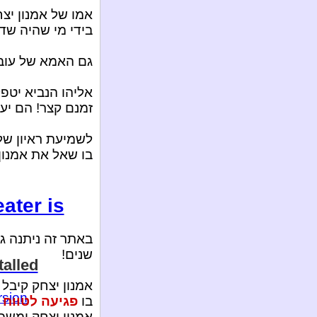
אמו של אמנון יצ
בידי מי שהיה שד!
גם האמא של עובד
אליהו הנביא יטפ
זמנם קצר! הם יעב
לשמיעת ראיון של 
בו שאל את אמנון:
ater is
באתר זה ניתנה ג
שנים!
talled
אמנון יצחק קיבל
rsion
בו
פגיעה לטווח 
אמנון יצחק ומשפ