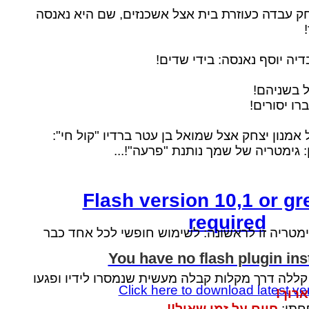
חק עבדה כעוזרת בית אצל אשכנזים, שם היא נאנסה
יה יוסף נאנסה: בידי שדים!
ל בשניהם!
רו יסורים!
אמנון יצחק אצל שמואל בן עטר ברדיו "קול חי":
 גימטריה של שמך נותנת "פרעה"!...
Flash version 10,1 or gre
required
ימטריה זו לראשונה: לשימוש חופשי לכל אחד כבר
You have no flash plugin ins
 קללה דרך מקלות קבלה מעשית שנמסרו לידיו ופגעו
Click here to download latest ve
ארוך!
חתו:
חיים על זמן שאול!!...