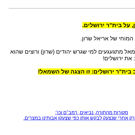
, על בית"ר ירושלים.
מוחי של אריאל שרון.
ל מתגעגעים למי שגרש יהודים (שרון) ורוצים שהוא
 את ירושלים!
בית"ר ירושלים: זו הצגה של השמאל!
מקורות מהתורה, נביאים, רמב"ם וכו':
רק אחרי שנצעק לבקש אותו כפי שצעקו אבותינו במצרים.