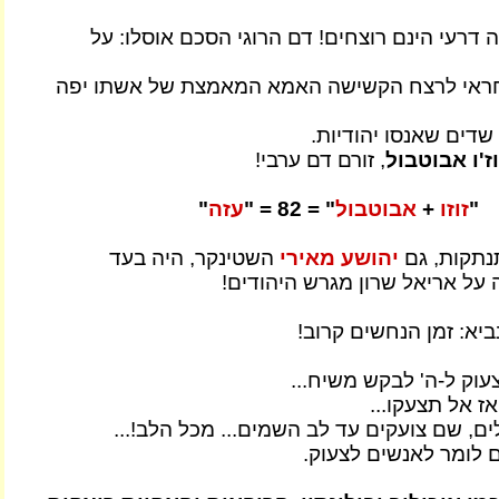
ה דרעי הינם רוצחים! דם הרוגי הסכם אוסלו: על
חראי לרצח הקשישה האמא המאמצת של אשתו יפה
שדים שאנסו יהודיות.
וז'ו אבוטבול
, זורם דם ערבי!
"
זוזו
+
אבוטבול
" = 82 = "
עזה
"
תנתקות, גם
יהושע מאירי
השטינקר, היה בעד
על אריאל שרון מגרש היהודים!
ביא: זמן הנחשים קרוב!
עוק ל-ה' לבקש משיח...
אז אל תצעקו...
ם, שם צועקים עד לב השמים... מכל הלב!...
 לומר לאנשים לצעוק.