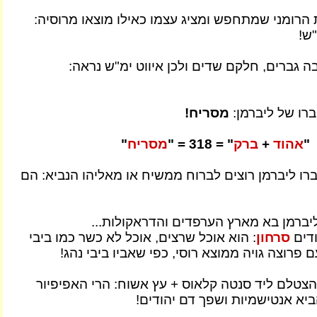
 הרומני שמתחפש ומציג עצמו כאילו מוצאו מרוסיה:
ש!
ה גברים, חלקם שדים ולכן איווט ימ"ש נראה:
ברו של ליברמן:
מסריח!
"
אהוד
+
ברק
" = 318 = "
מסריח
"
רו ליברמן רוצים לברוח ממשיח או מאליהו הנביא: הם
יברמן בא מארץ הערפדים והדראקולות...
ודים
סרחון
: הוא אוכל שרצים, אוכל לא כשר כמו ביבי
ם פרוצה גויה ממוצא רוסי, כפי שאביו ביבי נהג!
 הצטלם ליד סנטה קלאוס + עץ אשוח: הרי האפיפיור
יא אנטישמיות ושפך דם יהודים!