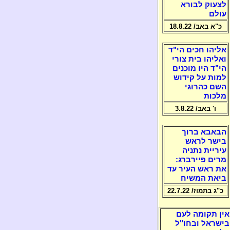
לצעוק לבורא
עולם
כ"א באב/ 18.8.22
אליהו חכים הי"ד
ואליהו בית צורי
הי"ד היו מוכנים
למות על קידוש
השם כהרוגי
מלכות
ו' באב/ 3.8.22
הבאבא ברוך
בישר לראש
עיריית נתניה
מרים פיירברג:
את ראש העיר עד
ביאת המשיח
כ"ג בתמוז/ 22.7.22
אין תקומה לעם
בישראל ובחו"ל