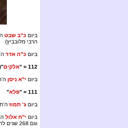
ביום
כ"ב שבט
הרבי מלובביץ)
ביום
כ"ה אדר
ה'ת
112 = "
אלקים
(86) + "
ביום
י"א ניסן
ה'תש
111 = "
פלא
"
ביום
ג' תמוז
ה'תשע"ג ימל
ביום
י"ח אלול
ה'תשע"
וגם 268 שנים להולדת האדמו"ר זלמן שניאור.