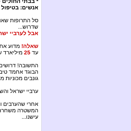
* בבתי החולים כ
אנשים: בטיפול 
שדרוש...
אבל לערביי ישר
שאלה!
מדוע אחר
עד
25
מיליארד שק
התשובה! דרושים
הבוגד אחמד טיבי
גונבים מכוניות מ
ערביי ישראל והשט
אחרי שהערבים וה
המשטרה משחררת א
עישנו...