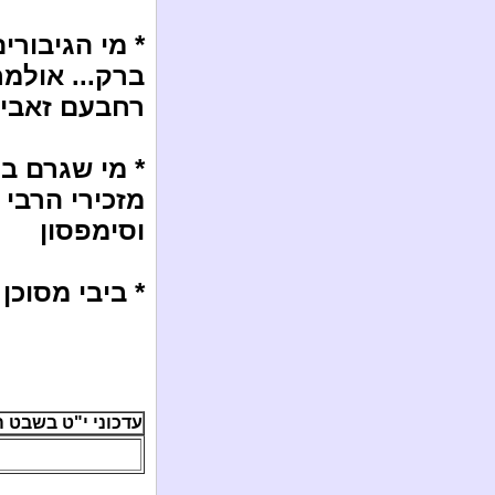
* מי הגיבורי
ברק... אולמרט
רחבעם זאבי..
מזכירי הרבי 
וסימפסון
* ביבי מסוכן
עדכוני י"ט בשבט ה'תשע"ג