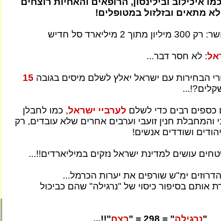
מו איכילוב ובילינסון, הרופאים והאחיות רוצחים
לא מתאים ובזלזול במטופלים!
סל התרופות שאושר: רק 300 מיליון מתוך 2 מיליארד סל חדיש
אל
: לא חסר דבר...
י הבחירות עם ישראל יאלץ לשלם מיסים בגובה
15
לים?!...
 כספים רבים כדי לשלם
לערביי ישראל
, כמו לחבלן
 והמחבלת חנין זועבי וערבים אחרים שלא עובדים, רק
יהודים ושודדים אנשים!
חים עושים למדינת ישראל נזקים במיליארדים!!...
דרוזים ימ"ש שורפים את יערות הכרמל...
ותם בסיפור כיסוי של "נרגילה" שהם כביכול
"
נרגילה
" = 298 = "
רצח
"!!...