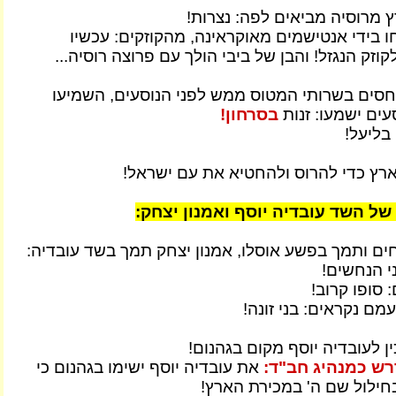
ץ מרוסיה מביאים לפה: נצרות!
ו בידי אנטישמים מאוקראינה, מהקוזקים: עכשיו
זק הנגזל! והבן של ביבי הולך עם פרוצה רוסיה...
 יחסים בשרותי המטוס ממש לפני הנוסעים, השמיעו
עים ישמעו: זנות
בסרחון!
 בליעל!
ארץ כדי להרוס ולהחטיא את עם ישראל!
של השד עובדיה יוסף ואמנון יצחק:
ים ותמך בפשע אוסלו, אמנון יצחק תמך בשד עובדיה:
י הנחשים!
סופו קרוב!
מם נקראים: בני זונה!
ן לעובדיה יוסף מקום בגהנום!
רש כמנהיג חב"ד:
את עובדיה יוסף ישימו בגהנום כי
חילול שם ה' במכירת הארץ!