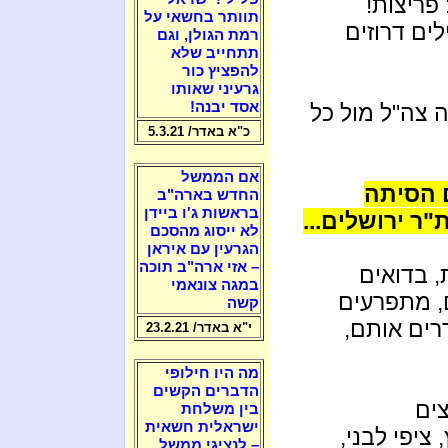
 פריצות!
תוותר בחשאי על
ים דרוזים
רמת הגולן, וגם
תתחייב שלא
להפציץ כור
גרעיני שאותו
אסד יבנה!
 צה"ל מול כל
כ"א באדר/ 5.3.21
אם הממשל
 הסיתה
החדש בארה"ב
בראשות ג'ו ביידן
ר ירושלים...
לא ייסוג מהסכם
הגרעין עם איראן
– אזי ארה"ב תוכה
, בדואים
במגה צונאמי
, מתפרעים
קשה
ים אותם,
י"א באדר/ 23.2.21
מה היו חילופי
הדברים הקשים
צים
בין משלחת
ישראלית חשאית
 ציפי לבני,
– לנציגי ממשל