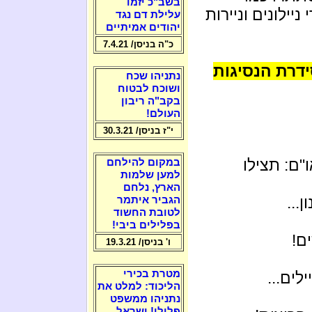
בשב"כ יזמו
ילונים וניירות
עלילת דם נגד
יהודים אמיתיים
כ"ה בניסן/ 7.4.21
דרת הנסיגות
נתניהו שכח
ושוכח לבטוח
בקב"ה ריבון
העולם!
י"ז בניסן/ 30.3.21
"ם: תצילו
במקום להילחם
למען שלמות
הארץ, נלחם
...
הגביר איתמר
לטובת החשוד
בפלילים ביבי!
ם!
ו' בניסן/ 19.3.21
מטרת בכירי
לים...
הליכוד: למלט את
נתניהו ממשפט
פלילי! ישראל