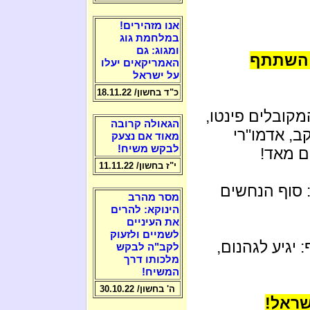
אנו מזהירים!
במלחמת גוג
ומגוג: גם
ו השתתף
האמריקאים יעלו
על ישראל
כ"ד בחשון/ 18.11.22
מקובלים פינטו,
הגאולה קרובה
קב, אדמו"רי
מאוד אם נצעק
לבקש משיח!
ים מאד!
י"ז בחשון/ 11.11.22
: סוף הנחשים
מסר מהרב
הינוקא: להרים
את העיניים
לשמיים ולזעוק
 יגיע לגהנום,
לקב"ה לבקש
מלכותו דרך
המשיח!
ה' בחשון/ 30.10.22
שראל!