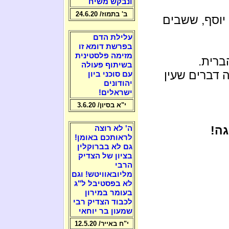
ונבקש משיח
ב' בתמוז/ 24.6.20
 יוסף, ששבים
עלילת הדם
בפרשת דומא זו
מזימה פלסטינית
ברית.
בשיתוף פעולה
יום בצום, ראה דברים שעין
עם סוכני ביון
יהודונים
ישראלים!
י"א בסיון/ 3.6.20
גה!
ה' לא רוצה
לראותכם באומן!
גם לא בברוקלין
בציון של הצדיק
הרבי
מליובאוויטש! וגם
לא בפסטיבל ל"ג
בעומר במירון
לכבוד הצדיק רבי
שמעון בר יוחאי
י"ח באייר/ 12.5.20