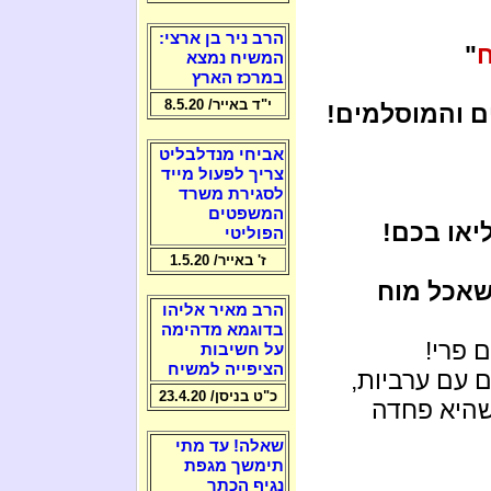
הרב ניר בן ארצי:
"
המשיח נמצא
במרכז הארץ
י"ד באייר/ 8.5.20
ם והמוסלמים!
אביחי מנדלבליט
צריך לפעול מייד
לסגירת משרד
המשפטים
יאו בכם!
הפוליטי
ז' באייר/ 1.5.20
שאכל מוח
הרב מאיר אליהו
בדוגמא מדהימה
 פרי!
על חשיבות
הציפייה למשיח
 עם ערביות,
כ"ט בניסן/ 23.4.20
 שהיא פחדה
שאלה! עד מתי
תימשך מגפת
נגיף הכתר