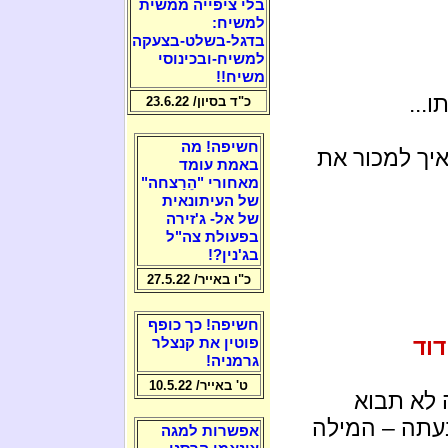
בלי ציפייה ממשית
למשיח:
בדגל-בשלט-בצעקה
למשיח-ובכינוסי
משיח!!
...
כ"ד בסיון/ 23.6.22
חשיפה! מה
ל יאיר לפיד (שגר בבית מס' 11): איך למכור את
באמת עומד
מאחורי "הֵרַצחה"
של העיתונאית
של אל- ג'זירה
בפעולת צה"ל
בג'נין?!
כ"ו באייר/ 27.5.22
חשיפה! כך כופף
דוד
פוטין את קנצלר
גרמניה!
ט' באייר/ 10.5.22
 לא תבוא
עתה – המילה
אפשרות למגה