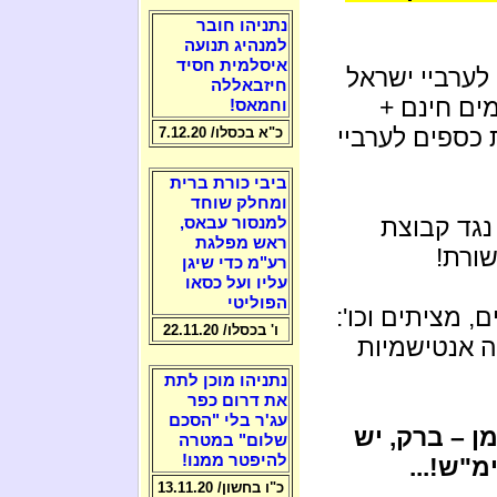
נתניהו חובר
למנהיג תנועה
איסלמית חסיד
 לערביי ישראל
חיזבאללה
ים חינם +
וחמאס!
 כספים לערביי
כ"א בכסלו/ 7.12.20
ביבי כורת ברית
ומחלק שוחד
גד קבוצת
למנסור עבאס,
ראש מפלגת
שורת!
רע"מ כדי שיגן
עליו ועל כסאו
הפוליטי
, מציתים וכו':
ו' בכסלו/ 22.11.20
ה אנטישמיות
נתניהו מוכן לתת
את דרום כפר
עג'ר בלי "הסכם
ן – ברק, יש
שלום" במטרה
להיפטר ממנו!
מ"ש!...
כ"ו בחשון/ 13.11.20