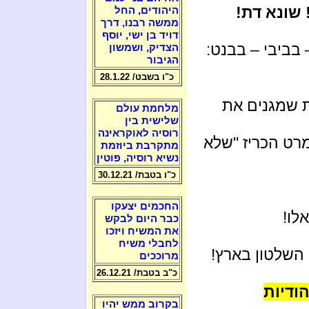
 שונא דת!
היהודים, החל
ממשה רבנו, דרך
דויד בן ישי, יוסף
 בביבי – בבנט:
הצדיק, ושמשון
הגיבור
כ"ו בשבט/ 28.1.22
 שמגנים את
מלחמת עולם
שלישית בין
רוסיה לאוקראינה
רט הכריז "שלא
מתקרבת ביוזמת
נשיא רוסיה, פוטין
כ"ו בטבת/ 30.12.21
החכמים יצעקו
לו!
כבר היום לבקש
את המשיח ויזכו
לחבלי משיח
השלטון בארץ!
מרוככים
כ"ב בטבת/ 26.12.21
ודיות
בקרוב ממש יהיו