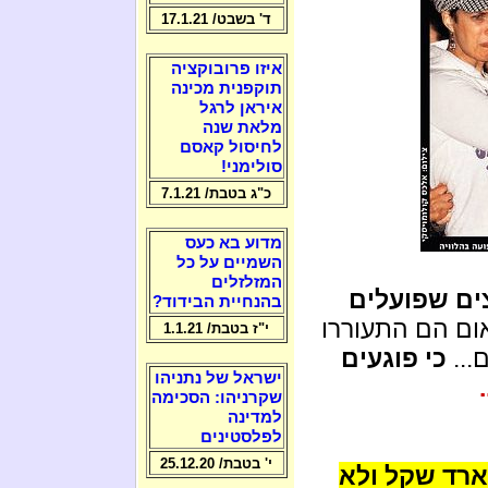
ד' בשבט/ 17.1.21
איזו פרובוקציה
תוקפנית מכינה
איראן לרגל
מלאת שנה
לחיסול קאסם
סולימני!
כ"ג בטבת/ 7.1.21
מדוע בא כעס
השמיים על כל
המזלזלים
ם שפועלים
בהנחיית הבידוד?
ם הם התעוררו
י"ז בטבת/ 1.1.21
...
כי פוגעים
ישראל של נתניהו
שקרניהו: הסכימה
למדינה
לפלסטינים
י' בטבת/ 25.12.20
 של ישראל הוא 60 מיליארד שקל ולא