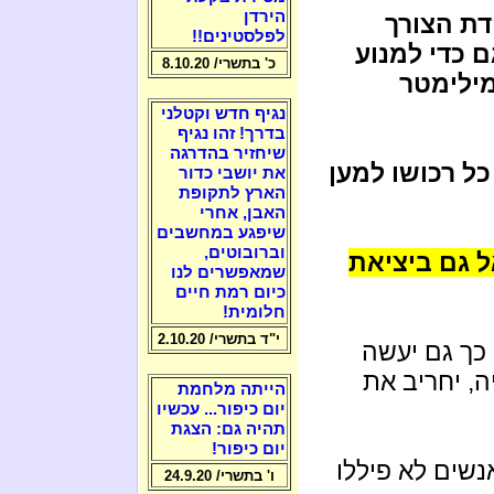
הירדן
דת הצורך
לפלסטינים!!
ם כדי למנוע
כ' בתשרי/ 8.10.20
מילימטר
נגיף חדש וקטלני
בדרך! זהו נגיף
שיחזיר בהדרגה
כל רכושו למען
את יושבי כדור
הארץ לתקופת
האבן, אחרי
שיפגע במחשבים
וברובוטים,
ל גם ביציאת
שמאפשרים לנו
כיום רמת חיים
חלומית!
י"ד בתשרי/ 2.10.20
כך גם יעשה
ה, יחריב את
הייתה מלחמת
יום כיפור... עכשיו
תהיה גם: הצגת
יום כיפור!
נשים לא פיללו
ו' בתשרי/ 24.9.20