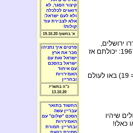
קיצור הסגר, לא
דואגים לכלכלה
ולא לעם ישראל:
אלא לצבירת עוד
קולות!
א' בחשון/ 19.10.20
1 שנים, שוחררו ירושלים,
פרטים איך נתניהו
רמת הגולן וסיני – במלחמת ששת הימים 1967: יכולתם אז
מכר את ארץ
ישראל ואת עם
ישראל בהסכם
עם איחוד
האמירויות
מהקשר בין הנחש הקדמון עם חוה ("חוה" = 19) באו לעולם
ובחריין
כ"ה בתשרי/
13.10.20
החשוד בתואר
עבריין עשה
ים שיהיו
הסכם "שלום" עם
האמירויות
כאלו!
ובחריין: תמורת
מסירת בקעת