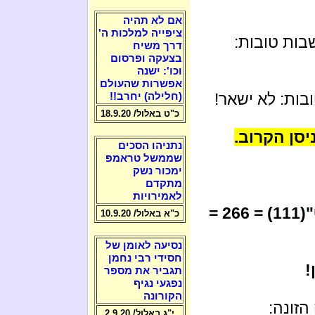
אם לא תהיה
ציפייה למלכות ה'
בות טובות:
דרך משיח
בצעקה ופרסום
וכו': ישנה
אפשרות שהעולם
ות: לא ישאר!
(חלילה) יחרב!!
כ"ט באלול/ 18.9.20
נתניהו הסכים
שממשל טראמפ
ימכור נשק
מתקדם
לאמירויות
"(111) = 266 =
כ"א באלול/ 10.9.20
נסיעה לאומן של
חסידי רבי נחמן
!
תגביר את מספר
נפגעי נגיף
הקורונה
זונה:
י"ג באלול/ 2.9.20