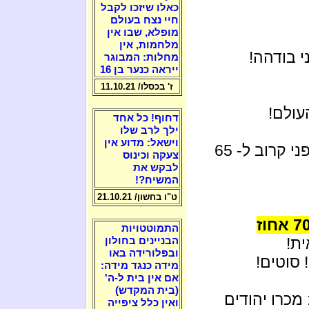
כאלו שיזכו לקבל
חיי נצח בעולם
מופלא, שבו אין
מלחמות, אין
 בודהה!
מחלות: המבוגר
ייראה כנער בן 16
ז' בכסלו/ 11.10.21
עולם!
דחוף! כל אחד
ילך לרב שלו
וישאל: מדוע אין
הרי ה' ידע שתקום המדינה שקמה בארץ לפני קרוב ל- 65
צעקה וכינוס
לבקש את
המשיח?!
ט"ו בחשון/ 21.10.21
בשנת 1948 שלחו בן גוריון והמטכ"ל: 70 אחוז
התמוטטויות
ת!
הבניינים בחולון
ובפלורידה באו
 סוטים!
מידה כנגד מידה:
אם אין בית ל-ה'
(בית המקדש)
: מכרו יהודים
ואין כלל ציפייה