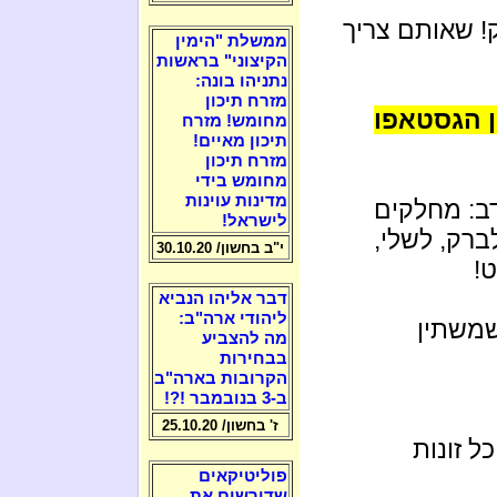
! שאותם צריך
ממשלת "הימין
הקיצוני" בראשות
נתניהו בונה:
מזרח תיכון
ן הגסטאפו
מחומש! מזרח
תיכון מאיים!
מזרח תיכון
מחומש בידי
מדינות עוינות
דב: מחלקים
לישראל!
ברק, לשלי,
י"ב בחשון/ 30.10.20
!
דבר אליהו הנביא
ליהודי ארה"ב:
שמשתין
מה להצביע
בבחירות
הקרובות בארה"ב
ב-3 בנובמבר !?!
ז' בחשון/ 25.10.20
ל זונות
פוליטיקאים
שדורשים את