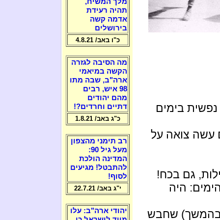
מלך המשיח,
תהיה רעידת
אדמה קשה
בירושלים
כ"ו באב/ 4.8.21
מה הסיבה לגזרה
הקשה במיאמי
ארה"ב, שבה מתו
98 איש, רבים
מהם יהודים
נפשית בימים
דתיים וחרדים?!
כ"ג באב/ 1.8.21
 עשה צואה על
רב תימני מהצפון
מעל גיל 90:
המדינה הולכת
להתבטל! מגיעים
לות, גם בכח!
לסוף!
מים: היה
י"ג באב/ 22.7.21
יהודי ארה"ב: עלו
" בהמשך) שחבש
מייד לישראל כי