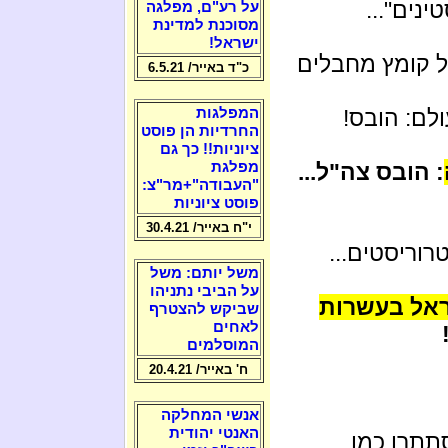
נים"...
על רע"ם, מפלגה
מסוכנת למדינת
ישראל!
ו מול קומץ מחבלים
כ"ד באייר/ 6.5.21
המפלגות
לם: הובס!
החרדיות הן פוסט
ציוניות!! כך גם
מפלגת
: הובס צה"ל...
"העבודה"+מר"צ:
פוסט ציוניות
י"ח באייר/ 30.4.21
רוריסטים...
משל יותם: משל
על הביבי נתניהו
 ישראל בעשרות
שביקש להצטרף
לאחים
המוסלמים
ח' באייר/ 20.4.21
אנשי המחלקה
האנטי יהודית
תתרו כמו