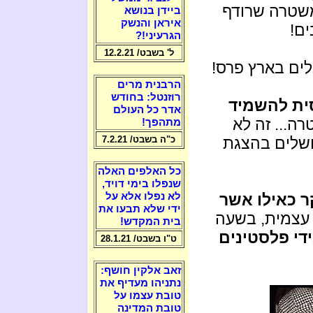
משטרה שרודף
ביידן בנושא
איראן והנשק
ים!
הגרעיני!?
ל' בשבט/ 12.2.21
לים בארץ פרס!
הרבנית מרים
רוזנטל: בחודש
ית להשמיד
אדר כל העולם
ה... זה לא
מתהפך!
כ"ה בשבט/ 7.2.21
ושלים בהצגת
כל האלפים האלה
שנפלו בימי דויד,
לא נפלו אלא על
 כאילו אשר
ידי שלא תבעו את
צמית, בשעה
בית המקדש!
די פלסטינים
ט"ו בשבט/ 28.1.21
זאב אלקין חושף:
נתניהו מעדיף את
טובת עצמו על
טובת המדינה