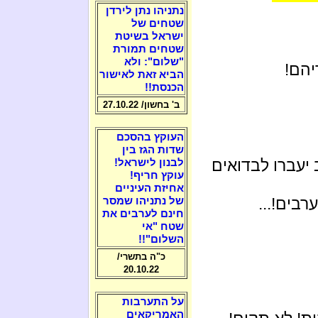
נתניהו נתן לירדן
שטחים של
ישראל בשיטת
שטחים תמורת
"שלום": ולא
יהם!
הביא זאת לאישור
הכנסת!!
ב' בחשון/ 27.10.22
העוקץ בהסכם
שדות הגז בין
 יעברו לבדואים
לבנון לישראל!
עוקץ חריף!
אחיזת העיניים
רבים!...
של נתניהו שמסר
חינם לערבים את
שטח "אי
השלום"!!
כ"ה בתשרי/
20.10.22
על התערבות
האמריקאים