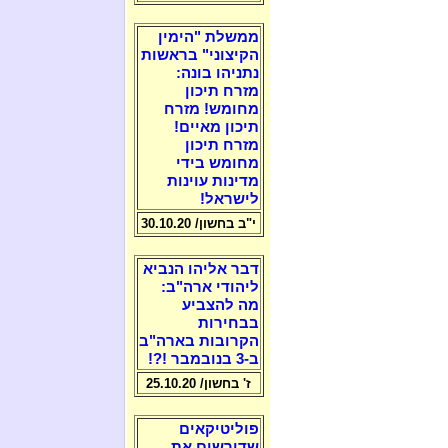
ממשלת "הימין
הקיצוני" בראשות
נתניהו בונה:
מזרח תיכון
מחומש! מזרח
תיכון מאיים!
מזרח תיכון
מחומש בידי
מדינות עוינות
לישראל!
י"ב בחשון/ 30.10.20
דבר אליהו הנביא
ליהודי ארה"ב:
מה להצביע
בבחירות
הקרובות בארה"ב
ב-3 בנובמבר !?!
ז' בחשון/ 25.10.20
פוליטיקאים
שדורשים את