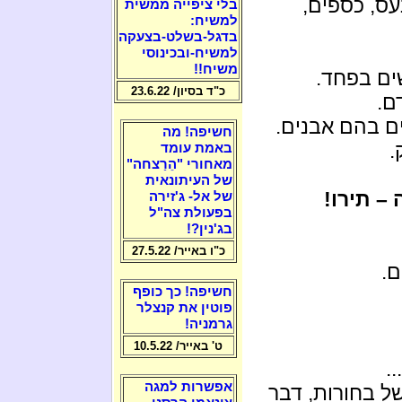
עס, כספים,
בלי ציפייה ממשית
למשיח:
בדגל-בשלט-בצעקה
למשיח-ובכינוסי
משיח!!
ים בפחד.
כ"ד בסיון/ 23.6.22
ם.
ם בהם אבנים.
חשיפה! מה
.
באמת עומד
מאחורי "הֵרַצחה"
של העיתונאית
– תירו!
של אל- ג'זירה
בפעולת צה"ל
בג'נין?!
כ"ו באייר/ 27.5.22
ם.
חשיפה! כך כופף
פוטין את קנצלר
גרמניה!
ט' באייר/ 10.5.22
".
אפשרות למגה
ל בחורות, דבר