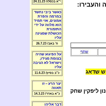
י"א בכסלו/ 24.11.23
 והעבירו:
כאשר ביבי נחשד
במרמה והפרת
אמונים, אזי תמיד
הוא מלווה על ידי
התזמורת
הכושלת שמגינה
עליו
ח' באב/ 26.7.23
שתף
על הפיגוע שהיה
בצומת מגידו,
וישראל לא הגיבה
עליו
יש שדאג
כ"ב בסיון/ 11.6.23
יצר הרע – זו
תאווה
ן ליפקין שחק
כ"א באדר/ 14.3.23
דבר אליהו