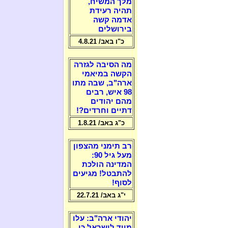
מלך המשיח,
תהיה רעידת
אדמה קשה
בירושלים
כ"ו באב/ 4.8.21
מה הסיבה לגזרה
הקשה במיאמי
ארה"ב, שבה מתו
98 איש, רבים
מהם יהודים
דתיים וחרדים?!
כ"ג באב/ 1.8.21
רב תימני מהצפון
מעל גיל 90:
המדינה הולכת
להתבטל! מגיעים
לסוף!
י"ג באב/ 22.7.21
יהודי ארה"ב: עלו
מייד לישראל כי