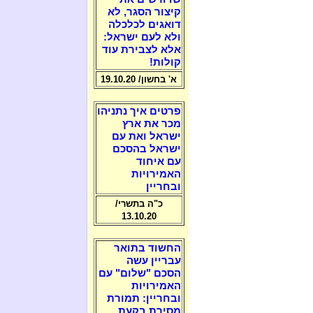
קיצור הסגר, לא
דואגים לכלכלה
ולא לעם ישראל:
אלא לצבירת עוד
קולות!
א' בחשון/ 19.10.20
פרטים איך נתניהו
מכר את ארץ
ישראל ואת עם
ישראל בהסכם
עם איחוד
האמירויות
ובחריין
כ"ה בתשרי/
13.10.20
החשוד בתואר
עבריין עשה
הסכם "שלום" עם
האמירויות
ובחריין: תמורת
מסירת בקעת