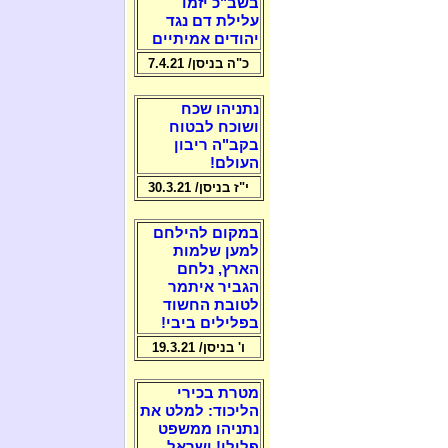
בשב"כ יזמו
עלילת דם נגד
יהודים אמיתיים
כ"ה בניסן/ 7.4.21
נתניהו שכח
ושוכח לבטוח
בקב"ה ריבון
העולם!
י"ז בניסן/ 30.3.21
במקום להילחם
למען שלמות
הארץ, נלחם
הגביר איתמר
לטובת החשוד
בפלילים ביבי!
ו' בניסן/ 19.3.21
מטרת בכירי
הליכוד: למלט את
נתניהו ממשפט
פלילי! ישראל