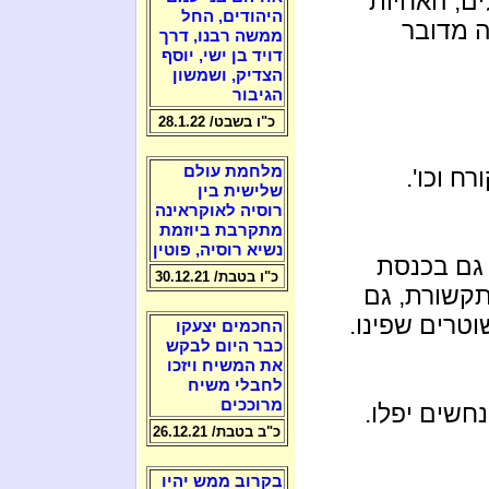
לים, האחיות
היהודים, החל
ה מדובר
ממשה רבנו, דרך
דויד בן ישי, יוסף
הצדיק, ושמשון
הגיבור
כ"ו בשבט/ 28.1.22
מלחמת עולם
ח וכו'.
שלישית בין
רוסיה לאוקראינה
מתקרבת ביוזמת
נשיא רוסיה, פוטין
כנסת, גם בכנסת
כ"ו בטבת/ 30.12.21
תקשורת, גם
וטרים שפינו.
החכמים יצעקו
כבר היום לבקש
את המשיח ויזכו
לחבלי משיח
מרוככים
חשים יפלו.
כ"ב בטבת/ 26.12.21
בקרוב ממש יהיו