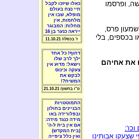
ה, ופרסמו
כאלו שיזכו לקבל
חיי נצח בעולם
מופלא, שבו אין
מלחמות, אין
מחלות: המבוגר
שמעון פרס,
ייראה כנער בן 16
ו בכספים, בלי
ז' בכסלו/ 11.10.21
דחוף! כל אחד
ילך לרב שלו
ו את אחיהם
וישאל: מדוע אין
צעקה וכינוס
לבקש את
המשיח?!
ט"ו בחשון/ 21.10.21
התמוטטויות
הבניינים בחולון
ובפלורידה באו
מידה כנגד מידה:
אם אין בית ל-ה'
כו':
(בית המקדש)
 שצעקו אבותינו
ואין כלל ציפייה