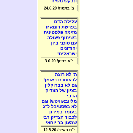
ונבקש משיח
ב' בתמוז/ 24.6.20
עלילת הדם
בפרשת דומא זו
מזימה פלסטינית
בשיתוף פעולה
עם סוכני ביון
יהודונים
ישראלים!
י"א בסיון/ 3.6.20
ה' לא רוצה
לראותכם באומן!
גם לא בברוקלין
בציון של הצדיק
הרבי
מליובאוויטש! וגם
לא בפסטיבל ל"ג
בעומר במירון
לכבוד הצדיק רבי
שמעון בר יוחאי
י"ח באייר/ 12.5.20