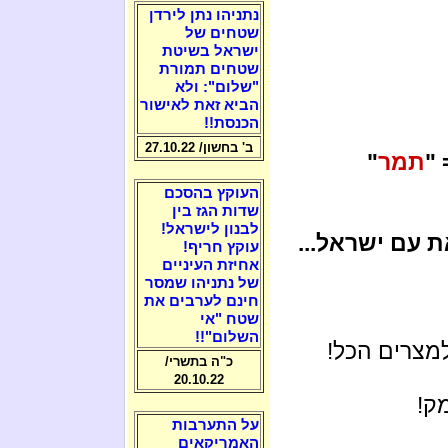
נתניהו נתן לירדן
שטחים של
ישראל בשיטת
שטחים תמורת
"שלום": ולא
הביא זאת לאישור
הכנסת!!
ב' בחשון/ 27.10.22
תמר
"
העוקץ בהסכם
שדות הגז בין
לבנון לישראל!
ת עם ישראל...
עוקץ חריף!
אחיזת העיניים
של נתניהו שמסר
חינם לערבים את
שטח "אי
השלום"!!
מצרים הכל!
כ"ה בתשרי/
20.10.22
ק!
על התערבות
האמריקאים