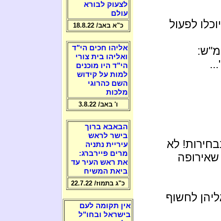
לצעוק לבורא
עולם
וכלו לפעול
כ"א באב/ 18.8.22
אליהו חכים הי"ד
מ"ש:
ואליהו בית צורי
"..
הי"ד היו מוכנים
למות על קידוש
השם כהרוגי
מלכות
ו' באב/ 3.8.22
הבאבא ברוך
בישר לראש
ירות! לא
עיריית נתניה
מרים פיירברג:
שאירופה
את ראש העיר עד
ביאת המשיח
כ"ג בתמוז/ 22.7.22
ליהן לחשוף
אין תקומה לעם
בישראל ובחו"ל