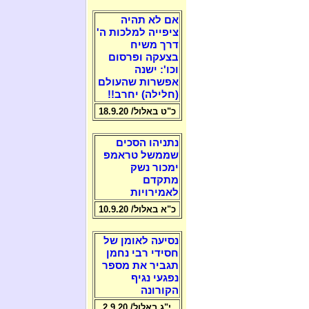
אם לא תהיה
ציפייה למלכות ה'
דרך משיח
בצעקה ופרסום
וכו': ישנה
אפשרות שהעולם
(חלילה) יחרב!!
כ"ט באלול/ 18.9.20
נתניהו הסכים
שממשל טראמפ
ימכור נשק
מתקדם
לאמירויות
כ"א באלול/ 10.9.20
נסיעה לאומן של
חסידי רבי נחמן
תגביר את מספר
נפגעי נגיף
הקורונה
י"ג באלול/ 2.9.20