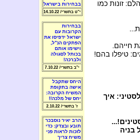
לם: זונות כמו
בבחירות בישראל
י"ט בתשרי/ 14.10.22
בבחירות
...
הקרובות עם
ישראל ידפיסו את
הפתקים הנ"ל,
ת חייהם.
וישימו אותם
ם: טיפלו בהם!
בכותל לסגולה
ולברכה!
י"ב בתשרי/ 7.10.22
היחס שתקבל
אישה בתקופת
המשיח הקרובה:
סטיני: איך
יחס של מלכה!!
ז' בתשרי/ 2.10.22
ינים!...
הרב יאיר נוסבכר
תובע ובצדק: כדי
 בניה
לזכות לראות פני
משיח צריך