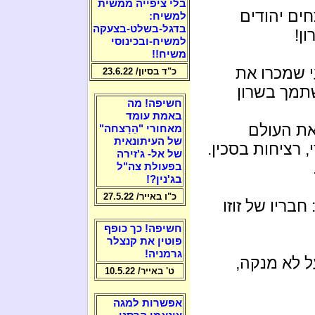
בלי ציפייה ממשית
ים יהודים
למשיח:
בדגל-בשלט-בצעקה
ן!
למשיח-ובכינוסי
משיח!!
י שמכרו את
כ"ד בסיון/ 23.6.22
שתמך בשרון
חשיפה! מה
באמת עומד
את העולם
מאחורי "הֵרַצחה"
של העיתונאית
 רציחות בסכין.
של אל- ג'זירה
בפעולת צה"ל
בג'נין?!
כ"ו באייר/ 27.5.22
בריו של זוזו
חשיפה! כך כופף
פוטין את קנצלר
גרמניה!
ל לא מנקה,
ט' באייר/ 10.5.22
אפשרות למגה