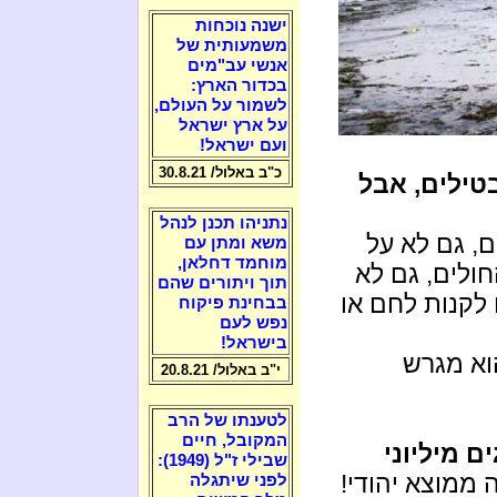
ישנה נוכחות
משמעותית של
אנשי עב"מים
בכדור הארץ:
לשמור על העולם,
על ארץ ישראל
ועם ישראל!
כ"ב באלול/ 30.8.21
בטילים, אבל
נתניהו תכנן לנהל
, גם לא על
משא ומתן עם
מוחמד דחלאן,
ולים, גם לא
תוך ויתורים שהם
לקנות לחם או
בבחינת פיקוח
נפש לעם
בישראל!
א מגרש
י"ב באלול/ 20.8.21
לטענתו של הרב
המקובל, חיים
ם מיליוני
שבילי ז"ל (1949):
 ממוצא יהודי!
לפני שיתגלה