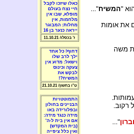
כאלו שיזכו לקבל
וא "
המשיח
"...
חיי נצח בעולם
מופלא, שבו אין
מלחמות, אין
ם את אומות
מחלות: המבוגר
ייראה כנער בן 16
ז' בכסלו/ 11.10.21
דת משה
דחוף! כל אחד
ילך לרב שלו
וישאל: מדוע אין
צעקה וכינוס
לבקש את
המשיח?!
ט"ו בחשון/ 21.10.21
מותות.
התמוטטויות
 רקוב.
הבניינים בחולון
ובפלורידה באו
מידה כנגד מידה:
ברון
"...
אם אין בית ל-ה'
(בית המקדש)
ואין כלל ציפייה