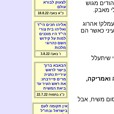
הודים מגוש
לצעוק לבורא
עולם
י מאבק.
כ"א באב/ 18.8.22
עמלק! אהרוג
אליהו חכים הי"ד
יני כאשר הם
ואליהו בית צורי
הי"ד היו מוכנים
למות על קידוש
השם כהרוגי
מלכות
ו' באב/ 3.8.22
י שיתעלל
הבאבא ברוך
בישר לראש
עיריית נתניה
 ואמריקה,
מרים פיירברג:
את ראש העיר עד
ביאת המשיח
כ"ג בתמוז/ 22.7.22
ום משיח, אבל
אין תקומה לעם
בישראל ובחו"ל