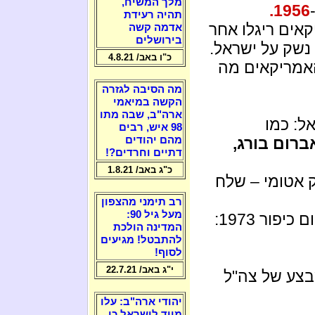
מלך המשיח,
1956.
תהיה רעידת
אים ריגלו אחר
אדמה קשה
בירושלים
נשק על ישראל.
כ"ו באב/ 4.8.21
האמריקאים מה
מה הסיבה לגזרה
הקשה במיאמי
ארה"ב, שבה מתו
ל: כמו
98 איש, רבים
אברום בורג,
מהם יהודים
דתיים וחרדים?!
כ"ג באב/ 1.8.21
 אטומי – שלח
רב תימני מהצפון
מעל גיל 90:
מלאכי שמים עצרו את המצרים במלחמת יום כיפור 1973:
המדינה הולכת
להתבטל! מגיעים
לסוף!
י"ג באב/ 22.7.21
בצע של צה"ל
יהודי ארה"ב: עלו
מייד לישראל כי