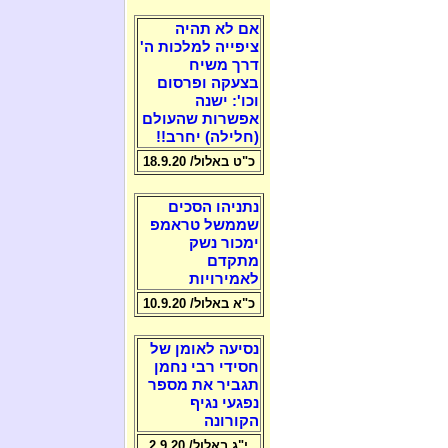
אם לא תהיה
ציפייה למלכות ה'
דרך משיח
בצעקה ופרסום
וכו': ישנה
אפשרות שהעולם
(חלילה) יחרב!!
כ"ט באלול/ 18.9.20
נתניהו הסכים
שממשל טראמפ
ימכור נשק
מתקדם
לאמירויות
כ"א באלול/ 10.9.20
נסיעה לאומן של
חסידי רבי נחמן
תגביר את מספר
נפגעי נגיף
הקורונה
י"ג באלול/ 2.9.20