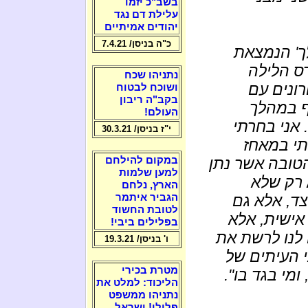
בשב"כ יזמו
עלילת דם נגד
יהודים אמיתיים
כ"ה בניסן/ 7.4.21
לך' הנמצאת
שביתו נהרס הלילה
נתניהו שכח
רונים עם
ושוכח לבטוח
בקב"ה ריבון
ף במהלך
העולם!
 אני בחרתי
י"ז בניסן/ 30.3.21
תי במאחז
טובה אשר נתן
במקום להילחם
למען שלמות
 רק שלא
הארץ, נלחם
צד, אלא גם
הגביר איתמר
לטובת החשוד
אישית, אלא
בפלילים ביבי!
 לנו לרשת את
ו' בניסן/ 19.3.21
י העיתים של
מטרת בכירי
ומי בגד בו".
הליכוד: למלט את
נתניהו ממשפט
פלילי! ישראל