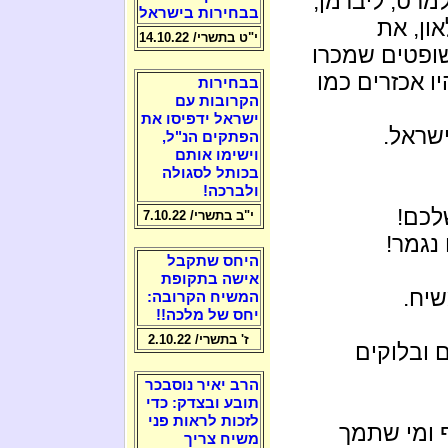
מרט, ליברמן,
בבחירות בישראל
ון, את
י"ט בתשרי/ 14.10.22
ופטים שמכרו
 אכזרים כמו
בבחירות
הקרובות עם
ישראל ידפיסו את
ישראל.
הפתקים הנ"ל,
וישימו אותם
בכותל לסגולה
ולברכה!
לכם!
י"ב בתשרי/ 7.10.22
נגמר!
היחס שתקבל
אישה בתקופת
שיח.
המשיח הקרובה:
יחס של מלכה!!
ז' בתשרי/ 2.10.22
 ובלוקים
הרב יאיר נוסבכר
תובע ובצדק: כדי
לזכות לראות פני
 ומי שתמך
משיח צריך