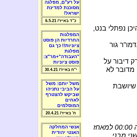
על רע"ם, מפלגה
מסוכנת למדינת
ישראל!
כ"ד באייר/ 6.5.21
כן נפתלי בנט,
המפלגות
החרדיות הן פוסט
מו"ר גור
ציוניות!! כך גם
מפלגת
"העבודה"+מר"צ:
ק דיבור על
פוסט ציוניות
 מדובר לא
י"ח באייר/ 30.4.21
משל יותם: משל
 שיושבת
על הביבי נתניהו
שביקש להצטרף
לאחים
המוסלמים
ח' באייר/ 20.4.21
כוחות מנהל אזרחי ומג"ב הגיעו סמוך לשעה 00:00 למאחז
אנשי המחלקה
האנטי יהודית
ני מבני