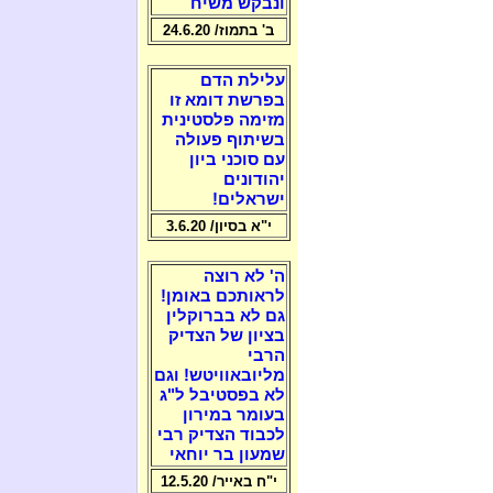
ונבקש משיח
ב' בתמוז/ 24.6.20
עלילת הדם
בפרשת דומא זו
מזימה פלסטינית
בשיתוף פעולה
עם סוכני ביון
יהודונים
ישראלים!
י"א בסיון/ 3.6.20
ה' לא רוצה
לראותכם באומן!
גם לא בברוקלין
בציון של הצדיק
הרבי
מליובאוויטש! וגם
לא בפסטיבל ל"ג
בעומר במירון
לכבוד הצדיק רבי
שמעון בר יוחאי
י"ח באייר/ 12.5.20