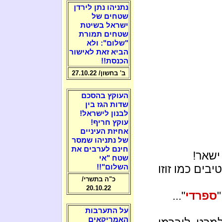
נתניהו נתן לירדן
שטחים של
ישראל בשיטת
שטחים תמורת
"שלום": ולא
הביא זאת לאישור
הכנסת!!
ב' בחשון/ 27.10.22
העוקץ בהסכם
שדות הגז בין
לבנון לישראל!
עוקץ חריף!
אחיזת העיניים
של נתניהו שמסר
חינם לערבים את
ישאר!
שטח "אי
בים כמו זוזו
השלום"!!
כ"ה בתשרי/
20.10.22
ספרדי
"...
על התערבות
האמריקאים