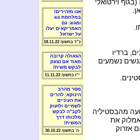
בגוף וירטואלי
ן.
אנו מזהירים!
במלחמת גוג
ומגוג: גם
ו.
האמריקאים יעלו
על ישראל
כ"ד בחשון/ 18.11.22
ם, ברדיו
הגאולה קרובה
האנשים נשמעים
מאוד אם נצעק
לבקש משיח!
י"ז בחשון/ 11.11.22
ינים.
מסר מהרב
הינוקא: להרים
את העיניים
לשמיים ולזעוק
ועה מהבסטיליה
לקב"ה לבקש
מלכותו דרך
אמלוק את
המשיח!
ם אזרוק
ה' בחשון/ 30.10.22