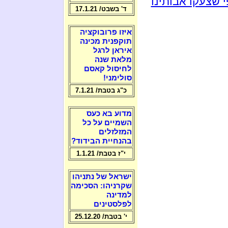
 שצעקו אבותינו
ד' בשבט/ 17.1.21
איזו פרובוקציה
תוקפנית מכינה
איראן לרגל
מלאת שנה
לחיסול קאסם
סולימני!
כ"ג בטבת/ 7.1.21
מדוע בא כעס
השמיים על כל
המזלזלים
בהנחיית הבידוד?
י"ז בטבת/ 1.1.21
ישראל של נתניהו
שקרניהו: הסכימה
למדינה
לפלסטינים
י' בטבת/ 25.12.20