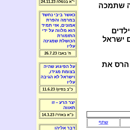
י"א בכסלו/ 24.11.23
צה שתמכה
כאשר ביבי נחשד
במרמה והפרת
אמונים, אזי תמיד
לדים
הוא מלווה על ידי
התזמורת
 ישראל
הכושלת שמגינה
עליו
ח' באב/ 26.7.23
 הרס את
על הפיגוע שהיה
בצומת מגידו,
וישראל לא הגיבה
עליו
כ"ב בסיון/ 11.6.23
יצר הרע – זו
תאווה
כ"א באדר/ 14.3.23
שתף
דבר אליהו