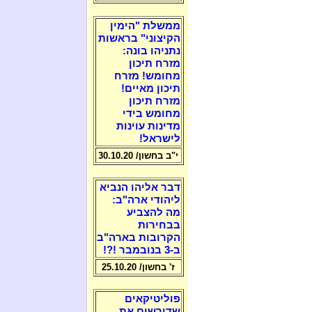
ממשלת "הימין
הקיצוני" בראשות
נתניהו בונה:
מזרח תיכון
מחומש! מזרח
תיכון מאיים!
מזרח תיכון
מחומש בידי
מדינות עוינות
לישראל!
י"ב בחשון/ 30.10.20
דבר אליהו הנביא
ליהודי ארה"ב:
מה להצביע
בבחירות
הקרובות בארה"ב
ב-3 בנובמבר !?!
ז' בחשון/ 25.10.20
פוליטיקאים
שדורשים את