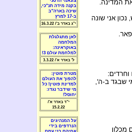
צונאמי הרסני
את המדינה.
בקנה מידה תנ"כי,
שיכה בארה"ב
ב-17 למרץ
נכון אני שונה
י"ג באדר ב'/ 16.3.22
פאר.
לאן מתגלגלת
המלחמה
באוקראינה:
למלחמת עולם 3!
ל' באדר א'/ 3.3.22
וחרדים:
מטרת פוטין:
להפוך את העולם
י שבגד ב-ה',
למדינת פוטין! כל
מי שידבר נגדו:
יחוסל!
י"ד באדר א'/
15.2.22
על המנהיגים
הנרדפים בידי
 מכלון
אחיהם בני עמם