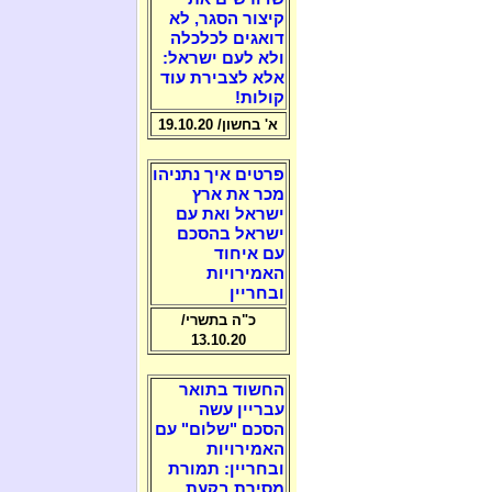
קיצור הסגר, לא
דואגים לכלכלה
ולא לעם ישראל:
אלא לצבירת עוד
קולות!
א' בחשון/ 19.10.20
פרטים איך נתניהו
מכר את ארץ
ישראל ואת עם
ישראל בהסכם
עם איחוד
האמירויות
ובחריין
כ"ה בתשרי/
13.10.20
החשוד בתואר
עבריין עשה
הסכם "שלום" עם
האמירויות
ובחריין: תמורת
מסירת בקעת