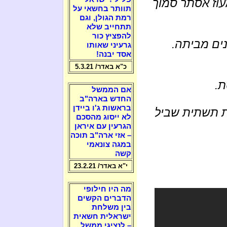
מאחז מעוז אסתר סמוך
תוותר בחשאי על
רמת הגולן, וגם
תתחייב שלא
להפציץ כור
ים מביתה.
גרעיני שאותו
אסד יבנה!
כ"א באדר/ 5.3.21
ת.
אם הממשל
החדש בארה"ב
בראשות ג'ו ביידן
ואת תשתית שביל
לא ייסוג מהסכם
הגרעין עם איראן
– אזי ארה"ב תוכה
במגה צונאמי
קשה
י"א באדר/ 23.2.21
מה היו חילופי
הדברים הקשים
בין משלחת
ישראלית חשאית
– לנציגי ממשל