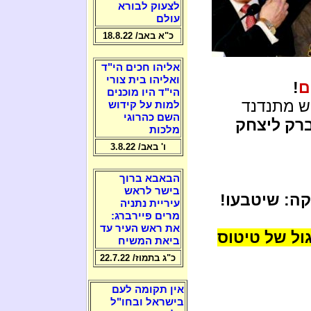
לצעוק לבורא
עולם
כ"א באב/ 18.8.22
אליהו חכים הי"ד
ואליהו בית צורי
ם
!
הי"ד היו מוכנים
ש מתנדנד
למות על קידוש
השם כהרוגי
ברק ליצחק
מלכות
ו' באב/ 3.8.22
הבאבא ברוך
בישר לראש
קה: שיטבעו!
עיריית נתניה
מרים פיירברג:
את ראש העיר עד
ול של טיטוס
ביאת המשיח
כ"ג בתמוז/ 22.7.22
אין תקומה לעם
בישראל ובחו"ל