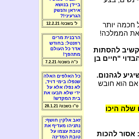
ביידן בנושא
איראן והנשק
הגרעיני!?
 חכמה יותר
ל' בשבט/ 12.2.21
 את הממלכה!
הרבנית מרים
רוזנטל: בחודש
הקשיב להסתות
אדר כל העולם
מתהפך!
וי "חיים בן
כ"ה בשבט/ 7.2.21
יגיע לגהנום.
כל האלפים האלה
שנפלו בימי דויד,
אם הוא חובש
לא נפלו אלא על
ידי שלא תבעו את
בית המקדש!
ט"ו בשבט/ 28.1.21
שלה היכו
זאב אלקין חושף:
נתניהו מעדיף את
טובת עצמו על
 אסור להכות
טובת המדינה