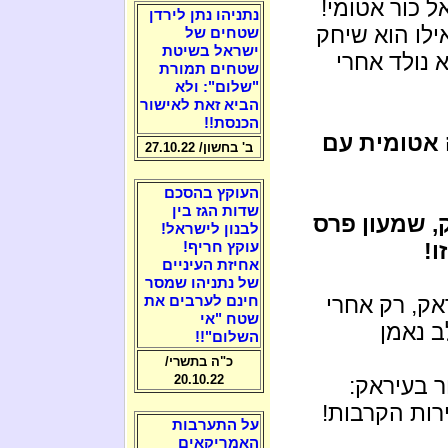
ל כור אטומי!
נתניהו נתן לירדן
אילו הוא שיחק
שטחים של
ישראל בשיטת
 נולד אחרי
שטחים תמורת
"שלום": ולא
הביא זאת לאישור
הכנסת!!
 אטומית עם
ב' בחשון/ 27.10.22
העוקץ בהסכם
שדות הגז בין
 שמעון פרס
לבנון לישראל!
ו!
עוקץ חריף!
אחיזת העיניים
של נתניהו שמסר
ק, רק אחרי
חינם לערבים את
שטח "אי
ב נאמן
השלום"!!
כ"ה בתשרי/
20.10.22
 בעיראק:
רות הקרבות!
על התערבות
האמריקאים