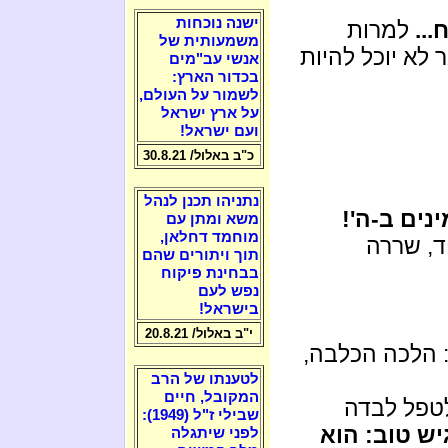
ישנה נוכחות
..
למרות
משמעותית של
לא יוכל להיות
אנשי עב"מים
בכדור הארץ:
לשמור על העולם,
על ארץ ישראל
ועם ישראל!
כ"ב באלול/ 30.8.21
נתניהו תכנן לנהל
ינים ב-ה'!
משא ומתן עם
מוחמד דחלאן,
וד, שררה
תוך ויתורים שהם
בבחינת פיקוח
נפש לעם
בישראל!
י"ב באלול/ 20.8.21
 הלכה הכלבה,
לטענתו של הרב
המקובל, חיים
לטפל לבדה
שבילי ז"ל (1949):
ש טוב: הוא
לפני שיתגלה