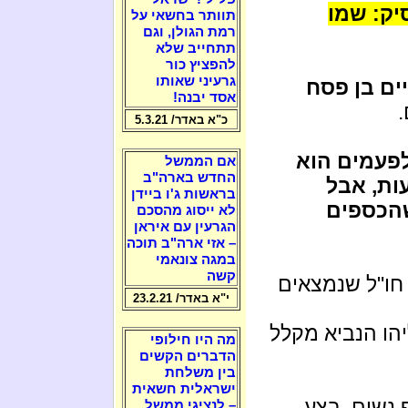
יק: שמו
תוותר בחשאי על
רמת הגולן, וגם
תתחייב שלא
להפציץ כור
גרעיני שאותו
ים בן פסח
אסד יבנה!
כ"א באדר/ 5.3.21
לפעמים הוא
אם הממשל
החדש בארה"ב
ות, אבל
בראשות ג'ו ביידן
שהכספים
לא ייסוג מהסכם
הגרעין עם איראן
– אזי ארה"ב תוכה
במגה צונאמי
קשה
 חו"ל שנמצאים
י"א באדר/ 23.2.21
הו הנביא מקלל
מה היו חילופי
הדברים הקשים
בין משלחת
ישראלית חשאית
נשים, בצע
– לנציגי ממשל