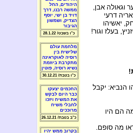
היהודים, החל
ר וגאולה אבן,
ממשה רבנו, דרך
אריה דרעי
דויד בן ישי, יוסף
הצדיק, ושמשון
חק, יאשיהו
הגיבור
ניץ, בעלז וגור!
כ"ו בשבט/ 28.1.22
מלחמת עולם
שלישית בין
רוסיה לאוקראינה
מתקרבת ביוזמת
נשיא רוסיה, פוטין
!
כ"ו בטבת/ 30.12.21
ו הנביא: יקבל
החכמים יצעקו
כבר היום לבקש
את המשיח ויזכו
לחבלי משיח
ה הם היו
מרוככים
כ"ב בטבת/ 26.12.21
או מה סופם.
בקרוב ממש יהיו