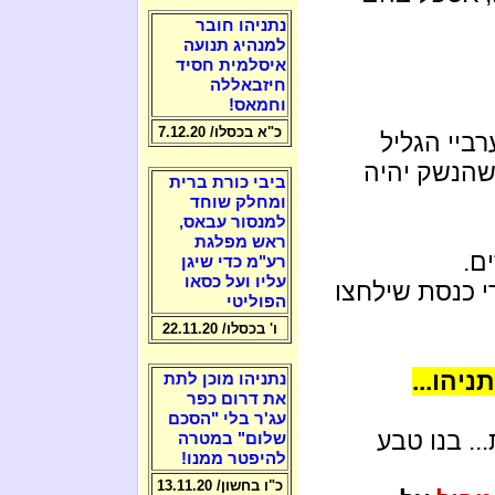
נתניהו חובר
למנהיג תנועה
איסלמית חסיד
חיזבאללה
וחמאס!
כ"א בכסלו/ 7.12.20
ביי הגליל
שהנשק יהיה
ביבי כורת ברית
ומחלק שוחד
למנסור עבאס,
ראש מפלגת
ם.
רע"מ כדי שיגן
עליו ועל כסאו
י כנסת שילחצו
הפוליטי
ו' בכסלו/ 22.11.20
ניהו...
נתניהו מוכן לתת
את דרום כפר
עג'ר בלי "הסכם
. בנו טבע
שלום" במטרה
להיפטר ממנו!
כ"ו בחשון/ 13.11.20