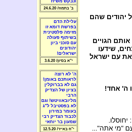
ונבקש משיח
ב' בתמוז/ 24.6.20
 יהודים שהם
עלילת הדם
בפרשת דומא זו
מזימה פלסטינית
בשיתוף פעולה
אותם הגויים
עם סוכני ביון
ים, שידעו
יהודונים
ישראלים!
 את עם ישראל
י"א בסיון/ 3.6.20
ה' לא רוצה
לראותכם באומן!
גם לא בברוקלין
 ה' אחד!
בציון של הצדיק
הרבי
מליובאוויטש! וגם
לא בפסטיבל ל"ג
בעומר במירון
לכבוד הצדיק רבי
יחוסלו.
שמעון בר יוחאי
 "מי אתה"...
י"ח באייר/ 12.5.20