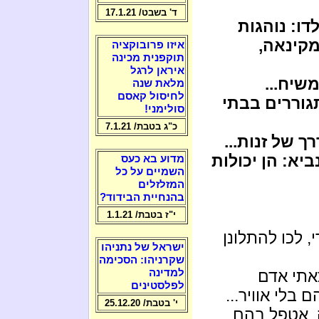
ד' בשבט/ 17.1.21
דו: נוהגות
מקינאה,
איזו פרובוקציה
תוקפנית מכינה
איראן לרגל
שיח...
מלאת שנה
לחיסול קאסם
תגוררים בבתי
סולימני!
כ"ג בטבת/ 7.1.21
ך של זנות...
יא: הן יכולות
מדוע בא כעס
השמיים על כל
המזלזלים
בהנחיית הבידוד?
י"ז בטבת/ 1.1.21
, לכו להתלונן
ישראל של נתניהו
שקרניהו: הסכימה
אתי אדם
למדינה
לפלסטינים
בלי אוויר...
י' בטבת/ 25.12.20
, אטפל בהם