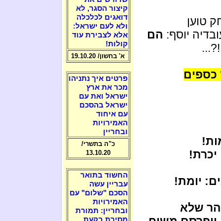
קיצור הסגר, לא
דואגים לכלכלה
ק טוען
ולא לעם ישראל:
עובדיה יוסף:
הם
אלא לצבירת עוד
קולות!
...
א' בחשון/ 19.10.20
 כספים
פרטים איך נתניהו
מכר את ארץ
ישראל ואת עם
ישראל בהסכם
עם איחוד
האמירויות
ובחריין
ות!
כ"ה בתשרי/
יכרת!
13.10.20
החשוד בתואר
: יומת!
עבריין עשה
הסכם "שלום" עם
האמירויות
הר שלא
ובחריין: תמורת
 ויפרסם משיח
מסירת בקעת