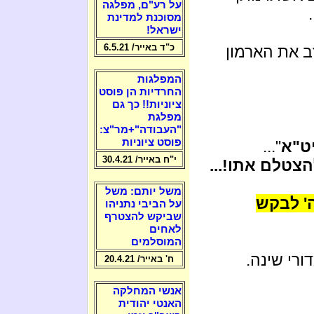
על רע"ם, מפלגה
מסוכנת למדינת
ישראל!
כ"ד באייר/ 6.5.21
ב את הארמון
המפלגות
החרדיות הן פוסט
ציוניות!! כך גם
מפלגת
"העבודה"+מר"צ:
פוסט ציוניות
ט"א
"...
י"ח באייר/ 30.4.21
צטלם אתו!...
משל יותם: משל
' לבקש
על הביבי נתניהו
שביקש להצטרף
לאחים
המוסלמים
ורי שינה.
ח' באייר/ 20.4.21
אנשי המחלקה
האנטי יהודית