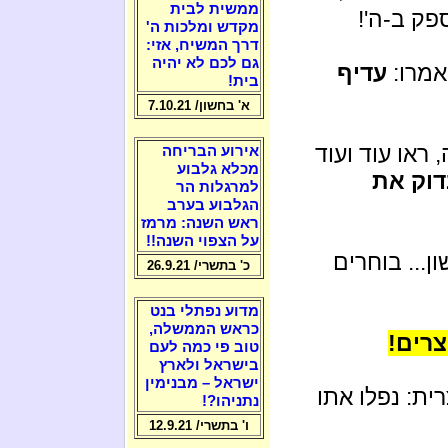
ממשית לבית
ק ב-ה'!
מקדש ומלכות ה'
דרך המשיח, אזי:
גם לכם לא יהיה
 אמרו:
עדיף
בית!
א' בחשון/ 7.10.21
ראו עוד ועוד
אירוע הבריחה
מכלא גלבוע
דוק את
למרגלות הר
הגלבוע בערב
ראש השנה: מרמז
על הצפוי השנה!!
ון... בוחרים
כ' בתשרי/ 26.9.21
מדוע נפתלי בנט
כראש הממשלה,
צרים!
טוב פי כמה לעם
בישראל ולארץ
ישראל – מבנימין
ית: נפלו אתו
נתניהו?!
ו' בתשרי/ 12.9.21