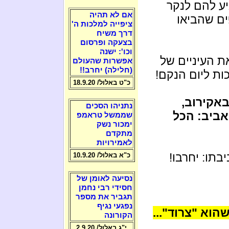
גיע להם לנקר
אם לא תהיה
ים שהביאו
ציפייה למלכות ה'
דרך משיח
בצעקה ופרסום
וכו': ישנה
ת העיניים של
אפשרות שהעולם
(חלילה) יחרב!!
ות ליום הנקם!
כ"ט באלול/ 18.9.20
אקירוב,
נתניהו הסכים
אביב: הכל
שממשל טראמפ
ימכור נשק
מתקדם
לאמירויות
בתו: יחרבו!
כ"א באלול/ 10.9.20
נסיעה לאומן של
חסידי רבי נחמן
תגביר את מספר
נפגעי נגיף
הוא "צרוד"...
הקורונה
י"ג באלול/ 2.9.20