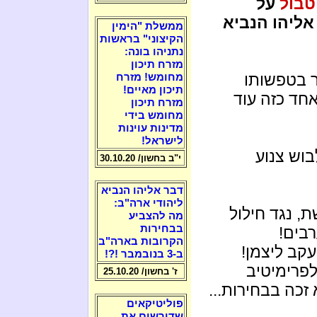
טבול
על
ליהו הנביא
ממשלת "הימין
הקיצוני" בראשות
נתניהו בונה:
מזרח תיכון
ר בטפשותו
מחומש! מזרח
תיכון מאיים!
ה: אחד כזה עוד
מזרח תיכון
מחומש בידי
מדינות עוינות
לישראל!
בוש צנוע
י"ב בחשון/ 30.10.20
דבר אליהו הנביא
ליהודי ארה"ב:
, נגד חילול
מה להצביע
בבחירות
בים!
הקרובות בארה"ב
עקב ליצמן!
ב-3 בנובמבר !?!
לפרימיטיב
ז' בחשון/ 25.10.20
זכה בבחירות...
פוליטיקאים
שדורשים את