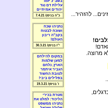
בשב"כ יזמו
עלילת דם נגד
יהודים אמיתיים
ם... להזהיר...
כ"ה בניסן/ 7.4.21
נתניהו שכח
ושוכח לבטוח
בקב"ה ריבון
לבים!
העולם!
י"ז בניסן/ 30.3.21
א מרוצה.
במקום להילחם
למען שלמות
הארץ, נלחם
הגביר איתמר
לטובת החשוד
.
בפלילים ביבי!
ו' בניסן/ 19.3.21
דגלים,
מטרת בכירי
הליכוד: למלט את
נתניהו ממשפט
פלילי! ישראל