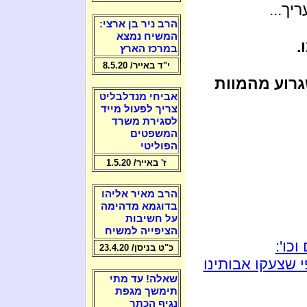
יך...
הרב ניר בן ארצי:
המשיח נמצא
.
במרכז הארץ
י"ד באייר/ 8.5.20
גרוע מהמוות
אביחי מנדלבליט
צריך לפעול מייד
לסגירת משרד
המשפטים
הפוליטי
ז' באייר/ 1.5.20
הרב מאיר אליהו
בדוגמא מדהימה
על חשיבות
הציפייה למשיח
כו':
כ"ט בניסן/ 23.4.20
 שצעקו אבותינו
שאלה! עד מתי
תימשך מגפת
נגיף הכתר