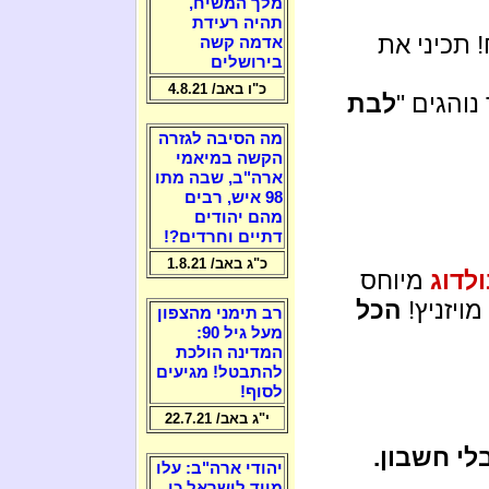
מלך המשיח,
תהיה רעידת
! תכיני את
אדמה קשה
בירושלים
כ"ו באב/ 4.8.21
והגים "
לבת
מה הסיבה לגזרה
הקשה במיאמי
ארה"ב, שבה מתו
98 איש, רבים
מהם יהודים
דתיים וחרדים?!
כ"ג באב/ 1.8.21
לדוג
מיוחס
ויזניץ!
הכל
רב תימני מהצפון
מעל גיל 90:
המדינה הולכת
להתבטל! מגיעים
לסוף!
י"ג באב/ 22.7.21
לי חשבון.
יהודי ארה"ב: עלו
מייד לישראל כי