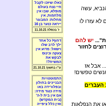
כאלו שיזכו לקבל
חיי נצח בעולם
נביא, עשה
מופלא, שבו אין
מלחמות, אין
מחלות: המבוגר
 לא עזרו לו
ייראה כנער בן 16
ז' בכסלו/ 11.10.21
"...
יש להם
דחוף! כל אחד
ילך לרב שלו
רוצים לחזור
וישאל: מדוע אין
צעקה וכינוס
לבקש את
המשיח?!
. אבל אז
ט"ו בחשון/ 21.10.21
נשים טפשים!
התמוטטויות
הבניינים בחולון
 העברים
ובפלורידה באו
מידה כנגד מידה:
אם אין בית ל-ה'
(בית המקדש)
ו את הנפלאות
ואין כלל ציפייה