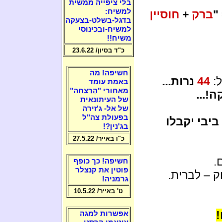
בלי ציפייה ממשית
למשיח:
ברק
+
חוסיין
בדגל-בשלט-בצעקה
למשיח-ובכינוסי
משיח!!
כ"ד בסיון/ 23.6.22
חשיפה! מה
ל:
44
נרות...
באמת עומד
מאחורי "הֵרַצחה"
!...
של העיתונאית
של אל- ג'זירה
בפעולת צה"ל
יבי יקבלו
בג'נין?!
כ"ו באייר/ 27.5.22
.
חשיפה! כך כופף
פוטין את קנצלר
 – לברית.
גרמניה!
ט' באייר/ 10.5.22
!
אפשרות למגה