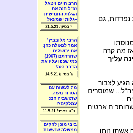
הרב חיים ויטאל
זצ"ל חזה את
הגלות החמישית
נפרדות, גם
–גלות ישמעאל
י' בסיון/ 21.5.21
הרבי מלובביץ'
נוסתו
אמר לגאולה כהן:
ז מה קרה
את ירושלים
שחררתם (1967)
נה עליך
כמי שכפו עליו את
הדבר הזה!
ג' בסיון/ 14.5.21
הגיע לצבור
מה לעשות עם
צה"ל... שמוסרים
הטרור מעזה,
...
שתושביה הם:
עמלקים?!
 שחותכים אבטיח
כ"ט באייר/ 11.5.21
ביבי מוכן להקים
 אשתו נותן
ממשלה שנשענת