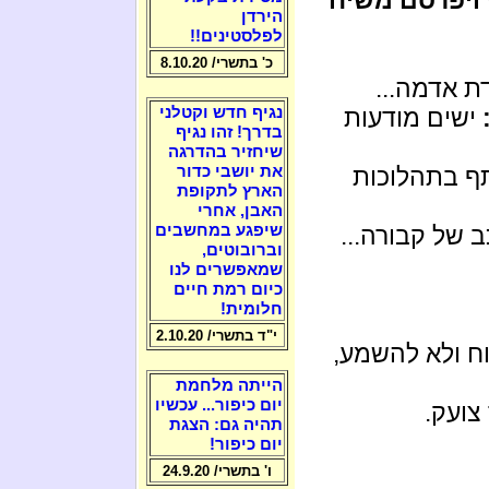
הירדן
לפלסטינים!!
כ' בתשרי/ 8.10.20
ת אדמה...
ישים מודעות
נגיף חדש וקטלני
בדרך! זהו נגיף
שיחזיר בהדרגה
 בתהלוכות
את יושבי כדור
הארץ לתקופת
האבן, אחרי
 של קבורה...
שיפגע במחשבים
וברובוטים,
שמאפשרים לנו
כיום רמת חיים
חלומית!
י"ד בתשרי/ 2.10.20
ח ולא להשמע,
הייתה מלחמת
יום כיפור... עכשיו
צועק.
תהיה גם: הצגת
יום כיפור!
ו' בתשרי/ 24.9.20