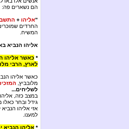
אנשים אלו באו ל
הם נשארים פה: כ
"
אליהו
+
התשבי
החרדים שמוכרים 
המשיח.
אליהו הנביא בא
*
כאשר אליהו הנ
לארץ, הרבי מלו
כאשר אליהו הנבי
מלובביץ,
המזכיר 
לשליחים...
במצב כזה, אליהו 
גידל ובחר כאלו 
אזי אליהו הנביא
למענו.
*
אליהו הנביא י