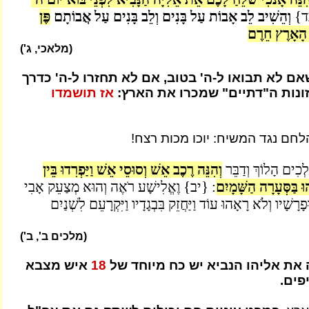
ד}
וְהֵשִׁיב לֵב אָבוֹת עַל בָּנִים וְלֵב בָּנִים עַל אֲבוֹתָם
פֶּן
 הָאָרֶץ חֵרֶם
(מלאכי, ג')
ם לא תבואו ל-ה' בטוב, אם לא תחזרו ל-ה' כדרך
ונות ה"דתיים" שמכרו את הארץ:
אז תושמדו
לחם נגד המשיח: יוכו מכות רצח!
ְכִים הָלוֹךְ וְדַבֵּר
וְהִנֵּה רֶכֶב אֵשׁ וְסוּסֵי אֵשׁ וַיַּפְרִדוּ בֵּין
וּ בַּסְּעָרָה הַשָּׁמָיִם
: {יב} וֶאֱלִישָׁע רֹאֶה וְהוּא מְצַעֵק אָבִי
ָרָשָׁיו וְלֹא רָאָהוּ עוֹד וַיַּחֲזֵק בִּבְגָדָיו וַיִּקְרָעֵם לִשְׁנַיִם
(מלכים ב', ב')
את אליהו הנביא יש כח מיוחד של
18
איש מצבא
פים.