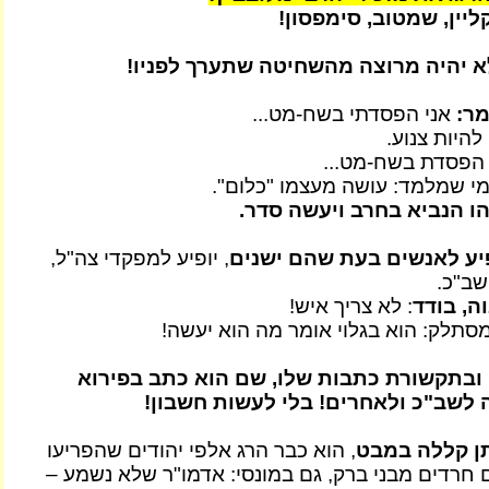
קליין, שמטוב, סימפסון!
א יהיה מרוצה מהשחיטה שתערך לפניו!
מר:
אני הפסדתי בשח-מט...
היות צנוע.
 הפסדת בשח-מט...
י שמלמד: עושה מעצמו "כלום".
הו הנביא בחרב ויעשה סדר.
פיע לאנשים בעת שהם ישנים
, יופיע למפקדי צה"ל,
שב"כ.
ה, בודד
: לא צריך איש!
מסתלק: הוא בגלוי אומר מה הוא יעשה!
 ובתקשורת כתבות שלו, שם הוא כתב בפירוא
ה לשב"כ ולאחרים! בלי לעשות חשבון!
תן קללה במבט
, הוא כבר הרג אלפי יהודים שהפריעו
ם חרדים מבני ברק, גם במונסי: אדמו"ר שלא נשמע –