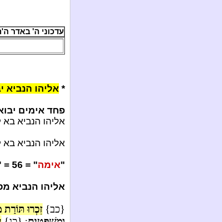
עדכוני ה' באדר ה'תשע"ג /
*
אליהו הנביא י
פחד אימים יבוא
אליהו הנביא בא 
אליהו הנביא בא 
"
אימה
" = 56 = "
אליהו הנביא מס
{כב}
זִכְרוּ תּוֹרַת מ
וּמִשְׁפָּטִים
: {כג}
ה