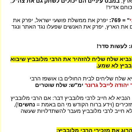
ארץ,
במבט עיניים הם יכולים לשתק גם את צה"ל
,
וחם אדיר!
" = 769:
יפרק את ממשלת פושעי ישראל, יפרק את
את הארץ, יפרק את האנשים שפעלו נגד האתר ונגד
: לעשות סדר!
ביא שלח שליח להזהיר את הרבי מלובביץ שיבוא
בביץ לא שמע.
א שלח שליחים לבית החולים בו אושפז הרבי
יהודה לייבל גרונר
ימ"ש: שלח שוטרים
הנביא לא חייב לרבי מלובביץ דבר: אם הרבי מלובביץ
מזכירים (וידע ברוח הקודש מי הם באמת =
נחשים
!),
 לא חייב לרבי מלובביץ מעבר להשתדלויות שעשה
הרוג את מזכירי הרבי מלובביץ: