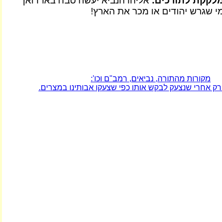
לקקת לתורכים:
אליהו הנביא יעשה טבח בארדואן
מי שגרש יהודים או מכר את הארץ!
מקורות מהתורה, נביאים, רמב"ם וכו':
רק אחרי שנצעק לבקש אותו כפי שצעקו אבותינו במצרים.