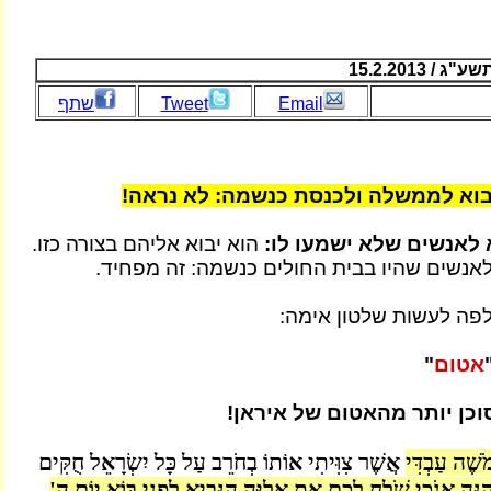
 15.2.2013
Email
Tweet
שתף
בוא לממשלה ולכנסת כנשמה: לא נראה!
 לאנשים שלא ישמעו לו:
הוא יבוא אליהם בצורה כזו.
לאנשים שהיו בבית החולים כנשמה: זה מפחיד.
לפה לעשות שלטון אימה:
אטום
"
וכן יותר מהאטום של איראן!
ֹשֶׁה עַבְדִּי
אֲשֶׁר צִוִּיתִי אוֹתוֹ בְחֹרֵב עַל כָּל יִשְׂרָאֵל חֻקִּים
ִנֵּה אָנֹכִי שֹׁלֵחַ לָכֶם אֵת אֵלִיָּה הַנָּבִיא לִפְנֵי בּוֹא יוֹם ה'