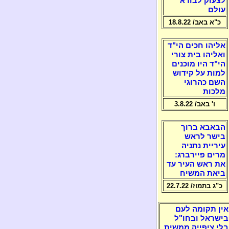
לצעוק לבורא
עולם
כ"א באב/ 18.8.22
אליהו חכים הי"ד
ואליהו בית צורי
הי"ד היו מוכנים
למות על קידוש
השם כהרוגי
מלכות
ו' באב/ 3.8.22
הבאבא ברוך
בישר לראש
עיריית נתניה
מרים פיירברג:
את ראש העיר עד
ביאת המשיח
כ"ג בתמוז/ 22.7.22
אין תקומה לעם
בישראל ובחו"ל
בלי ציפייה ממשית