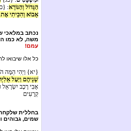
הַגָּדוֹל וְהַנּוֹרָא
: {כ
אָבוֹא וְהִכֵּיתִי אֶת
נכתב במלאכי שא
משה, לא כמו הז
עמם!
כל אלו שיבואו לה
{יא} וַיְהִי הֵמָּה הֹל
שְׁנֵיהֶם וַיַּעַל אֵלִיָּה
אָבִי רֶכֶב יִשְׂרָאֵל וּפ
קְרָעִים
בחללית שלקחה 
שמים, גבוהים וי