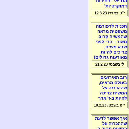
הנביא: "בחירות
דמוקרטיות"
י"ט באדר/ 12.3.23
תכנית לרפורמה
משפטית מראה
שהמשיח קרוב
מאוד – הרי לפני
שבא משיח,
צריכים להיות
מאורעות גדולים!
ל' בשבט/ 21.2.23
רוב האירועים
בעולם מראים,
שההכרזה על
המשיח צריכה
להיות ב-ז' אדר
י"ט בשבט/ 10.2.23
איך אפשר לדעת
שההכרזה על
המשיח תהיה ב-