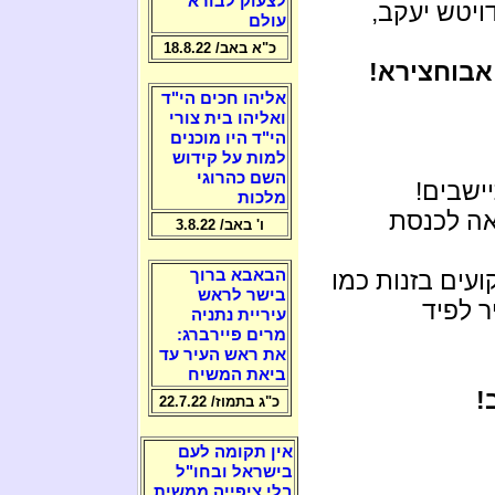
לצעוק לבורא
דויטש יעקב,
עולם
כ"א באב/ 18.8.22
 אבוחצירא!
אליהו חכים הי"ד
ואליהו בית צורי
הי"ד היו מוכנים
למות על קידוש
השם כהרוגי
ישבים!
מלכות
אה לכנסת
ו' באב/ 3.8.22
עים בזנות כמו
הבאבא ברוך
בישר לראש
ר לפיד
עיריית נתניה
מרים פיירברג:
את ראש העיר עד
ביאת המשיח
!
כ"ג בתמוז/ 22.7.22
אין תקומה לעם
בישראל ובחו"ל
בלי ציפייה ממשית