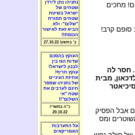
נתניהו נתן לירדן
ים! מחכים
שטחים של
ישראל בשיטת
שטחים תמורת
"שלום": ולא
 סופם קרב!
הביא זאת לאישור
הכנסת!!
ב' בחשון/ 27.10.22
העוקץ בהסכם
שדות הגז בין
לבנון לישראל!
 חסר לה
עוקץ חריף!
דכאון, מבית
אחיזת העיניים
של נתניהו שמסר
סיכיאטר
חינם לערבים את
שטח "אי
השלום"!!
כ"ה בתשרי/
 אבל הפסיק
20.10.22
שוטרים ומס
על התערבות
האמריקאים
 של חולה נפש.