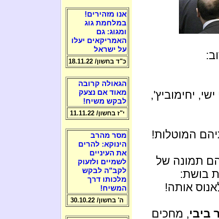
אנו מזהירים!
במלחמת גוג
ומגוג: גם
האמריקאים יעלו
על ישראל
ב:
כ"ד בחשון/ 18.11.22
הגאולה קרובה
שי, יחימוביץ',
מאוד אם נצעק
לבקש משיח!
י"ז בחשון/ 11.11.22
יהם המוטלות!
מסר מהרב
הינוקא: להרים
את העיניים
ם תמונה של
לשמיים ולזעוק
לקב"ה לבקש
 בושת:
מלכותו דרך
אנוס אותה!
המשיח!
ה' בחשון/ 30.10.22
 ביבי
, מחכים