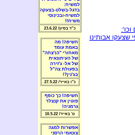
למשיח:
בדגל-בשלט-בצעקה
למשיח-ובכינוסי
משיח!!
כו':
כ"ד בסיון/ 23.6.22
 שצעקו אבותינו
חשיפה! מה
באמת עומד
מאחורי "הֵרַצחה"
של העיתונאית
של אל- ג'זירה
בפעולת צה"ל
בג'נין?!
כ"ו באייר/ 27.5.22
חשיפה! כך כופף
פוטין את קנצלר
גרמניה!
ט' באייר/ 10.5.22
אפשרות למגה
צונאמי הרסני