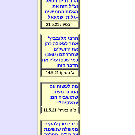
הרב חיים ויטאל
זצ"ל חזה את
הגלות החמישית
–גלות ישמעאל
י' בסיון/ 21.5.21
הרבי מלובביץ'
אמר לגאולה כהן:
את ירושלים
שחררתם (1967)
כמי שכפו עליו את
הדבר הזה!
ג' בסיון/ 14.5.21
מה לעשות עם
הטרור מעזה,
שתושביה הם:
עמלקים?!
כ"ט באייר/ 11.5.21
ביבי מוכן להקים
ממשלה שנשענת
על רע"ם, מפלגה