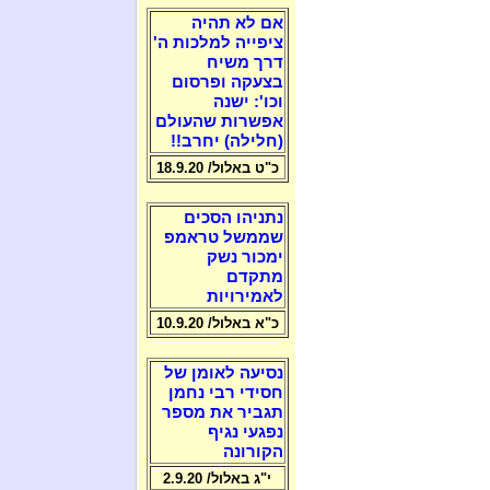
אם לא תהיה
ציפייה למלכות ה'
דרך משיח
בצעקה ופרסום
וכו': ישנה
אפשרות שהעולם
(חלילה) יחרב!!
כ"ט באלול/ 18.9.20
נתניהו הסכים
שממשל טראמפ
ימכור נשק
מתקדם
לאמירויות
כ"א באלול/ 10.9.20
נסיעה לאומן של
חסידי רבי נחמן
תגביר את מספר
נפגעי נגיף
הקורונה
י"ג באלול/ 2.9.20