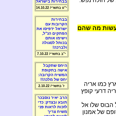
בבחירות בישראל
י"ט בתשרי/ 14.10.22
בבחירות
הקרובות עם
עשות מה שהם
ישראל ידפיסו את
הפתקים הנ"ל,
וישימו אותם
בכותל לסגולה
ולברכה!
י"ב בתשרי/ 7.10.22
היחס שתקבל
אישה בתקופת
המשיח הקרובה:
יחס של מלכה!!
ץ כמו אריה
ז' בתשרי/ 2.10.22
ריה דרעי קופץ
הרב יאיר נוסבכר
תובע ובצדק: כדי
 הבוס שלו אל
לזכות לראות פני
ופם של אמנון
משיח צריך