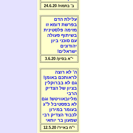
ב' בתמוז/ 24.6.20
עלילת הדם
בפרשת דומא זו
מזימה פלסטינית
בשיתוף פעולה
עם סוכני ביון
יהודונים
ישראלים!
י"א בסיון/ 3.6.20
ה' לא רוצה
לראותכם באומן!
גם לא בברוקלין
בציון של הצדיק
הרבי
מליובאוויטש! וגם
לא בפסטיבל ל"ג
בעומר במירון
לכבוד הצדיק רבי
שמעון בר יוחאי
י"ח באייר/ 12.5.20