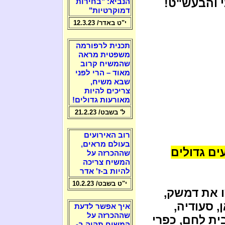
י והבעש"ט!
הנביא: "בחירות
דמוקרטיות"
י"ט באדר/ 12.3.23
תכנית לרפורמה
משפטית מראה
שהמשיח קרוב
מאוד – הרי לפני
שבא משיח,
צריכים להיות
מאורעות גדולים!
ל' בשבט/ 21.2.23
רוב האירועים
בעולם מראים,
ים גדולים
שההכרזה על
המשיח צריכה
להיות ב-ז' אדר
י"ט בשבט/ 10.2.23
ו את דמשק,
ן, סעודיה,
איך אפשר לדעת
שההכרזה על
ית לחם, כפרי
המשיח תהיה ב-