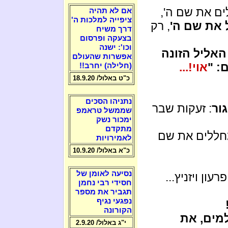
ים את שם ה',
אם לא תהיה
ציפייה למלכות ה'
 את שם ה'
, רק
דרך משיח
בצעקה ופרסום
וכו': ישנה
האליל הזונה
אפשרות שהעולם
: "
אוי!...
(חלילה) יחרב!!
כ"ט באלול/ 18.9.20
נתניהו הסכים
ור
: זעקות שבר
שממשל טראמפ
ימכור נשק
מתקדם
חללים את שם
לאמירויות
כ"א באלול/ 10.9.20
נסיעה לאומן של
רעון ויזניץ...
חסידי רבי נחמן
תגביר את מספר
נפגעי נגיף
הקורונה
למים, את
י"ג באלול/ 2.9.20