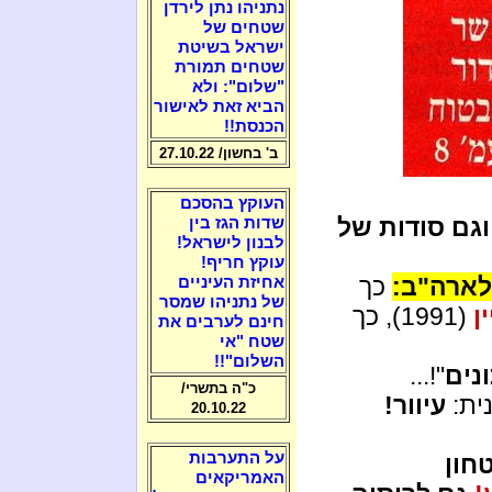
נתניהו נתן לירדן
שטחים של
ישראל בשיטת
שטחים תמורת
"שלום": ולא
הביא זאת לאישור
הכנסת!!
ב' בחשון/ 27.10.22
העוקץ בהסכם
וגם סודות של
שדות הגז בין
לבנון לישראל!
עוקץ חריף!
לארה"ב:
כך
אחיזת העיניים
של נתניהו שמסר
ן
(1991), כך
חינם לערבים את
שטח "אי
השלום"!!
נים
"!...
כ"ה בתשרי/
ית:
עיוור!
20.10.22
על התערבות
חון
האמריקאים