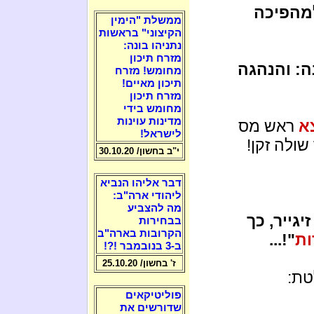
למהפיכה
ממשלת "הימין
הקיצוני" בראשות
נתניהו בונה:
מזרח תיכון
ה: והנהגה
מחומש! מזרח
תיכון מאיים!
מזרח תיכון
מחומש בידי
מדינות עוינות
א
ראש מס
לישראל!
ולה זקן!
י"ב בחשון/ 30.10.20
דבר אליהו הנביא
ליהודי ארה"ב:
מה להצביע
גייר, כך
בבחירות
הקרובות בארה"ב
ת
"!...
ב-3 בנובמבר !?!
ז' בחשון/ 25.10.20
טת:
פוליטיקאים
שדורשים את