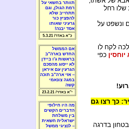
אבא של אשתו,
תוותר בחשאי על
 שלו רחל
רמת הגולן, וגם
תתחייב שלא
להפציץ כור
 ונשפט על
גרעיני שאותו
אסד יבנה!
כ"א באדר/ 5.3.21
כה לקח לו
אם הממשל
יוחסין
כפי
החדש בארה"ב
בראשות ג'ו ביידן
לא ייסוג מהסכם
הגרעין עם איראן
– אזי ארה"ב תוכה
במגה צונאמי
רוע!
קשה
י"א באדר/ 23.2.21
ר: כך רצו גם
מה היו חילופי
הדברים הקשים
בין משלחת
ישראלית חשאית
טחון בדרגה
– לנציגי ממשל