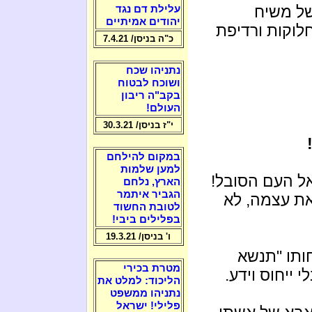
של משיח
עלילת דם נגד
יהודים אמיתיים
לוקות ורדיפת
כ"ה בניסן/ 7.4.21
נתניהו שכח
ושוכח לבטוח
בקב"ה ריבון
העולם!
י"ז בניסן/ 30.3.21
במקום להילחם
למען שלמות
ל העם הסובל!
הארץ, נלחם
הגביר איתמר
ת עצמה, לא
לטובת החשוד
בפלילים ביבי!
ו' בניסן/ 19.3.21
ותו "תנשא
מטרת בכירי
לי ייחוס וידע.
הליכוד: למלט את
נתניהו ממשפט
פלילי! ישראל