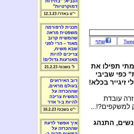
הנביא: "בחירות
דמוקרטיות"
י"ט באדר/ 12.3.23
תכנית לרפורמה
משפטית מראה
שהמשיח קרוב
Twee
שתף
מאוד – הרי לפני
שבא משיח,
צריכים להיות
מאורעות גדולים!
מתי תפילו את
ל' בשבט/ 21.2.23
 כפי שביבי
רוב האירועים
 זיגייר בכלא!
בעולם מראים,
שההכרזה על
המשיח צריכה
זרה עובדת
להיות ב-ז' אדר
וק למשקפים?!...
י"ט בשבט/ 10.2.23
נשים, התנהג
איך אפשר לדעת
שההכרזה על
המשיח תהיה ב-