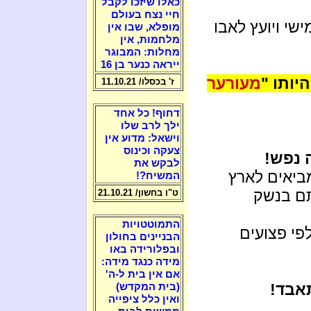
כאלו שיזכו לקבל
חיי נצח בעולם
י ויועץ לאבו
מופלא, שבו אין
מלחמות, אין
מחלות: המבוגר
ייראה כנער בן 16
יותו "
מעורער
ז' בכסלו/ 11.10.21
דחוף! כל אחד
ילך לרב שלו
וישאל: מדוע אין
צעקה וכינוס
 נפש!
לבקש את
יאים לארץ
המשיח?!
תם בנשק
ט"ו בחשון/ 21.10.21
התמוטטויות
פי פצועים
הבניינים בחולון
ובפלורידה באו
מידה כנגד מידה:
אם אין בית ל-ה'
אבד!
(בית המקדש)
ואין כלל ציפייה