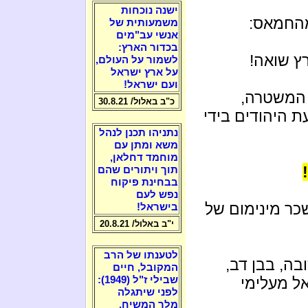
ישנה נוכחות
מהחמאס:
משמעותית של
אנשי עב"מים
בכדור הארץ:
ץ שואה!
לשמור על העולם,
על ארץ ישראל
ועם ישראל!
 המשטרה,
כ"ב באלול/ 30.8.21
 היהודים בידי
נתניהו תכנן לנהל
משא ומתן עם
מוחמד דחלאן,
תוך ויתורים שהם
בבחינת פיקוח
נפש לעם
ר מינימום של
בישראל!
י"ב באלול/ 20.8.21
לטענתו של הרב
בה, בבן דב,
המקובל, חיים
אל מעלימי
שבילי ז"ל (1949):
לפני שיתגלה
מלך המשיח,