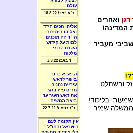
לצעוק לבורא
עולם
כ"א באב/ 18.8.22
דגן
ואחרים
 המדינה!
אליהו חכים הי"ד
ואליהו בית צורי
הי"ד היו מוכנים
 שביבי מעביר
למות על קידוש
השם כהרוגי
מלכות
ו' באב/ 3.8.22
הבאבא ברוך
?!
בישר לראש
ק והשתלט
עיריית נתניה
מרים פיירברג:
את ראש העיר עד
מעותי בליכוד!
ביאת המשיח
הממשלה שמיר
כ"ג בתמוז/ 22.7.22
אין תקומה לעם
בישראל ובחו"ל
בלי ציפייה ממשית