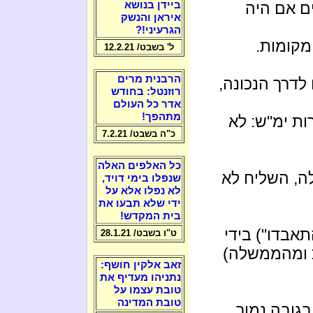
ים אם היה
ביידן בנושא
איראן והנשק
הגרעיני!?
מקומות.
ל' בשבט/ 12.2.21
הרבנית מרים
לדרך הנכונה,
רוזנטל: בחודש
אדר כל העולם
מתהפך!
ות ימ"ש: לא
כ"ה בשבט/ 7.2.21
כל האלפים האלה
ה, השליח לא
שנפלו בימי דויד,
לא נפלו אלא על
ידי שלא תבעו את
בית המקדש!
התאבדו") בידי
ט"ו בשבט/ 28.1.21
כ ומהממשלה)
זאב אלקין חושף:
נתניהו מעדיף את
טובת עצמו על
טובת המדינה
בגובה נמוך,