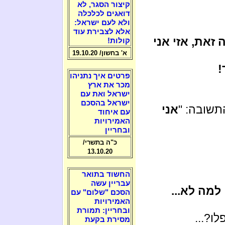
קיצור הסגר, לא
דואגים לכלכלה
ולא לעם ישראל:
אלא לצבירת עוד
זאת, אזי אני
קולות!
א' בחשון/ 19.10.20
!
פרטים איך נתניהו
מכר את ארץ
ישראל ואת עם
ישראל בהסכם
התשובה: "
אני
עם איחוד
האמירויות
ובחריין
כ"ה בתשרי/
13.10.20
החשוד בתואר
עבריין עשה
למה לא...
הסכם "שלום" עם
האמירויות
ובחריין: תמורת
ו?...
מסירת בקעת