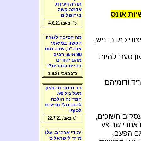
תהיה רעידת
אדמה קשה
ות אונס
בירושלים
כ"ו באב/ 4.8.21
מה הסיבה לגזרה
ני כמו בייניש,
הקשה במיאמי
ארה"ב, שבה מתו
98 איש, רבים
ן סער: להיות
מהם יהודים
דתיים וחרדים?!
כ"ג באב/ 1.8.21
יד ודומיהם:
רב תימני מהצפון
מעל גיל 90:
המדינה הולכת
להתבטל! מגיעים
לסוף!
עסקים חשוכים,
י"ג באב/ 22.7.21
 אחרי שביצע
ם הפעם,
יהודי ארה"ב: עלו
מייד לישראל כי