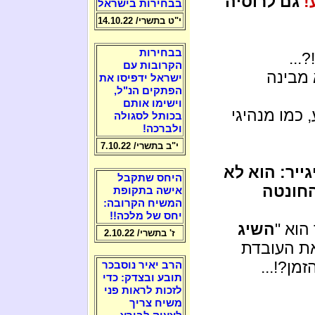
!
גם לרוסיה
בבחירות בישראל
י"ט בתשרי/ 14.10.22
בבחירות
...
הקרובות עם
 מבינה
ישראל ידפיסו את
הפתקים הנ"ל,
וישימו אותם
 כמו מנהיגי
בכותל לסגולה
ולברכה!
י"ב בתשרי/ 7.10.22
ייר: הוא לא
היחס שתקבל
חונטה
אישה בתקופת
המשיח הקרובה:
יחס של מלכה!!
הוא "
השיג
ז' בתשרי/ 2.10.22
את העובדת
מן?!...
הרב יאיר נוסבכר
תובע ובצדק: כדי
לזכות לראות פני
משיח צריך