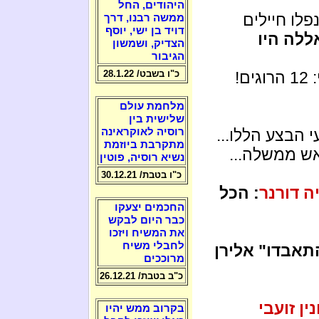
היהודים, החל
קופתו של זיגייר, בשנת 2006 – נפלו חיילים
ממשה רבנו, דרך
דויד בן ישי, יוסף
ללה היו
הצדיק, ושמשון
הגיבור
ם!
כ"ו בשבט/ 28.1.22
מלחמת עולם
שלישית בין
 הבצע הללו...
רוסיה לאוקראינה
מתקרבת ביוזמת
ש ממשלה...
נשיא רוסיה, פוטין
כ"ו בטבת/ 30.12.21
יה דורנר
: הכל
החכמים יצעקו
כבר היום לבקש
את המשיח ויזכו
לחבלי משיח
תאבדו" אלירן
מרוככים
כ"ב בטבת/ 26.12.21
ין זועבי
בקרוב ממש יהיו