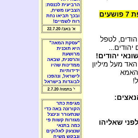
הרביעית לכנסת:
הצביעו משיח,
ישראל לקחה לטיפול בבית חולים בצפת 7 פושעים
ובכך תביאו נחת
רוח לשמיים!
א' באב/ 22.7.20
ודים, לטפל
"עסקת המאה"
הודים...
היא תוכנית
מרושעת
והרסנית, שבאה
אד מעל מיליון
ממדינות שהיו
ידידותיות
 האמא
לישראל, ונהפכו
!
לבוגדות בישראל
י' בתמוז/ 2.7.20
נאצים:
מגיפת כתר
הקורונה באה כדי
שנתעורר ונינצל
מגזרות קשות פי
לפני שאליהו
כמה בתנאי
שנצעק לאלוקים
ונבקש משיח