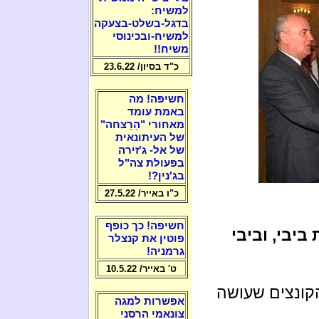
למשיח:
בדגל-בשלט-בצעקה
למשיח-ובכינוסי
משיח!!
כ"ד בסיון/ 23.6.22
חשיפה! מה
באמת עומד
מאחורי "הֵרַצחה"
של העיתונאית
של אל- ג'זירה
בפעולת צה"ל
בג'נין?!
כ"ו באייר/ 27.5.22
חשיפה! כך כופף
ביבי, וביבי
פוטין את קנצלר
גרמניה!
ט' באייר/ 10.5.22
קונצים שעושה
אפשרות למגה
צונאמי הרסני