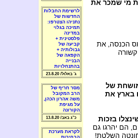
ת מי שמכר את
לרשימת החבלות
החדשות של
נתניהו הצטרפו:
תמיכה בגלוי
במדינה
פלסטינית +
ס הכנסה, את
קביעה של
גבולותיה +
קשורה
הקפאה של
הבנייה
בהתנחלויות
ג' באלול/ 23.8.20
מושחת של
מסר חריף של
ם בארץ את
הרב המקובל
משה אהרון הכהן,
על מגיפת
הקורונה
ינצלו בזכות
כ"ג באב/ 13.8.20
, הם יהרגו גם
לקראת מערכת
חונטה השלטת!
הבחירות