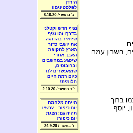
הירדן
לפלסטינים!!
כ' בתשרי/ 8.10.20
נגיף חדש וקטלני
בדרך! זהו נגיף
שיחזיר בהדרגה
ם.
את יושבי כדור
הארץ לתקופת
ם, חשבון עמם
האבן, אחרי
שיפגע במחשבים
וברובוטים,
שמאפשרים לנו
כיום רמת חיים
חלומית!
י"ד בתשרי/ 2.10.20
מו ברוך
הייתה מלחמת
, יוסף
יום כיפור... עכשיו
תהיה גם: הצגת
יום כיפור!
ו' בתשרי/ 24.9.20