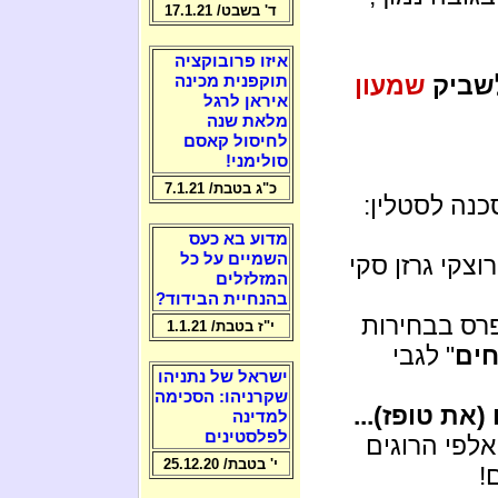
ד' בשבט/ 17.1.21
איזו פרובוקציה
לשביק
שמעון
תוקפנית מכינה
איראן לרגל
מלאת שנה
לחיסול קאסם
סולימני!
כ"ג בטבת/ 7.1.21
כנה לסטלין:
מדוע בא כעס
השמיים על כל
רוצקי גרזן סקי
המזלזלים
בהנחיית הבידוד?
של פרס בבחירות
י"ז בטבת/ 1.1.21
חים
" לגבי
ישראל של נתניהו
שקרניהו: הסכימה
את טופז)...
למדינה
לפלסטינים
לפי הרוגים
י' בטבת/ 25.12.20
!