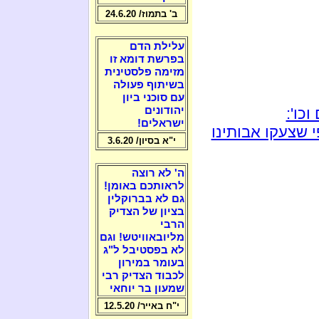
ב' בתמוז/ 24.6.20
עלילת הדם
בפרשת דומא זו
מזימה פלסטינית
בשיתוף פעולה
עם סוכני ביון
כו':
יהודונים
ישראלים!
 שצעקו אבותינו
י"א בסיון/ 3.6.20
ה' לא רוצה
לראותכם באומן!
גם לא בברוקלין
בציון של הצדיק
הרבי
מליובאוויטש! וגם
לא בפסטיבל ל"ג
בעומר במירון
לכבוד הצדיק רבי
שמעון בר יוחאי
י"ח באייר/ 12.5.20