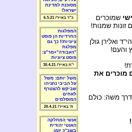
מסוכנת למדינת
ישראל!
ישי
שמוכרים
כ"ד באייר/ 6.5.21
 זונות שמנות!
המפלגות
החרדיות הן פוסט
י"ד ואלירן גולן
ציוניות!! כך גם
מפלגת
 והעם!
"העבודה"+מר"צ:
פוסט ציוניות
ת!
י"ח באייר/ 30.4.21
 מוכרים את
משל יותם: משל
על הביבי נתניהו
שביקש להצטרף
לאחים
דרך משה: כולם
המוסלמים
ח' באייר/ 20.4.21
אנשי המחלקה
האנטי יהודית
בשב"כ יזמו