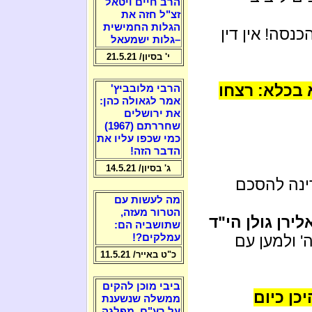
הרב חיים ויטאל
זצ"ל חזה את
הגלות החמישית
כנסה! אין דין
–גלות ישמעאל
י' בסיון/ 21.5.21
א בכלא: רצחו
הרבי מלובביץ'
אמר לגאולה כהן:
את ירושלים
שחררתם (1967)
כמי שכפו עליו את
הדבר הזה!
ג' בסיון/ 14.5.21
ינה להסכם
מה לעשות עם
הטרור מעזה,
לירן גולן הי"ד
שתושביה הם:
' ולמען עם
עמלקים?!
כ"ט באייר/ 11.5.21
ביבי מוכן להקים
כן כיום
ממשלה שנשענת
על רע"ם, מפלגה