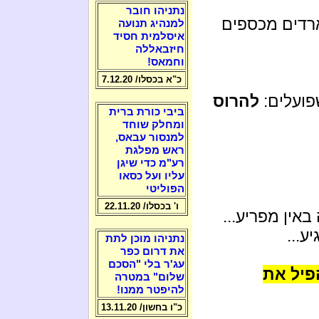
נתניהו חובר
ארדים מכספים
למנהיג תנועה
איסלמית חסיד
חיזבאללה
וחמאס!
כ"א בכסלו/ 7.12.20
פועלים:
להרוס
ביבי כורת ברית
ומחלק שוחד
למנסור עבאס,
ראש מפלגת
רע"מ כדי שיגן
עליו ועל כסאו
הפוליטי
ו' בכסלו/ 22.11.20
אין מפריע...
ע...
נתניהו מוכן לתת
את דרום כפר
עג'ר בלי "הסכם
פיל את
שלום" במטרה
להיפטר ממנו!
כ"ו בחשון/ 13.11.20