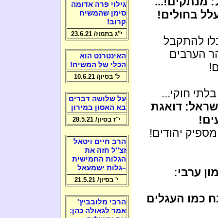
 מנתקים!...
גילוי פרה אדומה
לל בחולים!
סימן שהמשיח
קרוב!
י"ג בתמוז/ 23.6.21
כלו להתקבל
הר הערבים
האינטרנט הוא
הכלי של המשיח!
!
ל' בסיון/ 10.6.21
לתי חוקי...
על שלושה דברים
ראל: דואגת
בא האסון במירון
ים!
י"ז בסיון/ 28.5.21
ספיק יהודים!
הרב חיים ויטאל
זצ"ל חזה את
הגלות החמישית
–גלות ישמעאל
ון ערבי:
י' בסיון/ 21.5.21
ח כמו העגלים
הרבי מלובביץ'
אמר לגאולה כהן: