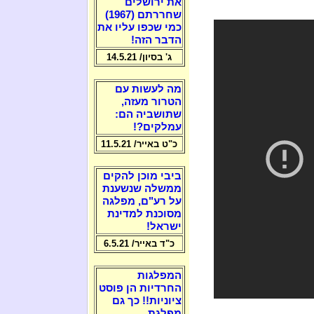
את ירושלים
שחררתם (1967)
כמי שכפו עליו את
הדבר הזה!
ג' בסיון/ 14.5.21
מה לעשות עם
הטרור מעזה,
שתושביה הם:
עמלקים?!
כ"ט באייר/ 11.5.21
ביבי מוכן להקים
ממשלה שנשענת
על רע"ם, מפלגה
מסוכנת למדינת
ישראל!
כ"ד באייר/ 6.5.21
המפלגות
החרדיות הן פוסט
ציוניות!! כך גם
מפלגת