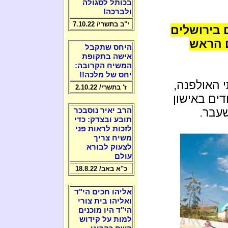
בכותל לסגולה
ולברכה!
י"ב בתשרי/ 7.10.22
 בירושלים
ם הראש
היחס שתקבל
אישה בתקופת
המשיח הקרובה:
יחס של מלכה!!
י האולפנה,
ז' בתשרי/ 2.10.22
ים באישון
עבר.
הרב יאיר נוסבכר
תובע ובצדק: כדי
לזכות לראות פני
משיח צריך
לצעוק לבורא
עולם
כ"א באב/ 18.8.22
אליהו חכים הי"ד
ואליהו בית צורי
הי"ד היו מוכנים
למות על קידוש