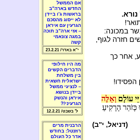
אם הממשל
החדש בארה"ב
נורא.
בראשות ג'ו ביידן
לא ייסוג מהסכם
ואר!
הגרעין עם איראן
שר במכונה:
– אזי ארה"ב תוכה
במגה צונאמי
ים חזרה לגוף,
קשה
י"א באדר/ 23.2.21
, אחר כך
מה היו חילופי
הדברים הקשים
בין משלחת
הפסידו!
ישראלית חשאית
– לנציגי ממשל
ביידן בנושא
יֵּי עוֹלָם
וְאֵלֶּה
איראן והנשק
הגרעיני!?
 כְּזֹהַר הָרָקִיעַ
ל' בשבט/ 12.2.21
(דניאל, י"ב)
הרבנית מרים
רוזנטל: בחודש
אדר כל העולם