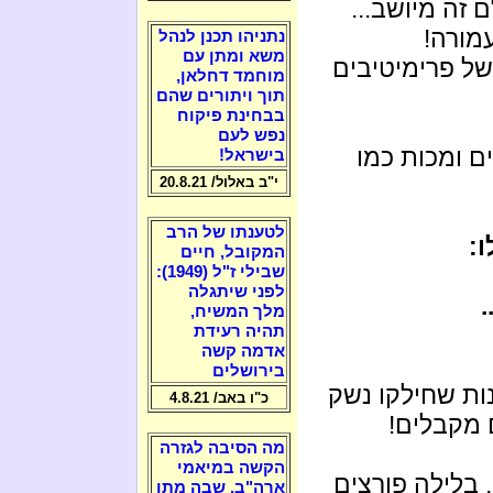
 זה מיושב...
מורה!
נתניהו תכנן לנהל
משא ומתן עם
של פרימיטיבים
מוחמד דחלאן,
תוך ויתורים שהם
בבחינת פיקוח
נפש לעם
ם ומכות כמו
בישראל!
י"ב באלול/ 20.8.21
לטענתו של הרב
:
המקובל, חיים
שבילי ז"ל (1949):
לפני שיתגלה
"
מלך המשיח,
תהיה רעידת
אדמה קשה
בירושלים
נות שחילקו נשק
כ"ו באב/ 4.8.21
מקבלים!
מה הסיבה לגזרה
הקשה במיאמי
 בלילה פורצים
ארה"ב, שבה מתו