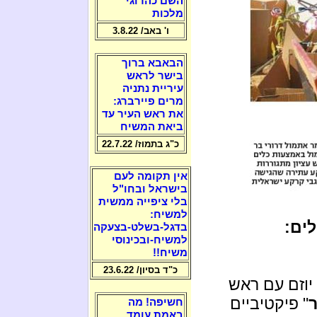
השם כהרוגי
מלכות
ו' באב/ 3.8.22
הבאבא ברוך
בישר לראש
עיריית נתניה
מרים פיירברג:
את ראש העיר עד
ביאת המשיח
כ"ג בתמוז/ 22.7.22
אין תקומה לעם
בישראל ובחו"ל
בלי ציפייה ממשית
למשיח:
לים:
בדגל-בשלט-בצעקה
למשיח-ובכינוסי
משיח!!
כ"ד בסיון/ 23.6.22
יוזם עם ראש
" פיקטיביים
חשיפה! מה
באמת עומד