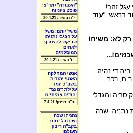
"העבודה"+מר"צ:
עגל זהב!
פוסט ציוניות
 בראש: "
עוד
י"ח באייר/ 30.4.21
משל יותם: משל
על הביבי נתניהו
רק לא: משיח!
שביקש להצטרף
לאחים
המוסלמים
זים!...
ח' באייר/ 20.4.21
היהודי נהיה
אנשי המחלקה
בית, רכב
האנטי יהודית
בשב"כ יזמו
עלילת דם נגד
קיסריה ומגדלי
יהודים אמיתיים
כ"ה בניסן/ 7.4.21
 נתניהו שרה
נתניהו שכח
ושוכח לבטוח
בקב"ה ריבון
העולם!