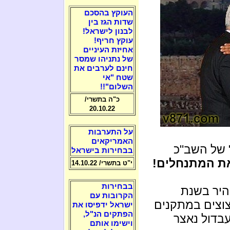
העוקץ בהסכם
שדות הגז בין
לבנון לישראל!
עוקץ חריף!
אחיזת העיניים
של נתניהו שמסר
חינם לערבים את
שטח "אי
השלום"!!
כ"ה בתשרי/
20.10.22
על התערבות
האמריקאים
 של השב"כ
בבחירות בישראל
ת המתנחלים!
י"ט בתשרי/ 14.10.22
בבחירות
היר בשנת
הקרובות עם
צוצים במתקנים
ישראל ידפיסו את
הפתקים הנ"ל,
עבדול נאצר
וישימו אותם