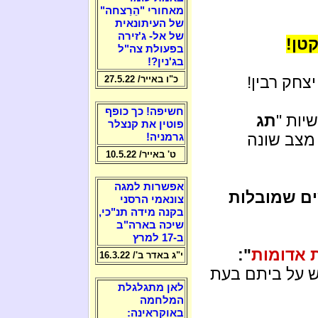
מאחורי "הֵרַצחה"
של העיתונאית
של אל- ג'זירה
קטן!
בפעולת צה"ל
בג'נין?!
צחק רבין!
כ"ו באייר/ 27.5.22
חשיפה! כך כופף
יות "
תג
פוטין את קנצלר
 מצב שונה
גרמניה!
ט' באייר/ 10.5.22
אפשרות למגה
ים שמובלות
צונאמי הרסני
בקנה מידה תנ"כי,
שיכה בארה"ב
ב-17 למרץ
 אדומות
":
י"ג באדר ב'/ 16.3.22
ש על ביתם בעת
לאן מתגלגלת
המלחמה
באוקראינה: