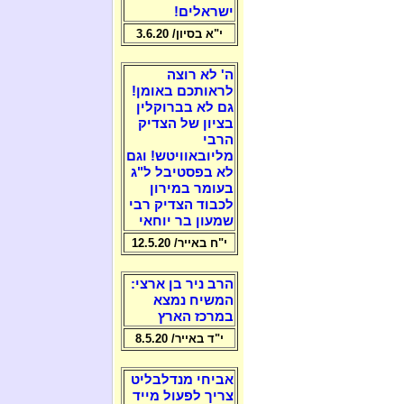
ישראלים!
י"א בסיון/ 3.6.20
ה' לא רוצה
לראותכם באומן!
גם לא בברוקלין
בציון של הצדיק
הרבי
מליובאוויטש! וגם
לא בפסטיבל ל"ג
בעומר במירון
לכבוד הצדיק רבי
שמעון בר יוחאי
י"ח באייר/ 12.5.20
הרב ניר בן ארצי:
המשיח נמצא
במרכז הארץ
י"ד באייר/ 8.5.20
אביחי מנדלבליט
צריך לפעול מייד