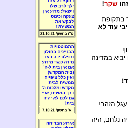
דחוף! כל אחד
זהו
שקר
!
ילך לרב שלו
וישאל: מדוע אין
צעקה וכינוס
ר בתקופת
לבקש את
בי עוד לא
המשיח?!
ט"ו בחשון/ 21.10.21
התמוטטויות
!
הבניינים בחולון
יביא במדינה
ובפלורידה באו
מידה כנגד מידה:
אם אין בית ל-ה'
(בית המקדש)
ואין כלל ציפייה
!
ממשית לבית
מקדש ומלכות ה'
דרך המשיח, אזי:
גם לכם לא יהיה
עגל הזהב!
בית!
א' בחשון/ 7.10.21
ה נלחם, היה
אירוע הבריחה