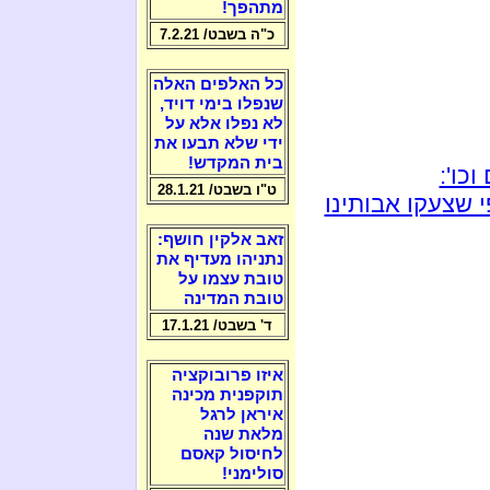
מתהפך!
כ"ה בשבט/ 7.2.21
כל האלפים האלה
שנפלו בימי דויד,
לא נפלו אלא על
ידי שלא תבעו את
בית המקדש!
כו':
ט"ו בשבט/ 28.1.21
 שצעקו אבותינו
זאב אלקין חושף:
נתניהו מעדיף את
טובת עצמו על
טובת המדינה
ד' בשבט/ 17.1.21
איזו פרובוקציה
תוקפנית מכינה
איראן לרגל
מלאת שנה
לחיסול קאסם
סולימני!