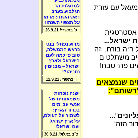
מכלא גלבוע
למרגלות הר
מעאל עם עזרת
הגלבוע בערב
ראש השנה: מרמז
על הצפוי השנה!!
כ' בתשרי/ 26.9.21
 אסטרטגית
 ישראל...
מדוע נפתלי בנט
פולש לארץ (1991), צה"ל היה בורח, וזה
כראש הממשלה,
טוב פי כמה לעם
אויב משתלטים
בישראל ולארץ
ים פה: טבח!
ישראל – מבנימין
נתניהו?!
ו' בתשרי/ 12.9.21
מי צבא שמים שנמצאים
"רשותם":
ישנה נוכחות
משמעותית של
אנשי עב"מים
בכדור הארץ:
ליונים
"...
לשמור על העולם,
על ארץ ישראל
ור הזה:
ועם ישראל!
כ"ב באלול/ 30.8.21