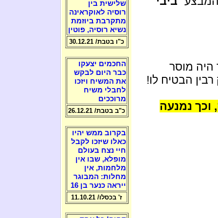
המבצע "
ביבי
שלישית בין
רוסיה לאוקראינה
מתקרבת ביוזמת
נשיא רוסיה, פוטין
כ"ו בטבת/ 30.12.21
החכמים יצעקו
 היה מוסר
כבר היום לבקש
רבין הבטיח לו!
את המשיח ויזכו
לחבלי משיח
מרוככים
 וכך נמנעה
כ"ב בטבת/ 26.12.21
בקרוב ממש יהיו
כאלו שיזכו לקבל
חיי נצח בעולם
מופלא, שבו אין
מלחמות, אין
מחלות: המבוגר
ייראה כנער בן 16
ז' בכסלו/ 11.10.21