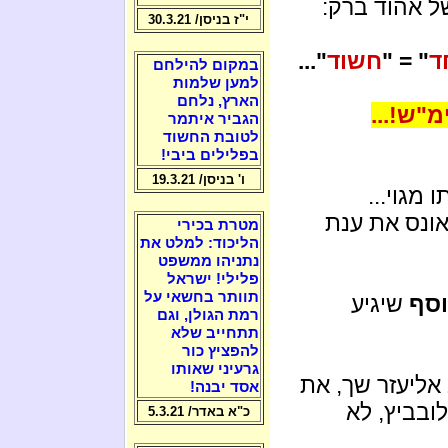
ל אהוד ברק:
י"ז בניסן/ 30.3.21
ד
" = "
חשוד
"...
במקום להילחם
למען שלמות
הארץ, נלחם
"ש!...
הגביר איתמר
לטובת החשוד
בפלילים ביבי!
ו' בניסן/ 19.3.21
מגוי...
אונס את ענת
מטרת בכירי
הליכוד: למלט את
נתניהו ממשפט
פלילי! ישראל
תוותר בחשאי על
וסף
שיגיע
רמת הגולן, וגם
תתחייב שלא
להפציץ כור
גרעיני שאותו
אליעזר שך, את
אסד יבנה!
לובביץ, לא
כ"א באדר/ 5.3.21