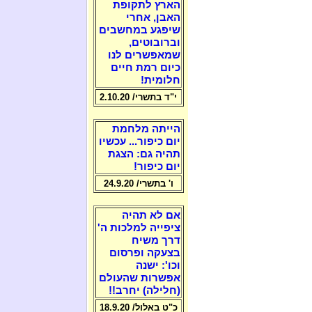
הארץ לתקופת
האבן, אחרי
שיפגע במחשבים
וברובוטים,
שמאפשרים לנו
כיום רמת חיים
חלומית!
י"ד בתשרי/ 2.10.20
הייתה מלחמת
יום כיפור... עכשיו
תהיה גם: הצגת
יום כיפור!
ו' בתשרי/ 24.9.20
אם לא תהיה
ציפייה למלכות ה'
דרך משיח
בצעקה ופרסום
וכו': ישנה
אפשרות שהעולם
(חלילה) יחרב!!
כ"ט באלול/ 18.9.20