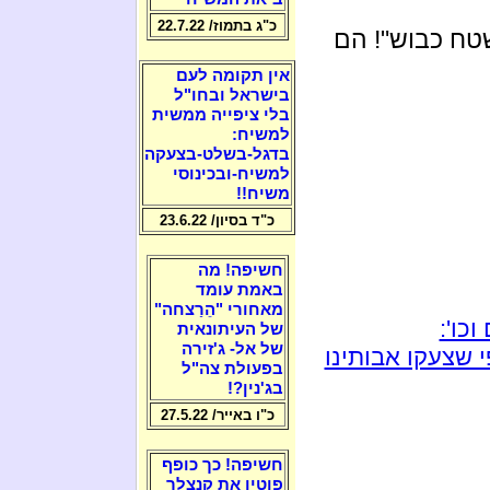
כ"ג בתמוז/ 22.7.22
טח כבוש"! הם
אין תקומה לעם
בישראל ובחו"ל
בלי ציפייה ממשית
למשיח:
בדגל-בשלט-בצעקה
למשיח-ובכינוסי
משיח!!
כ"ד בסיון/ 23.6.22
חשיפה! מה
באמת עומד
מאחורי "הֵרַצחה"
כו':
של העיתונאית
של אל- ג'זירה
 שצעקו אבותינו
בפעולת צה"ל
בג'נין?!
כ"ו באייר/ 27.5.22
חשיפה! כך כופף
פוטין את קנצלר