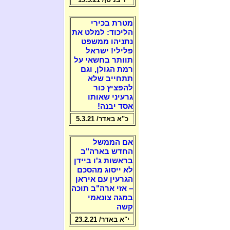
מטרת בכירי
הליכוד: למלט את
נתניהו ממשפט
פלילי! ישראל
תוותר בחשאי על
רמת הגולן, וגם
תתחייב שלא
להפציץ כור
גרעיני שאותו
אסד יבנה!
כ"א באדר/ 5.3.21
אם הממשל
החדש בארה"ב
בראשות ג'ו ביידן
לא ייסוג מהסכם
הגרעין עם איראן
– אזי ארה"ב תוכה
במגה צונאמי
קשה
י"א באדר/ 23.2.21