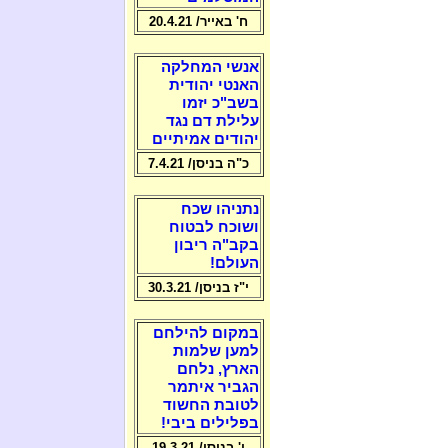
ח' באייר/ 20.4.21
אנשי המחלקה
האנטי יהודית
בשב"כ יזמו
עלילת דם נגד
יהודים אמיתיים
כ"ה בניסן/ 7.4.21
נתניהו שכח
ושוכח לבטוח
בקב"ה ריבון
העולם!
י"ז בניסן/ 30.3.21
במקום להילחם
למען שלמות
הארץ, נלחם
הגביר איתמר
לטובת החשוד
בפלילים ביבי!
ו' בניסן/ 19.3.21