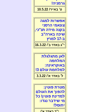
גרמניה!
ט' באייר/ 10.5.22
אפשרות למגה
צונאמי הרסני
בקנה מידה תנ"כי,
שיכה בארה"ב
ב-17 למרץ
י"ג באדר ב'/ 16.3.22
לאן מתגלגלת
המלחמה
באוקראינה:
למלחמת עולם 3!
ל' באדר א'/ 3.3.22
מטרת פוטין:
להפוך את העולם
למדינת פוטין! כל
מי שידבר נגדו:
יחוסל!
י"ד באדר א'/