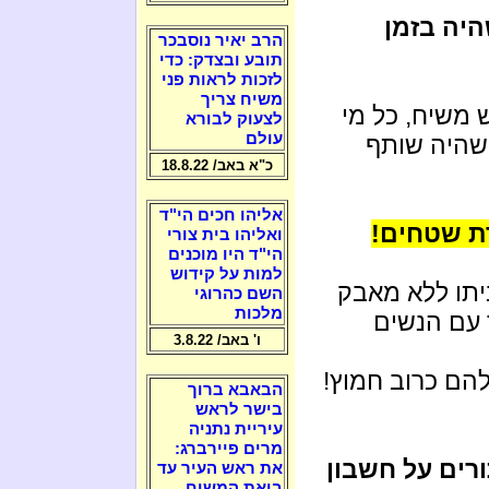
היה בזמן
הרב יאיר נוסבכר
תובע ובצדק: כדי
לזכות לראות פני
משיח צריך
 משיח, כל מי
לצעוק לבורא
עולם
שהיה שותף
כ"א באב/ 18.8.22
אליהו חכים הי"ד
רת שטחים!
ואליהו בית צורי
הי"ד היו מוכנים
למות על קידוש
יתו ללא מאבק
השם כהרוגי
מלכות
 עם הנשים
ו' באב/ 3.8.22
הם כרוב חמוץ!
הבאבא ברוך
בישר לראש
עיריית נתניה
מרים פיירברג:
ורים על חשבון
את ראש העיר עד
ביאת המשיח