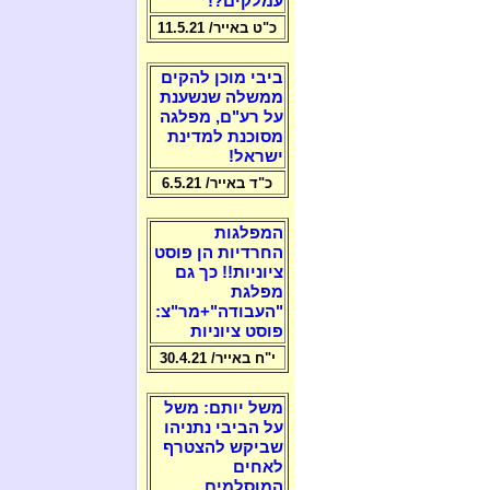
עמלקים?!
כ"ט באייר/ 11.5.21
ביבי מוכן להקים
ממשלה שנשענת
על רע"ם, מפלגה
מסוכנת למדינת
ישראל!
כ"ד באייר/ 6.5.21
המפלגות
החרדיות הן פוסט
ציוניות!! כך גם
מפלגת
"העבודה"+מר"צ:
פוסט ציוניות
י"ח באייר/ 30.4.21
משל יותם: משל
על הביבי נתניהו
שביקש להצטרף
לאחים
המוסלמים