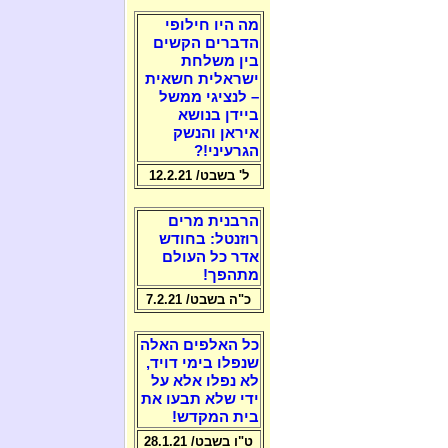
מה היו חילופי
הדברים הקשים
בין משלחת
ישראלית חשאית
– לנציגי ממשל
ביידן בנושא
איראן והנשק
הגרעיני!?
ל' בשבט/ 12.2.21
הרבנית מרים
רוזנטל: בחודש
אדר כל העולם
מתהפך!
כ"ה בשבט/ 7.2.21
כל האלפים האלה
שנפלו בימי דויד,
לא נפלו אלא על
ידי שלא תבעו את
בית המקדש!
ט"ו בשבט/ 28.1.21