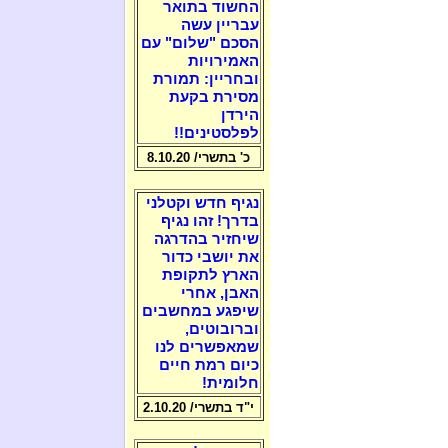
החשוד בתואר
עבריין עשה
הסכם "שלום" עם
האמירויות
ובחריין: תמורת
מסירת בקעת
הירדן
לפלסטינים!!
כ' בתשרי/ 8.10.20
נגיף חדש וקטלני
בדרך! זהו נגיף
שיחזיר בהדרגה
את יושבי כדור
הארץ לתקופת
האבן, אחרי
שיפגע במחשבים
וברובוטים,
שמאפשרים לנו
כיום רמת חיים
חלומית!
י"ד בתשרי/ 2.10.20