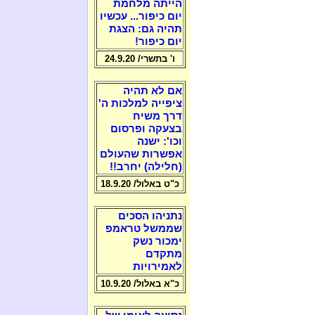
הייתה מלחמת
יום כיפור... עכשיו
תהיה גם: הצגת
יום כיפור!
ו' בתשרי/ 24.9.20
אם לא תהיה
ציפייה למלכות ה'
דרך משיח
בצעקה ופרסום
וכו': ישנה
אפשרות שהעולם
(חלילה) יחרב!!
כ"ט באלול/ 18.9.20
נתניהו הסכים
שממשל טראמפ
ימכור נשק
מתקדם
לאמירויות
כ"א באלול/ 10.9.20