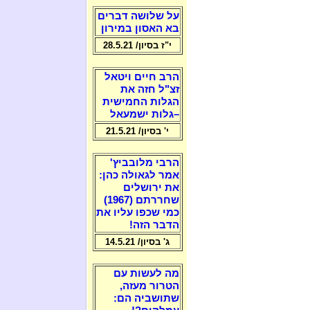
על שלושה דברים
בא האסון במירון
י"ז בסיון/ 28.5.21
הרב חיים ויטאל
זצ"ל חזה את
הגלות החמישית
–גלות ישמעאל
י' בסיון/ 21.5.21
הרבי מלובביץ'
אמר לגאולה כהן:
את ירושלים
שחררתם (1967)
כמי שכפו עליו את
הדבר הזה!
ג' בסיון/ 14.5.21
מה לעשות עם
הטרור מעזה,
שתושביה הם: