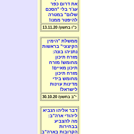
את דרום כפר
עג'ר בלי "הסכם
שלום" במטרה
להיפטר ממנו!
כ"ו בחשון/ 13.11.20
ממשלת "הימין
הקיצוני" בראשות
נתניהו בונה:
מזרח תיכון
מחומש! מזרח
תיכון מאיים!
מזרח תיכון
מחומש בידי
מדינות עוינות
לישראל!
י"ב בחשון/ 30.10.20
דבר אליהו הנביא
ליהודי ארה"ב:
מה להצביע
בבחירות
הקרובות בארה"ב