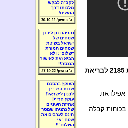
לקב"ה לבקש
מלכותו דרך
המשיח!
ה' בחשון/ 30.10.22
נתניהו נתן לירדן
שטחים של
ישראל בשיטת
שטחים תמורת
"שלום": ולא
הביא זאת לאישור
הכנסת!!
* יעקב הראה את הדרך הזו כאשר בשנת 2185 לבריאת
ב' בחשון/ 27.10.22
העוקץ בהסכם
שדות הגז בין
ואפילו את
לבנון לישראל!
עוקץ חריף!
אחיזת העיניים
 בכוחות קבלה
של נתניהו שמסר
חינם לערבים את
שטח "אי
השלום"!!