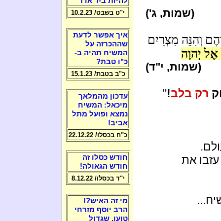
להיות ב-ז' אדר
(שמות, ג')
י"ט בשבט/ 10.2.23
איך אפשר לדעת
הֶם וְהִנֵּה מִצְרַיִם
שההכרזה על
 אֶל יְהוָה
המשיח תהיה ב-
כ"ו טבת?
(שמות, י"ד)
כ"ב בטבת/ 15.1.23
וק
רק בלב
!
"
עדכון מהמלאך
מיכאל: המשיח
נמצא ופועל מתל
אביב!
כ"ח בכסלו/ 22.12.22
לם.
 עזבו את
חודש כסלו זה
חודש הגאולה!
י"ד בכסלו/ 8.12.22
ח...
מי זה האיש?!
הרב יוסף מזרחי
טוען, שגדול