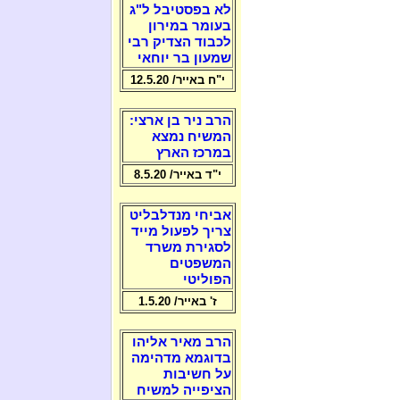
לא בפסטיבל ל"ג
בעומר במירון
לכבוד הצדיק רבי
שמעון בר יוחאי
י"ח באייר/ 12.5.20
הרב ניר בן ארצי:
המשיח נמצא
במרכז הארץ
י"ד באייר/ 8.5.20
אביחי מנדלבליט
צריך לפעול מייד
לסגירת משרד
המשפטים
הפוליטי
ז' באייר/ 1.5.20
הרב מאיר אליהו
בדוגמא מדהימה
על חשיבות
הציפייה למשיח