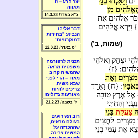
רַיִם
וַיֵּאָנְחוּ בְנֵי
יצר הרע – זו
תאווה
ָאֱלֹהִים מִן
כ"א באדר/ 14.3.23
ְכֹּר אֱלֹהִים אֶת
וַיַּרְא אֱלֹהִים
דבר אליהו
הנביא: "בחירות
דמוקרטיות"
(שמות, ב')
י"ט באדר/ 12.3.23
ֹהֵי יִצְחָק וֵאלֹהֵי
תכנית לרפורמה
משפטית מראה
ָאֱלֹהִים: {ז}
שהמשיח קרוב
מִצְרָיִם וְאֶת
מאוד – הרי לפני
שבא משיח,
ְאֹבָיו
: {ח} וָאֵרֵד
צריכים להיות
וא אֶל אֶרֶץ טוֹבָה
מאורעות גדולים!
ֲנִי וְהַחִתִּי
ל' בשבט/ 21.2.23
ּה
צַעֲקַת
בְּנֵי
רוב האירועים
 מִצְרַיִם לֹחֲצִים
בעולם מראים,
שההכרזה על
צֵא אֶת עַמִּי בְנֵי
המשיח צריכה