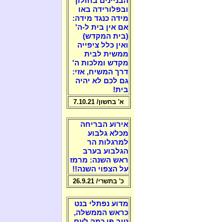
הבניינים בחולון
ובפלורידה באו
מידה כנגד מידה:
אם אין בית ל-ה'
(בית המקדש)
ואין כלל ציפייה
ממשית לבית
מקדש ומלכות ה'
דרך המשיח, אזי:
גם לכם לא יהיה
בית!
א' בחשון/ 7.10.21
אירוע הבריחה
מכלא גלבוע
למרגלות הר
הגלבוע בערב
ראש השנה: מרמז
על הצפוי השנה!!
כ' בתשרי/ 26.9.21
מדוע נפתלי בנט
כראש הממשלה,
טוב פי כמה לעם