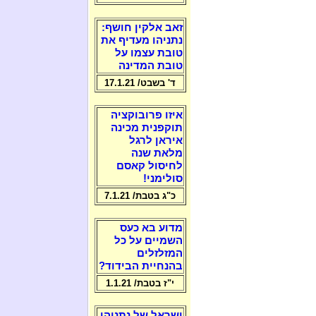
זאב אלקין חושף:
נתניהו מעדיף את
טובת עצמו על
טובת המדינה
ד' בשבט/ 17.1.21
איזו פרובוקציה
תוקפנית מכינה
איראן לרגל
מלאת שנה
לחיסול קאסם
סולימני!
כ"ג בטבת/ 7.1.21
מדוע בא כעס
השמיים על כל
המזלזלים
בהנחיית הבידוד?
י"ז בטבת/ 1.1.21
ישראל של נתניהו