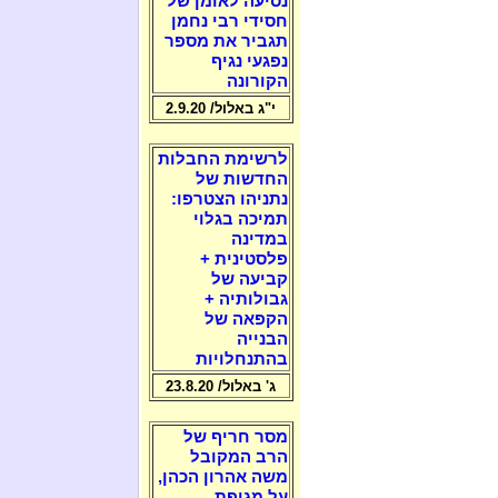
נסיעה לאומן של
חסידי רבי נחמן
תגביר את מספר
נפגעי נגיף
הקורונה
י"ג באלול/ 2.9.20
לרשימת החבלות
החדשות של
נתניהו הצטרפו:
תמיכה בגלוי
במדינה
פלסטינית +
קביעה של
גבולותיה +
הקפאה של
הבנייה
בהתנחלויות
ג' באלול/ 23.8.20
מסר חריף של
הרב המקובל
משה אהרון הכהן,
על מגיפת