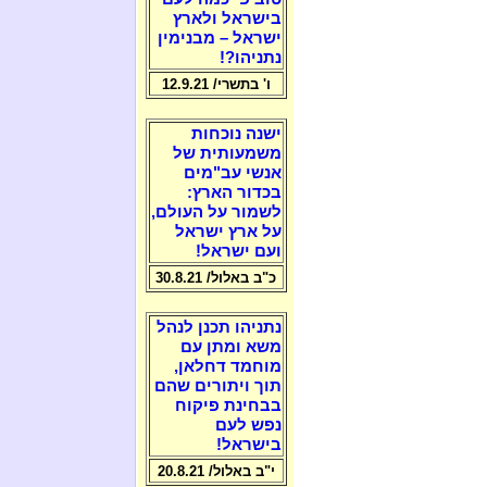
בישראל ולארץ
ישראל – מבנימין
נתניהו?!
ו' בתשרי/ 12.9.21
ישנה נוכחות
משמעותית של
אנשי עב"מים
בכדור הארץ:
לשמור על העולם,
על ארץ ישראל
ועם ישראל!
כ"ב באלול/ 30.8.21
נתניהו תכנן לנהל
משא ומתן עם
מוחמד דחלאן,
תוך ויתורים שהם
בבחינת פיקוח
נפש לעם
בישראל!
י"ב באלול/ 20.8.21