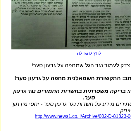
לחץ להגדלה
צדק לעמוד נגד הגל שמחפה על גדעון סער!
תב: התקשורת השמאלנית מחפה על גדעון סער!
: בדיקה משטרתית בחשדות החמורים נגד גדעון
סער.
רים מידע על חשדות נגד גדעון סער - יחסי מין תוך
יצחק
http://www.news1.co.il/Archive/002-D-81323-0