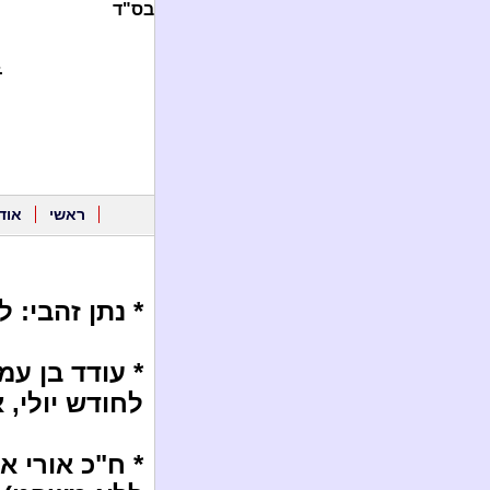
בס"ד
.
ראשי
אוד
* נתן זהבי: 
* עודד בן ע
לחודש יולי, א