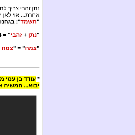
נתן זהבי צריך לח
אחרת... אוי לאן י
"
תשמד
": בגהנו
"
נתן
+
זהבי
" = 524 = "
"
צמח
" = "
צמח ד
*
עודד בן עמי מ
יבוא... המשיח א