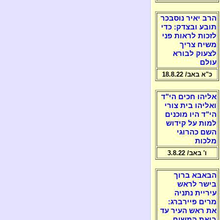
הרב יאיר נוסבכר
תובע ובצדק: כדי
לזכות לראות פני
משיח צריך
לצעוק לבורא
עולם
כ"א באב/ 18.8.22
אליהו חכים הי"ד
ואליהו בית צורי
הי"ד היו מוכנים
למות על קידוש
השם כהרוגי
מלכות
ו' באב/ 3.8.22
הבאבא ברוך
בישר לראש
עיריית נתניה
מרים פיירברג:
את ראש העיר עד
ביאת המשיח