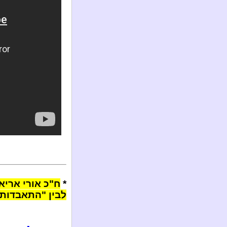
*
לבין "התאבדות" 