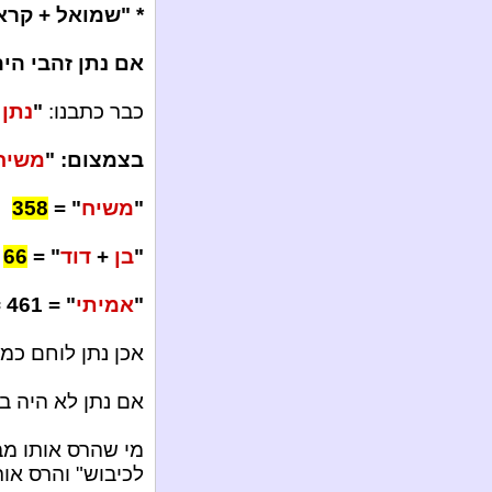
* "שמואל + קראוס" = 744 = 
אם נתן זהבי היה 
כבר כתבנו:
"
נתן
+
בצמצום: "
משיח
"
משיח
" =
358
"
בן
+
דוד
" =
66
"
אמיתי
" = 461 = 66 + 358 + 37
אכן נתן לוחם כמו
אם נתן לא היה בא
מי שהרס אותו מבח
לכיבוש" והרס אותו