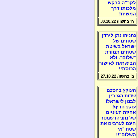
לקב"ה לבקש
מלכותו דרך
המשיח!
ה' בחשון/ 30.10.22
נתניהו נתן לירדן
שטחים של
ישראל בשיטת
שטחים תמורת
"שלום": ולא
הביא זאת לאישור
הכנסת!!
ב' בחשון/ 27.10.22
העוקץ בהסכם
שדות הגז בין
לבנון לישראל!
עוקץ חריף!
אחיזת העיניים
של נתניהו שמסר
חינם לערבים את
שטח "אי
השלום"!!