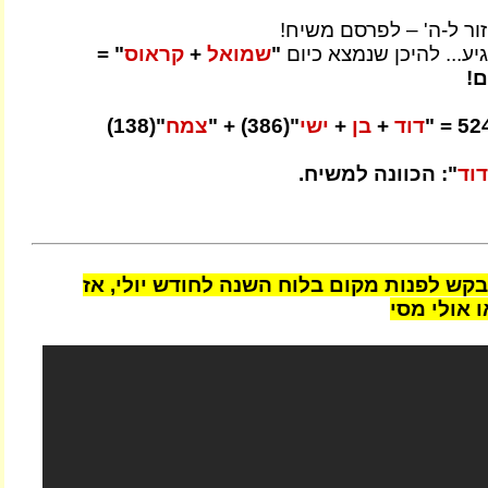
זור ל-ה' – לפרסם משיח!
גיע... להיכן שנמצא כיום
"
שמואל
+
קראוס
" =
ם!
דוד
+
בן
+
ישי
"(386) + "
צמח
"(138)
וד
": הכוונה למשיח.
בקש לפנות מקום בלוח השנה לחודש יולי, אז
ו אולי מסי