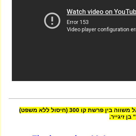
ח"כ אורי אריאל משווה בין פרשת קו 300 (חיסול ללא משפט)
בן זיגייר.