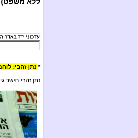
ללא משפט) לב
עדכוני י"ד באדר ה'תשע"ג 
*
נתן זהבי: לוח
נתן זהבי חישב גי