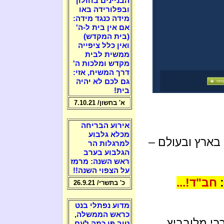
הבניינים בחולון
ובפלורידה באו
מידה כנגד מידה:
אם אין בית ל-ה'
(בית המקדש)
ואין כלל ציפייה
ממשית לבית
מקדש ומלכות ה'
דרך המשיח, אזי:
גם לכם לא יהיה
בית!
א' בחשון/ 7.10.21
אירוע הבריחה
מכלא גלבוע
בארץ ובעולם –
למרגלות הר
הגלבוע בערב
ראש השנה: מרמז
על הצפוי השנה!!
:
חב"ד!...
כ' בתשרי/ 26.9.21
מדוע נפתלי בנט
כראש הממשלה,
בי מלובביץ
טוב פי כמה לעם