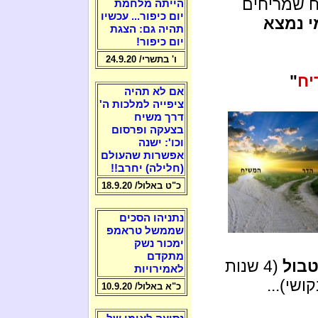
יח שמריחים
הייתה מלחמת
יום כיפור... עכשיו
י נמצא
תהיה גם: הצגת
יום כיפור!
ו' בתשרי/ 24.9.20
יח
"
אם לא תהיה
ציפייה למלכות ה'
דרך משיח
בצעקה ופרסום
וכו': ישנה
אפשרות שהעולם
(חלילה) יחרב!!
כ"ט באלול/ 18.9.20
נתניהו הסכים
שממשל טראמפ
ימכור נשק
מתקדם
טבול
(4 שנות
לאמירויות
כ"א באלול/ 10.9.20