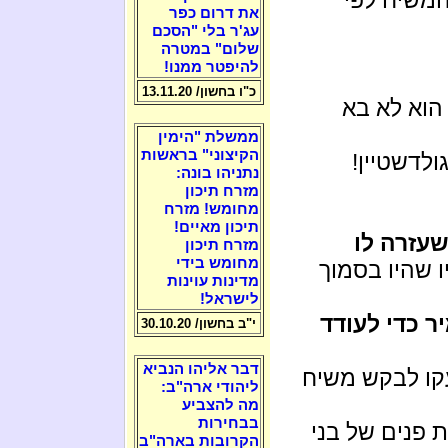
את דרום כפר
עג'ר בלי "הסכם
שלום" במטרה
להיפטר ממנו!
כ"ו בחשון/ 13.11.20
הוא לא בא
ממשלת "הימין
הקיצוני" בראשות
לדשטיין!
נתניהו בונה:
מזרח תיכון
מחומש! מזרח
תיכון מאיים!
שעזרה לו
מזרח תיכון
מחומש בידי
ו שהיו בסמוך
מדינות עוינות
לישראל!
 כדי לעודד
י"ב בחשון/ 30.10.20
דבר אליהו הנביא
קו לבקש משיח
ליהודי ארה"ב:
מה להצביע
בבחירות
ת פנים של בני
הקרובות בארה"ב