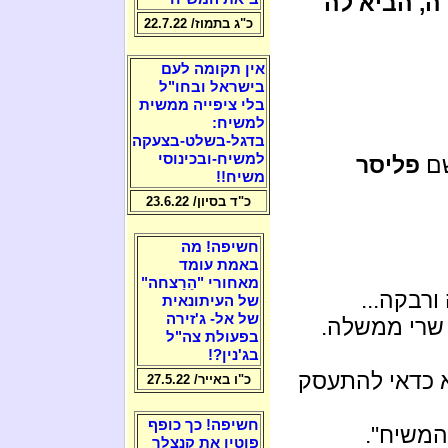
ה, הביא לה
כ"ג בתמוז/ 22.7.22
אין תקומה לעם
בישראל ובחו"ל
בלי ציפייה ממשית
למשיח:
בדגל-בשלט-בצעקה
למשיח-ובכינוסי
שם
פליסר
משיח!!
כ"ד בסיון/ 23.6.22
חשיפה! מה
באמת עומד
מאחורי "הֵרַצחה"
ורבקה...
של העיתונאית
של אל- ג'זירה
שרי ממשלה.
בפעולת צה"ל
בג'נין?!
א כדאי להתעסק
כ"ו באייר/ 27.5.22
חשיפה! כך כופף
המשיח".
פוטין את קנצלר