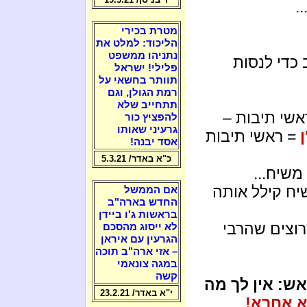
.
מטרת בכירי
הליכוד: למלט את
נתניהו ממשפט
כדי לנסות
פלילי! ישראל
תוותר בחשאי על
רמת הגולן, וגם
תתחייב שלא
"ן = ראשי תיבות –
להפציץ כור
גרעיני שאותו
= ראשי תיבות
אסד יבנה!
כ"א באדר/ 5.3.21
שיח...
יח קילל אותה
אם הממשל
החדש בארה"ב
בראשות ג'ו ביידן
וצים שהרבי
לא ייסוג מהסכם
הגרעין עם איראן
– אזי ארה"ב תוכה
במגה צונאמי
קשה
ש: אין לך מה
י"א באדר/ 23.2.21
א אחרא!