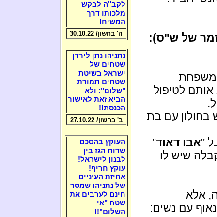
לקב"ה לבקש
מלכותו דרך
המשיח!
ה' בחשון/ 30.10.22
מר של ש"ס):
נתניהו נתן לירדן
שטחים של
ישראל בשיטת
 משפחת
שטחים תמורת
אותם לטיפול
"שלום": ולא
הביא זאת לאישור
.
הכנסת!!
 בחולון עם בת
ב' בחשון/ 27.10.22
 "
אבו דאוד
"
העוקץ בהסכם
שדות הגז בין
בלה שיש לו
לבנון לישראל!
עוקץ חריף!
אחיזת העיניים
של נתניהו שמסר
, אלא
חינם לערבים את
שטח "אי
אוף עם נשים:
השלום"!!