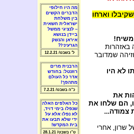
מה היו חילופי
קיבלו וארחו
הדברים הקשים
בין משלחת
ישראלית חשאית
– לנציגי ממשל
ביידן בנושא
משיח!
איראן והנשק
 באזהרות
הגרעיני!?
ל' בשבט/ 12.2.21
זיהה שמדובר
הרבנית מרים
ו לא היו
רוזנטל: בחודש
אדר כל העולם
מתהפך!
כ"ה בשבט/ 7.2.21
ות את
ו, הם שלחו את
כל האלפים האלה
שנפלו בימי דויד,
צמודה...
לא נפלו אלא על
ידי שלא תבעו את
בית המקדש!
 שרון, אחרי
ט"ו בשבט/ 28.1.21