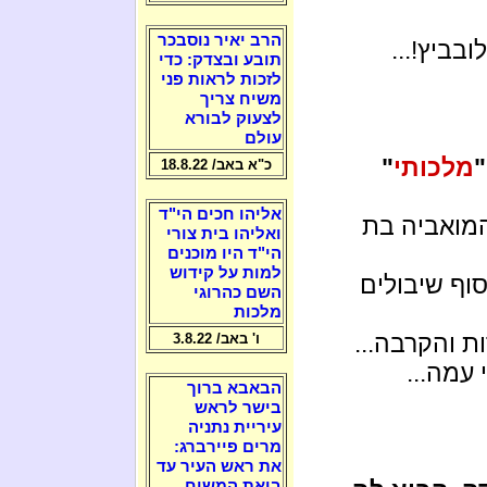
הרב יאיר נוסבכר
בביץ!...
תובע ובצדק: כדי
לזכות לראות פני
משיח צריך
לצעוק לבורא
עולם
מלכותי
"
כ"א באב/ 18.8.22
אליהו חכים הי"ד
המואביה בת
ואליהו בית צורי
הי"ד היו מוכנים
למות על קידוש
וף שיבולים
השם כהרוגי
מלכות
ת והקרבה...
ו' באב/ 3.8.22
עמה...
הבאבא ברוך
בישר לראש
עיריית נתניה
מרים פיירברג:
את ראש העיר עד
ביאת המשיח