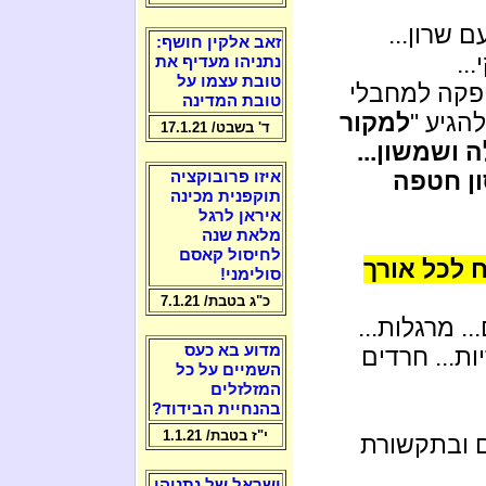
 שרון...
זאב אלקין חושף:
..
נתניהו מעדיף את
טובת עצמו על
פקה למחבלי
טובת המדינה
הגיע "
למקור
ד' בשבט/ 17.1.21
ה ושמשון...
ן חטפה
איזו פרובוקציה
תוקפנית מכינה
איראן לרגל
מלאת שנה
לחיסול קאסם
 לכל אורך
סולימני!
כ"ג בטבת/ 7.1.21
. מרגלות...
מדוע בא כעס
ות... חרדים
השמיים על כל
המזלזלים
בהנחיית הבידוד?
י"ז בטבת/ 1.1.21
 ובתקשורת
ישראל של נתניהו