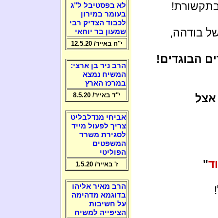
בתקשורת!
לא בפסטיבל ל"ג
בעומר במירון
לכבוד הצדיק רבי
ל בודהה,
שמעון בר יוחאי
י"ח באייר/ 12.5.20
ם הבוגדים!
הרב ניר בן ארצי:
המשיח נמצא
במרכז הארץ
י"ד באייר/ 8.5.20
 אצל
אביחי מנדלבליט
צריך לפעול מייד
לסגירת משרד
המשפטים
הפוליטי
ד
"
ז' באייר/ 1.5.20
הרב מאיר אליהו
בדוגמא מדהימה
על חשיבות
הציפייה למשיח