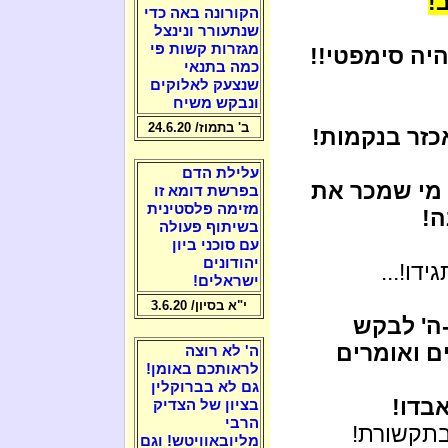
!
הקורונה באה כדי
שנתעורר ונינצל
מגזרות קשות פי
יה סימפטי!!
כמה בתנאי
שנצעק לאלוקים
ונבקש משיח
ב' בתמוז/ 24.6.20
כזר בנקמות!
עלילת הדם
 מי שמכר את
בפרשת דומא זו
מזימה פלסטינית
ה!
בשיתוף פעולה
עם סוכני ביון
יהודונים
ידו!...
ישראלים!
י"א בסיון/ 3.6.20
ה' לבקש
ם ואומרים
ה' לא רוצה
לראותכם באומן!
גם לא בברוקלין
בדו!
בציון של הצדיק
הרבי
בתקשורת!
מליובאוויטש! וגם