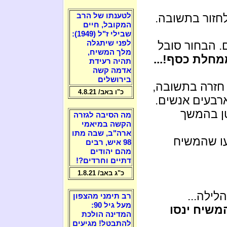
חזור בתשובה.
לטענתו של הרב
המקובל, חיים
שבילי ז"ל (1949):
ם. הבחור סובל
לפני שיתגלה
מלך המשיח,
מחלת כסף!...
תהיה רעידת
אדמה קשה
בירושלים
זרה בתשובה,
כ"ו באב/ 4.8.21
רבעים אנשים.
טן בהמשך
מה הסיבה לגזרה
הקשה במיאמי
ארה"ב, שבה מתו
דעו שהמשיח
98 איש, רבים
מהם יהודים
דתיים וחרדים?!
כ"ג באב/ 1.8.21
לילה...
רב תימני מהצפון
מעל גיל 90:
משיח ינסו
המדינה הולכת
להתבטל! מגיעים