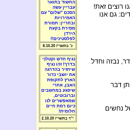
החשוד בתואר
נו רוצים זאת!
עבריין עשה
הסכם "שלום" עם
ים: גם אנו
האמירויות
ובחריין: תמורת
מסירת בקעת
הירדן
לפלסטינים!!
כ' בתשרי/ 8.10.20
נגיף חדש וקטלני
דר, נבזה וחדל
בדרך! זהו נגיף
שיחזיר בהדרגה
את יושבי כדור
הארץ לתקופת
תן דבר
האבן, אחרי
שיפגע במחשבים
וברובוטים,
שמאפשרים לנו
כיום רמת חיים
ל נחשים
חלומית!
י"ד בתשרי/ 2.10.20