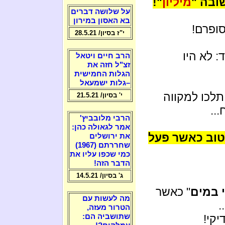
ובה "
מיליון
"!
על שלושה דברים
בא האסון במירון
ופרם!
י"ז בסיון/ 28.5.21
: לא היו
הרב חיים ויטאל
זצ"ל חזה את
הגלות החמישית
–גלות ישמעאל
תלכו למקווה
י' בסיון/ 21.5.21
..
הרבי מלובביץ'
אמר לגאולה כהן:
טוב כאשר פעל
את ירושלים
שחררתם (1967)
כמי שכפו עליו את
הדבר הזה!
ג' בסיון/ 14.5.21
 במים
" כאשר
מה לעשות עם
.
הטרור מעזה,
יקי!
שתושביה הם: