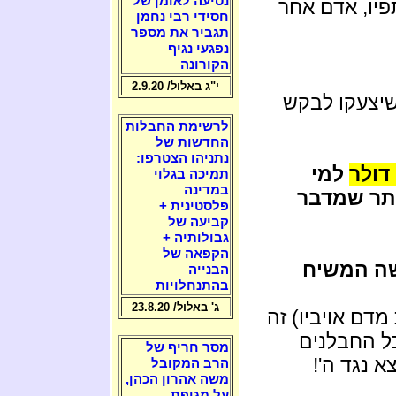
נסיעה לאומן של
יו, אדם אחר
חסידי רבי נחמן
תגביר את מספר
נפגעי נגיף
הקורונה
י"ג באלול/ 2.9.20
שיצעקו לבקש
לרשימת החבלות
החדשות של
נתניהו הצטרפו:
למי
תמיכה בגלוי
במדינה
תר שמדבר
פלסטינית +
קביעה של
גבולותיה +
הקפאה של
שה המשיח
הבנייה
בהתנחלויות
ג' באלול/ 23.8.20
דם אויביו) זה
ל החבלנים
מסר חריף של
 נגד ה'!
הרב המקובל
משה אהרון הכהן,
על מגיפת