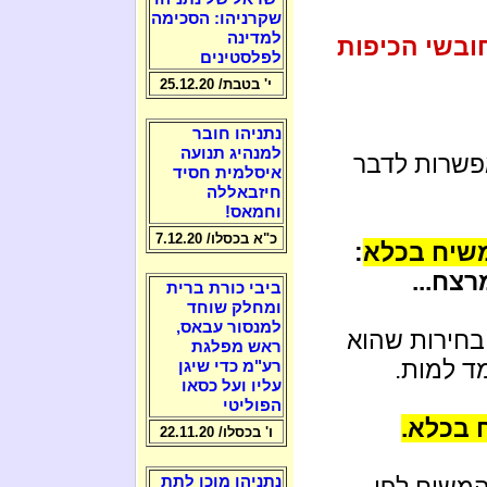
שקרניהו: הסכימה
למדינה
ובשי הכיפות
לפלסטינים
י' בטבת/ 25.12.20
נתניהו חובר
למנהיג תנועה
אפשרות לדבר
איסלמית חסיד
חיזבאללה
וחמאס!
כ"א בכסלו/ 7.12.20
שיח בכלא
:
רצח...
ביבי כורת ברית
ומחלק שוחד
למנסור עבאס,
בחירות שהוא
ראש מפלגת
ד למות.
רע"מ כדי שיגן
עליו ועל כסאו
הפוליטי
 בכלא.
ו' בכסלו/ 22.11.20
 המשיח לפי
נתניהו מוכן לתת