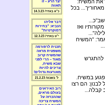
 את המשיח:
יצר הרע – זו
תאווה
אחוריך... בכל
כ"א באדר/ 14.3.23
ב"כ...
דבר אליהו
ורותיו ואז
הנביא: "בחירות
דמוקרטיות"
לה"...
י"ט באדר/ 12.3.23
מר: "המשיח
.
תכנית לרפורמה
משפטית מראה
שהמשיח קרוב
 להתגרש
מאוד – הרי לפני
שבא משיח,
צריכים להיות
מאורעות גדולים!
גוע במשיח.
ל' בשבט/ 21.2.23
לבנון: הם רצו
רוב האירועים
 קבלה...
בעולם מראים,
שההכרזה על
המשיח צריכה