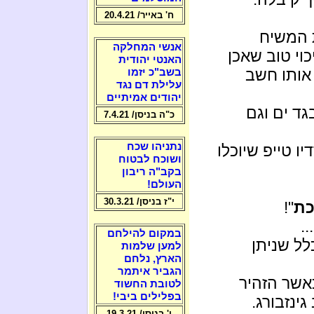
ח' באייר/ 20.4.21
המשיח
אנשי המחלקה
וי טוב שאכן
האנטי יהודית
 אותו חשב
בשב"כ יזמו
עלילת דם נגד
יהודים אמיתיים
ד ים וגם
כ"ה בניסן/ 7.4.21
נתניהו שכח
 טייפ שיוכלו
ושוכח לבטוח
בקב"ה ריבון
העולם!
י"ז בניסן/ 30.3.21
ת
"!
.
במקום להילחם
לל שניתן
למען שלמות
הארץ, נלחם
הגביר איתמר
אשר הזהיר
לטובת החשוד
בפלילים ביבי!
ינזבורג.
ו' בניסן/ 19.3.21