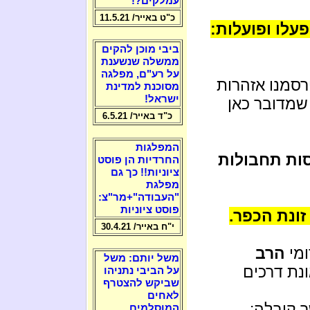
עמלקים?!
כ"ט באייר/ 11.5.21
פעלו ופועלות:
ביבי מוכן להקים
ממשלה שנשענת
על רע"ם, מפלגה
ירסמנו אזהרות
מסוכנת למדינת
ישראל!
 שמדובר כאן
כ"ד באייר/ 6.5.21
המפלגות
סות תחבולות
החרדיות הן פוסט
ציוניות!! כך גם
מפלגת
"העבודה"+מר"צ:
פוסט ציוניות
זונת הכפר.
י"ח באייר/ 30.4.21
ומי
הרב
משל יותם: משל
נת דרכים
על הביבי נתניהו
שביקש להצטרף
לאחים
ך קיבלה:
המוסלמים