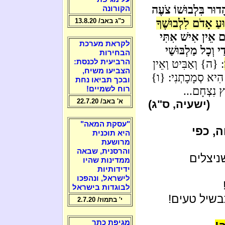
דוּר בִּלְבוּשׁוֹ צֹעֶה
הקורונה
ּעַ אָדֹם לִלְבוּשֶׁךָ
כ"ג באב/ 13.8.20
ִּים אֵין אִישׁ אִתִּי
לקראת מערכת
י וְכָל מַלְבּוּשַׁי
הבחירות
: {ה} וְאַבִּיט וְאֵין
הרביעית לכנסת:
הצביעו משיח,
ִי הִיא סְמָכָתְנִי: {ו}
ובכך תביאו נחת
ֶץ נִצְחָם...
רוח לשמיים!
א' באב/ 22.7.20
(ישעיה, ס"ג)
"עסקת המאה"
, כפי
היא תוכנית
מרושעת
והרסנית, שבאה
ניצלים
ממדינות שהיו
ידידותיות
לישראל, ונהפכו
לבוגדות בישראל
שיל טעים!
י' בתמוז/ 2.7.20
מגיפת כתר