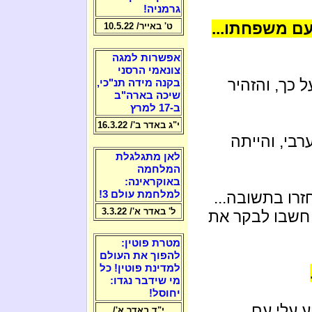
גרמניה!
עם משפחתו...
ט' באייר/ 10.5.22
אפשרות למגה
צונאמי הרסני
כך, והזהיר
בקנה מידה תנ"כי,
שיכה בארה"ב
ב-17 למרץ
י"ג באדר ב'/ 16.3.22
רבי, והייתה
לאן מתגלגלת
המלחמה
באוקראינה:
זרו בתשובה...
למלחמת עולם 3!
ל' באדר א'/ 3.3.22
 חשבו לבקר את
מטרת פוטין:
להפוך את העולם
למדינת פוטין! כל
מי שידבר נגדו:
יחוסל!
 עלי עם
י"ד באדר א'/