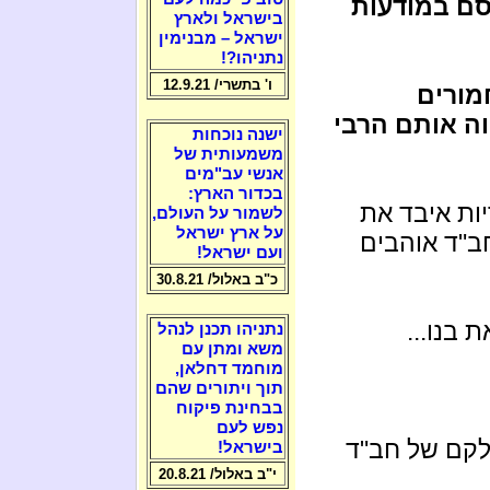
ם במודעות
בישראל ולארץ
ישראל – מבנימין
נתניהו?!
ו' בתשרי/ 12.9.21
מורים
ה אותם הרבי
ישנה נוכחות
משמעותית של
אנשי עב"מים
בכדור הארץ:
ות איבד את
לשמור על העולם,
על ארץ ישראל
ב"ד אוהבים
ועם ישראל!
כ"ב באלול/ 30.8.21
בנו...
נתניהו תכנן לנהל
משא ומתן עם
מוחמד דחלאן,
תוך ויתורים שהם
בבחינת פיקוח
נפש לעם
לקם של חב"ד
בישראל!
י"ב באלול/ 20.8.21