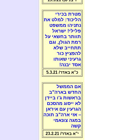
מטרת בכירי
הליכוד: למלט את
נתניהו ממשפט
פלילי! ישראל
תוותר בחשאי על
רמת הגולן, וגם
תתחייב שלא
להפציץ כור
גרעיני שאותו
אסד יבנה!
כ"א באדר/ 5.3.21
אם הממשל
החדש בארה"ב
בראשות ג'ו ביידן
לא ייסוג מהסכם
הגרעין עם איראן
– אזי ארה"ב תוכה
במגה צונאמי
קשה
י"א באדר/ 23.2.21