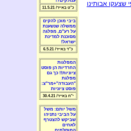
עמלקים?!
 שצעקו אבותינו
כ"ט באייר/ 11.5.21
ביבי מוכן להקים
ממשלה שנשענת
על רע"ם, מפלגה
מסוכנת למדינת
ישראל!
כ"ד באייר/ 6.5.21
המפלגות
החרדיות הן פוסט
ציוניות!! כך גם
מפלגת
"העבודה"+מר"צ:
פוסט ציוניות
י"ח באייר/ 30.4.21
משל יותם: משל
על הביבי נתניהו
שביקש להצטרף
לאחים
המוסלמים