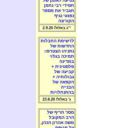
נסיעה לאומן של
חסידי רבי נחמן
תגביר את מספר
נפגעי נגיף
הקורונה
י"ג באלול/ 2.9.20
לרשימת החבלות
החדשות של
נתניהו הצטרפו:
תמיכה בגלוי
במדינה
פלסטינית +
קביעה של
גבולותיה +
הקפאה של
הבנייה
בהתנחלויות
ג' באלול/ 23.8.20
מסר חריף של
הרב המקובל
משה אהרון הכהן,
על מגיפת