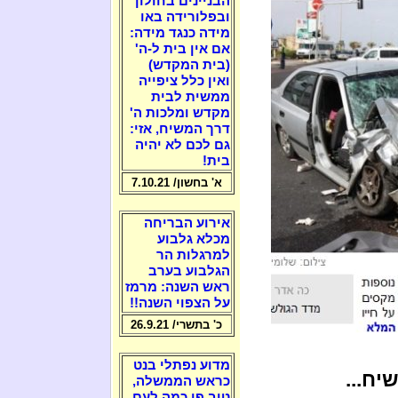
הבניינים בחולון
ובפלורידה באו
מידה כנגד מידה:
אם אין בית ל-ה'
(בית המקדש)
ואין כלל ציפייה
ממשית לבית
מקדש ומלכות ה'
דרך המשיח, אזי:
גם לכם לא יהיה
בית!
א' בחשון/ 7.10.21
אירוע הבריחה
מכלא גלבוע
למרגלות הר
הגלבוע בערב
ראש השנה: מרמז
על הצפוי השנה!!
כ' בתשרי/ 26.9.21
מדוע נפתלי בנט
יח...
כראש הממשלה,
טוב פי כמה לעם