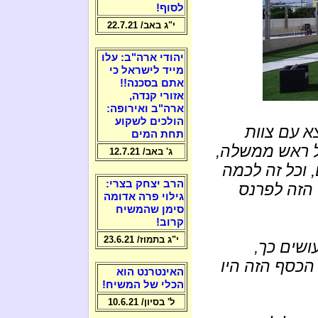
לסוף!
י"ג באב/ 22.7.21
יהודי ארה"ב: עלו
מייד לישראל כי
אתם בסכנה!!
אזורי קנדה,
ארה"ב ואירופה:
הולכים לשקוע
א עם צוות
תחת המים
של ראש ממשלה,
ג' באב/ 12.7.21
 וכל זה לכמה
הרב יצחק בצרי:
הזה לפרנס
גילוי פרה אדומה
סימן שהמשיח
קרוב!
י"ג בתמוז/ 23.6.21
ושים כך,
הכסף הזה היו
האינטרנט הוא
הכלי של המשיח!
ל' בסיון/ 10.6.21