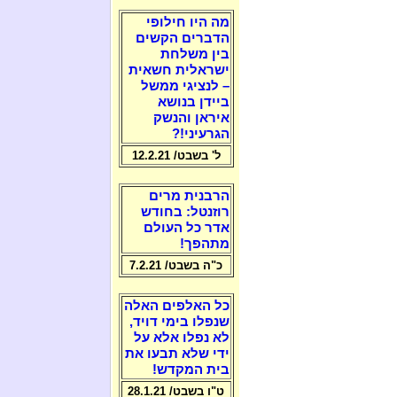
מה היו חילופי
הדברים הקשים
בין משלחת
ישראלית חשאית
– לנציגי ממשל
ביידן בנושא
איראן והנשק
הגרעיני!?
ל' בשבט/ 12.2.21
הרבנית מרים
רוזנטל: בחודש
אדר כל העולם
מתהפך!
כ"ה בשבט/ 7.2.21
כל האלפים האלה
שנפלו בימי דויד,
לא נפלו אלא על
ידי שלא תבעו את
בית המקדש!
ט"ו בשבט/ 28.1.21