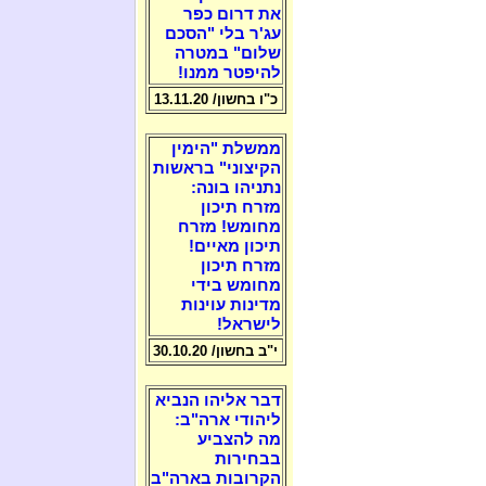
את דרום כפר
עג'ר בלי "הסכם
שלום" במטרה
להיפטר ממנו!
כ"ו בחשון/ 13.11.20
ממשלת "הימין
הקיצוני" בראשות
נתניהו בונה:
מזרח תיכון
מחומש! מזרח
תיכון מאיים!
מזרח תיכון
מחומש בידי
מדינות עוינות
לישראל!
י"ב בחשון/ 30.10.20
דבר אליהו הנביא
ליהודי ארה"ב:
מה להצביע
בבחירות
הקרובות בארה"ב