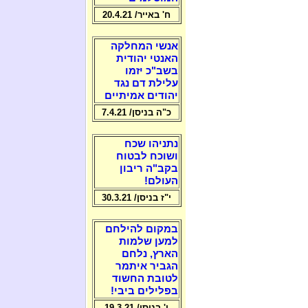
ח' באייר/ 20.4.21
אנשי המחלקה
האנטי יהודית
בשב"כ יזמו
עלילת דם נגד
יהודים אמיתיים
כ"ה בניסן/ 7.4.21
נתניהו שכח
ושוכח לבטוח
בקב"ה ריבון
העולם!
י"ז בניסן/ 30.3.21
במקום להילחם
למען שלמות
הארץ, נלחם
הגביר איתמר
לטובת החשוד
בפלילים ביבי!
ו' בניסן/ 19.3.21