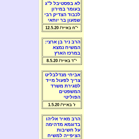
לא בפסטיבל ל"ג
בעומר במירון
לכבוד הצדיק רבי
שמעון בר יוחאי
י"ח באייר/ 12.5.20
הרב ניר בן ארצי:
המשיח נמצא
במרכז הארץ
י"ד באייר/ 8.5.20
אביחי מנדלבליט
צריך לפעול מייד
לסגירת משרד
המשפטים
הפוליטי
ז' באייר/ 1.5.20
הרב מאיר אליהו
בדוגמא מדהימה
על חשיבות
הציפייה למשיח