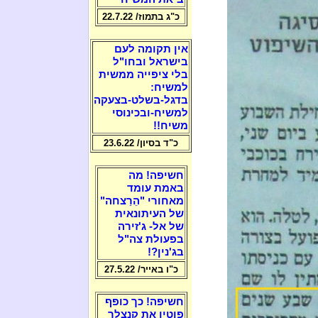
כ"ג בתמוז/ 22.7.22
אין תקומה לעם
בישראל ובחו"ל
בלי ציפייה ממשית
למשיח:
בדגל-בשלט-בצעקה
למשיח-ובכינוסי
משיח!!
כ"ד בסיון/ 23.6.22
חשיפה! מה
באמת עומד
מאחורי "הֵרַצחה"
של העיתונאית
של אל- ג'זירה
בפעולת צה"ל
בג'נין?!
כ"ו באייר/ 27.5.22
חשיפה! כך כופף
פוטין את קנצלר