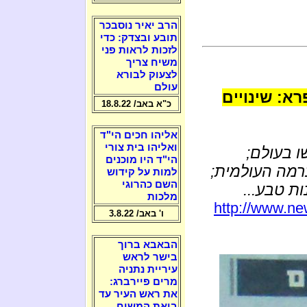
הרב יאיר נוסבכר
תובע ובצדק: כדי
לזכות לראות פני
משיח צריך
לצעוק לבורא
עולם
רא: שינויים
כ"א באב/ 18.8.22
אליהו חכים הי"ד
ואליהו בית צורי
ו בעולם;
הי"ד היו מוכנים
רמה העולמית;
למות על קידוש
השם כהרוגי
ות טבע...
מלכות
http://www.ne
ו' באב/ 3.8.22
הבאבא ברוך
בישר לראש
עיריית נתניה
מרים פיירברג:
את ראש העיר עד
ביאת המשיח