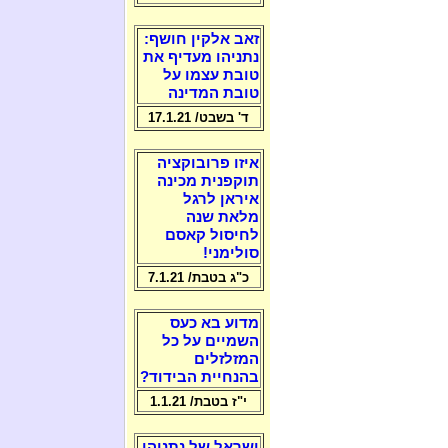
זאב אלקין חושף:
נתניהו מעדיף את
טובת עצמו על
טובת המדינה
ד' בשבט/ 17.1.21
איזו פרובוקציה
תוקפנית מכינה
איראן לרגל
מלאת שנה
לחיסול קאסם
סולימני!
כ"ג בטבת/ 7.1.21
מדוע בא כעס
השמיים על כל
המזלזלים
בהנחיית הבידוד?
י"ז בטבת/ 1.1.21
ישראל של נתניהו