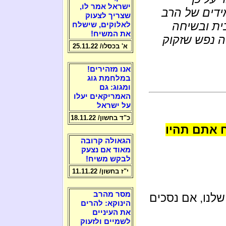
ישראל אמר לו,
ידים של הרב
שצריך לצעוק
בית ובשיחה
לאלוקים, שישלח
את המשיח!
"הרב חולה נפש שזקוק
א' בכסלו/ 25.11.22
אנו מזהירים!
במלחמת גוג
ומגוג: גם
האמריקאים יעלו
על ישראל
כ"ד בחשון/ 18.11.22
 אתם תהיו
הגאולה קרובה
מאוד אם נצעק
לבקש משיח!
י"ז בחשון/ 11.11.22
מסר מהרב
שלנו, אם נסכים
הינוקא: להרים
את העיניים
לשמיים ולזעוק