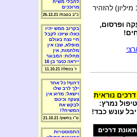
לחבלי משיח
(בחשבונו 100 מיליון) להזהיר
מרוככים
כ"ב בטבת/ 26.12.21
ה ופרסום,
בקרוב ממש יהיו
ים!
כאלו שיזכו לקבל
חיי נצח בעולם
מופלא, שבו אין
רצי
מלחמות, אין
מחלות: המבוגר
ייראה כנער בן 16
ז' בכסלו/ 11.10.21
דחוף! כל אחד
ילך לרב שלו
רכים נוראית
וישאל: מדוע אין
צעקה וכינוס
יפול נמרץ:
לבקש את
בל עונש כבד!
המשיח?!
ט"ו בחשון/ 21.10.21
התמוטטויות