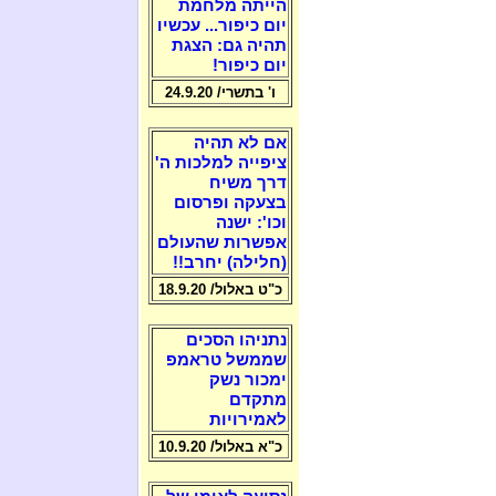
הייתה מלחמת
יום כיפור... עכשיו
תהיה גם: הצגת
יום כיפור!
ו' בתשרי/ 24.9.20
אם לא תהיה
ציפייה למלכות ה'
דרך משיח
בצעקה ופרסום
וכו': ישנה
אפשרות שהעולם
(חלילה) יחרב!!
כ"ט באלול/ 18.9.20
נתניהו הסכים
שממשל טראמפ
ימכור נשק
מתקדם
לאמירויות
כ"א באלול/ 10.9.20