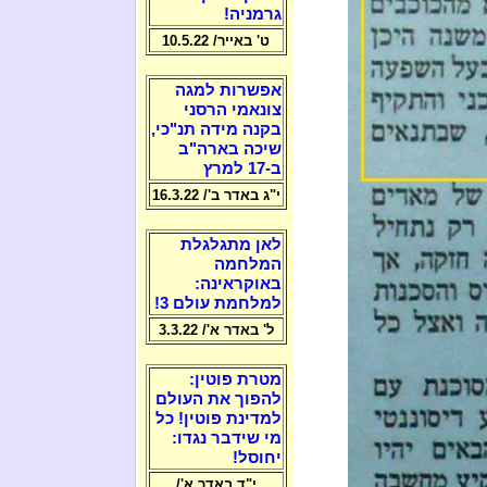
גרמניה!
ט' באייר/ 10.5.22
אפשרות למגה
צונאמי הרסני
בקנה מידה תנ"כי,
שיכה בארה"ב
ב-17 למרץ
י"ג באדר ב'/ 16.3.22
לאן מתגלגלת
המלחמה
באוקראינה:
למלחמת עולם 3!
ל' באדר א'/ 3.3.22
מטרת פוטין:
להפוך את העולם
למדינת פוטין! כל
מי שידבר נגדו:
יחוסל!
י"ד באדר א'/