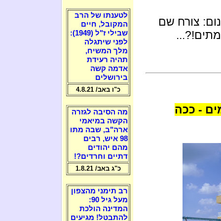
לטענתו של הרב
ם: צורח שם
המקובל, חיים
תים!?...
שבילי ז"ל (1949):
לפני שיתגלה
מלך המשיח,
תהיה רעידת
אדמה קשה
בירושלים
כ"ו באב/ 4.8.21
ים - ככה
מה הסיבה לגזרה
הקשה במיאמי
ארה"ב, שבה מתו
98 איש, רבים
מהם יהודים
דתיים וחרדים?!
כ"ג באב/ 1.8.21
רב תימני מהצפון
מעל גיל 90:
המדינה הולכת
להתבטל! מגיעים