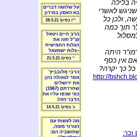
יה בלילה
על שלושה דברים
שניגש לאשרי
בא האסון במירון
ה, ולכן כל
י"ז בסיון/ 28.5.21
ר תוך כמה
הרב חיים ויטאל
למסלול
זצ"ל חזה את
הגלות החמישית
–גלות ישמעאל
מו"ר היתה
י' בסיון/ 21.5.21
ם אין כסף
כל כך יקרה?
הרבי מלובביץ'
http://bshch.b
אמר לגאולה כהן:
את ירושלים
שחררתם (1967)
כמי שכפו עליו את
הדבר הזה!
ג' בסיון/ 14.5.21
מה לעשות עם
הטרור מעזה,
כו':
שתושביה הם: