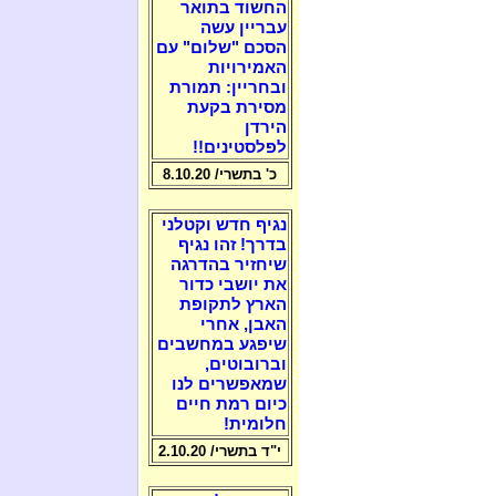
החשוד בתואר
עבריין עשה
הסכם "שלום" עם
האמירויות
ובחריין: תמורת
מסירת בקעת
הירדן
לפלסטינים!!
כ' בתשרי/ 8.10.20
נגיף חדש וקטלני
בדרך! זהו נגיף
שיחזיר בהדרגה
את יושבי כדור
הארץ לתקופת
האבן, אחרי
שיפגע במחשבים
וברובוטים,
שמאפשרים לנו
כיום רמת חיים
חלומית!
י"ד בתשרי/ 2.10.20