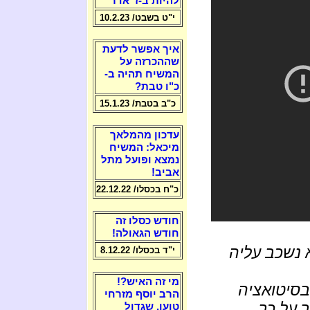
להיות ב-ז' אדר
י"ט בשבט/ 10.2.23
איך אפשר לדעת
שההכרזה על
המשיח תהיה ב-
כ"ו טבת?
כ"ב בטבת/ 15.1.23
עדכון מהמלאך
מיכאל: המשיח
נמצא ופועל מתל
אביב!
כ"ח בכסלו/ 22.12.22
חודש כסלו זה
חודש הגאולה!
א נשכב עליה
י"ד בכסלו/ 8.12.22
מי זה האיש?!
בסיטואציה
הרב יוסף מזרחי
 על כך
טוען, שגדול