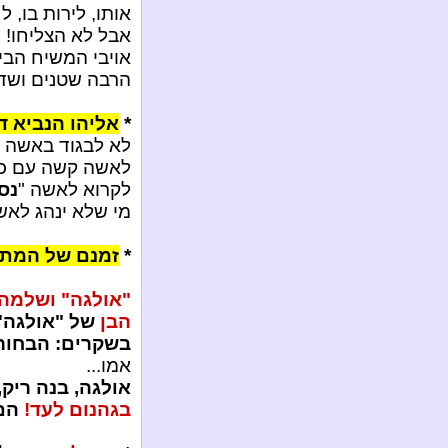
אותו, לירות בו, 
אבל לא הצליחו!
אויבי המשיח הבינ
הרבה שטנים ושדים
*
אליהו הנביא ד
לא לבגוד באשה ל
לאשה קשה עם כל
לקרוא לאשה "
נס
מי שלא ינהג לאש
*
זמנם של המתח
"אולגה" ושלמה
הבן
של "אולגה"
בשקרים: הבחור 
אמו...
אולגה, בנה ריק
בגהנום לעד!
הם 