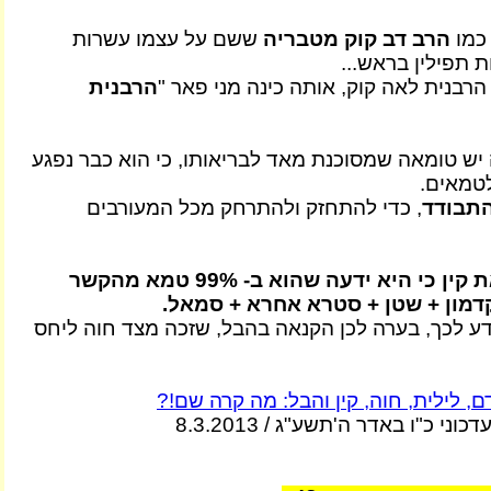
כמו
הרב דב קוק מטבריה
ששם על עצמו עשרות
ת תפילין בראש...
רבנית לאה קוק, אותה כינה מני פאר "
הרבנית
יש טומאה שמסוכנת מאד לבריאותו, כי הוא כבר נפגע
טמאים.
התבודד
, כדי להתחזק ולהתרחק מכל המעורבים
חוה לא סבלה את קין כי היא ידעה שהוא ב- 99% טמא מהקשר
קדמון + שטן + סטרא אחרא + סמאל.
דע לכך, בערה לכן הקנאה בהבל, שזכה מצד חוה ליחס
, לילית, חוה, קין והבל: מה קרה שם!?
דכוני כ"ו באדר ה'תשע"ג / 8.3.2013