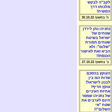
לקב"ה לבקש
מלכותו דרך
המשיח!
ה' בחשון/ 30.10.22
נתניהו נתן לירדן
שטחים של
ישראל בשיטת
שטחים תמורת
"שלום": ולא
הביא זאת לאישור
הכנסת!!
ב' בחשון/ 27.10.22
העוקץ בהסכם
שדות הגז בין
לבנון לישראל!
עוקץ חריף!
אחיזת העיניים
של נתניהו שמסר
חינם לערבים את
שטח "אי
השלום"!!