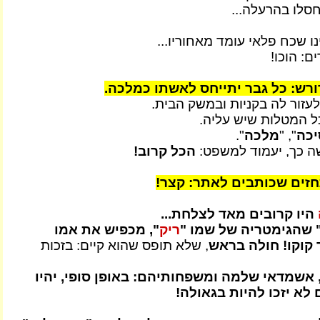
לחסלו בהרעלה...
ו שכח פלאי עומד מאחוריו...
: הוכו!
ורש: כל גבר יתייחס לאשתו כמלכה.
עזור לה בקניות ובמשק הבית.
 המטלות שיש עליה.
יכה
", "
מלכה
".
ה כך, יעמוד למשפט:
הכל קרוב!
זים שכותבים לאתר: קצר!
היו קרובים מאד לצלחת...
 שהגימטריה של שמו "
ריק
", מכפיש את אמו
קוקו! חולה בראש
, שלא תופס שהוא קיים: בזכות
, אשמדאי שלמה ומשפחותיהם: באופן סופי, יהיו
לא יזכו להיות בגאולה!