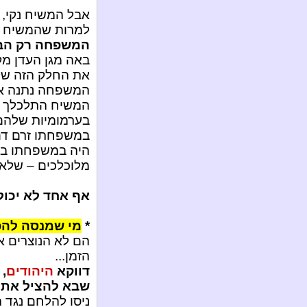
אבל המשיח נקי, ל
למרות שהמשיח נ
המשפחה רק הבי
באה מגן העדן מקן
את החלק הזה של 
המשפחה נתנה את
המשיח התלכלך ב
בערמומיות שלהם
במשפחתו זרם דם 
היה במשפחתו בצע
מלוכלכים – שלא 
אף אחד לא יכול
*
מי שמנסה להפר
הם לא הנוצרים א
הזמן...
דווקא
היהודים
,
שבא להציל את
ניסו להלחם נגד ה