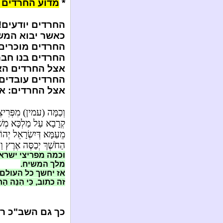
*
מדוע החרדים י
החרדים יודעים!.
כאשר יבוא המשי
החרדים מוכרים 
החרדים בנו חברה
אצל החרדים הא
החרדים עובדים:
אצל החרדים: אי
וְכַמָּה (עמין) מִפְּרִיצֵי 
קְרָבָא עַל מַלְכָּא מְשִׁי
מֵעַמָּא דְּיִשְׂרָאֵל יְה
הַחֹשֶׁךְ יְכַסֶּה אֶרֶץ ו
וכמה מפריצי ישראל
מלך המשיח.
אז יחשך כל העולם 
זה כתוב, כִּי הִנֵּה הַחֹש
כך גם השב"כ רו