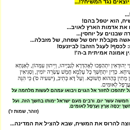
וצאים נגד המשיח?!...
..
ח, הוא יטפל בהם!
את אדמות הארץ לאויב...
 שבנוים על יוחסין...
שה מקבלת יחס של שפחה, של מזבלה...
 לכסף! לעגל הזהב! לביזנעס!
ן אמונה אמיתית ב-ה'!
יְהוּדָאִין יִתְהַפְּכוּ לְאָהַדְּרָא לְגַבַּיְיהוּ, וְיֵיתוּן עִמְּהוֹן, לְאַגָּחָא
חָא. כְּדֵין יִתְחָשַּׁךְ כָּל עָלְמָא חֲמֵשׁ עֶשְׂרֵה יוֹמִין, וְסַגִּיאִין
וֹן מֵתִין בְּהַהוּא חֲשׁוֹכָא. וְעַל דָּא כְּתִיב, (ישעיה ס') כִּי הִנֵּה
ַעֲרָפֶל לְאוּמִּים.
 יתהפכו לחזור אל הגוים ויבואו עמהם לעשות מלחמה על
חמשה עשר יום. ורבים מעם ישראל ימותו בחשך הזה. ועל
ֶׁךְ יְכַסֶּה אֶרֶץ וַעֲרָפֶל לְאוּמִּים.
(זוהר, שמות ז')
צה להרוס את המשיח, שבא להציל את המדינה...