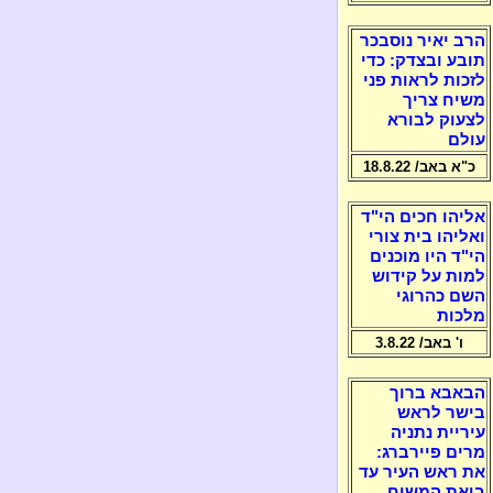
הרב יאיר נוסבכר
תובע ובצדק: כדי
לזכות לראות פני
משיח צריך
לצעוק לבורא
עולם
כ"א באב/ 18.8.22
אליהו חכים הי"ד
ואליהו בית צורי
הי"ד היו מוכנים
למות על קידוש
השם כהרוגי
מלכות
ו' באב/ 3.8.22
הבאבא ברוך
בישר לראש
עיריית נתניה
מרים פיירברג:
את ראש העיר עד
ביאת המשיח