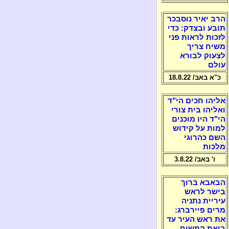
הרב יאיר נוסבכר
תובע ובצדק: כדי
לזכות לראות פני
משיח צריך
לצעוק לבורא
עולם
כ"א באב/ 18.8.22
אליהו חכים הי"ד
ואליהו בית צורי
הי"ד היו מוכנים
למות על קידוש
השם כהרוגי
מלכות
ו' באב/ 3.8.22
הבאבא ברוך
בישר לראש
עיריית נתניה
מרים פיירברג:
את ראש העיר עד
ביאת המשיח