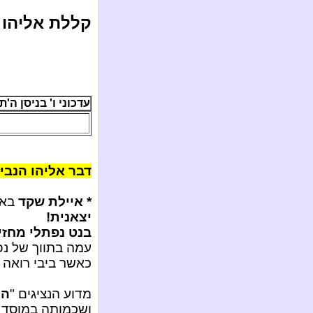
קללת אליהו ה
עדכוני ו' בניסן ה'תשע"ג /
דבר אליהו הנביא
* איילת שקד
באה
יצאנית!
בנט נפתלי מחזי
עמה בתווך של נפ
כאשר ביבי רואה 
מדוע הנציגים "
הח
ושכמותה במוסד 