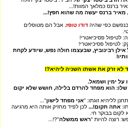
ר ברנס כמלאך המוות!...
מאיר ברנס יעשה מה שהוא חפץ!...
בנפשם כפי שהיה
דודו טופז
, אבל הם מטופלים
י.
: לטיפול פסיכיאטרי!
ק: לטיפול פסיכיאטרי!
אילן רבינוביץ, שבעצמו חולה נפש, שיודע לקחת
תיו!
ד לא זרק את אשתו השניה ליהיא?!
 על ימין ושמאל.
לו: הוא מפחד להרדם בלילה, חושש שלא יקום
נן לליהיא זוגתו: "
אני מפחד לישון
"...
ו:
אתה תקום!...
לכן לפיד מחזיק אותה היא מרגיעה
לקום בבוקר חי.
: רוצה להיות "
ראש ממשלה
"?!...