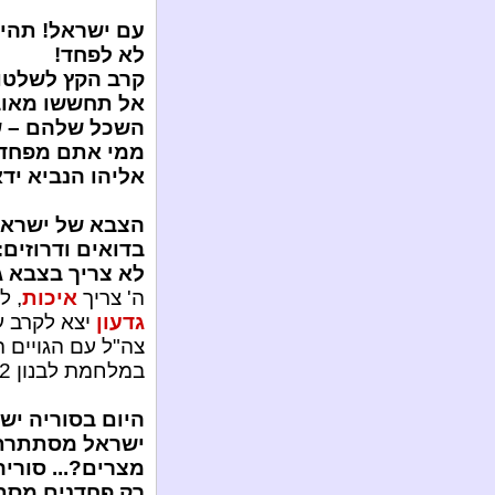
עם ישראל! תהיו
לא לפחד!
קרב הקץ לשלטון
אל תחששו מאובמ
השכל שלהם – ש
ממי אתם מפחדים
אליהו הנביא ידא
הצבא של ישראל 
בדואים ודרוזים:
לא צריך בצבא גו
ה' צריך
איכות
, ל
גדעון
יצא לקרב 
צה"ל עם הגויים 
במלחמת לבנון 2, והתחננו לאו"ם:
היום בסוריה יש
ישראל מסתתרת מ
מצרים?... סוריה?
רק פחדנים מסת