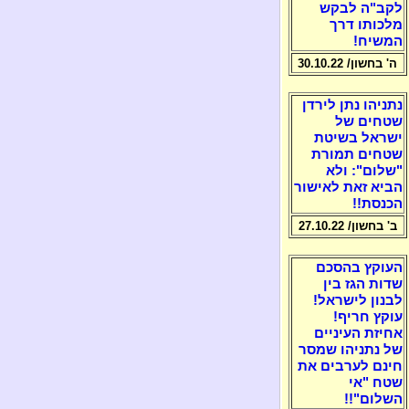
לקב"ה לבקש
מלכותו דרך
המשיח!
ה' בחשון/ 30.10.22
נתניהו נתן לירדן
שטחים של
ישראל בשיטת
שטחים תמורת
"שלום": ולא
הביא זאת לאישור
הכנסת!!
ב' בחשון/ 27.10.22
העוקץ בהסכם
שדות הגז בין
לבנון לישראל!
עוקץ חריף!
אחיזת העיניים
של נתניהו שמסר
חינם לערבים את
שטח "אי
השלום"!!