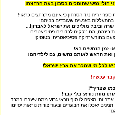
ני חולי נפש שחוסכים בסבון בעת הרחצה!
ספריי ריח נגד הסרחון כי אינם מתרחצים כראוי!
 בהתעללות באנשים שעובדים בביתם!
רה וביבי: מוליכים את ישראל לאבדון!...
ת בינהם, הם נזקקים לכדורים פסיכיאטרים.
ם בחודש זריקה פסיכיאטרית: בטוסיק!
א: זמן הנחשים בא!
 ואת הראש לאותם נחשים, גם לילדיהם!
יא לכל מי שמכר את ארץ ישראל!
בר עכשיו!
מו שצריך"!
ו מוות נורא: בלי קבר!
 אתר זה: מצפה לו סוף נורא! גרוע ממה שעברו במרד
בסטיליה 1789: תנינים יאכלו את הבוגדים ובעוד צורות נוראות יסיימו
ם!