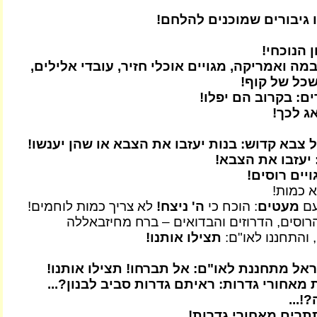
 גיבורים שמוכנים להלחם!
 הנוכחי!
ה ואמריקה, מגויים אוכלי חזיר, עובדי אלילים,
כל של קוף!
: בקרוב הם יפלו!
ג לכך!
צבא קדוש: בנות יעזבו את הצבא או שהן יענשו!
 יעזבו את הצבא!
יים רוסים!
א כמות!
עם
מעטים
: הוכח כי
ה' ניצח!
לא צריך כמות לוחמים!
הרוסים, הדרוזים והבדואים – ברח מחיזבאללה
תצילו אותנו!
ראל מתחננת לאו"ם: אל תברחו! תצילו אותנו!
אחורי גדרות: ראיתם גדרות סביב לבנון?...
!...
תרים מאחורי גדרות!