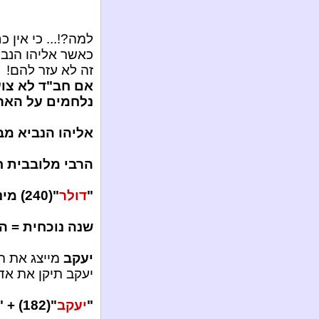
למה?!... כי אין כח
כאשר אליהו הנביא
זה לא עזר להם!
אם חב"ד לא צו
נלחמים על הארץ
אליהו הנביא מב
הרבי מלובבית ח
"
דולר
"(240) מינוס "
שנה נוכחית = ה
יעקב
מייצג את ה
יעקב תיקן את אד
"
יעקב
"(182) + "