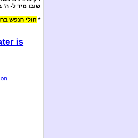
שובו מיד ל- ה' ב
*
חולי הנפש בחב
ter is
ion