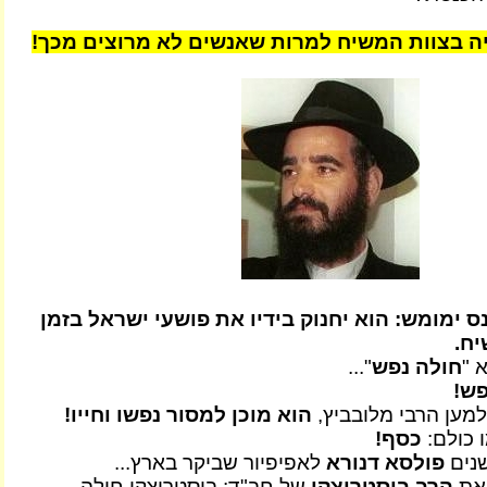
יה בצוות המשיח למרות שאנשים לא מרוצים מכך!
 ימומש: הוא יחנוק בידיו את פושעי ישראל בזמן
ח.
 "
חולה נפש
"...
פש!
מען הרבי מלובביץ,
הוא מוכן למסור נפשו וחייו!
 כולם:
כסף!
שנים
פולסא דנורא
לאפיפיור שביקר בארץ...
 את
הרב ביסטריצקי
של חב"ד: ביסטריצקי חולה