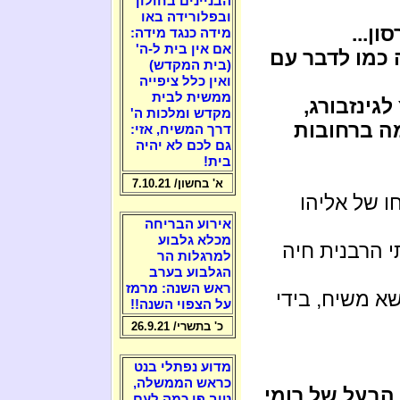
הבניינים בחולון
ובפלורידה באו
ן...
מידה כנגד מידה:
אם אין בית ל-ה'
 כמו לדבר עם
(בית המקדש)
ואין כלל ציפייה
ממשית לבית
לגינזבורג,
מקדש ומלכות ה'
מה ברחובות
דרך המשיח, אזי:
גם לכם לא יהיה
בית!
א' בחשון/ 7.10.21
ו של אליהו
אירוע הבריחה
מכלא גלבוע
י הרבנית חיה
למרגלות הר
הגלבוע בערב
ראש השנה: מרמז
א משיח, בידי
על הצפוי השנה!!
כ' בתשרי/ 26.9.21
מדוע נפתלי בנט
כראש הממשלה,
 הבעל של רומי
טוב פי כמה לעם