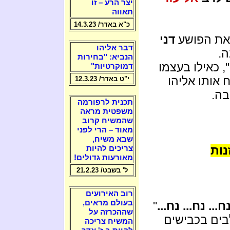
יצר הרע – זו
תאווה
כ"א באדר/ 14.3.23
 את הפושע
דני
דבר אליהו
ה.
הנביא: "בחירות
", כאילו בעצמו
דמוקרטיות"
 אותו אליהו
י"ט באדר/ 12.3.23
בה.
תכנית לרפורמה
משפטית מראה
שהמשיח קרוב
מאוד – הרי לפני
שבא משיח,
נות
צריכים להיות
מאורעות גדולים!
ל' בשבט/ 21.2.23
רוב האירועים
בעולם מראים,
ח... נח... נח...
"
שההכרזה על
ים בכבישים
המשיח צריכה