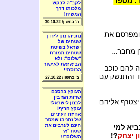
ר: מספר
לקב"ה לבקש
מלכותו דרך
המשיח!
ה' בחשון/ 30.10.22
מפרסם את
נתניהו נתן לירדן
שטחים של
ישראל בשיטת
מחבר...
שטחים תמורת
"שלום": ולא
הביא זאת לאישור
 להם כוכב
הכנסת!!
ד והתנשק עם
ב' בחשון/ 27.10.22
העוקץ בהסכם
שדות הגז בין
יצטרף אליהם
לבנון לישראל!
עוקץ חריף!
אחיזת העיניים
של נתניהו שמסר
חינם לערבים את
ו הנביא למי
שטח "אי
ן יצחק
?!
השלום"!!