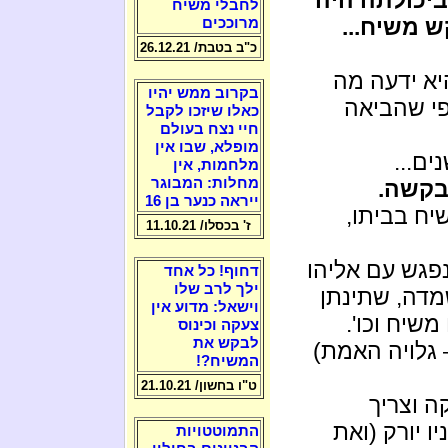
לחבלי משיח
 משיח...
מרוככים
כ"ב בטבת/ 26.12.21
יא ידעה מה
בקרוב ממש יהיו
פי שהביאה
כאלו שיזכו לקבל
חיי נצח בעולם
מופלא, שבו אין
ם...
מלחמות, אין
מחלות: המבוגר
בקשה.
ייראה כנער בן 16
יח בביתו,
ז' בכסלו/ 11.10.21
נפגש עם אליהו
דחוף! כל אחד
ילך לרב שלו
מדה, שתינתן
וישאל: מדוע אין
שיח וכו'.
צעקה וכינוס
לבקש את
 גלויה האמת)
המשיח?!
ט"ו בחשון/ 21.10.21
ה וצריך
ו יורק (ואת
התמוטטויות