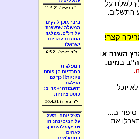
עמלקים?!
ץ לשלם על
כ"ט באייר/ 11.5.21
ע התשלום:
ביבי מוכן להקים
ממשלה שנשענת
על רע"ם, מפלגה
ריקה קצר!
מסוכנת למדינת
ישראל!
כ"ד באייר/ 6.5.21
 בשמים ויוחלט האם ב-17 למרץ השנה או
המפלגות
החרדיות הן פוסט
ציוניות!! כך גם
מפלגת
א יוכל
"העבודה"+מר"צ:
פוסט ציוניות
י"ח באייר/ 30.4.21
 סיפורים...
משל יותם: משל
תאכלו את
על הביבי נתניהו
שביקש להצטרף
לאחים
המוסלמים