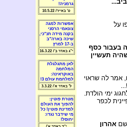
ב...
גרמניה!
ט' באייר/ 10.5.22
ו על
אפשרות למגה
צונאמי הרסני
בקנה מידה תנ"כי,
שיכה בארה"ב
ב-17 למרץ
ה בעבור כסף
י"ג באדר ב'/ 16.3.22
היה תעשיין
לאן מתגלגלת
המלחמה
באוקראינה:
 אמר לה שראוי
למלחמת עולם 3!
"!.
ל' באדר א'/ 3.3.22
גוג ימי הולדת.
מטרת פוטין:
יינית לכפר
להפוך את העולם
למדינת פוטין! כל
מי שידבר נגדו:
יחוסל!
שם
אהרון
י"ד באדר א'/