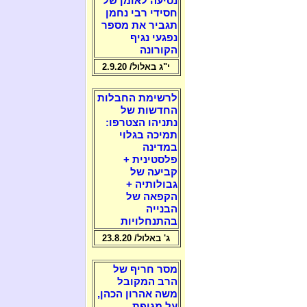
נסיעה לאומן של
חסידי רבי נחמן
תגביר את מספר
נפגעי נגיף
הקורונה
י"ג באלול/ 2.9.20
לרשימת החבלות
החדשות של
נתניהו הצטרפו:
תמיכה בגלוי
במדינה
פלסטינית +
קביעה של
גבולותיה +
הקפאה של
הבנייה
בהתנחלויות
ג' באלול/ 23.8.20
מסר חריף של
הרב המקובל
משה אהרון הכהן,
על מגיפת