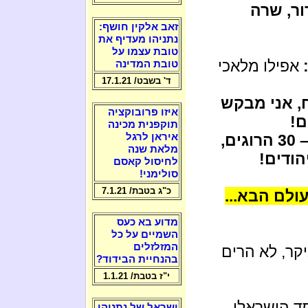
ור, שרה
זאב אלקין חושף:
נתניהו מעדיף את
טובת עצמו על
אפילו מלאכי
טובת המדינה
ד' בשבט/ 17.1.21
, אני מבקש
איזו פרובוקציה
ם!
תוקפנית מכינה
ברוך גולדשטיין יחסל ערבים, לא רק 29 – 30 הרוגים,
איראן לרגל
מלאת שנה
הודים!
לחיסול קאסם
סולימני!
כ"ג בטבת/ 7.1.21
ולם הבא...
מדוע בא כעס
השמיים על כל
המזלזלים
קר, לא הרים
בהנחיית הבידוד?
י"ז בטבת/ 1.1.21
ד הישראלי
ישראל של נתניהו