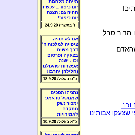
הייתה מלחמת
תים!
יום כיפור... עכשיו
תהיה גם: הצגת
יום כיפור!
ו' בתשרי/ 24.9.20
 מרוב סבל
אם לא תהיה
ציפייה למלכות ה'
שהאדם
דרך משיח
בצעקה ופרסום
וכו': ישנה
אפשרות שהעולם
(חלילה) יחרב!!
כ"ט באלול/ 18.9.20
נתניהו הסכים
שממשל טראמפ
ימכור נשק
כו':
מתקדם
 שצעקו אבותינו
לאמירויות
כ"א באלול/ 10.9.20