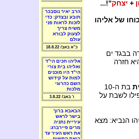
+
יצחק
"!...
הרב יאיר נוסבכר
תובע ובצדק: כדי
וחו של אליהו
לזכות לראות פני
משיח צריך
לצעוק לבורא
עולם
כ"א באב/ 18.8.22
ה בבגד ים
יא חזרה
אליהו חכים הי"ד
ואליהו בית צורי
הי"ד היו מוכנים
למות על קידוש
השם כהרוגי
ת
בת ה-10
מלכות
ילו לשבת על
ו' באב/ 3.8.22
הבאבא ברוך
בישר לראש
ו הנביא: מצא
עיריית נתניה
מרים פיירברג:
את ראש העיר עד
ביאת המשיח