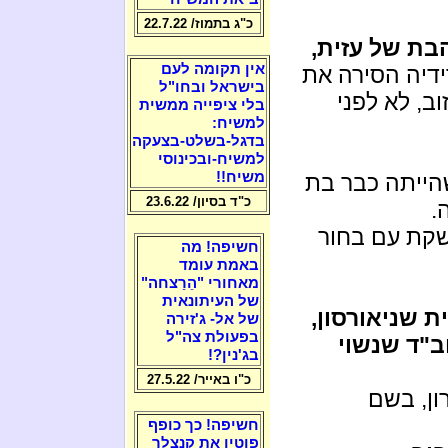
כ"ג בתמוז/ 22.7.22
הבת של עזית,
אין תקומה לעם
ידיה הסירה את
בישראל ובחו"ל
וב, לא לפני
בלי ציפייה ממשית
למשיח:
בדגל-בשלט-בצעקה
למשיח-ובכינוסי
משיח!!
הייתה כבר בת
כ"ד בסיון/ 23.6.22
שקת עם בחור
חשיפה! מה
באמת עומד
מאחורי "הֵרַצחה"
של העיתונאית
ת שניאורסון,
של אל- ג'זירה
בפעולת צה"ל
ב"ד שנשוי
בג'נין?!
כ"ו באייר/ 27.5.22
ון, בשם
חשיפה! כך כופף
פוטין את קנצלר