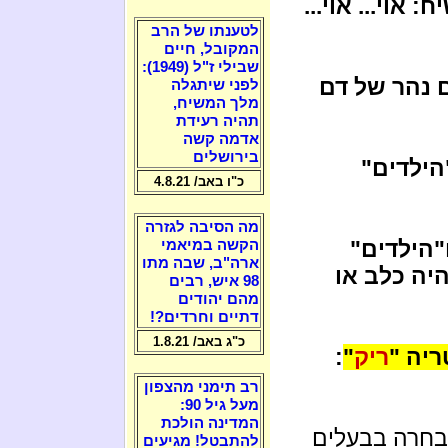
וי... אוי...
לטענתו של הרב
המקובל, חיים
שבילי ז"ל (1949):
ם נהר של דם
לפני שיתגלה
מלך המשיח,
תהיה רעידת
אדמה קשה
בירושלים
הילדים"
כ"ו באב/ 4.8.21
מה הסיבה לגזרה
"הילדים"
הקשה במיאמי
ארה"ב, שבה מתו
היה כלב או
98 איש, רבים
מהם יהודים
דתיים וחרדים?!
כ"ג באב/ 1.8.21
יה "
ריק
"
:
רב תימני מהצפון
מעל גיל 90:
המדינה הולכת
 בחרה בבעלים
להתבטל! מגיעים