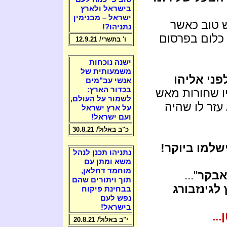
בישראל ולארץ
ישראל – מבנימין
 טוב כאשר
נתניהו?!
כלום בפרסום
ו' בתשרי/ 12.9.21
ישנה נוכחות
משמעותית של
ני אליהו
אנשי עב"מים
בכדור הארץ:
יו שחורות מאש
לשמור על העולם,
עזר לו שהיה
על ארץ ישראל
ועם ישראל!
כ"ב באלול/ 30.8.21
שלמו ביוקר!
נתניהו תכנן לנהל
משא ומתן עם
מוחמד דחלאן,
בקר
"...
תוך ויתורים שהם
 לגינזבורג
בבחינת פיקוח
נפש לעם
בישראל!
..
י"ב באלול/ 20.8.21