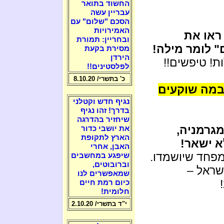
החשוד בתואר
עבריין עשה
הסכם "שלום" עם
האמירויות
ראו את
ובחריין: תמורת
" לומר מילה!
מסירת בקעת
הירדן
ת! טיפשים!!
לפלסטינים!!
כ' בתשרי/ 8.10.20
במה שוקעים
נגיף חדש וקטלני
בדרך! זהו נגיף
שיחזיר בהדרגה
מגרמניה,
את יושבי כדור
הארץ לתקופת
א ישאר!
האבן, אחרי
מפחד שיושמדו.
שיפגע במחשבים
וברובוטים,
שראל –
שמאפשרים לנו
כיום רמת חיים
חלומית!
י"ד בתשרי/ 2.10.20