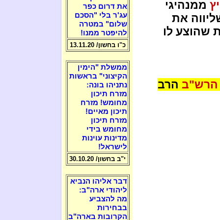
ץ
ממנהיגי
את דרום כפר
עג'ר בלי "הסכם
ליווה את
שלום" במטרה
 שהוצע לו
להיפטר ממנו!
כ"ו בחשון/ 13.11.20
ממשלת "הימין
הקיצוני" בראשות
הרש"ב
הרב
נתניהו בונה:
מזרח תיכון
מחומש! מזרח
תיכון מאיים!
מזרח תיכון
מחומש בידי
מדינות עוינות
לישראל!
י"ב בחשון/ 30.10.20
דבר אליהו הנביא
ליהודי ארה"ב:
מה להצביע
בבחירות
הקרובות בארה"ב