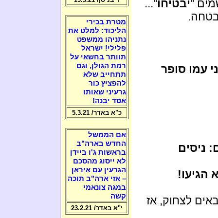
מים "
יבטיחו
"...
בטחה.
מטרת בכירי
הליכוד: למלט את
נתניהו ממשפט
פלילי! ישראל
תוותר בחשאי על
רמת הגולן, וגם
י עמו סופר
תתחייב שלא
להפציץ כור
גרעיני שאותו
אסד יבנה!
כ"א באדר/ 5.3.21
אם הממשל
החדש בארה"ב
: ניסים
בראשות ג'ו ביידן
לא ייסוג מהסכם
הגרעין עם איראן
הגיעו!
– אזי ארה"ב תוכה
במגה צונאמי
קשה
אים לצחוק, אז
י"א באדר/ 23.2.21