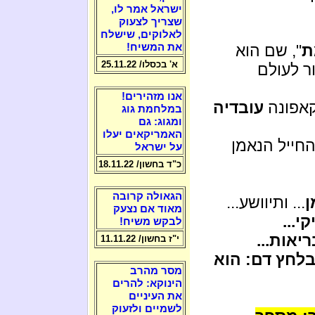
ישראל אמר לו,
שצריך לצעוק
לאלוקים, שישלח
ת
", שם הוא
את המשיח!
א' בכסלו/ 25.11.22
ר לעולם
אנו מזהירים!
קאפונה
עובדיה
במלחמת גוג
ומגוג: גם
האמריקאים יעלו
החייל הנאמן
על ישראל
כ"ד בחשון/ 18.11.22
הגאולה קרובה
ן
... ותיוושע...
מאוד אם נצעק
י...
לבקש משיח!
יאות...
י"ז בחשון/ 11.11.22
בלחץ דם: הוא
מסר מהרב
הינוקא: להרים
את העיניים
לשמיים ולזעוק