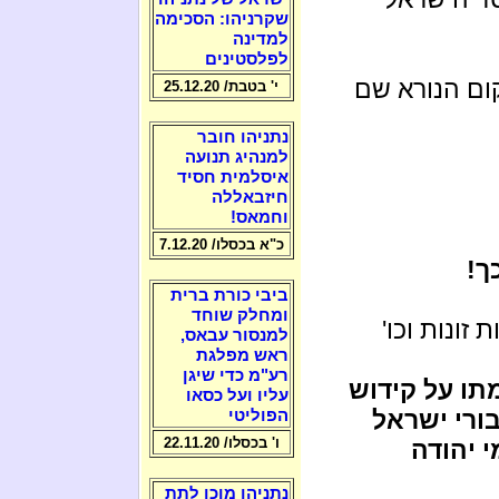
שקרניהו: הסכימה
למדינה
לפלסטינים
ום הנורא שם
י' בטבת/ 25.12.20
נתניהו חובר
למנהיג תנועה
איסלמית חסיד
חיזבאללה
וחמאס!
כ"א בכסלו/ 7.12.20
ך!
ביבי כורת ברית
ומחלק שוחד
 זונות וכו'
למנסור עבאס,
ראש מפלגת
רע"מ כדי שיגן
תו על קידוש
עליו ועל כסאו
ורי ישראל
הפוליטי
ו' בכסלו/ 22.11.20
י יהודה
נתניהו מוכן לתת