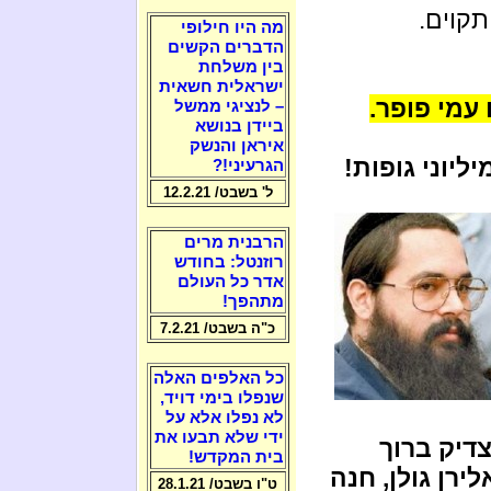
קוים.
מה היו חילופי
הדברים הקשים
בין משלחת
ישראלית חשאית
עמי פופר.
– לנציגי ממשל
ביידן בנושא
איראן והנשק
ליוני גופות!
הגרעיני!?
ל' בשבט/ 12.2.21
הרבנית מרים
רוזנטל: בחודש
אדר כל העולם
מתהפך!
כ"ה בשבט/ 7.2.21
כל האלפים האלה
שנפלו בימי דויד,
לא נפלו אלא על
ידי שלא תבעו את
דיק ברוך
בית המקדש!
לירן גולן, חנה
ט"ו בשבט/ 28.1.21