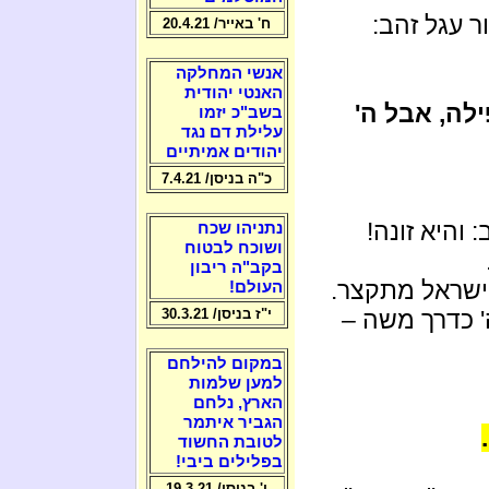
 עגל זהב:
ח' באייר/ 20.4.21
אנשי המחלקה
האנטי יהודית
לה, אבל ה'
בשב"כ יזמו
עלילת דם נגד
יהודים אמיתיים
כ"ה בניסן/ 7.4.21
והיא זונה!
נתניהו שכח
ושוכח לבטוח
בקב"ה ריבון
 ישראל מתקצר.
העולם!
 כדרך משה –
י"ז בניסן/ 30.3.21
במקום להילחם
למען שלמות
הארץ, נלחם
הגביר איתמר
לטובת החשוד
בפלילים ביבי!
ו' בניסן/ 19.3.21