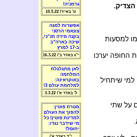
גרמניה!
הצדיק.
ט' באייר/ 10.5.22
אפשרות למגה
צונאמי הרסני
בקנה מידה תנ"כי,
עמו למסעות
שיכה בארה"ב
ב-17 למרץ
ת החופה יערכו
י"ג באדר ב'/ 16.3.22
לאן מתגלגלת
המלחמה
י למי שיתחיל
באוקראינה:
למלחמת עולם 3!
ל' באדר א'/ 3.3.22
 על שתי
מטרת פוטין:
להפוך את העולם
למדינת פוטין! כל
מי שידבר נגדו:
יחוסל!
י"ד באדר א'/