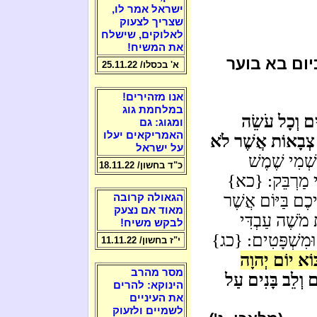
ישראל אמר לו,
שצריך לצעוק
לאלוקים, שישלח
את המשיח!
יום בא בוער
א' בכסלו/ 25.11.22
אנו מזהירים!
במלחמת גוג
ִים וְכָל עֹשֵׂה
ומגוג: גם
האמריקאים יעלו
 צְבָאוֹת אֲשֶׁר לֹא
על ישראל
ְׁמִי שֶׁמֶשׁ
כ"ד בחשון/ 18.11.22
ְלֵי מַרְבֵּק: {כא}
יכֶם בַּיּוֹם אֲשֶׁר
הגאולה קרובה
מאוד אם נצעק
מֹשֶׁה עַבְדִּי
לבקש משיח!
 וּמִשְׁפָּטִים: {כג}
י"ז בחשון/ 11.11.22
ּוֹא יוֹם יְהוָה
מסר מהרב
ם וְלֵב בָּנִים עַל
הינוקא: להרים
את העיניים
לשמיים ולזעוק