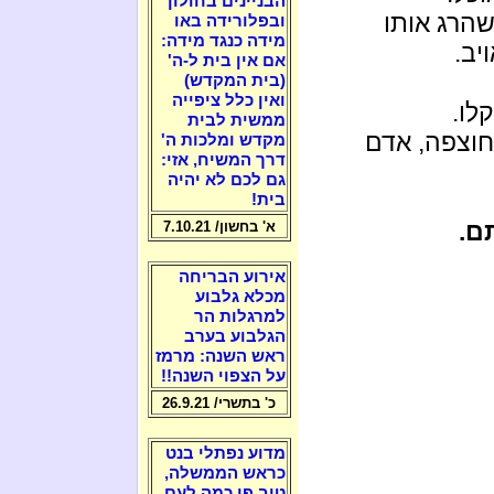
הבניינים בחולון
הרג אותו
ובפלורידה באו
מידה כנגד מידה:
יב.
אם אין בית ל-ה'
(בית המקדש)
ואין כלל ציפייה
לו.
ממשית לבית
חוצפה, אדם
מקדש ומלכות ה'
דרך המשיח, אזי:
גם לכם לא יהיה
בית!
ם.
א' בחשון/ 7.10.21
אירוע הבריחה
מכלא גלבוע
למרגלות הר
הגלבוע בערב
ראש השנה: מרמז
על הצפוי השנה!!
כ' בתשרי/ 26.9.21
מדוע נפתלי בנט
כראש הממשלה,
טוב פי כמה לעם