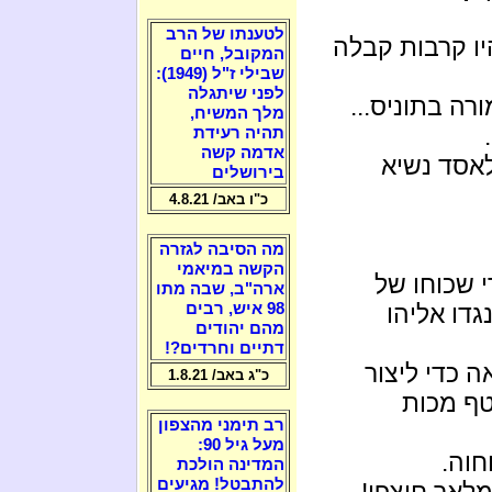
לטענתו של הרב
יץ היו קרבות קבלה
המקובל, חיים
שבילי ז"ל (1949):
לפני שיתגלה
ה בתוניס...
מלך המשיח,
תהיה רעידת
אדמה קשה
לאסד נשיא
בירושלים
כ"ו באב/ 4.8.21
מה הסיבה לגזרה
הקשה במיאמי
 שכוחו של
ארה"ב, שבה מתו
דו אליהו
98 איש, רבים
מהם יהודים
דתיים וחרדים?!
 כדי ליצור
כ"ג באב/ 1.8.21
טף מכות
רב תימני מהצפון
מעל גיל 90:
חוה.
המדינה הולכת
להתבטל! מגיעים
לאך חוצפן!