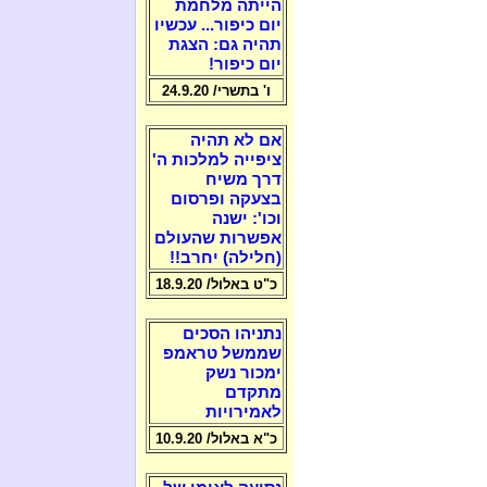
הייתה מלחמת
יום כיפור... עכשיו
תהיה גם: הצגת
יום כיפור!
ו' בתשרי/ 24.9.20
אם לא תהיה
ציפייה למלכות ה'
דרך משיח
בצעקה ופרסום
וכו': ישנה
אפשרות שהעולם
(חלילה) יחרב!!
כ"ט באלול/ 18.9.20
נתניהו הסכים
שממשל טראמפ
ימכור נשק
מתקדם
לאמירויות
כ"א באלול/ 10.9.20