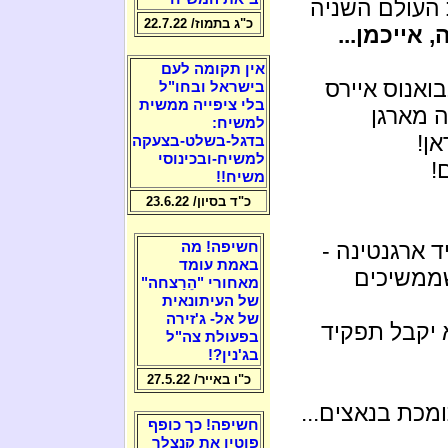
העולם השניה
כ"ג בתמוז/ 22.7.22
 אייכמן...
אין תקומה לעם
לה בבואנוס איירס
בישראל ובחו"ל
בלי ציפייה ממשית
ה מארגן
למשיח:
ן!
בדגל-בשלט-בצעקה
למשיח-ובכינוסי
!
משיח!!
כ"ד בסיון/ 23.6.22
יד ארגנטינה -
חשיפה! מה
באמת עומד
שממשיכים
מאחורי "הֵרַצחה"
של העיתונאית
של אל- ג'זירה
 יקבל תפקיד
בפעולת צה"ל
בג'נין?!
כ"ו באייר/ 27.5.22
מכת בנאצים...
חשיפה! כך כופף
פוטין את קנצלר