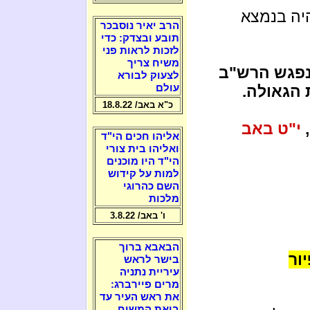
היה בנמצא
הרב יאיר נוסבכר
תובע ובצדק: כדי
לזכות לראות פני
משיח צריך
פגש הרש"ב
לצעוק לבורא
 הגאולה.
עולם
כ"א באב/ 18.8.22
י"ט באב
אליהו חכים הי"ד
ואליהו בית צורי
הי"ד היו מוכנים
למות על קידוש
השם כהרוגי
מלכות
ו' באב/ 3.8.22
הבאבא ברוך
ור
בישר לראש
עיריית נתניה
מרים פיירברג:
את ראש העיר עד
ביאת המשיח