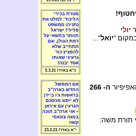
יחטוף!
מטרת בכירי
הליכוד: למלט את
נתניהו ממשפט
ר
יולי
פלילי! ישראל
תוותר בחשאי על
במקום "
יואל
"...
רמת הגולן, וגם
תתחייב שלא
להפציץ כור
גרעיני שאותו
אסד יבנה!
כ"א באדר/ 5.3.21
אם הממשל
אפיפיור
ה- 266
החדש בארה"ב
בראשות ג'ו ביידן
לא ייסוג מהסכם
הגרעין עם איראן
– אזי ארה"ב תוכה
במגה צונאמי
י תורת משה:
קשה
י"א באדר/ 23.2.21