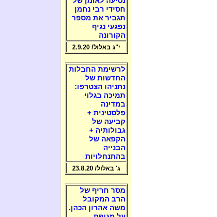
נסיעה לאומן של
חסידי רבי נחמן
תגביר את מספר
נפגעי נגיף
הקורונה
י"ג באלול/ 2.9.20
לרשימת החבלות
החדשות של
נתניהו הצטרפו:
תמיכה בגלוי
במדינה
פלסטינית +
קביעה של
גבולותיה +
הקפאה של
הבנייה
בהתנחלויות
ג' באלול/ 23.8.20
מסר חריף של
הרב המקובל
משה אהרון הכהן,
על מגיפת