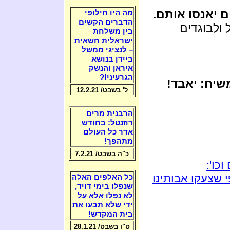
ם יאנסו אותם.
מה היו חילופי
הדברים הקשים
 ולבוגדים
בין משלחת
ישראלית חשאית
– לנציגי ממשל
ביידן בנושא
איראן והנשק
הגרעיני!?
שיח: יאבד!
ל' בשבט/ 12.2.21
הרבנית מרים
רוזנטל: בחודש
אדר כל העולם
מתהפך!
כ"ה בשבט/ 7.2.21
כו':
 שצעקו אבותינו
כל האלפים האלה
שנפלו בימי דויד,
לא נפלו אלא על
ידי שלא תבעו את
בית המקדש!
ט"ו בשבט/ 28.1.21