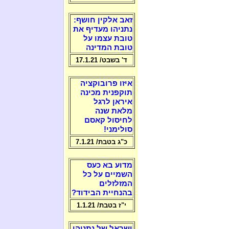
זאב אלקין חושף:
נתניהו מעדיף את
טובת עצמו על
טובת המדינה
ד' בשבט/ 17.1.21
איזו פרובוקציה
תוקפנית מכינה
איראן לרגל
מלאת שנה
לחיסול קאסם
סולימני!
כ"ג בטבת/ 7.1.21
מדוע בא כעס
השמיים על כל
המזלזלים
בהנחיית הבידוד?
י"ז בטבת/ 1.1.21
ישראל של נתניהו