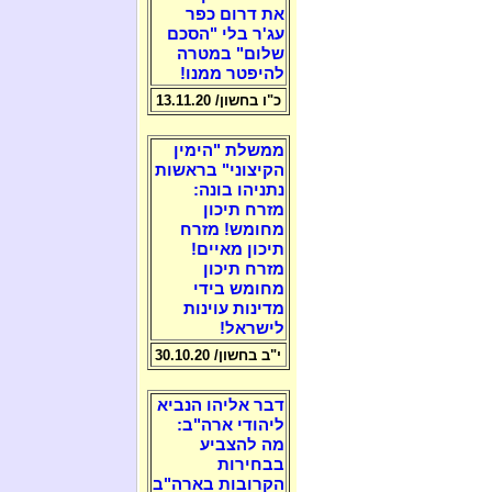
את דרום כפר
עג'ר בלי "הסכם
שלום" במטרה
להיפטר ממנו!
כ"ו בחשון/ 13.11.20
ממשלת "הימין
הקיצוני" בראשות
נתניהו בונה:
מזרח תיכון
מחומש! מזרח
תיכון מאיים!
מזרח תיכון
מחומש בידי
מדינות עוינות
לישראל!
י"ב בחשון/ 30.10.20
דבר אליהו הנביא
ליהודי ארה"ב:
מה להצביע
בבחירות
הקרובות בארה"ב