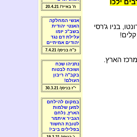
ים ילכו
ח' באייר/ 20.4.21
אנשי המחלקה
נטו, בניו ג'רסי
האנטי יהודית
בשב"כ יזמו
קלים!
עלילת דם נגד
יהודים אמיתיים
כ"ה בניסן/ 7.4.21
מרכז הארץ.
נתניהו שכח
ושוכח לבטוח
בקב"ה ריבון
העולם!
י"ז בניסן/ 30.3.21
במקום להילחם
למען שלמות
הארץ, נלחם
הגביר איתמר
לטובת החשוד
בפלילים ביבי!
ו' בניסן/ 19.3.21