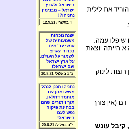
בישראל ולארץ
ה והוריד את לילית
ישראל – מבנימין
נתניהו?!
ו' בתשרי/ 12.9.21
ישנה נוכחות
 שיפלו עמה.
משמעותית של
אנשי עב"מים
א הייתה יוצאת
בכדור הארץ:
לשמור על העולם,
על ארץ ישראל
ועם ישראל!
וצות לינוק
כ"ב באלול/ 30.8.21
נתניהו תכנן לנהל
משא ומתן עם
מוחמד דחלאן,
דם (אין צורך
תוך ויתורים שהם
בבחינת פיקוח
נפש לעם
בישראל!
 קיבל עונש
י"ב באלול/ 20.8.21