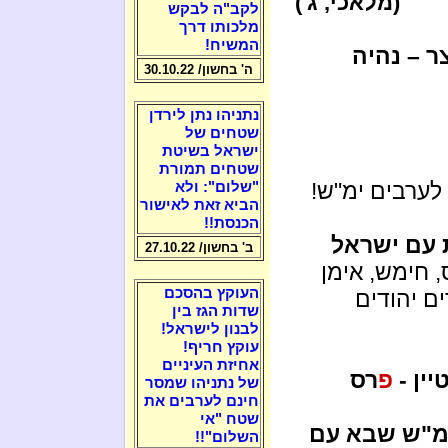
(מלאכי, ג')
לקב"ה לבקש
מלכותו דרך
המשיח!
ר – נהיה
ה' בחשון/ 30.10.22
נתניהו נתן לירדן
שטחים של
ישראל בשיטת
שטחים תמורת
 לערבים ימ"ש!
"שלום": ולא
הביא זאת לאישור
הכנסת!!
 עם ישראל
ב' בחשון/ 27.10.22
 חימש, אימן
העוקץ בהסכם
ים יהודים
שדות הגז בין
לבנון לישראל!
עוקץ חריף!
אחיזת העיניים
ין -
פ
רס
של נתניהו שמסר
חינם לערבים את
שטח "אי
"ש שבא עם
השלום"!!