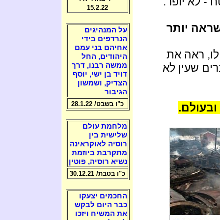
- לא יופר.
15.2.22
שראה יותר
על המנהיגים
הנרדפים בידי
אחיהם בני עמם
לו, ראה את
היהודים, החל
ים שעין לא
ממשה רבנו, דרך
דויד בן ישי, יוסף
הצדיק, ושמשון
הגיבור
כ"ו בשבט/ 28.1.22
ובעולם.
מלחמת עולם
שלישית בין
רוסיה לאוקראינה
מתקרבת ביוזמת
נשיא רוסיה, פוטין
כ"ו בטבת/ 30.12.21
החכמים יצעקו
כבר היום לבקש
את המשיח ויזכו