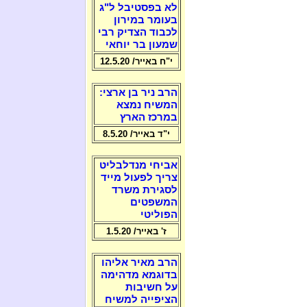
לא בפסטיבל ל"ג
בעומר במירון
לכבוד הצדיק רבי
שמעון בר יוחאי
י"ח באייר/ 12.5.20
הרב ניר בן ארצי:
המשיח נמצא
במרכז הארץ
י"ד באייר/ 8.5.20
אביחי מנדלבליט
צריך לפעול מייד
לסגירת משרד
המשפטים
הפוליטי
ז' באייר/ 1.5.20
הרב מאיר אליהו
בדוגמא מדהימה
על חשיבות
הציפייה למשיח