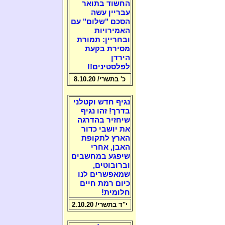
החשוד בתואר
עבריין עשה
הסכם "שלום" עם
האמירויות
ובחריין: תמורת
מסירת בקעת
הירדן
לפלסטינים!!
כ' בתשרי/ 8.10.20
נגיף חדש וקטלני
בדרך! זהו נגיף
שיחזיר בהדרגה
את יושבי כדור
הארץ לתקופת
האבן, אחרי
שיפגע במחשבים
וברובוטים,
שמאפשרים לנו
כיום רמת חיים
חלומית!
י"ד בתשרי/ 2.10.20