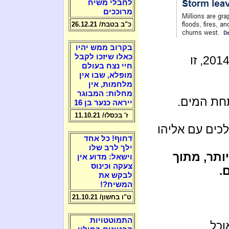
לחבלי משיח
מרוככים
כ"ב בטבת/ 26.12.21
בקרוב ממש יהיו
כאלו שיזכו לקבל
אובמה ואמריקה ישקעו תחת המים בשנת 2014, זו
חיי נצח בעולם
מופלא, שבו אין
מלחמות, אין
מחלות: המבוגר
תחת המים.
ייראה כנער בן 16
ז' בכסלו/ 11.10.21
כים עם אליהו
דחוף! כל אחד
ילך לרב שלו
ותר, מתוך
וישאל: מדוע אין
צעקה וכינוס
.
לבקש את
המשיח?!
ט"ו בחשון/ 21.10.21
התמוטטויות