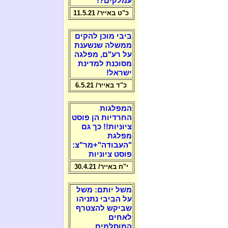
עמלקים?!
כ"ט באייר/ 11.5.21
ביבי מוכן להקים
ממשלה שנשענת
על רע"ם, מפלגה
מסוכנת למדינת
ישראל!
כ"ד באייר/ 6.5.21
המפלגות
החרדיות הן פוסט
ציוניות!! כך גם
מפלגת
"העבודה"+מר"צ:
פוסט ציוניות
י"ח באייר/ 30.4.21
משל יותם: משל
על הביבי נתניהו
שביקש להצטרף
לאחים
המוסלמים