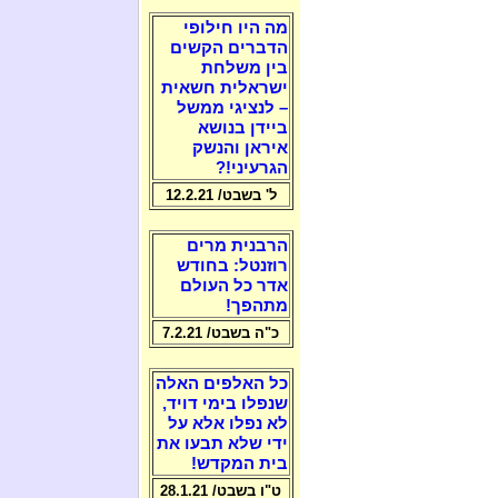
מה היו חילופי
הדברים הקשים
בין משלחת
ישראלית חשאית
– לנציגי ממשל
ביידן בנושא
איראן והנשק
הגרעיני!?
ל' בשבט/ 12.2.21
הרבנית מרים
רוזנטל: בחודש
אדר כל העולם
מתהפך!
כ"ה בשבט/ 7.2.21
כל האלפים האלה
שנפלו בימי דויד,
לא נפלו אלא על
ידי שלא תבעו את
בית המקדש!
ט"ו בשבט/ 28.1.21