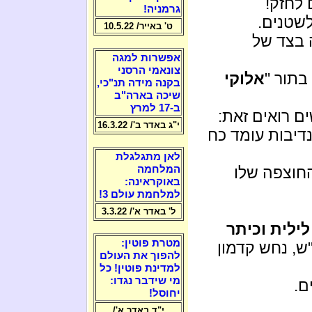
 לחזק!
גרמניה!
לשטנים.
ט' באייר/ 10.5.22
 בצד של
אפשרות למגה
צונאמי הרסני
בתור "
אלוקי
בקנה מידה תנ"כי,
שיכה בארה"ב
ב-17 למרץ
ם רואים זאת:
י"ג באדר ב'/ 16.3.22
דיבות עומד כח
לאן מתגלגלת
החוצפה שלו
המלחמה
באוקראינה:
למלחמת עולם 3!
ל' באדר א'/ 3.3.22
ילית וכיתר
מטרת פוטין:
ש, נחש קדמון
להפוך את העולם
למדינת פוטין! כל
מי שידבר נגדו:
ם.
יחוסל!
י"ד באדר א'/