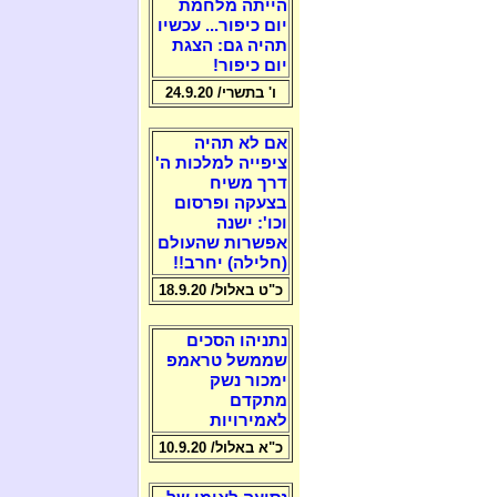
הייתה מלחמת
יום כיפור... עכשיו
תהיה גם: הצגת
יום כיפור!
ו' בתשרי/ 24.9.20
אם לא תהיה
ציפייה למלכות ה'
דרך משיח
בצעקה ופרסום
וכו': ישנה
אפשרות שהעולם
(חלילה) יחרב!!
כ"ט באלול/ 18.9.20
נתניהו הסכים
שממשל טראמפ
ימכור נשק
מתקדם
לאמירויות
כ"א באלול/ 10.9.20