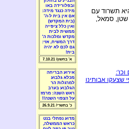
הבניינים בחולון
ובפלורידה באו
יא תשרוד עם
מידה כנגד מידה:
אם אין בית ל-ה'
שטן, סמאל,
(בית המקדש)
ואין כלל ציפייה
ממשית לבית
מקדש ומלכות ה'
דרך המשיח, אזי:
גם לכם לא יהיה
בית!
א' בחשון/ 7.10.21
כו':
אירוע הבריחה
מכלא גלבוע
 שצעקו אבותינו
למרגלות הר
הגלבוע בערב
ראש השנה: מרמז
על הצפוי השנה!!
כ' בתשרי/ 26.9.21
מדוע נפתלי בנט
כראש הממשלה,
טוב פי כמה לעם