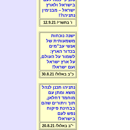
בישראל ולארץ
ישראל – מבנימין
נתניהו?!
ו' בתשרי/ 12.9.21
ישנה נוכחות
משמעותית של
אנשי עב"מים
בכדור הארץ:
לשמור על העולם,
על ארץ ישראל
ועם ישראל!
כ"ב באלול/ 30.8.21
נתניהו תכנן לנהל
משא ומתן עם
מוחמד דחלאן,
תוך ויתורים שהם
בבחינת פיקוח
נפש לעם
בישראל!
י"ב באלול/ 20.8.21