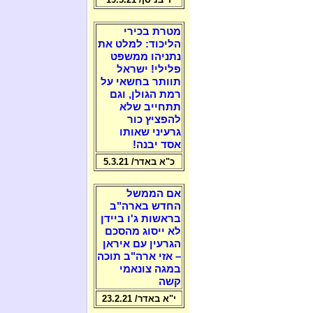
מטרת בכירי
הליכוד: למלט את
נתניהו ממשפט
פלילי! ישראל
תוותר בחשאי על
רמת הגולן, וגם
תתחייב שלא
להפציץ כור
גרעיני שאותו
אסד יבנה!
כ"א באדר/ 5.3.21
אם הממשל
החדש בארה"ב
בראשות ג'ו ביידן
לא ייסוג מהסכם
הגרעין עם איראן
– אזי ארה"ב תוכה
במגה צונאמי
קשה
י"א באדר/ 23.2.21