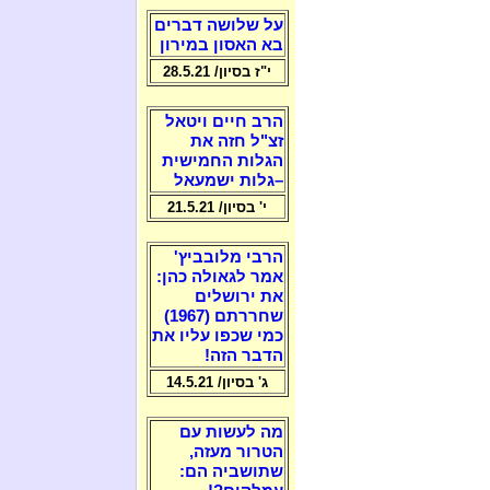
על שלושה דברים
בא האסון במירון
י"ז בסיון/ 28.5.21
הרב חיים ויטאל
זצ"ל חזה את
הגלות החמישית
–גלות ישמעאל
י' בסיון/ 21.5.21
הרבי מלובביץ'
אמר לגאולה כהן:
את ירושלים
שחררתם (1967)
כמי שכפו עליו את
הדבר הזה!
ג' בסיון/ 14.5.21
מה לעשות עם
הטרור מעזה,
שתושביה הם: