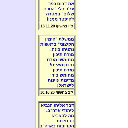
את דרום כפר
עג'ר בלי "הסכם
שלום" במטרה
להיפטר ממנו!
כ"ו בחשון/ 13.11.20
ממשלת "הימין
הקיצוני" בראשות
נתניהו בונה:
מזרח תיכון
מחומש! מזרח
תיכון מאיים!
מזרח תיכון
מחומש בידי
מדינות עוינות
לישראל!
י"ב בחשון/ 30.10.20
דבר אליהו הנביא
ליהודי ארה"ב:
מה להצביע
בבחירות
הקרובות בארה"ב