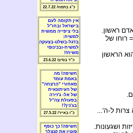
כ"ג בתמוז/ 22.7.22
אין תקומה לעם
בישראל ובחו"ל
דם ראשון.
בלי ציפייה ממשית
למשיח:
 רוחו של
בדגל-בשלט-בצעקה
למשיח-ובכינוסי
משיח!!
הוא הראשון
כ"ד בסיון/ 23.6.22
חשיפה! מה
באמת עומד
מאחורי "הֵרַצחה"
של העיתונאית
.
של אל- ג'זירה
בפעולת צה"ל
בג'נין?!
רות ל-ה'...
כ"ו באייר/ 27.5.22
זות ושגעונות.
חשיפה! כך כופף
פוטין את קנצלר