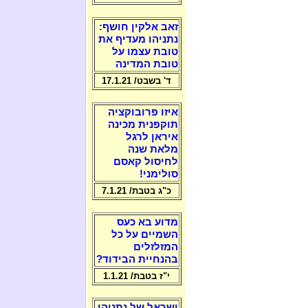
זאב אלקין חושף:
נתניהו מעדיף את
טובת עצמו על
טובת המדינה
ד' בשבט/ 17.1.21
איזו פרובוקציה
תוקפנית מכינה
איראן לרגל
מלאת שנה
לחיסול קאסם
סולימני!
כ"ג בטבת/ 7.1.21
מדוע בא כעס
השמיים על כל
המזלזלים
בהנחיית הבידוד?
י"ז בטבת/ 1.1.21
ישראל של נתניהו