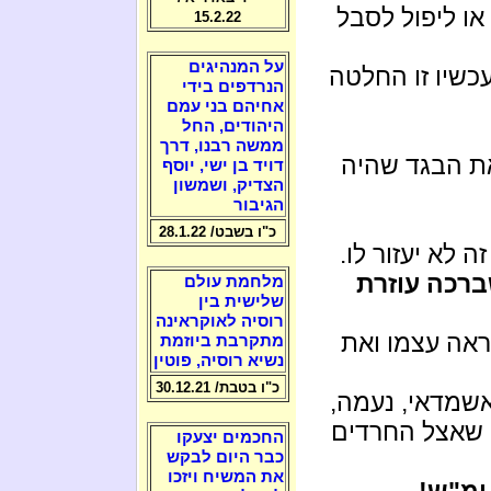
או ליפול לסבל
15.2.22
על המנהיגים
כשיו זו החלטה
הנרדפים בידי
אחיהם בני עמם
היהודים, החל
ממשה רבנו, דרך
ת הבגד שהיה
דויד בן ישי, יוסף
הצדיק, ושמשון
הגיבור
כ"ו בשבט/ 28.1.22
 לא יעזור לו.
רכה עוזרת
מלחמת עולם
שלישית בין
רוסיה לאוקראינה
ראה עצמו ואת
מתקרבת ביוזמת
נשיא רוסיה, פוטין
כ"ו בטבת/ 30.12.21
אשמדאי, נעמה,
 שאצל החרדים
החכמים יצעקו
כבר היום לבקש
את המשיח ויזכו
ימ"ש!