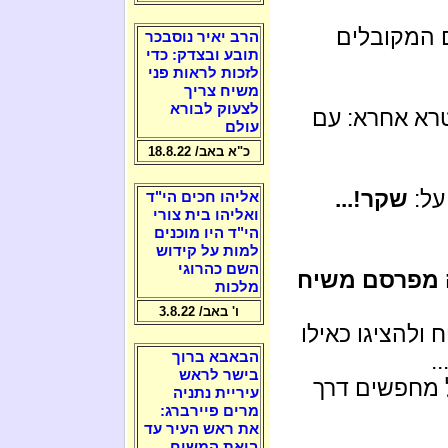
ם המקובלים
הרב יאיר נוסבכר
תובע ובצדק: כדי
לזכות לראות פני
משיח צריך
לצעוק לבורא
טרא אחרא: עם
עולם
כ"א באב/ 18.8.22
על:
שקר!...
אליהו חכים הי"ד
ואליהו בית צורי
הי"ד היו מוכנים
למות על קידוש
השם כהרוגי
ה מפרסם משיח
מלכות
ו' באב/ 3.8.22
ולהציגו כאילו
.
הבאבא ברוך
בישר לראש
ל מחפשים דרך
עיריית נתניה
מרים פיירברג:
את ראש העיר עד
ביאת המשיח