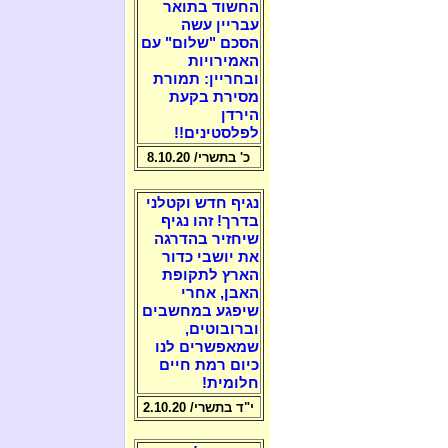
החשוד בתואר
עבריין עשה
הסכם "שלום" עם
האמירויות
ובחריין: תמורת
מסירת בקעת
הירדן
לפלסטינים!!
כ' בתשרי/ 8.10.20
נגיף חדש וקטלני
בדרך! זהו נגיף
שיחזיר בהדרגה
את יושבי כדור
הארץ לתקופת
האבן, אחרי
שיפגע במחשבים
וברובוטים,
שמאפשרים לנו
כיום רמת חיים
חלומית!
י"ד בתשרי/ 2.10.20