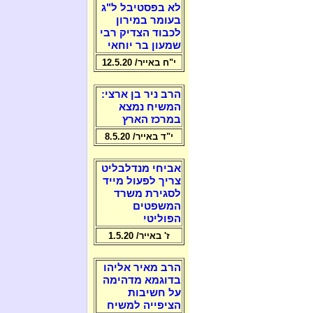
לא בפסטיבל ל"ג
בעומר במירון
לכבוד הצדיק רבי
שמעון בר יוחאי
י"ח באייר/ 12.5.20
הרב ניר בן ארצי:
המשיח נמצא
במרכז הארץ
י"ד באייר/ 8.5.20
אביחי מנדלבליט
צריך לפעול מייד
לסגירת משרד
המשפטים
הפוליטי
ז' באייר/ 1.5.20
הרב מאיר אליהו
בדוגמא מדהימה
על חשיבות
הציפייה למשיח