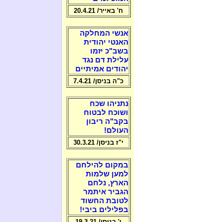
ח' באייר/ 20.4.21
אנשי המחלקה
האנטי יהודית
בשב"כ יזמו
עלילת דם נגד
יהודים אמיתיים
כ"ה בניסן/ 7.4.21
נתניהו שכח
ושוכח לבטוח
בקב"ה ריבון
העולם!
י"ז בניסן/ 30.3.21
במקום להילחם
למען שלמות
הארץ, נלחם
הגביר איתמר
לטובת החשוד
בפלילים ביבי!
ו' בניסן/ 19.3.21