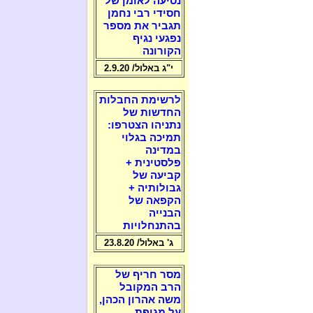
נסיעה לאומן של
חסידי רבי נחמן
תגביר את מספר
נפגעי נגיף
הקורונה
י"ג באלול/ 2.9.20
לרשימת החבלות
החדשות של
נתניהו הצטרפו:
תמיכה בגלוי
במדינה
פלסטינית +
קביעה של
גבולותיה +
הקפאה של
הבנייה
בהתנחלויות
ג' באלול/ 23.8.20
מסר חריף של
הרב המקובל
משה אהרון הכהן,
על מגיפת