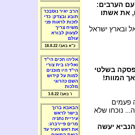
עם הערבים:
, את אשתו
הרב יאיר נוסבכר
תובע ובצדק: כדי
לזכות לראות פני
ל ובארץ ישראל
משיח צריך
לצעוק לבורא
עולם
כ"א באב/ 18.8.22
אליהו חכים הי"ד
ואליהו בית צורי
פסקה בשלטי
הי"ד היו מוכנים
למות על קידוש
ך המוות!
השם כהרוגי
מלכות
ו' באב/ 3.8.22
ה פעמים
הבאבא ברוך
... נוכחו שלא
בישר לראש
עיריית נתניה
מרים פיירברג:
 הנביא יעשה
את ראש העיר עד
ביאת המשיח