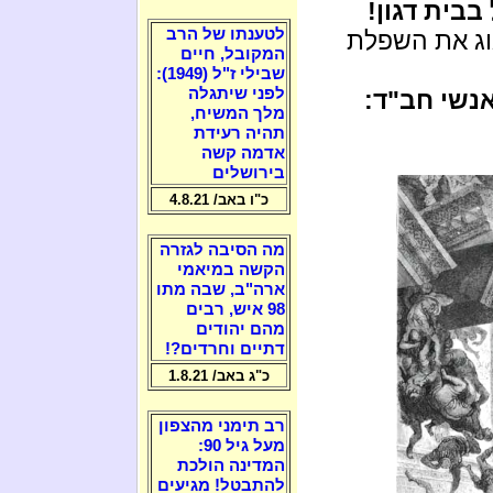
בית דגון!
לטענתו של הרב
גוג את השפלת
המקובל, חיים
שבילי ז"ל (1949):
לפני שיתגלה
 של אנשי חב"ד:
מלך המשיח,
תהיה רעידת
אדמה קשה
בירושלים
כ"ו באב/ 4.8.21
מה הסיבה לגזרה
הקשה במיאמי
ארה"ב, שבה מתו
98 איש, רבים
מהם יהודים
דתיים וחרדים?!
כ"ג באב/ 1.8.21
רב תימני מהצפון
מעל גיל 90:
המדינה הולכת
להתבטל! מגיעים