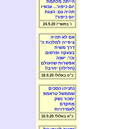
הייתה מלחמת
יום כיפור... עכשיו
תהיה גם: הצגת
יום כיפור!
ו' בתשרי/ 24.9.20
אם לא תהיה
ציפייה למלכות ה'
דרך משיח
בצעקה ופרסום
וכו': ישנה
אפשרות שהעולם
(חלילה) יחרב!!
כ"ט באלול/ 18.9.20
נתניהו הסכים
שממשל טראמפ
ימכור נשק
מתקדם
לאמירויות
כ"א באלול/ 10.9.20