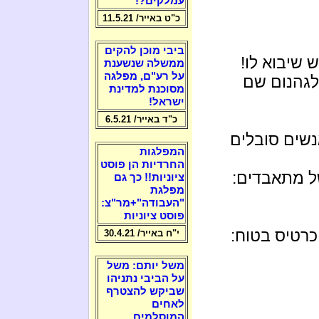
עמלקים?!
כ"ט באייר/ 11.5.21
ביבי מוכן להקים
 שיבוא לו!
ממשלה שנשענת
על רע"ם, מפלגה
לגהנום שם
מסוכנת למדינת
ישראל!
כ"ד באייר/ 6.5.21
אנשים סובלים
המפלגות
החרדיות הן פוסט
של מתאבדים:
ציוניות!! כך גם
מפלגת
"העבודה"+מר"צ:
פוסט ציוניות
 כרטיס בטוח:
י"ח באייר/ 30.4.21
משל יותם: משל
על הביבי נתניהו
שביקש להצטרף
לאחים
המוסלמים