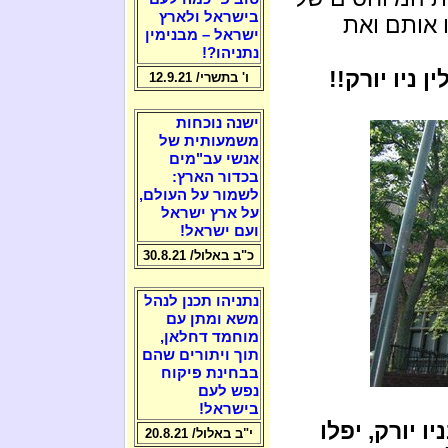
בישראל ולארץ
ו אותם ואת
ישראל – מבנימין
נתניהו?!
ו' בתשרי/ 12.9.21
ישנה נוכחות
משמעותית של
אנשי עב"מים
בכדור הארץ:
לשמור על העולם,
על ארץ ישראל
ועם ישראל!
כ"ב באלול/ 30.8.21
נתניהו תכנן לנהל
משא ומתן עם
מוחמד דחלאן,
תוך ויתורים שהם
בבחינת פיקוח
נפש לעם
בישראל!
יע בקרוב אליהו הנביא ל-770 בניו יורק, יפלו
י"ב באלול/ 20.8.21