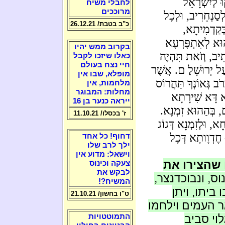
ּ לְיִשְׂרָאֵל
לחבלי משיח
מרוככים
לְסַנְחֵרִיב, וּלְכָל
כ"ב בטבת/ 26.12.21
כְּקַדְמִיתָא,
ְ הוּא לְאִתְפָּרְעָא
בקרוב ממש יהיו
ְתִיב, וְזֹאת תִּהְיֶה
כאלו שיזכו לקבל
חיי נצח בעולם
עַל יְרוּשָׁלַ ם. אֲשֶׁר
מופלא, שבו אין
ֹב גְּאוֹנְךָ תַּהֲרוֹס
מלחמות, אין
מחלות: המבוגר
א דָּא שִׁירָתָא
ייראה כנער בן 16
, בְּהַהוּא זִמְנָא.
ז' בכסלו/ 11.10.21
ָא, וּלְזִמְנָא דְּגוֹג
ּ חֶדְוָותָא דְּכָל
דחוף! כל אחד
ילך לרב שלו
וישאל: מדוע אין
 שהצירו את
צעקה וכינוס
לבקש את
וס, ונבוכדנצר,
המשיח?!
ביתו, ויתן
ט"ו בחשון/ 21.10.21
 העמים וילחמו
וי סביב
התמוטטויות