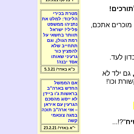
תורכים!
מטרת בכירי
הליכוד: למלט את
 מוכרים אתכם,
נתניהו ממשפט
פלילי! ישראל
תוותר בחשאי על
רמת הגולן, וגם
תתחייב שלא
להפציץ כור
ון לעד.
גרעיני שאותו
אסד יבנה!
כ"א באדר/ 5.3.21
גם ילד לא
רת וכו'!
אם הממשל
החדש בארה"ב
בראשות ג'ו ביידן
לא ייסוג מהסכם
הגרעין עם איראן
– אזי ארה"ב תוכה
במגה צונאמי
יח
"?!...
קשה
י"א באדר/ 23.2.21