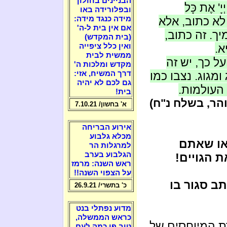
הבניינים בחולון
יָ' אֶת כָּל
ובפלורידה באו
באו לא כתוב, אלא
מידה כנגד מידה:
אם אין בית ל-ה'
יך. זה כתוב,
(בית המקדש)
א.
ואין כלל ציפייה
ממשית לבית
על כך, יש זה
מקדש ומלכות ה'
ומגוג. נצבו כמו
דרך המשיח, אזי:
גם לכם לא יהיה
העולמות.
בית!
והר, בשלח נ"ח)
א' בחשון/ 7.10.21
אירוע הבריחה
מכלא גלבוע
 או שאתם
למרגלות הר
הגלבוע בערב
 הגויים!
ראש השנה: מרמז
על הצפוי השנה!!
ב סגור בו
כ' בתשרי/ 26.9.21
מדוע נפתלי בנט
כראש הממשלה,
ת המיוחסים של
טוב פי כמה לעם