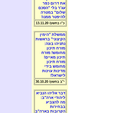
את דרום כפר
עג'ר בלי "הסכם
שלום" במטרה
להיפטר ממנו!
כ"ו בחשון/ 13.11.20
ממשלת "הימין
הקיצוני" בראשות
נתניהו בונה:
מזרח תיכון
מחומש! מזרח
תיכון מאיים!
מזרח תיכון
מחומש בידי
מדינות עוינות
לישראל!
י"ב בחשון/ 30.10.20
דבר אליהו הנביא
ליהודי ארה"ב:
מה להצביע
בבחירות
הקרובות בארה"ב