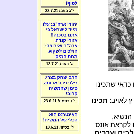
לסוף!
י"ג באב/ 22.7.21
יהודי ארה"ב: עלו
מייד לישראל כי
אתם בסכנה!!
אזורי קנדה,
ארה"ב ואירופה:
הולכים לשקוע
תחת המים
ג' באב/ 12.7.21
הרב יצחק בצרי:
 כדאי שתכינו
גילוי פרה אדומה
סימן שהמשיח
קרוב!
 לאויב:
תכינו
י"ג בתמוז/ 23.6.21
האינטרנט הוא
 הנשיא,
הכלי של המשיח!
 לקראת אונס
ל' בסיון/ 10.6.21
לבים וערבים