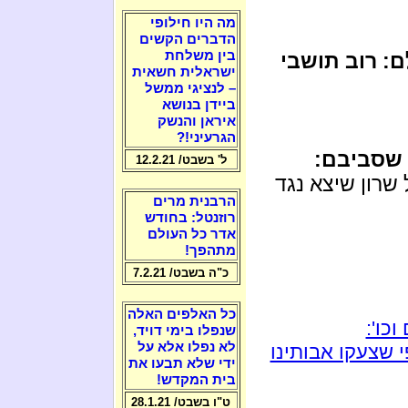
מה היו חילופי
הדברים הקשים
בין משלחת
: רוב תושבי
ישראלית חשאית
– לנציגי ממשל
ביידן בנושא
איראן והנשק
הגרעיני!?
 שסביבם:
ל' בשבט/ 12.2.21
שרון שיצא נגד
הרבנית מרים
רוזנטל: בחודש
אדר כל העולם
מתהפך!
כ"ה בשבט/ 7.2.21
כל האלפים האלה
כו':
שנפלו בימי דויד,
לא נפלו אלא על
 שצעקו אבותינו
ידי שלא תבעו את
בית המקדש!
ט"ו בשבט/ 28.1.21