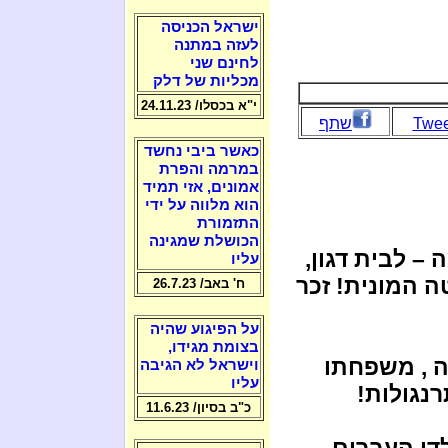
ישראל הכניסה
לעזה במתנה
לחינם שני
מכליות של דלק
י"א בכסלו/ 24.11.23
Twee
שתף
כאשר ביבי נחשד
במרמה והפרת
אמונים, אזי תמיד
הוא מלווה על ידי
התזמורת
הכושלת שמגינה
 – לבית דגון,
עליו
 המונית! זכר
ח' באב/ 26.7.23
על הפיגוע שהיה
בצומת מגידו,
ה , משפחתו
וישראל לא הגיבה
עליו
נגולות!
כ"ב בסיון/ 11.6.23
די העברים