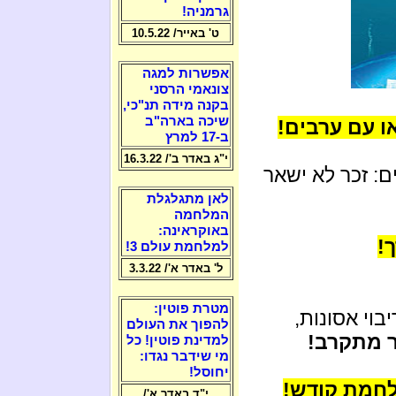
גרמניה!
ט' באייר/ 10.5.22
אפשרות למגה
צונאמי הרסני
בקנה מידה תנ"כי,
שיכה בארה"ב
ו עם ערבים!
ב-17 למרץ
י"ג באדר ב'/ 16.3.22
: זכר לא ישאר
לאן מתגלגלת
המלחמה
באוקראינה:
!
למלחמת עולם 3!
ל' באדר א'/ 3.3.22
מטרת פוטין:
בוי אסונות,
להפוך את העולם
 מתקרב!
למדינת פוטין! כל
מי שידבר נגדו:
יחוסל!
לחמת קודש!
י"ד באדר א'/