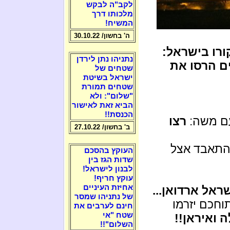
לקב"ה לבקש
מלכותו דרך
המשיח!
ה' בחשון/ 30.10.22
רו בישראל:
נתניהו נתן לירדן
ם הרסו את
שטחים של
ישראל בשיטת
שטחים תמורת
"שלום": ולא
הביא זאת לאישור
הכנסת!!
עם משה:
רצו
ב' בחשון/ 27.10.22
להתאבד אצל
העוקץ בהסכם
שדות הגז בין
לבנון לישראל!
עוקץ חריף!
אחיזת העיניים
ראל ארדואן...
של נתניהו שמסר
חכם יזרמו
חינם לערבים את
שטח "אי
 ואיראן!!
השלום"!!