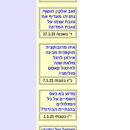
זאב אלקין חושף:
נתניהו מעדיף את
טובת עצמו על
טובת המדינה
ד' בשבט/ 17.1.21
איזו פרובוקציה
תוקפנית מכינה
איראן לרגל
מלאת שנה
לחיסול קאסם
סולימני!
כ"ג בטבת/ 7.1.21
מדוע בא כעס
השמיים על כל
המזלזלים
בהנחיית הבידוד?
י"ז בטבת/ 1.1.21
ישראל של נתניהו