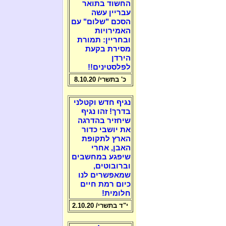
החשוד בתואר
עבריין עשה
הסכם "שלום" עם
האמירויות
ובחריין: תמורת
מסירת בקעת
הירדן
לפלסטינים!!
כ' בתשרי/ 8.10.20
נגיף חדש וקטלני
בדרך! זהו נגיף
שיחזיר בהדרגה
את יושבי כדור
הארץ לתקופת
האבן, אחרי
שיפגע במחשבים
וברובוטים,
שמאפשרים לנו
כיום רמת חיים
חלומית!
י"ד בתשרי/ 2.10.20