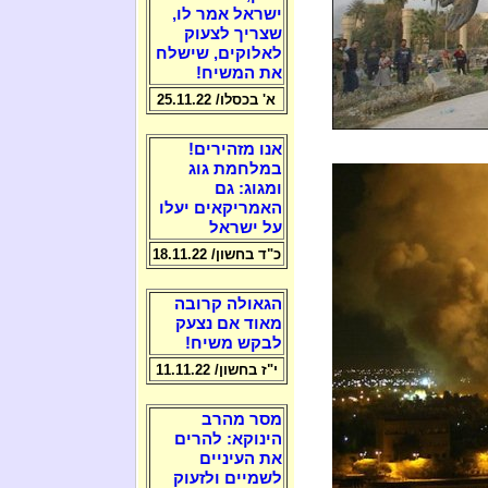
ישראל אמר לו,
שצריך לצעוק
לאלוקים, שישלח
את המשיח!
א' בכסלו/ 25.11.22
אנו מזהירים!
במלחמת גוג
ומגוג: גם
האמריקאים יעלו
על ישראל
כ"ד בחשון/ 18.11.22
הגאולה קרובה
מאוד אם נצעק
לבקש משיח!
י"ז בחשון/ 11.11.22
מסר מהרב
הינוקא: להרים
את העיניים
לשמיים ולזעוק