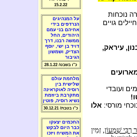
15.2.22
ה נוכחות
על המנהיגים
יילים גויים
הנרדפים בידי
אחיהם בני עמם
היהודים, החל
ממשה רבנו, דרך
ון, עיראק,
דויד בן ישי, יוסף
הצדיק, ושמשון
הגיבור
כ"ו בשבט/ 28.1.22
מארועים
מלחמת עולם
שלישית בין
ים ועובדי
רוסיה לאוקראינה
מתקרבת ביוזמת
!
נשיא רוסיה, פוטין
וכחי מורסי:
אלו
כ"ו בטבת/ 30.12.21
החכמים יצעקו
כבר היום לבקש
 רַבִּי שִׁמְעוֹן
, זַמִין
את המשיח ויזכו