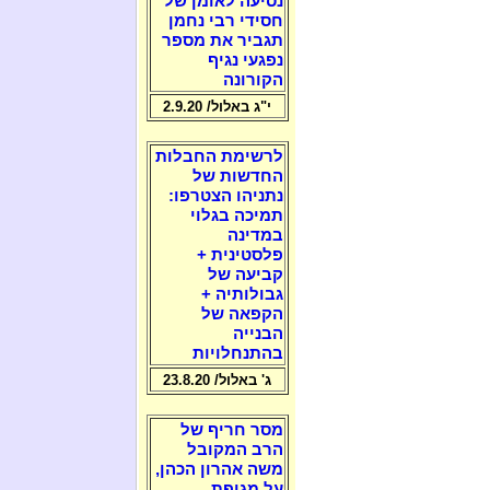
נסיעה לאומן של
חסידי רבי נחמן
תגביר את מספר
נפגעי נגיף
הקורונה
י"ג באלול/ 2.9.20
לרשימת החבלות
החדשות של
נתניהו הצטרפו:
תמיכה בגלוי
במדינה
פלסטינית +
קביעה של
גבולותיה +
הקפאה של
הבנייה
בהתנחלויות
ג' באלול/ 23.8.20
מסר חריף של
הרב המקובל
משה אהרון הכהן,
על מגיפת