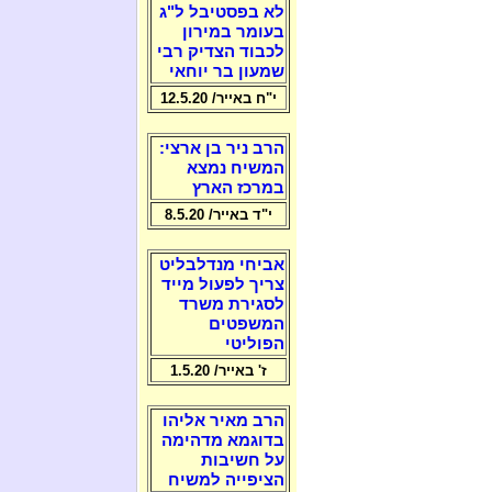
לא בפסטיבל ל"ג
בעומר במירון
לכבוד הצדיק רבי
שמעון בר יוחאי
י"ח באייר/ 12.5.20
הרב ניר בן ארצי:
המשיח נמצא
במרכז הארץ
י"ד באייר/ 8.5.20
אביחי מנדלבליט
צריך לפעול מייד
לסגירת משרד
המשפטים
הפוליטי
ז' באייר/ 1.5.20
הרב מאיר אליהו
בדוגמא מדהימה
על חשיבות
הציפייה למשיח