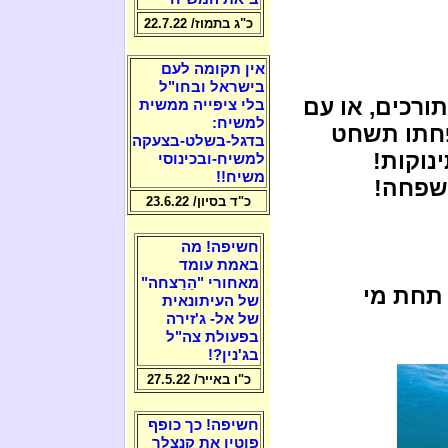
כ"ג בתמוז/ 22.7.22
אין תקומה לעם
בישראל ובחו"ל
ורכים, או עם
בלי ציפייה ממשית
למשיח:
פחתו תשחט
בדגל-בשלט-בצעקה
נוקות!
למשיח-ובכינוסי
משיח!!
שפחה!
כ"ד בסיון/ 23.6.22
חשיפה! מה
באמת עומד
מאחורי "הֵרַצחה"
תחת מי
של העיתונאית
של אל- ג'זירה
בפעולת צה"ל
בג'נין?!
כ"ו באייר/ 27.5.22
חשיפה! כך כופף
פוטין את קנצלר