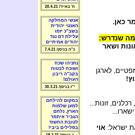
ח' באייר/ 20.4.21
ר כאן.
אנשי המחלקה
האנטי יהודית
בשב"כ יזמו
מה שנדרש:
עלילת דם נגד
יהודים אמיתיים
נות ושאר
כ"ה בניסן/ 7.4.21
נתניהו שכח
ושוכח לבטוח
פטיים, לארגן
בקב"ה ריבון
ץ!
העולם!
י"ז בניסן/ 30.3.21
במקום להילחם
לנים, זונות...
למען שלמות
ארו...
הארץ, נלחם
הגביר איתמר
לטובת החשוד
ת ישראל:
אוי
בפלילים ביבי!
ו' בניסן/ 19.3.21