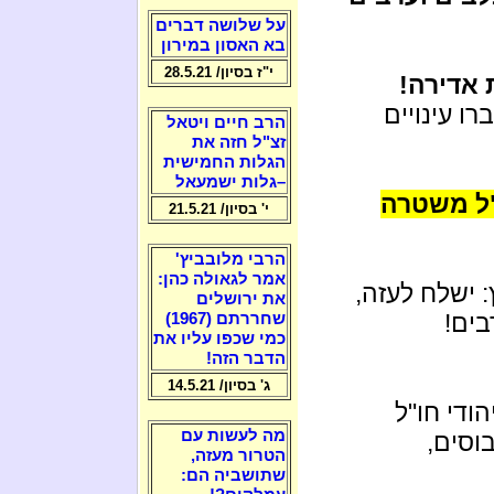
על שלושה דברים
בא האסון במירון
י"ז בסיון/ 28.5.21
 אדירה!
ו עינויים
הרב חיים ויטאל
זצ"ל חזה את
הגלות החמישית
–גלות ישמעאל
"ל משטרה
י' בסיון/ 21.5.21
הרבי מלובביץ'
אמר לגאולה כהן:
: ישלח לעזה,
את ירושלים
בים!
שחררתם (1967)
כמי שכפו עליו את
הדבר הזה!
ג' בסיון/ 14.5.21
יהודי חו"ל
מה לעשות עם
וסים,
הטרור מעזה,
שתושביה הם: