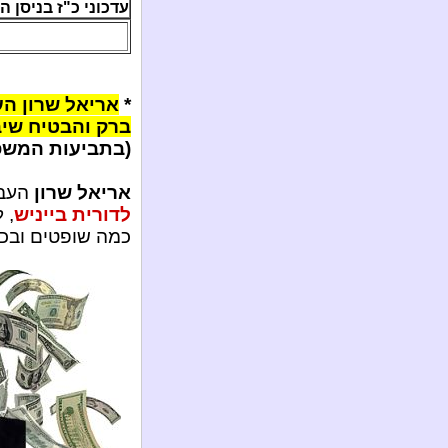
עדכוני כ"ז בניסן ה'תשע"ג
*
אריאל שרון העב
ברק והבטיח שיב
(בתביעות המשפט
אריאל שרון
העבי
לדורית בייניש
, 
כמה שופטים ובכ