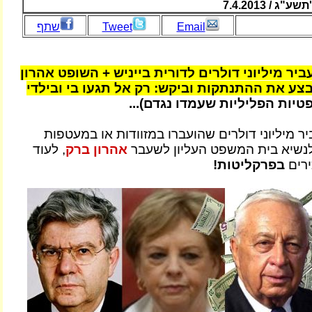
 / 7.4.2013
Email
Tweet
שתף
יר מיליוני דולרים לדורית בייניש + השופט אהרון
צע את ההתנתקות וביקש: רק אל תגעו בי ובילדי
יות הפליליות שעמדו נגדם)...
ר מיליוני דולרים שהועברו במזוודות או במעטפות
לנשיא בית המשפט העליון לשעבר
אהרון ברק
, לעוד
ירים
בפרקליטות!