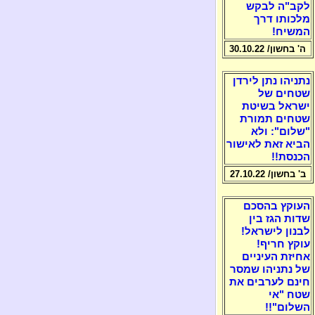
לקב"ה לבקש
מלכותו דרך
המשיח!
ה' בחשון/ 30.10.22
נתניהו נתן לירדן
שטחים של
ישראל בשיטת
שטחים תמורת
"שלום": ולא
הביא זאת לאישור
הכנסת!!
ב' בחשון/ 27.10.22
העוקץ בהסכם
שדות הגז בין
לבנון לישראל!
עוקץ חריף!
אחיזת העיניים
של נתניהו שמסר
חינם לערבים את
שטח "אי
השלום"!!