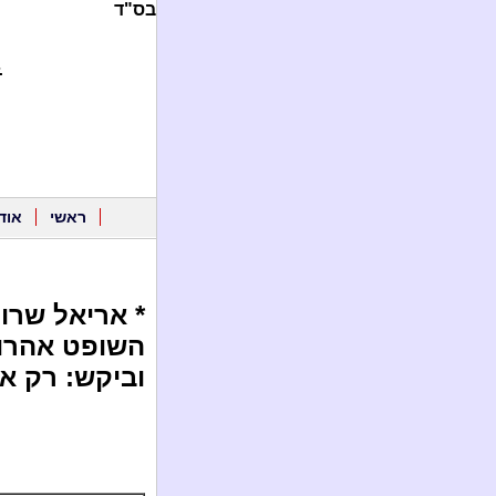
בס"ד
.
ראשי
אוד
* אריאל שרון
השופט אהרון
וביקש: רק אל