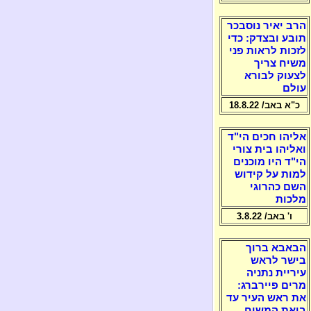
הרב יאיר נוסבכר
תובע ובצדק: כדי
לזכות לראות פני
משיח צריך
לצעוק לבורא
עולם
כ"א באב/ 18.8.22
אליהו חכים הי"ד
ואליהו בית צורי
הי"ד היו מוכנים
למות על קידוש
השם כהרוגי
מלכות
ו' באב/ 3.8.22
הבאבא ברוך
בישר לראש
עיריית נתניה
מרים פיירברג:
את ראש העיר עד
ביאת המשיח