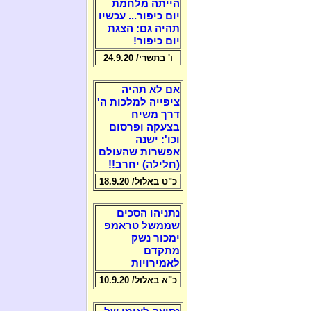
הייתה מלחמת
יום כיפור... עכשיו
תהיה גם: הצגת
יום כיפור!
ו' בתשרי/ 24.9.20
אם לא תהיה
ציפייה למלכות ה'
דרך משיח
בצעקה ופרסום
וכו': ישנה
אפשרות שהעולם
(חלילה) יחרב!!
כ"ט באלול/ 18.9.20
נתניהו הסכים
שממשל טראמפ
ימכור נשק
מתקדם
לאמירויות
כ"א באלול/ 10.9.20