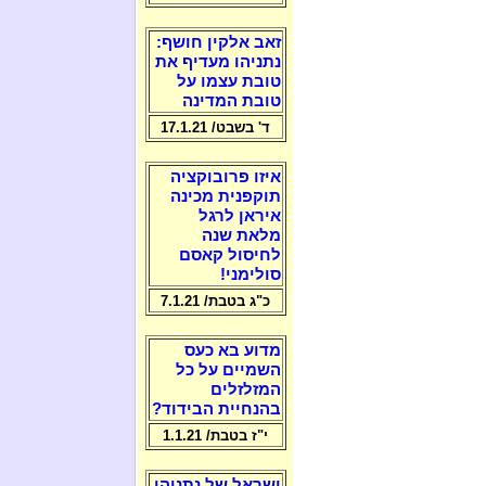
זאב אלקין חושף:
נתניהו מעדיף את
טובת עצמו על
טובת המדינה
ד' בשבט/ 17.1.21
איזו פרובוקציה
תוקפנית מכינה
איראן לרגל
מלאת שנה
לחיסול קאסם
סולימני!
כ"ג בטבת/ 7.1.21
מדוע בא כעס
השמיים על כל
המזלזלים
בהנחיית הבידוד?
י"ז בטבת/ 1.1.21
ישראל של נתניהו