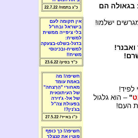
 בגאולה הם
כ"ג בתמוז/ 22.7.22
גרשים ישלמו!
אין תקומה לעם
בישראל ובחו"ל
בלי ציפייה ממשית
למשיח:
בדגל-בשלט-בצעקה
ואבנר!
למשיח-ובכינוסי
רם!
משיח!!
כ"ד בסיון/ 23.6.22
חשיפה! מה
באמת עומד
מאחורי "הֵרַצחה"
 לפיד!
של העיתונאית
ט
"
– הוא גלגול
של אל- ג'זירה
בפעולת צה"ל
 העם!
בג'נין?!
כ"ו באייר/ 27.5.22
חשיפה! כך כופף
פוטין את קנצלר