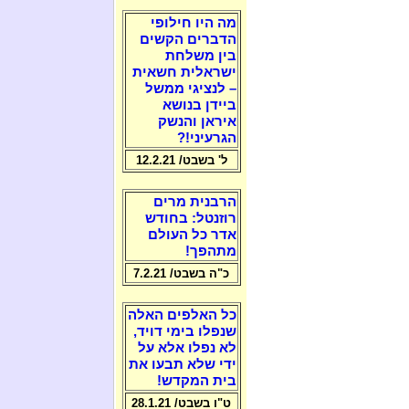
מה היו חילופי
הדברים הקשים
בין משלחת
ישראלית חשאית
– לנציגי ממשל
ביידן בנושא
איראן והנשק
הגרעיני!?
ל' בשבט/ 12.2.21
הרבנית מרים
רוזנטל: בחודש
אדר כל העולם
מתהפך!
כ"ה בשבט/ 7.2.21
כל האלפים האלה
שנפלו בימי דויד,
לא נפלו אלא על
ידי שלא תבעו את
בית המקדש!
ט"ו בשבט/ 28.1.21