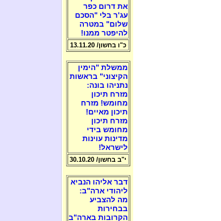
את דרום כפר
עג'ר בלי "הסכם
שלום" במטרה
להיפטר ממנו!
כ"ו בחשון/ 13.11.20
ממשלת "הימין
הקיצוני" בראשות
נתניהו בונה:
מזרח תיכון
מחומש! מזרח
תיכון מאיים!
מזרח תיכון
מחומש בידי
מדינות עוינות
לישראל!
י"ב בחשון/ 30.10.20
דבר אליהו הנביא
ליהודי ארה"ב:
מה להצביע
בבחירות
הקרובות בארה"ב