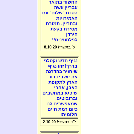
החשוד בתואר
עבריין עשה
הסכם "שלום" עם
האמירויות
ובחריין: תמורת
מסירת בקעת
הירדן
לפלסטינים!!
כ' בתשרי/ 8.10.20
נגיף חדש וקטלני
בדרך! זהו נגיף
שיחזיר בהדרגה
את יושבי כדור
הארץ לתקופת
האבן, אחרי
שיפגע במחשבים
וברובוטים,
שמאפשרים לנו
כיום רמת חיים
חלומית!
י"ד בתשרי/ 2.10.20