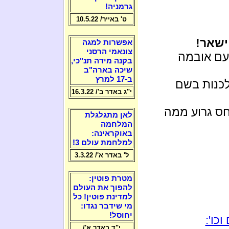
גרמניה!
ט' באייר/ 10.5.22
ישאר!
אפשרות למגה
צונאמי הרסני
עם אובמה
בקנה מידה תנ"כי,
שיכה בארה"ב
ב-17 למרץ
לכנות בשם
י"ג באדר ב'/ 16.3.22
יחס גרוע ממה
לאן מתגלגלת
המלחמה
באוקראינה:
למלחמת עולם 3!
ל' באדר א'/ 3.3.22
מטרת פוטין:
להפוך את העולם
למדינת פוטין! כל
מי שידבר נגדו:
יחוסל!
כו':
י"ד באדר א'/