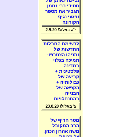
נסיעה לאומן של
חסידי רבי נחמן
תגביר את מספר
נפגעי נגיף
הקורונה
י"ג באלול/ 2.9.20
לרשימת החבלות
החדשות של
נתניהו הצטרפו:
תמיכה בגלוי
במדינה
פלסטינית +
קביעה של
גבולותיה +
הקפאה של
הבנייה
בהתנחלויות
ג' באלול/ 23.8.20
מסר חריף של
הרב המקובל
משה אהרון הכהן,
על מגיפת