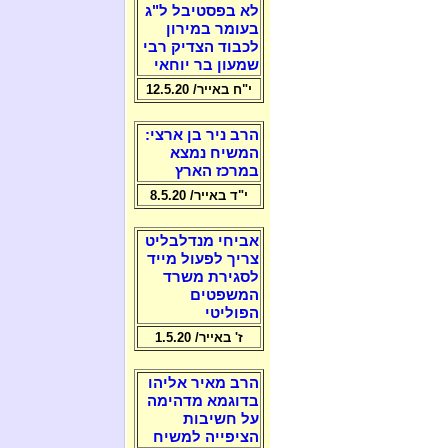
לא בפסטיבל ל"ג
בעומר במירון
לכבוד הצדיק רבי
שמעון בר יוחאי
י"ח באייר/ 12.5.20
הרב ניר בן ארצי:
המשיח נמצא
במרכז הארץ
י"ד באייר/ 8.5.20
אביחי מנדלבליט
צריך לפעול מייד
לסגירת משרד
המשפטים
הפוליטי
ז' באייר/ 1.5.20
הרב מאיר אליהו
בדוגמא מדהימה
על חשיבות
הציפייה למשיח