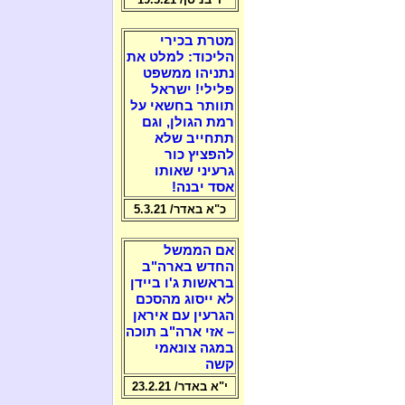
מטרת בכירי
הליכוד: למלט את
נתניהו ממשפט
פלילי! ישראל
תוותר בחשאי על
רמת הגולן, וגם
תתחייב שלא
להפציץ כור
גרעיני שאותו
אסד יבנה!
כ"א באדר/ 5.3.21
אם הממשל
החדש בארה"ב
בראשות ג'ו ביידן
לא ייסוג מהסכם
הגרעין עם איראן
– אזי ארה"ב תוכה
במגה צונאמי
קשה
י"א באדר/ 23.2.21