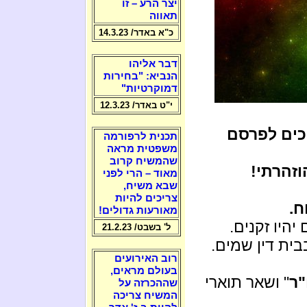
יצר הרע – זו
תאווה
כ"א באדר/ 14.3.23
דבר אליהו
הנביא: "בחירות
דמוקרטיות"
י"ט באדר/ 12.3.23
יכים לפרסם
תכנית לרפורמה
משפטית מראה
שהמשיח קרוב
וזהרתי!
מאוד – הרי לפני
שבא משיח,
צריכים להיות
ח.
מאורעות גדולים!
היו זקנים.
ל' בשבט/ 21.2.23
בית דין שמים.
רוב האירועים
בעולם מראים,
"ר
" ושאר תוארי
שההכרזה על
המשיח צריכה