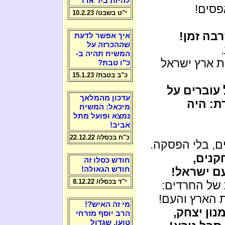
להיות ב-ז' אדר
פסים!
י"ט בשבט/ 10.2.23
בה זמן!
איך אפשר לדעת
שההכרזה על
המשיח תהיה ב-
ת ארץ ישראל
כ"ו טבת?
כ"ב בטבת/ 15.1.23
 עוברים על
עדכון מהמלאך
ת: היה
מיכאל: המשיח
נמצא ופועל מתל
אביב!
כ"ח בכסלו/ 22.12.22
ים, בלי הפסקה.
קנים,
חודש כסלו זה
עם ישראל!
חודש הגאולה!
י"ד בכסלו/ 8.12.22
 של החרדים:
 הארץ והעם!
מי זה האיש?!
נון יצחק,
הרב יוסף מזרחי
טוען, שגדול