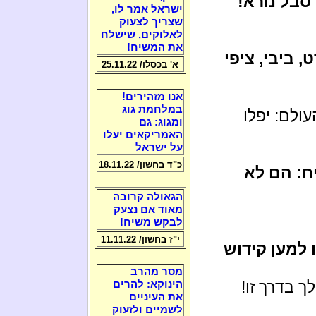
 סבל נורא!
ישראל אמר לו,
שצריך לצעוק
לאלוקים, שישלח
את המשיח!
, ביבי, ציפי
א' בכסלו/ 25.11.22
אנו מזהירים!
במלחמת גוג
ולם: יפלו
ומגוג: גם
האמריקאים יעלו
על ישראל
כ"ד בחשון/ 18.11.22
ח: הם לא
הגאולה קרובה
מאוד אם נצעק
לבקש משיח!
י"ז בחשון/ 11.11.22
 למען קידוש
מסר מהרב
 בדרך זו!
הינוקא: להרים
את העיניים
לשמיים ולזעוק