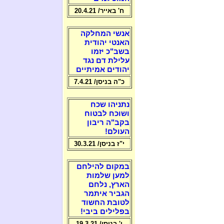
ח' באייר/ 20.4.21
אנשי המחלקה
האנטי יהודית
בשב"כ יזמו
עלילת דם נגד
יהודים אמיתיים
כ"ה בניסן/ 7.4.21
נתניהו שכח
ושוכח לבטוח
בקב"ה ריבון
העולם!
י"ז בניסן/ 30.3.21
במקום להילחם
למען שלמות
הארץ, נלחם
הגביר איתמר
לטובת החשוד
בפלילים ביבי!
ו' בניסן/ 19.3.21