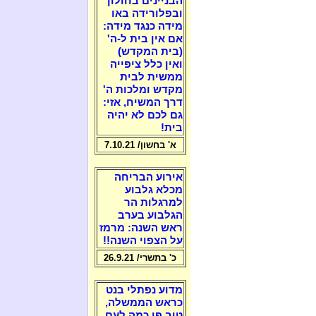
הבניינים בחולון
ובפלורידה באו
מידה כנגד מידה:
אם אין בית ל-ה'
(בית המקדש)
ואין כלל ציפייה
ממשית לבית
מקדש ומלכות ה'
דרך המשיח, אזי:
גם לכם לא יהיה
בית!
א' בחשון/ 7.10.21
אירוע הבריחה
מכלא גלבוע
למרגלות הר
הגלבוע בערב
ראש השנה: מרמז
על הצפוי השנה!!
כ' בתשרי/ 26.9.21
מדוע נפתלי בנט
כראש הממשלה,
טוב פי כמה לעם