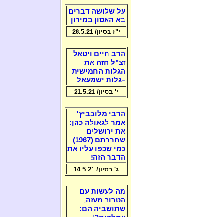
על שלושה דברים
בא האסון במירון
י"ז בסיון/ 28.5.21
הרב חיים ויטאל
זצ"ל חזה את
הגלות החמישית
–גלות ישמעאל
י' בסיון/ 21.5.21
הרבי מלובביץ'
אמר לגאולה כהן:
את ירושלים
שחררתם (1967)
כמי שכפו עליו את
הדבר הזה!
ג' בסיון/ 14.5.21
מה לעשות עם
הטרור מעזה,
שתושביה הם: