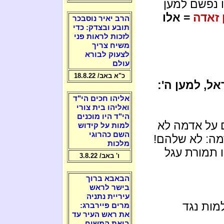
ו נפשם למען
ן זאדה
= אלו
הרב יאיר נוסבכר
תובע ובצדק: כדי
לזכות לראות פני
משיח צריך
לצעוק לבורא
עולם
כ"א באב/ 18.8.22
ל, למען ה':
אליהו חכים הי"ד
ואליהו בית צורי
הי"ד היו מוכנים
 על אדמה לא
למות על קידוש
השם כהרוגי
ה: לא שלהם!
מלכות
 תמורת עגל
ו' באב/ 3.8.22
הבאבא ברוך
בישר לראש
עיריית נתניה
למות נגד
מרים פיירברג:
את ראש העיר עד
ביאת המשיח