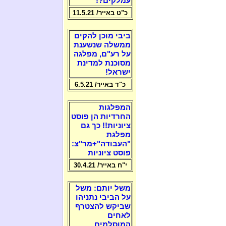
עמלקים?!
כ"ט באייר/ 11.5.21
ביבי מוכן להקים
ממשלה שנשענת
על רע"ם, מפלגה
מסוכנת למדינת
ישראל!
כ"ד באייר/ 6.5.21
המפלגות
החרדיות הן פוסט
ציוניות!! כך גם
מפלגת
"העבודה"+מר"צ:
פוסט ציוניות
י"ח באייר/ 30.4.21
משל יותם: משל
על הביבי נתניהו
שביקש להצטרף
לאחים
המוסלמים