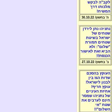
לקב"ה לבקש
מלכותו דרך
המשיח!
ה' בחשון/ 30.10.22
נתניהו נתן לירדן
שטחים של
ישראל בשיטת
שטחים תמורת
"שלום": ולא
הביא זאת לאישור
הכנסת!!
ב' בחשון/ 27.10.22
העוקץ בהסכם
שדות הגז בין
לבנון לישראל!
עוקץ חריף!
אחיזת העיניים
של נתניהו שמסר
חינם לערבים את
שטח "אי
השלום"!!