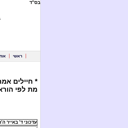
בס"ד
.
ראשי
אוד
* חיילים אמ
מת לפי הורא
עדכוני ד' באייר ה'תשע"ג /