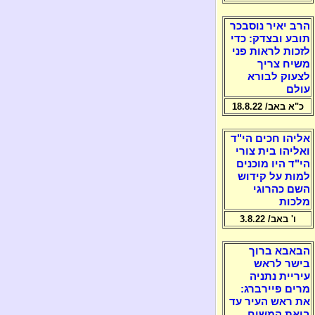
הרב יאיר נוסבכר
תובע ובצדק: כדי
לזכות לראות פני
משיח צריך
לצעוק לבורא
עולם
כ"א באב/ 18.8.22
אליהו חכים הי"ד
ואליהו בית צורי
הי"ד היו מוכנים
למות על קידוש
השם כהרוגי
מלכות
ו' באב/ 3.8.22
הבאבא ברוך
בישר לראש
עיריית נתניה
מרים פיירברג:
את ראש העיר עד
ביאת המשיח