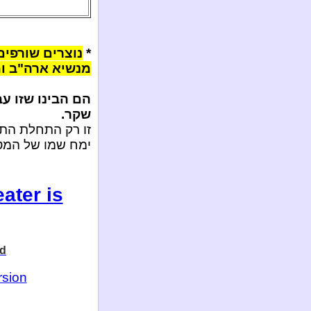
*
נוצרים שורפים
מנשיא ארה"ב ומ
הם הבינו שזו עב
שקר.
זו רק התחלת התפ
ימח שמו של המט
ater is
ed
rsion