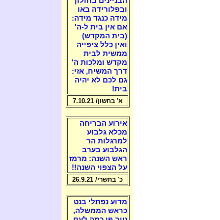
הבניינים בחולון
ובפלורידה באו
מידה כנגד מידה:
אם אין בית ל-ה'
(בית המקדש)
ואין כלל ציפייה
ממשית לבית
מקדש ומלכות ה'
דרך המשיח, אזי:
גם לכם לא יהיה
בית!
א' בחשון/ 7.10.21
אירוע הבריחה
מכלא גלבוע
למרגלות הר
הגלבוע בערב
ראש השנה: מרמז
על הצפוי השנה!!
כ' בתשרי/ 26.9.21
מדוע נפתלי בנט
כראש הממשלה,
טוב פי כמה לעם