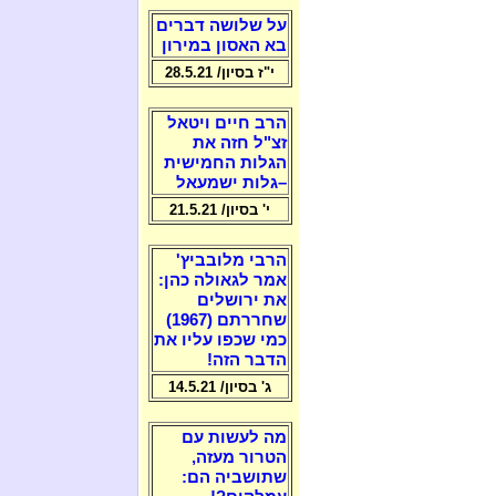
על שלושה דברים
בא האסון במירון
י"ז בסיון/ 28.5.21
הרב חיים ויטאל
זצ"ל חזה את
הגלות החמישית
–גלות ישמעאל
י' בסיון/ 21.5.21
הרבי מלובביץ'
אמר לגאולה כהן:
את ירושלים
שחררתם (1967)
כמי שכפו עליו את
הדבר הזה!
ג' בסיון/ 14.5.21
מה לעשות עם
הטרור מעזה,
שתושביה הם: