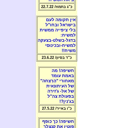
כ"ג בתמוז/ 22.7.22
אין תקומה לעם
בישראל ובחו"ל
בלי ציפייה ממשית
למשיח:
בדגל-בשלט-בצעקה
למשיח-ובכינוסי
משיח!!
כ"ד בסיון/ 23.6.22
חשיפה! מה
באמת עומד
מאחורי "הֵרַצחה"
של העיתונאית
של אל- ג'זירה
בפעולת צה"ל
בג'נין?!
כ"ו באייר/ 27.5.22
חשיפה! כך כופף
פוטין את קנצלר