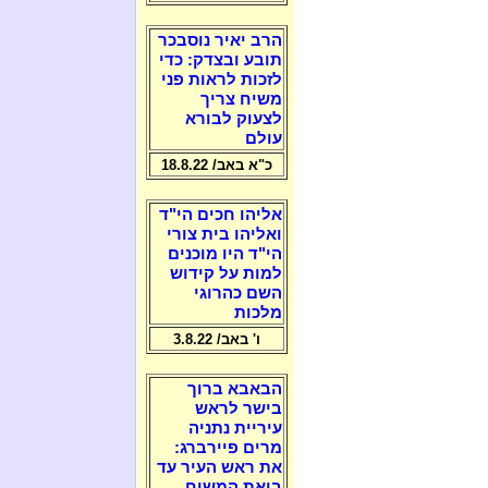
הרב יאיר נוסבכר
תובע ובצדק: כדי
לזכות לראות פני
משיח צריך
לצעוק לבורא
עולם
כ"א באב/ 18.8.22
אליהו חכים הי"ד
ואליהו בית צורי
הי"ד היו מוכנים
למות על קידוש
השם כהרוגי
מלכות
ו' באב/ 3.8.22
הבאבא ברוך
בישר לראש
עיריית נתניה
מרים פיירברג:
את ראש העיר עד
ביאת המשיח