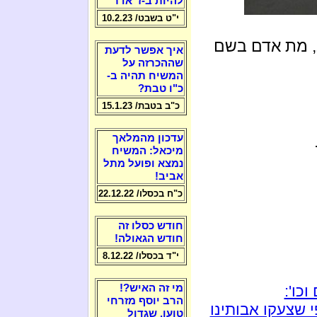
להיות ב-ז' אדר
י"ט בשבט/ 10.2.23
, מת אדם בשם
איך אפשר לדעת
שההכרזה על
המשיח תהיה ב-
כ"ו טבת?
כ"ב בטבת/ 15.1.23
עדכון מהמלאך
מיכאל: המשיח
נמצא ופועל מתל
אביב!
כ"ח בכסלו/ 22.12.22
חודש כסלו זה
חודש הגאולה!
י"ד בכסלו/ 8.12.22
כו':
מי זה האיש?!
הרב יוסף מזרחי
 שצעקו אבותינו
טוען, שגדול