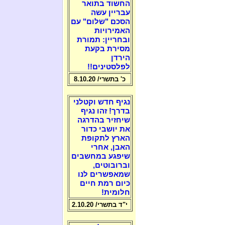
החשוד בתואר
עבריין עשה
הסכם "שלום" עם
האמירויות
ובחריין: תמורת
מסירת בקעת
הירדן
לפלסטינים!!
כ' בתשרי/ 8.10.20
נגיף חדש וקטלני
בדרך! זהו נגיף
שיחזיר בהדרגה
את יושבי כדור
הארץ לתקופת
האבן, אחרי
שיפגע במחשבים
וברובוטים,
שמאפשרים לנו
כיום רמת חיים
חלומית!
י"ד בתשרי/ 2.10.20