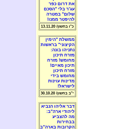
את דרום כפר
עג'ר בלי "הסכם
שלום" במטרה
להיפטר ממנו!
כ"ו בחשון/ 13.11.20
ממשלת "הימין
הקיצוני" בראשות
נתניהו בונה:
מזרח תיכון
מחומש! מזרח
תיכון מאיים!
מזרח תיכון
מחומש בידי
מדינות עוינות
לישראל!
י"ב בחשון/ 30.10.20
דבר אליהו הנביא
ליהודי ארה"ב:
מה להצביע
בבחירות
הקרובות בארה"ב