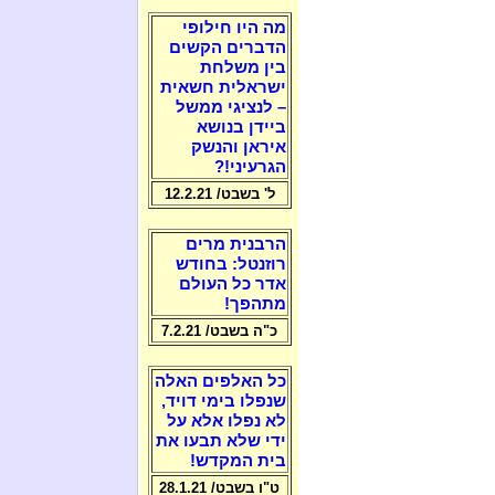
מה היו חילופי
הדברים הקשים
בין משלחת
ישראלית חשאית
– לנציגי ממשל
ביידן בנושא
איראן והנשק
הגרעיני!?
ל' בשבט/ 12.2.21
הרבנית מרים
רוזנטל: בחודש
אדר כל העולם
מתהפך!
כ"ה בשבט/ 7.2.21
כל האלפים האלה
שנפלו בימי דויד,
לא נפלו אלא על
ידי שלא תבעו את
בית המקדש!
ט"ו בשבט/ 28.1.21