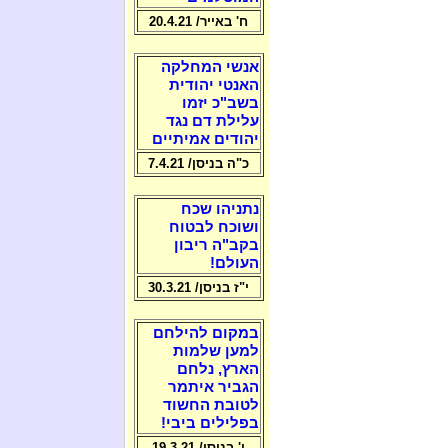
ח' באייר/ 20.4.21
אנשי המחלקה
האנטי יהודית
בשב"כ יזמו
עלילת דם נגד
יהודים אמיתיים
כ"ה בניסן/ 7.4.21
נתניהו שכח
ושוכח לבטוח
בקב"ה ריבון
העולם!
י"ז בניסן/ 30.3.21
במקום להילחם
למען שלמות
הארץ, נלחם
הגביר איתמר
לטובת החשוד
בפלילים ביבי!
ו' בניסן/ 19.3.21