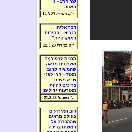
יצר הרע – זו
תאווה
כ"א באדר/ 14.3.23
דבר אליהו
הנביא: "בחירות
דמוקרטיות"
י"ט באדר/ 12.3.23
תכנית לרפורמה
משפטית מראה
שהמשיח קרוב
מאוד – הרי לפני
שבא משיח,
צריכים להיות
מאורעות גדולים!
ל' בשבט/ 21.2.23
רוב האירועים
בעולם מראים,
שההכרזה על
המשיח צריכה