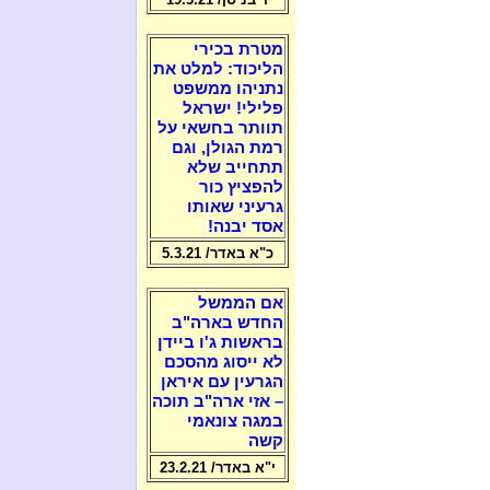
מטרת בכירי
הליכוד: למלט את
נתניהו ממשפט
פלילי! ישראל
תוותר בחשאי על
רמת הגולן, וגם
תתחייב שלא
להפציץ כור
גרעיני שאותו
אסד יבנה!
כ"א באדר/ 5.3.21
אם הממשל
החדש בארה"ב
בראשות ג'ו ביידן
לא ייסוג מהסכם
הגרעין עם איראן
– אזי ארה"ב תוכה
במגה צונאמי
קשה
י"א באדר/ 23.2.21