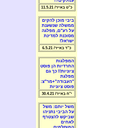
עמלקים?!
כ"ט באייר/ 11.5.21
ביבי מוכן להקים
ממשלה שנשענת
על רע"ם, מפלגה
מסוכנת למדינת
ישראל!
כ"ד באייר/ 6.5.21
המפלגות
החרדיות הן פוסט
ציוניות!! כך גם
מפלגת
"העבודה"+מר"צ:
פוסט ציוניות
י"ח באייר/ 30.4.21
משל יותם: משל
על הביבי נתניהו
שביקש להצטרף
לאחים
המוסלמים