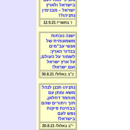
בישראל ולארץ
ישראל – מבנימין
נתניהו?!
ו' בתשרי/ 12.9.21
ישנה נוכחות
משמעותית של
אנשי עב"מים
בכדור הארץ:
לשמור על העולם,
על ארץ ישראל
ועם ישראל!
כ"ב באלול/ 30.8.21
נתניהו תכנן לנהל
משא ומתן עם
מוחמד דחלאן,
תוך ויתורים שהם
בבחינת פיקוח
נפש לעם
בישראל!
י"ב באלול/ 20.8.21