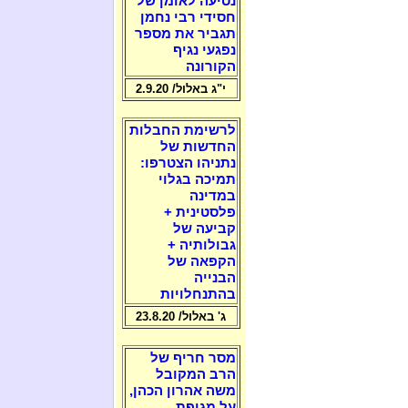
נסיעה לאומן של
חסידי רבי נחמן
תגביר את מספר
נפגעי נגיף
הקורונה
י"ג באלול/ 2.9.20
לרשימת החבלות
החדשות של
נתניהו הצטרפו:
תמיכה בגלוי
במדינה
פלסטינית +
קביעה של
גבולותיה +
הקפאה של
הבנייה
בהתנחלויות
ג' באלול/ 23.8.20
מסר חריף של
הרב המקובל
משה אהרון הכהן,
על מגיפת