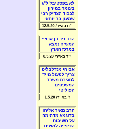
לא בפסטיבל ל"ג
בעומר במירון
לכבוד הצדיק רבי
שמעון בר יוחאי
י"ח באייר/ 12.5.20
הרב ניר בן ארצי:
המשיח נמצא
במרכז הארץ
י"ד באייר/ 8.5.20
אביחי מנדלבליט
צריך לפעול מייד
לסגירת משרד
המשפטים
הפוליטי
ז' באייר/ 1.5.20
הרב מאיר אליהו
בדוגמא מדהימה
על חשיבות
הציפייה למשיח