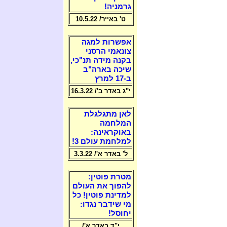
גרמניה!
ט' באייר/ 10.5.22
אפשרות למגה
צונאמי הרסני
בקנה מידה תנ"כי,
שיכה בארה"ב
ב-17 למרץ
י"ג באדר ב'/ 16.3.22
לאן מתגלגלת
המלחמה
באוקראינה:
למלחמת עולם 3!
ל' באדר א'/ 3.3.22
מטרת פוטין:
להפוך את העולם
למדינת פוטין! כל
מי שידבר נגדו:
יחוסל!
י"ד באדר א'/