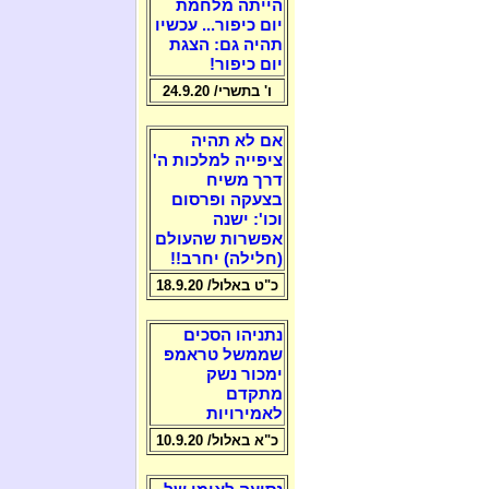
הייתה מלחמת
יום כיפור... עכשיו
תהיה גם: הצגת
יום כיפור!
ו' בתשרי/ 24.9.20
אם לא תהיה
ציפייה למלכות ה'
דרך משיח
בצעקה ופרסום
וכו': ישנה
אפשרות שהעולם
(חלילה) יחרב!!
כ"ט באלול/ 18.9.20
נתניהו הסכים
שממשל טראמפ
ימכור נשק
מתקדם
לאמירויות
כ"א באלול/ 10.9.20