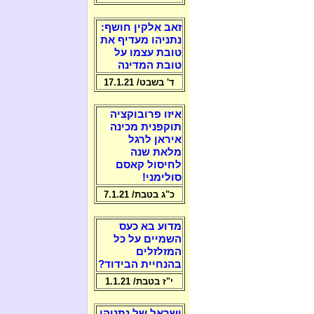
זאב אלקין חושף:
נתניהו מעדיף את
טובת עצמו על
טובת המדינה
ד' בשבט/ 17.1.21
איזו פרובוקציה
תוקפנית מכינה
איראן לרגל
מלאת שנה
לחיסול קאסם
סולימני!
כ"ג בטבת/ 7.1.21
מדוע בא כעס
השמיים על כל
המזלזלים
בהנחיית הבידוד?
י"ז בטבת/ 1.1.21
ישראל של נתניהו