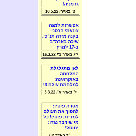
גרמניה!
ט' באייר/ 10.5.22
אפשרות למגה
צונאמי הרסני
בקנה מידה תנ"כי,
שיכה בארה"ב
ב-17 למרץ
י"ג באדר ב'/ 16.3.22
לאן מתגלגלת
המלחמה
באוקראינה:
למלחמת עולם 3!
ל' באדר א'/ 3.3.22
מטרת פוטין:
להפוך את העולם
למדינת פוטין! כל
מי שידבר נגדו:
יחוסל!
י"ד באדר א'/