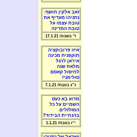
זאב אלקין חושף:
נתניהו מעדיף את
טובת עצמו על
טובת המדינה
ד' בשבט/ 17.1.21
איזו פרובוקציה
תוקפנית מכינה
איראן לרגל
מלאת שנה
לחיסול קאסם
סולימני!
כ"ג בטבת/ 7.1.21
מדוע בא כעס
השמיים על כל
המזלזלים
בהנחיית הבידוד?
י"ז בטבת/ 1.1.21
ישראל של נתניהו