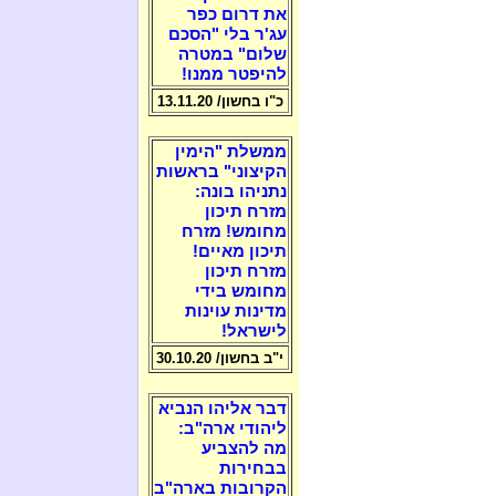
את דרום כפר
עג'ר בלי "הסכם
שלום" במטרה
להיפטר ממנו!
כ"ו בחשון/ 13.11.20
ממשלת "הימין
הקיצוני" בראשות
נתניהו בונה:
מזרח תיכון
מחומש! מזרח
תיכון מאיים!
מזרח תיכון
מחומש בידי
מדינות עוינות
לישראל!
י"ב בחשון/ 30.10.20
דבר אליהו הנביא
ליהודי ארה"ב:
מה להצביע
בבחירות
הקרובות בארה"ב