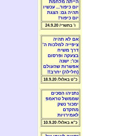
הייתה מלחמת
יום כיפור... עכשיו
תהיה גם: הצגת
יום כיפור!
ו' בתשרי/ 24.9.20
אם לא תהיה
ציפייה למלכות ה'
דרך משיח
בצעקה ופרסום
וכו': ישנה
אפשרות שהעולם
(חלילה) יחרב!!
כ"ט באלול/ 18.9.20
נתניהו הסכים
שממשל טראמפ
ימכור נשק
מתקדם
לאמירויות
כ"א באלול/ 10.9.20