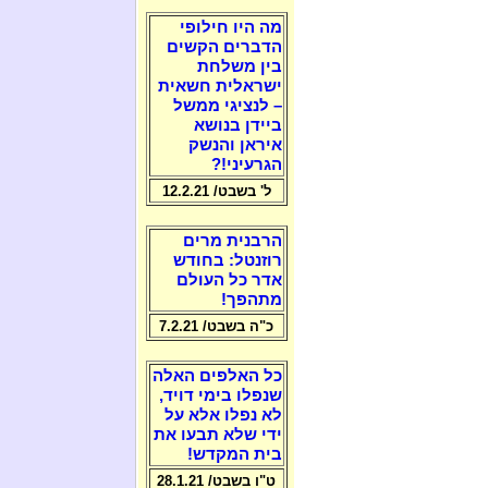
מה היו חילופי
הדברים הקשים
בין משלחת
ישראלית חשאית
– לנציגי ממשל
ביידן בנושא
איראן והנשק
הגרעיני!?
ל' בשבט/ 12.2.21
הרבנית מרים
רוזנטל: בחודש
אדר כל העולם
מתהפך!
כ"ה בשבט/ 7.2.21
כל האלפים האלה
שנפלו בימי דויד,
לא נפלו אלא על
ידי שלא תבעו את
בית המקדש!
ט"ו בשבט/ 28.1.21