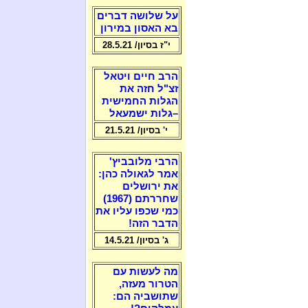
על שלושה דברים
בא האסון במירון
י"ז בסיון/ 28.5.21
הרב חיים ויטאל
זצ"ל חזה את
הגלות החמישית
–גלות ישמעאל
י' בסיון/ 21.5.21
הרבי מלובביץ'
אמר לגאולה כהן:
את ירושלים
שחררתם (1967)
כמי שכפו עליו את
הדבר הזה!
ג' בסיון/ 14.5.21
מה לעשות עם
הטרור מעזה,
שתושביה הם: