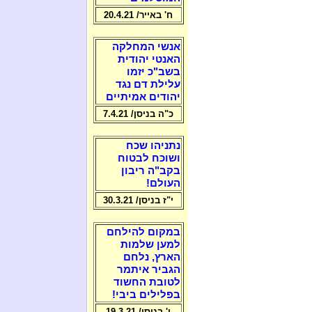
ח' באייר/ 20.4.21
אנשי המחלקה
האנטי יהודית
בשב"כ יזמו
עלילת דם נגד
יהודים אמיתיים
כ"ה בניסן/ 7.4.21
נתניהו שכח
ושוכח לבטוח
בקב"ה ריבון
העולם!
י"ז בניסן/ 30.3.21
במקום להילחם
למען שלמות
הארץ, נלחם
הגביר איתמר
לטובת החשוד
בפלילים ביבי!
ו' בניסן/ 19.3.21