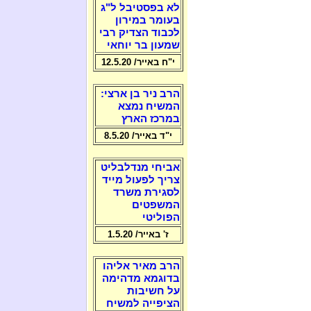
לא בפסטיבל ל"ג
בעומר במירון
לכבוד הצדיק רבי
שמעון בר יוחאי
י"ח באייר/ 12.5.20
הרב ניר בן ארצי:
המשיח נמצא
במרכז הארץ
י"ד באייר/ 8.5.20
אביחי מנדלבליט
צריך לפעול מייד
לסגירת משרד
המשפטים
הפוליטי
ז' באייר/ 1.5.20
הרב מאיר אליהו
בדוגמא מדהימה
על חשיבות
הציפייה למשיח