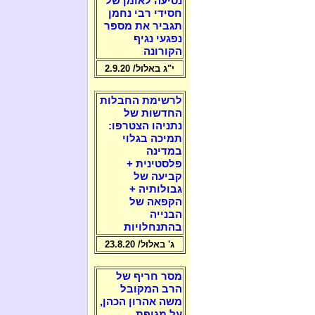
נסיעה לאומן של
חסידי רבי נחמן
תגביר את מספר
נפגעי נגיף
הקורונה
י"ג באלול/ 2.9.20
לרשימת החבלות
החדשות של
נתניהו הצטרפו:
תמיכה בגלוי
במדינה
פלסטינית +
קביעה של
גבולותיה +
הקפאה של
הבנייה
בהתנחלויות
ג' באלול/ 23.8.20
מסר חריף של
הרב המקובל
משה אהרון הכהן,
על מגיפת