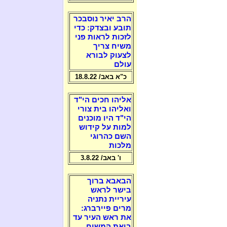
הרב יאיר נוסבכר
תובע ובצדק: כדי
לזכות לראות פני
משיח צריך
לצעוק לבורא
עולם
כ"א באב/ 18.8.22
אליהו חכים הי"ד
ואליהו בית צורי
הי"ד היו מוכנים
למות על קידוש
השם כהרוגי
מלכות
ו' באב/ 3.8.22
הבאבא ברוך
בישר לראש
עיריית נתניה
מרים פיירברג:
את ראש העיר עד
ביאת המשיח