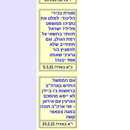
מטרת בכירי
הליכוד: למלט את
נתניהו ממשפט
פלילי! ישראל
תוותר בחשאי על
רמת הגולן, וגם
תתחייב שלא
להפציץ כור
גרעיני שאותו
אסד יבנה!
כ"א באדר/ 5.3.21
אם הממשל
החדש בארה"ב
בראשות ג'ו ביידן
לא ייסוג מהסכם
הגרעין עם איראן
– אזי ארה"ב תוכה
במגה צונאמי
קשה
י"א באדר/ 23.2.21