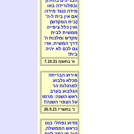
הבניינים בחולון
ובפלורידה באו
מידה כנגד מידה:
אם אין בית ל-ה'
(בית המקדש)
ואין כלל ציפייה
ממשית לבית
מקדש ומלכות ה'
דרך המשיח, אזי:
גם לכם לא יהיה
בית!
א' בחשון/ 7.10.21
אירוע הבריחה
מכלא גלבוע
למרגלות הר
הגלבוע בערב
ראש השנה: מרמז
על הצפוי השנה!!
כ' בתשרי/ 26.9.21
מדוע נפתלי בנט
כראש הממשלה,
טוב פי כמה לעם