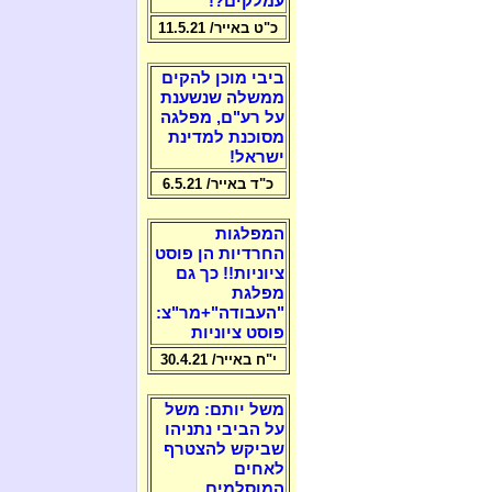
עמלקים?!
כ"ט באייר/ 11.5.21
ביבי מוכן להקים
ממשלה שנשענת
על רע"ם, מפלגה
מסוכנת למדינת
ישראל!
כ"ד באייר/ 6.5.21
המפלגות
החרדיות הן פוסט
ציוניות!! כך גם
מפלגת
"העבודה"+מר"צ:
פוסט ציוניות
י"ח באייר/ 30.4.21
משל יותם: משל
על הביבי נתניהו
שביקש להצטרף
לאחים
המוסלמים