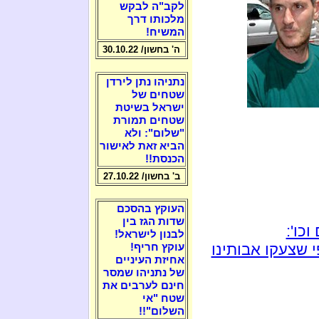
לקב"ה לבקש
מלכותו דרך
המשיח!
ה' בחשון/ 30.10.22
נתניהו נתן לירדן
שטחים של
ישראל בשיטת
שטחים תמורת
"שלום": ולא
הביא זאת לאישור
הכנסת!!
ב' בחשון/ 27.10.22
העוקץ בהסכם
שדות הגז בין
כו':
לבנון לישראל!
 שצעקו אבותינו
עוקץ חריף!
אחיזת העיניים
של נתניהו שמסר
חינם לערבים את
שטח "אי
השלום"!!