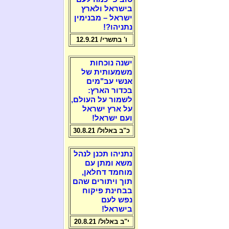
בישראל ולארץ
ישראל – מבנימין
נתניהו?!
ו' בתשרי/ 12.9.21
ישנה נוכחות
משמעותית של
אנשי עב"מים
בכדור הארץ:
לשמור על העולם,
על ארץ ישראל
ועם ישראל!
כ"ב באלול/ 30.8.21
נתניהו תכנן לנהל
משא ומתן עם
מוחמד דחלאן,
תוך ויתורים שהם
בבחינת פיקוח
נפש לעם
בישראל!
י"ב באלול/ 20.8.21