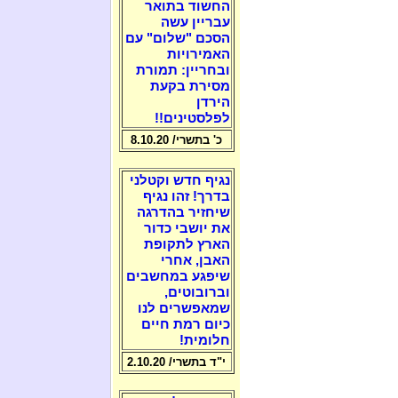
החשוד בתואר
עבריין עשה
הסכם "שלום" עם
האמירויות
ובחריין: תמורת
מסירת בקעת
הירדן
לפלסטינים!!
כ' בתשרי/ 8.10.20
נגיף חדש וקטלני
בדרך! זהו נגיף
שיחזיר בהדרגה
את יושבי כדור
הארץ לתקופת
האבן, אחרי
שיפגע במחשבים
וברובוטים,
שמאפשרים לנו
כיום רמת חיים
חלומית!
י"ד בתשרי/ 2.10.20