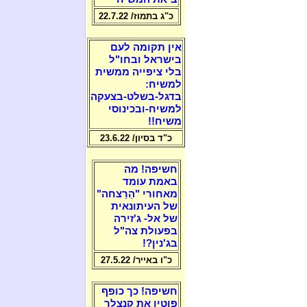
כ"ג בתמוז/ 22.7.22
אין תקומה לעם
בישראל ובחו"ל
בלי ציפייה ממשית
למשיח:
בדגל-בשלט-בצעקה
למשיח-ובכינוסי
משיח!!
כ"ד בסיון/ 23.6.22
חשיפה! מה
באמת עומד
מאחורי "הֵרַצחה"
של העיתונאית
של אל- ג'זירה
בפעולת צה"ל
בג'נין?!
כ"ו באייר/ 27.5.22
חשיפה! כך כופף
פוטין את קנצלר