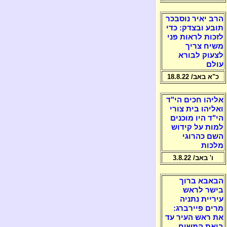
הרב יאיר נוסבכר
תובע ובצדק: כדי
לזכות לראות פני
משיח צריך
לצעוק לבורא
עולם
כ"א באב/ 18.8.22
אליהו חכים הי"ד
ואליהו בית צורי
הי"ד היו מוכנים
למות על קידוש
השם כהרוגי
מלכות
ו' באב/ 3.8.22
הבאבא ברוך
בישר לראש
עיריית נתניה
מרים פיירברג:
את ראש העיר עד
ביאת המשיח