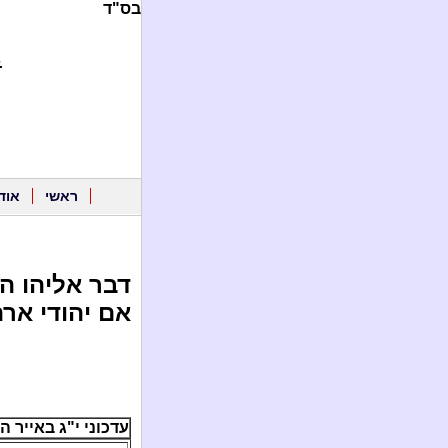
בס"ד
.
ראשי
אוד
דבר אליהו הנ
אם יהודי ארה
עדכוני י"ג באייר ה'תשע"ג