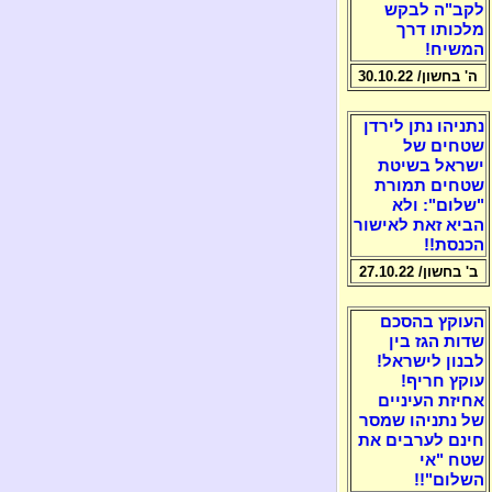
לקב"ה לבקש
מלכותו דרך
המשיח!
ה' בחשון/ 30.10.22
נתניהו נתן לירדן
שטחים של
ישראל בשיטת
שטחים תמורת
"שלום": ולא
הביא זאת לאישור
הכנסת!!
ב' בחשון/ 27.10.22
העוקץ בהסכם
שדות הגז בין
לבנון לישראל!
עוקץ חריף!
אחיזת העיניים
של נתניהו שמסר
חינם לערבים את
שטח "אי
השלום"!!