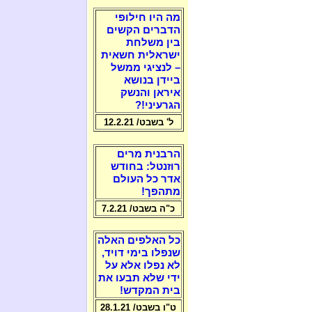
מה היו חילופי
הדברים הקשים
בין משלחת
ישראלית חשאית
– לנציגי ממשל
ביידן בנושא
איראן והנשק
הגרעיני!?
ל' בשבט/ 12.2.21
הרבנית מרים
רוזנטל: בחודש
אדר כל העולם
מתהפך!
כ"ה בשבט/ 7.2.21
כל האלפים האלה
שנפלו בימי דויד,
לא נפלו אלא על
ידי שלא תבעו את
בית המקדש!
ט"ו בשבט/ 28.1.21