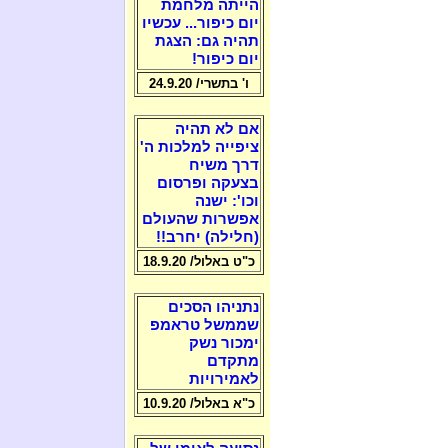
הייתה מלחמת
יום כיפור... עכשיו
תהיה גם: הצגת
יום כיפור!
ו' בתשרי/ 24.9.20
אם לא תהיה
ציפייה למלכות ה'
דרך משיח
בצעקה ופרסום
וכו': ישנה
אפשרות שהעולם
(חלילה) יחרב!!
כ"ט באלול/ 18.9.20
נתניהו הסכים
שממשל טראמפ
ימכור נשק
מתקדם
לאמירויות
כ"א באלול/ 10.9.20