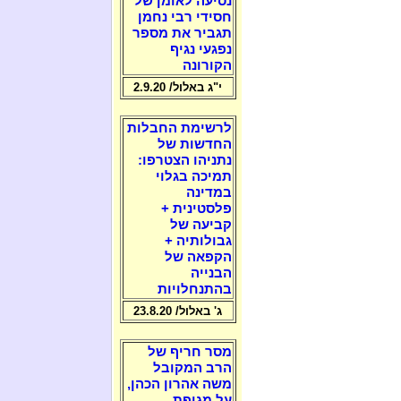
נסיעה לאומן של
חסידי רבי נחמן
תגביר את מספר
נפגעי נגיף
הקורונה
י"ג באלול/ 2.9.20
לרשימת החבלות
החדשות של
נתניהו הצטרפו:
תמיכה בגלוי
במדינה
פלסטינית +
קביעה של
גבולותיה +
הקפאה של
הבנייה
בהתנחלויות
ג' באלול/ 23.8.20
מסר חריף של
הרב המקובל
משה אהרון הכהן,
על מגיפת