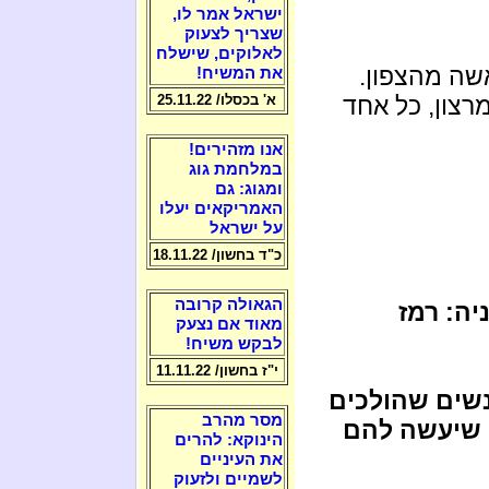
ישראל אמר לו,
שצריך לצעוק
לאלוקים, שישלח
ואשה מהצפון.
את המשיח!
רצון, כל אחד
א' בכסלו/ 25.11.22
אנו מזהירים!
במלחמת גוג
ומגוג: גם
האמריקאים יעלו
על ישראל
כ"ד בחשון/ 18.11.22
הגאולה קרובה
ה: רמז
מאוד אם נצעק
לבקש משיח!
י"ז בחשון/ 11.11.22
שים שהולכים
מסר מהרב
ה שיעשה להם
הינוקא: להרים
את העיניים
לשמיים ולזעוק