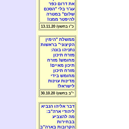
את דרום כפר
עג'ר בלי "הסכם
שלום" במטרה
להיפטר ממנו!
כ"ו בחשון/ 13.11.20
ממשלת "הימין
הקיצוני" בראשות
נתניהו בונה:
מזרח תיכון
מחומש! מזרח
תיכון מאיים!
מזרח תיכון
מחומש בידי
מדינות עוינות
לישראל!
י"ב בחשון/ 30.10.20
דבר אליהו הנביא
ליהודי ארה"ב:
מה להצביע
בבחירות
הקרובות בארה"ב