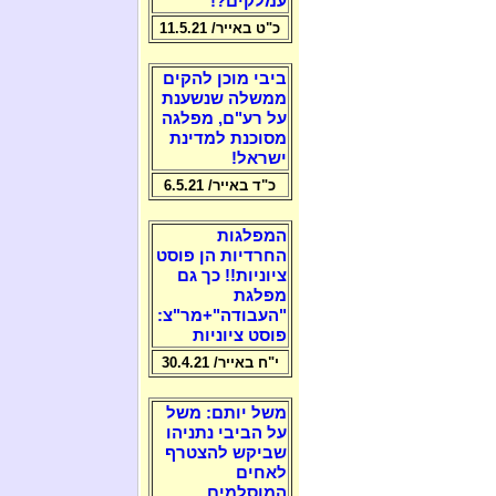
עמלקים?!
כ"ט באייר/ 11.5.21
ביבי מוכן להקים
ממשלה שנשענת
על רע"ם, מפלגה
מסוכנת למדינת
ישראל!
כ"ד באייר/ 6.5.21
המפלגות
החרדיות הן פוסט
ציוניות!! כך גם
מפלגת
"העבודה"+מר"צ:
פוסט ציוניות
י"ח באייר/ 30.4.21
משל יותם: משל
על הביבי נתניהו
שביקש להצטרף
לאחים
המוסלמים