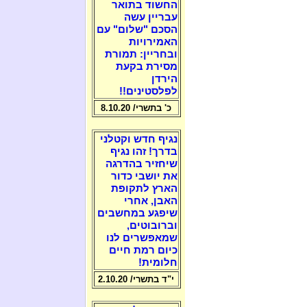
החשוד בתואר
עבריין עשה
הסכם "שלום" עם
האמירויות
ובחריין: תמורת
מסירת בקעת
הירדן
לפלסטינים!!
כ' בתשרי/ 8.10.20
נגיף חדש וקטלני
בדרך! זהו נגיף
שיחזיר בהדרגה
את יושבי כדור
הארץ לתקופת
האבן, אחרי
שיפגע במחשבים
וברובוטים,
שמאפשרים לנו
כיום רמת חיים
חלומית!
י"ד בתשרי/ 2.10.20