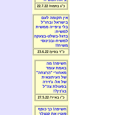
כ"ג בתמוז/ 22.7.22
אין תקומה לעם
בישראל ובחו"ל
בלי ציפייה ממשית
למשיח:
בדגל-בשלט-בצעקה
למשיח-ובכינוסי
משיח!!
כ"ד בסיון/ 23.6.22
חשיפה! מה
באמת עומד
מאחורי "הֵרַצחה"
של העיתונאית
של אל- ג'זירה
בפעולת צה"ל
בג'נין?!
כ"ו באייר/ 27.5.22
חשיפה! כך כופף
פוטין את קנצלר