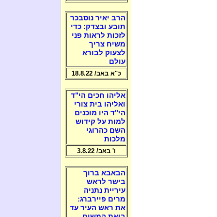
הרב יאיר נוסבכר
תובע ובצדק: כדי
לזכות לראות פני
משיח צריך
לצעוק לבורא
עולם
כ"א באב/ 18.8.22
אליהו חכים הי"ד
ואליהו בית צורי
הי"ד היו מוכנים
למות על קידוש
השם כהרוגי
מלכות
ו' באב/ 3.8.22
הבאבא ברוך
בישר לראש
עיריית נתניה
מרים פיירברג:
את ראש העיר עד
ביאת המשיח