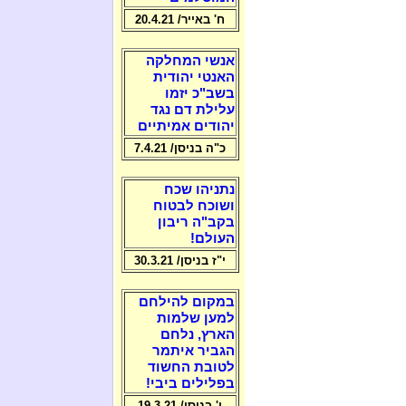
ח' באייר/ 20.4.21
אנשי המחלקה
האנטי יהודית
בשב"כ יזמו
עלילת דם נגד
יהודים אמיתיים
כ"ה בניסן/ 7.4.21
נתניהו שכח
ושוכח לבטוח
בקב"ה ריבון
העולם!
י"ז בניסן/ 30.3.21
במקום להילחם
למען שלמות
הארץ, נלחם
הגביר איתמר
לטובת החשוד
בפלילים ביבי!
ו' בניסן/ 19.3.21