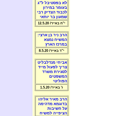
לא בפסטיבל ל"ג
בעומר במירון
לכבוד הצדיק רבי
שמעון בר יוחאי
י"ח באייר/ 12.5.20
הרב ניר בן ארצי:
המשיח נמצא
במרכז הארץ
י"ד באייר/ 8.5.20
אביחי מנדלבליט
צריך לפעול מייד
לסגירת משרד
המשפטים
הפוליטי
ז' באייר/ 1.5.20
הרב מאיר אליהו
בדוגמא מדהימה
על חשיבות
הציפייה למשיח