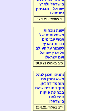
בישראל ולארץ
ישראל – מבנימין
נתניהו?!
ו' בתשרי/ 12.9.21
ישנה נוכחות
משמעותית של
אנשי עב"מים
בכדור הארץ:
לשמור על העולם,
על ארץ ישראל
ועם ישראל!
כ"ב באלול/ 30.8.21
נתניהו תכנן לנהל
משא ומתן עם
מוחמד דחלאן,
תוך ויתורים שהם
בבחינת פיקוח
נפש לעם
בישראל!
י"ב באלול/ 20.8.21