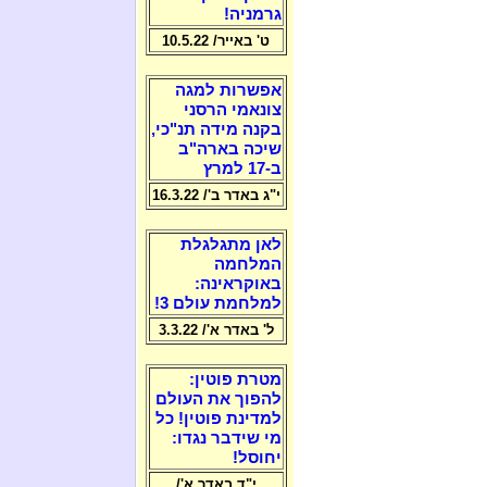
גרמניה!
ט' באייר/ 10.5.22
אפשרות למגה
צונאמי הרסני
בקנה מידה תנ"כי,
שיכה בארה"ב
ב-17 למרץ
י"ג באדר ב'/ 16.3.22
לאן מתגלגלת
המלחמה
באוקראינה:
למלחמת עולם 3!
ל' באדר א'/ 3.3.22
מטרת פוטין:
להפוך את העולם
למדינת פוטין! כל
מי שידבר נגדו:
יחוסל!
י"ד באדר א'/