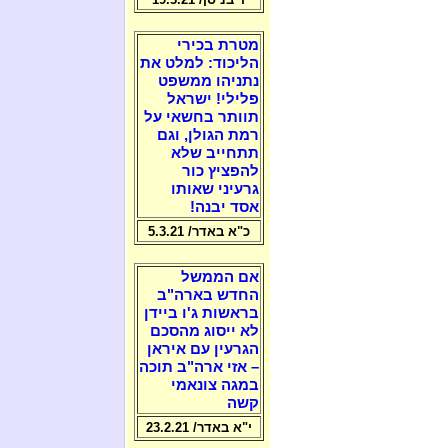
מטרת בכירי
הליכוד: למלט את
נתניהו ממשפט
פלילי! ישראל
תוותר בחשאי על
רמת הגולן, וגם
תתחייב שלא
להפציץ כור
גרעיני שאותו
אסד יבנה!
כ"א באדר/ 5.3.21
אם הממשל
החדש בארה"ב
בראשות ג'ו ביידן
לא ייסוג מהסכם
הגרעין עם איראן
– אזי ארה"ב תוכה
במגה צונאמי
קשה
י"א באדר/ 23.2.21