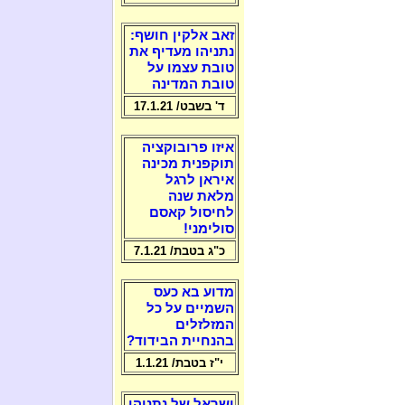
זאב אלקין חושף:
נתניהו מעדיף את
טובת עצמו על
טובת המדינה
ד' בשבט/ 17.1.21
איזו פרובוקציה
תוקפנית מכינה
איראן לרגל
מלאת שנה
לחיסול קאסם
סולימני!
כ"ג בטבת/ 7.1.21
מדוע בא כעס
השמיים על כל
המזלזלים
בהנחיית הבידוד?
י"ז בטבת/ 1.1.21
ישראל של נתניהו