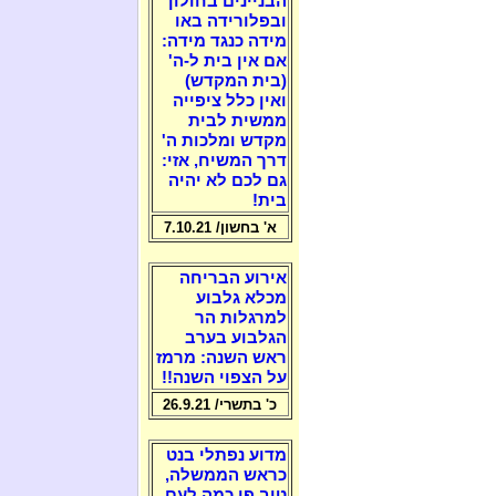
הבניינים בחולון
ובפלורידה באו
מידה כנגד מידה:
אם אין בית ל-ה'
(בית המקדש)
ואין כלל ציפייה
ממשית לבית
מקדש ומלכות ה'
דרך המשיח, אזי:
גם לכם לא יהיה
בית!
א' בחשון/ 7.10.21
אירוע הבריחה
מכלא גלבוע
למרגלות הר
הגלבוע בערב
ראש השנה: מרמז
על הצפוי השנה!!
כ' בתשרי/ 26.9.21
מדוע נפתלי בנט
כראש הממשלה,
טוב פי כמה לעם