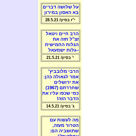
על שלושה דברים
בא האסון במירון
י"ז בסיון/ 28.5.21
הרב חיים ויטאל
זצ"ל חזה את
הגלות החמישית
–גלות ישמעאל
י' בסיון/ 21.5.21
הרבי מלובביץ'
אמר לגאולה כהן:
את ירושלים
שחררתם (1967)
כמי שכפו עליו את
הדבר הזה!
ג' בסיון/ 14.5.21
מה לעשות עם
הטרור מעזה,
שתושביה הם: