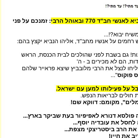
י חב"ד 770 ובאוהל הרבי
: זמנכם על פני
ח יבוא?!...
 רחמים על אנשיו מחב"ד, אליהו הנביא יקצץ בהם:
ונות! גם בשבת לפני שהולכים לבית הכנסת, הראש
ות, הם לא מכירים ב - ה'
חו לנצל את הרבי מלובביץ שיצא פראייר שלהם
ס פוקוס
"...
ל על פעילותו למען עם ישראל.
 חולים לבריאות הנפש.
לים", מקומם: דווקא שם!
פולסא דנורא לאפיפיור בעת שביקר בארץ...
לחסל את עובדיה יוסף...
את הרב ביסטריצקי מצפת...
ב את חייו!