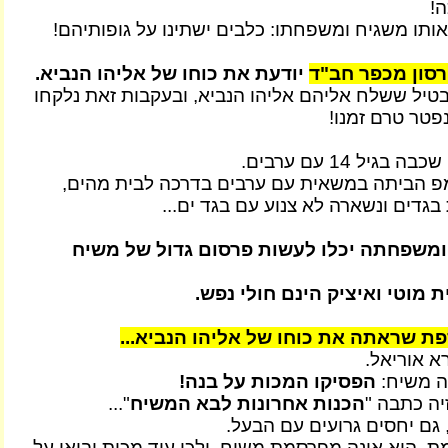
ה!
ותו משגיח ומשפחתו: כלבים ישתינו על גופותיהם!
רסון מכפר חב"ד
יודעת את כוחו של אליהו הנביא.
טיל ששלח אליהם אליהו הנביא, ובעקבות זאת נלקחו
נפטר טרם זמנו!
שכבה בגיל 14 עם ערבים.
 הביתה במשאית עם ערבים בדרכה לבית מהים,
בגדים ונשארה לא צנוע עם בגד ים...
 ומשפחתה יכלו לעשות פרסום גדול של משיח
ת מוטי ואיציק הינם חולי נפש.
ת שראתה את כוחו של אליהו הנביא...
א אוריאל.
ה משיח:
הפסיקו המכות על בנה!
יה כתבה "
הכנות אחרונות לבא המשיח
"...
 גם יחסים גרועים עם הבעל.
, היא אינה מפרסמת משיח, ולכן עוד מכות יבואו על