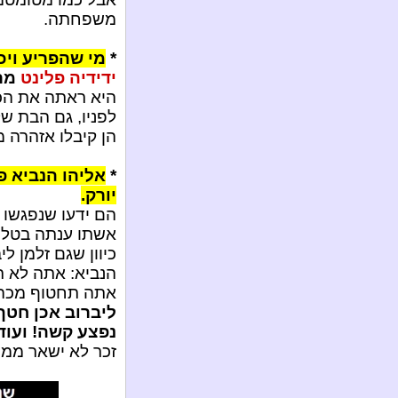
משפחתה.
*
מי שהפריע ויכ
ידידיה פלינט
מרח
היא ראתה את הכח
לפניו, גם הבת שלה
הן קיבלו אזהרה מ
*
אליהו הנביא פ
יורק.
הם ידעו שנפגשו 
אשתו ענתה בטלפו
כיוון שגם זלמן ל
הנביא: אתה לא 
אתה תחטוף מכה
ליברוב אכן חטף
נפצע קשה! ועוד
זכר לא ישאר ממנו