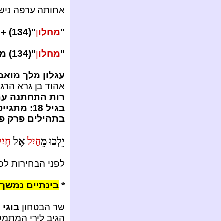
אחותה ערפה נישא
"
מחלון
"(134) + "
"
מחלון
"(134) מינוס "
עגלון מלך מואב
אהוד בן גרא הרגו
רות התחתנה עם ב
בגיל 18: מתגייסים לצבא לשרת כחיל.
בתהילים פרק פ"
יֵלְכוּ מֵ
חַיִל
אֶל
חָיִ
לפני הבחירות לכ
*
בינתיים נמשך 
שר הבטחון
בוגי 
הגיב לירי המתמש