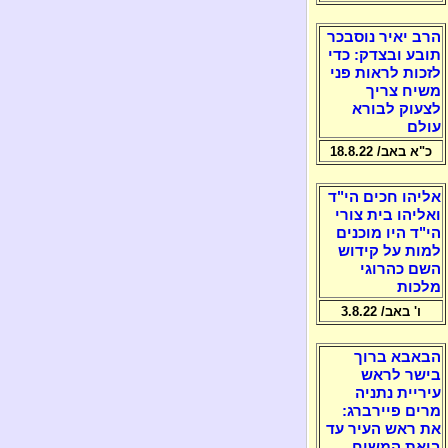
הרב יאיר נוסבכר
תובע ובצדק: כדי
לזכות לראות פני
משיח צריך
לצעוק לבורא
עולם
כ"א באב/ 18.8.22
אליהו חכים הי"ד
ואליהו בית צורי
הי"ד היו מוכנים
למות על קידוש
השם כהרוגי
מלכות
ו' באב/ 3.8.22
הבאבא ברוך
בישר לראש
עיריית נתניה
מרים פיירברג:
את ראש העיר עד
ביאת המשיח