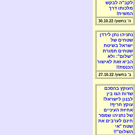
לקב"ה לבקש
מלכותו דרך
המשיח!
ה' בחשון/ 30.10.22
נתניהו נתן לירדן
שטחים של
ישראל בשיטת
שטחים תמורת
"שלום": ולא
הביא זאת לאישור
הכנסת!!
ב' בחשון/ 27.10.22
העוקץ בהסכם
שדות הגז בין
לבנון לישראל!
עוקץ חריף!
אחיזת העיניים
של נתניהו שמסר
חינם לערבים את
שטח "אי
השלום"!!