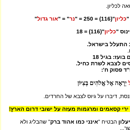
ה לכליון.
כליון
"(116) = 250 = "
נר
" = "
אור גדול
"
כליון
"(116) = 18
 התעלל בישראל.
.
ועז: בגיל 18
ד פסוק ח':
ל
יֵרָאֶה אֶל אֱלֹהִים בְּצִיּוֹן
נסת, דיברו על גיוס לצבא של החרדים.
ירי קסאמים ומרגמות מעזה על ישובי דרום הארץ!
יעלון
הבטיח "
אינני כמו אהוד ברק
" שהבליג ולא
ך...