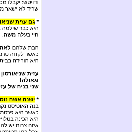
ודויטש: יקבלו מכ
שריד לא ישאר מא
*
גם עזית שניאו
היא כבר שילמה ב
חיי בעלה
משה
, 
הבת שלהם
לאה
כאשר לקחה טרמפ
היא הורידה בבית 
עזית שניאורסון
וגאולה!
שני בניה של עזי
*
ישנה אשה נוספ
בנה האוטיסט נקר
כאשר היא פרסמ
היא הכינה בטלויז
איזה צרות יש לה,
אבל כמו מטומטמת