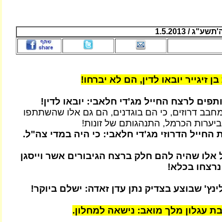
ג / 1.5.2013
ן זיגייר יובאו לדין, הם לא יברחו!
פים לרצח החייל מג'די חלאבי: יובאו לדין!
מחבב דרוזים, כי הם בוגדנים, הם גם אלו שהשתתפו
יערות הכרמל, התנהגותם של זונות!
החייל הדרוזי מג'די חלאבי: כי היה במדי צה"ל.
ל אלו שהיה להם חלק ברצח הגיבורים אשר וייסגן
 נרצחו בכלא!
נץ' שבוצע בצדיק נתן עדן זאדה: ישלם ביוקר!
ת עגלון מלך מואב: נישאה למחלון.