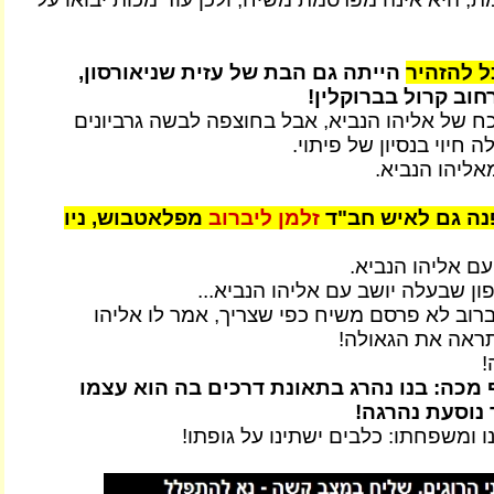
ל להזהיר
הייתה גם הבת של עזית שניאורסון,
וב קרול בברוקלין!
 של אליהו הנביא, אבל בחוצפה לבשה גרביונים
 חיוי בנסיון של פיתוי.
אליהו הנביא.
נה גם לאיש חב"ד
זלמן ליברוב
מפלאטבוש, ניו
עם אליהו הנביא.
ן שבעלה יושב עם אליהו הנביא...
יברוב לא פרסם משיח כפי שצריך, אמר לו אליהו
תראה את הגאולה!
!
 מכה: בנו נהרג בתאונת דרכים בה הוא עצמו
 נוסעת נהרגה!
 ומשפחתו: כלבים ישתינו על גופתו!