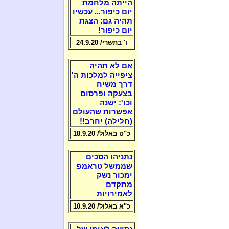
הייתה מלחמת
יום כיפור... עכשיו
תהיה גם: הצגת
יום כיפור!
ו' בתשרי/ 24.9.20
אם לא תהיה
ציפייה למלכות ה'
דרך משיח
בצעקה ופרסום
וכו': ישנה
אפשרות שהעולם
(חלילה) יחרב!!
כ"ט באלול/ 18.9.20
נתניהו הסכים
שממשל טראמפ
ימכור נשק
מתקדם
לאמירויות
כ"א באלול/ 10.9.20