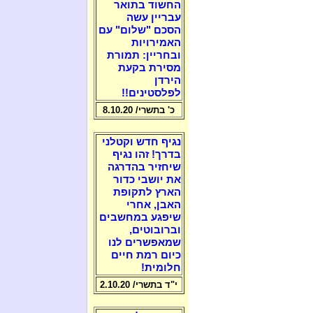
החשוד בתואר
עבריין עשה
הסכם "שלום" עם
האמירויות
ובחריין: תמורת
מסירת בקעת
הירדן
לפלסטינים!!
כ' בתשרי/ 8.10.20
נגיף חדש וקטלני
בדרך! זהו נגיף
שיחזיר בהדרגה
את יושבי כדור
הארץ לתקופת
האבן, אחרי
שיפגע במחשבים
וברובוטים,
שמאפשרים לנו
כיום רמת חיים
חלומית!
י"ד בתשרי/ 2.10.20