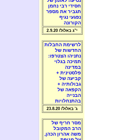
נסיעה לאומן של
חסידי רבי נחמן
תגביר את מספר
נפגעי נגיף
הקורונה
י"ג באלול/ 2.9.20
לרשימת החבלות
החדשות של
נתניהו הצטרפו:
תמיכה בגלוי
במדינה
פלסטינית +
קביעה של
גבולותיה +
הקפאה של
הבנייה
בהתנחלויות
ג' באלול/ 23.8.20
מסר חריף של
הרב המקובל
משה אהרון הכהן,
על מגיפת