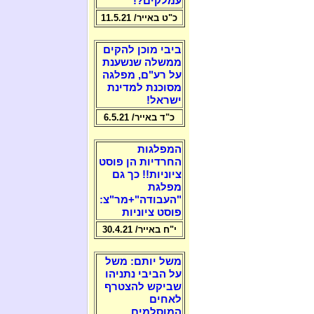
עמלקים?!
כ"ט באייר/ 11.5.21
ביבי מוכן להקים
ממשלה שנשענת
על רע"ם, מפלגה
מסוכנת למדינת
ישראל!
כ"ד באייר/ 6.5.21
המפלגות
החרדיות הן פוסט
ציוניות!! כך גם
מפלגת
"העבודה"+מר"צ:
פוסט ציוניות
י"ח באייר/ 30.4.21
משל יותם: משל
על הביבי נתניהו
שביקש להצטרף
לאחים
המוסלמים