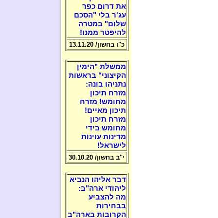
את דרום כפר
עג'ר בלי "הסכם
שלום" במטרה
להיפטר ממנו!
כ"ו בחשון/ 13.11.20
ממשלת "הימין
הקיצוני" בראשות
נתניהו בונה:
מזרח תיכון
מחומש! מזרח
תיכון מאיים!
מזרח תיכון
מחומש בידי
מדינות עוינות
לישראל!
י"ב בחשון/ 30.10.20
דבר אליהו הנביא
ליהודי ארה"ב:
מה להצביע
בבחירות
הקרובות בארה"ב