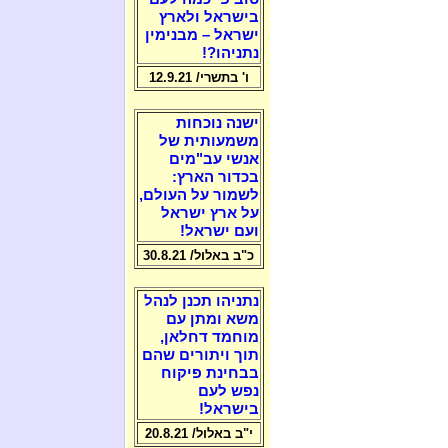
בישראל ולארץ
ישראל – מבנימין
נתניהו?!
ו' בתשרי/ 12.9.21
ישנה נוכחות
משמעותית של
אנשי עב"מים
בכדור הארץ:
לשמור על העולם,
על ארץ ישראל
ועם ישראל!
כ"ב באלול/ 30.8.21
נתניהו תכנן לנהל
משא ומתן עם
מוחמד דחלאן,
תוך ויתורים שהם
בבחינת פיקוח
נפש לעם
בישראל!
י"ב באלול/ 20.8.21