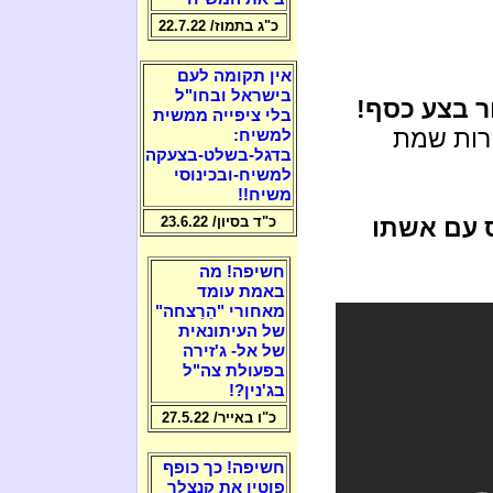
כ"ג בתמוז/ 22.7.22
אין תקומה לעם
בישראל ובחו"ל
ר בצע כסף!
בלי ציפייה ממשית
ירות שמת
למשיח:
בדגל-בשלט-בצעקה
למשיח-ובכינוסי
משיח!!
עם אשתו
כ"ד בסיון/ 23.6.22
חשיפה! מה
באמת עומד
מאחורי "הֵרַצחה"
של העיתונאית
של אל- ג'זירה
בפעולת צה"ל
בג'נין?!
כ"ו באייר/ 27.5.22
חשיפה! כך כופף
פוטין את קנצלר