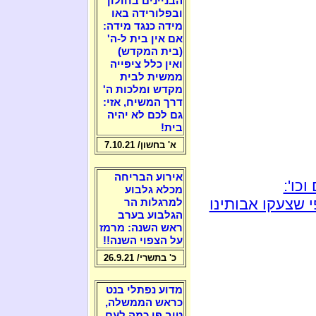
הבניינים בחולון
ובפלורידה באו
מידה כנגד מידה:
אם אין בית ל-ה'
(בית המקדש)
ואין כלל ציפייה
ממשית לבית
מקדש ומלכות ה'
דרך המשיח, אזי:
גם לכם לא יהיה
בית!
א' בחשון/ 7.10.21
אירוע הבריחה
כו':
מכלא גלבוע
 שצעקו אבותינו
למרגלות הר
הגלבוע בערב
ראש השנה: מרמז
על הצפוי השנה!!
כ' בתשרי/ 26.9.21
מדוע נפתלי בנט
כראש הממשלה,
טוב פי כמה לעם