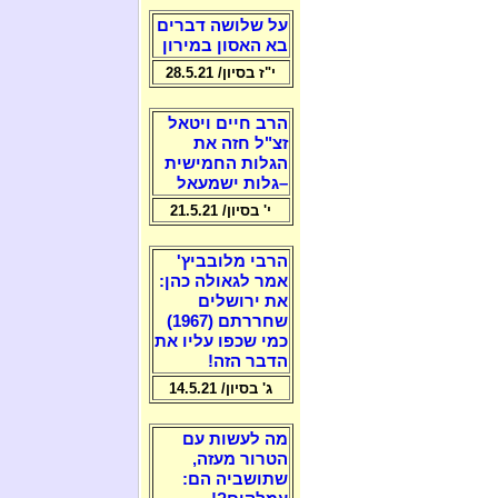
על שלושה דברים
בא האסון במירון
י"ז בסיון/ 28.5.21
הרב חיים ויטאל
זצ"ל חזה את
הגלות החמישית
–גלות ישמעאל
י' בסיון/ 21.5.21
הרבי מלובביץ'
אמר לגאולה כהן:
את ירושלים
שחררתם (1967)
כמי שכפו עליו את
הדבר הזה!
ג' בסיון/ 14.5.21
מה לעשות עם
הטרור מעזה,
שתושביה הם: