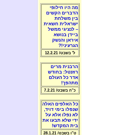
מה היו חילופי
הדברים הקשים
בין משלחת
ישראלית חשאית
– לנציגי ממשל
ביידן בנושא
איראן והנשק
הגרעיני!?
ל' בשבט/ 12.2.21
הרבנית מרים
רוזנטל: בחודש
אדר כל העולם
מתהפך!
כ"ה בשבט/ 7.2.21
כל האלפים האלה
שנפלו בימי דויד,
לא נפלו אלא על
ידי שלא תבעו את
בית המקדש!
ט"ו בשבט/ 28.1.21