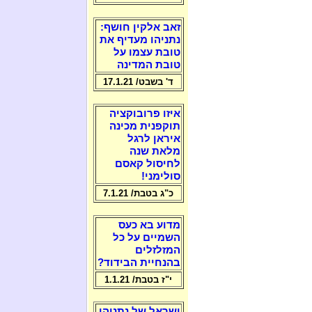
זאב אלקין חושף:
נתניהו מעדיף את
טובת עצמו על
טובת המדינה
ד' בשבט/ 17.1.21
איזו פרובוקציה
תוקפנית מכינה
איראן לרגל
מלאת שנה
לחיסול קאסם
סולימני!
כ"ג בטבת/ 7.1.21
מדוע בא כעס
השמיים על כל
המזלזלים
בהנחיית הבידוד?
י"ז בטבת/ 1.1.21
ישראל של נתניהו