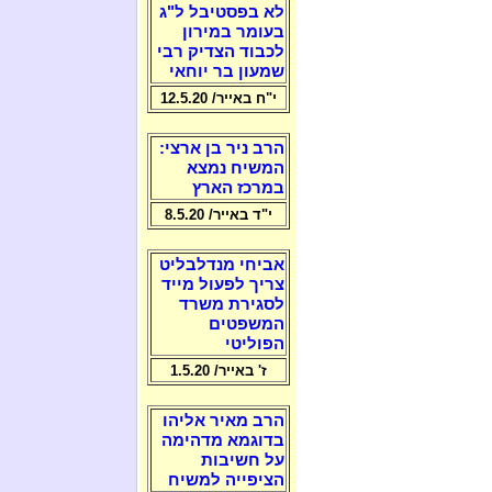
לא בפסטיבל ל"ג
בעומר במירון
לכבוד הצדיק רבי
שמעון בר יוחאי
י"ח באייר/ 12.5.20
הרב ניר בן ארצי:
המשיח נמצא
במרכז הארץ
י"ד באייר/ 8.5.20
אביחי מנדלבליט
צריך לפעול מייד
לסגירת משרד
המשפטים
הפוליטי
ז' באייר/ 1.5.20
הרב מאיר אליהו
בדוגמא מדהימה
על חשיבות
הציפייה למשיח