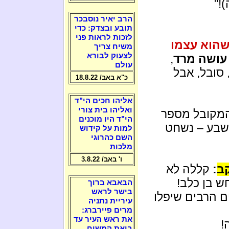
)!"
הרב יאיר נוסבכר
תובע ובצדק: כדי
לזכות לראות פני
הוא עצמו
משיח צריך
לצעוק לבורא
עושה מרד
,
עולם
 סובל, אבל
כ"א באב/ 18.8.22
אליהו חכים הי"ד
ואליהו בית צורי
מקובל מספר
הי"ד היו מוכנים
בע – נשחט
למות על קידוש
השם כהרוגי
מלכות
ו' באב/ 3.8.22
קב
:
קללה לא
ש בן כלב!
הבאבא ברוך
בישר לראש
ם הרבים שיפלו
עיריית נתניה
מרים פיירברג:
את ראש העיר עד
!
ביאת המשיח