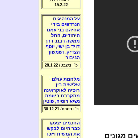
15.2.22
על המנהיגים
הנרדפים בידי
אחיהם בני עמם
היהודים, החל
ממשה רבנו, דרך
דויד בן ישי, יוסף
הצדיק, ושמשון
הגיבור
כ"ו בשבט/ 28.1.22
מלחמת עולם
שלישית בין
רוסיה לאוקראינה
מתקרבת ביוזמת
נשיא רוסיה, פוטין
כ"ו בטבת/ 30.12.21
החכמים יצעקו
כבר היום לבקש
את המשיח ויזכו
ם מגונים