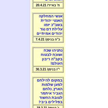
ח' באייר/ 20.4.21
אנשי המחלקה
האנטי יהודית
בשב"כ יזמו
עלילת דם נגד
יהודים אמיתיים
כ"ה בניסן/ 7.4.21
נתניהו שכח
ושוכח לבטוח
בקב"ה ריבון
העולם!
י"ז בניסן/ 30.3.21
במקום להילחם
למען שלמות
הארץ, נלחם
הגביר איתמר
לטובת החשוד
בפלילים ביבי!
ו' בניסן/ 19.3.21