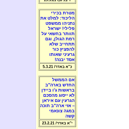
מטרת בכירי
הליכוד: למלט את
נתניהו ממשפט
פלילי! ישראל
תוותר בחשאי על
רמת הגולן, וגם
תתחייב שלא
להפציץ כור
גרעיני שאותו
אסד יבנה!
כ"א באדר/ 5.3.21
אם הממשל
החדש בארה"ב
בראשות ג'ו ביידן
לא ייסוג מהסכם
הגרעין עם איראן
– אזי ארה"ב תוכה
במגה צונאמי
קשה
י"א באדר/ 23.2.21