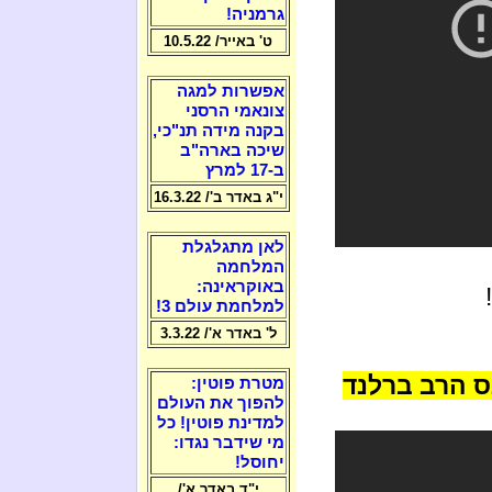
גרמניה!
ט' באייר/ 10.5.22
אפשרות למגה
צונאמי הרסני
בקנה מידה תנ"כי,
שיכה בארה"ב
ב-17 למרץ
י"ג באדר ב'/ 16.3.22
לאן מתגלגלת
המלחמה
באוקראינה:
למלחמת עולם 3!
ל' באדר א'/ 3.3.22
ס הרב ברלנד
מטרת פוטין:
להפוך את העולם
למדינת פוטין! כל
מי שידבר נגדו:
יחוסל!
י"ד באדר א'/