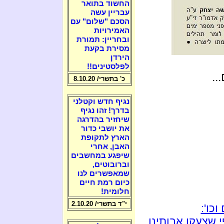
החשוד בתואר
עבריין עשה
הסכם "שלום" עם
האמירויות
ובחריין: תמורת
מסירת בקעת
הירדן
לפלסטינים!!
..
כ' בתשרי/ 8.10.20
נגיף חדש וקטלני
בדרך! זהו נגיף
שיחזיר בהדרגה
את יושבי כדור
הארץ לתקופת
האבן, אחרי
שיפגע במחשבים
וברובוטים,
שמאפשרים לנו
כיום רמת חיים
חלומית!
י"ד בתשרי/ 2.10.20
כו':
 שצעקו אבותינו