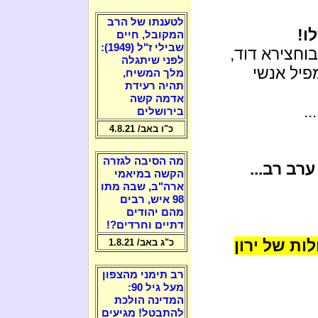
לטענתו של הרב
ו!
המקובל, חיים
שבילי ז"ל (1949):
בוחצירא דוד,
לפני שיתגלה
פיל אנשי
מלך המשיח,
תהיה רעידת
אדמה קשה
..
בירושלים
כ"ו באב/ 4.8.21
מה הסיבה לגזרה
ערב רב...
הקשה במיאמי
ארה"ב, שבה מתו
98 איש, רבים
מהם יהודים
דתיים וחרדים?!
ות של ירון
כ"ג באב/ 1.8.21
רב תימני מהצפון
מעל גיל 90:
המדינה הולכת
להתבטל! מגיעים