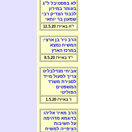
לא בפסטיבל ל"ג
בעומר במירון
לכבוד הצדיק רבי
שמעון בר יוחאי
י"ח באייר/ 12.5.20
הרב ניר בן ארצי:
המשיח נמצא
במרכז הארץ
י"ד באייר/ 8.5.20
אביחי מנדלבליט
צריך לפעול מייד
לסגירת משרד
המשפטים
הפוליטי
ז' באייר/ 1.5.20
הרב מאיר אליהו
בדוגמא מדהימה
על חשיבות
הציפייה למשיח