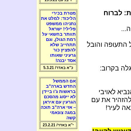
ת: לברוח
מטרת בכירי
הליכוד: למלט את
נתניהו ממשפט
...
פלילי! ישראל
תוותר בחשאי על
רמת הגולן, וגם
התעופה והובל
תתחייב שלא
להפציץ כור
גרעיני שאותו
אסד יבנה!
לה בקרוב:
כ"א באדר/ 5.3.21
אם הממשל
החדש בארה"ב
ביא לאויבי
בראשות ג'ו ביידן
לא ייסוג מהסכם
להזהיר את עם
הגרעין עם איראן
ה לעיר!
– אזי ארה"ב תוכה
במגה צונאמי
קשה
י"א באדר/ 23.2.21