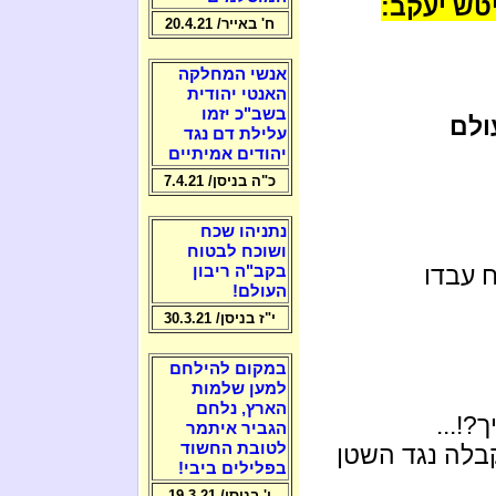
טש יעקב:
ח' באייר/ 20.4.21
אנשי המחלקה
האנטי יהודית
בשב"כ יזמו
ולם
עלילת דם נגד
יהודים אמיתיים
כ"ה בניסן/ 7.4.21
נתניהו שכח
ושוכח לבטוח
 עבדו
בקב"ה ריבון
העולם!
י"ז בניסן/ 30.3.21
במקום להילחם
למען שלמות
הארץ, נלחם
?!...
הגביר איתמר
לטובת החשוד
בלה נגד השטן
בפלילים ביבי!
ו' בניסן/ 19.3.21