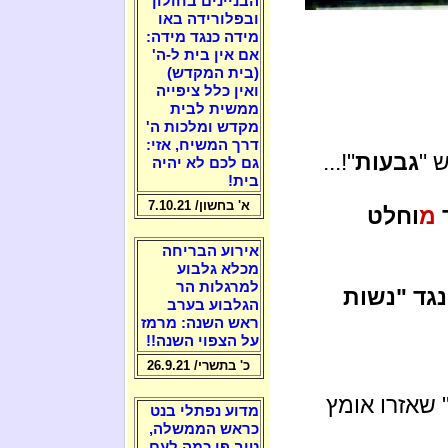
הבניינים בחולון
ובפלורידה באו
מידה כנגד מידה:
אם אין בית ל-ה'
(בית המקדש)
ואין כלל ציפייה
ממשית לבית
מקדש ומלכות ה'
דרך המשיח, אזי:
 "
גבעות
"!...
גם לכם לא יהיה
בית!
א' בחשון/ 7.10.21
מ
וחלט
אירוע הבריחה
מכלא גלבוע
למרגלות הר
גד "נשות
הגלבוע בערב
ראש השנה: מרמז
על הצפוי השנה!!
כ' בתשרי/ 26.9.21
 שאזרו אומץ
מדוע נפתלי בנט
כראש הממשלה,
טוב פי כמה לעם