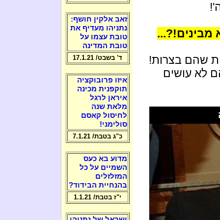
!
זאב אלקין חושף:
נתניהו מעדיף את
בינים!?...
טובת עצמו על
טובת המדינה
ות שהם בצרות!
ד' בשבט/ 17.1.21
ם לא עושים
איזו פרובוקציה
תוקפנית מכינה
איראן לרגל
מלאת שנה
לחיסול קאסם
סולימני!
כ"ג בטבת/ 7.1.21
מדוע בא כעס
השמיים על כל
המזלזלים
בהנחיית הבידוד?
י"ז בטבת/ 1.1.21
ישראל של נתניהו