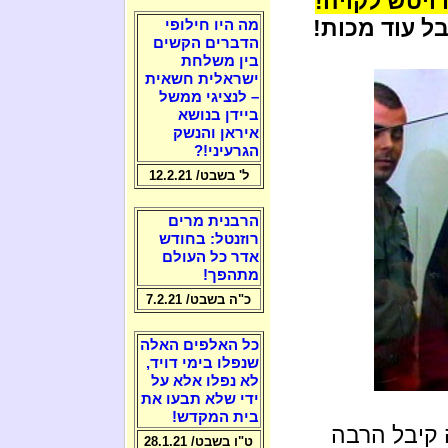
ויטש לקויה!
ל עוד מכות!
מה היו חילופי
הדברים הקשים
בין משלחת
ישראלית חשאית
– לנציגי ממשל
ביידן בנושא
איראן והנשק
הגרעיני!?
ל' בשבט/ 12.2.21
הרבנית מרים
רוזנטל: בחודש
אדר כל העולם
מתהפך!
כ"ה בשבט/ 7.2.21
כל האלפים האלה
שנפלו בימי דויד,
לא נפלו אלא על
ידי שלא תבעו את
בית המקדש!
 קיבל הרבה
ט"ו בשבט/ 28.1.21