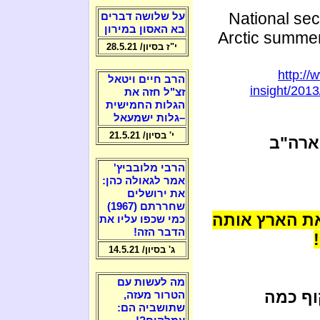
National secu
על שלושה דברים
בא האסון במירון
Arctic summer
י"ז בסיון/ 28.5.21
http://
הרב חיים ויטאל
insight/2013
זצ"ל חזה את
הגלות החמישית
–גלות ישמעאל
י' בסיון/ 21.5.21
 2014: קנדה וארה"ב
הרבי מלובביץ'
אמר לגאולה כהן:
את ירושלים
שחררתם (1967)
את הארץ אותה
כמי שכפו עליו את
הדבר הזה!
ג' בסיון/ 14.5.21
מה לעשות עם
וף כמה
הטרור מעזה,
שתושביה הם: