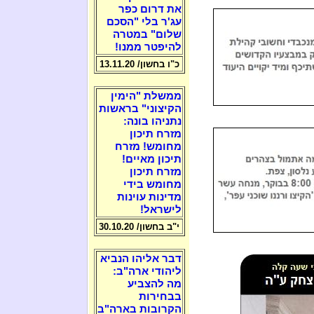
את דרום כפר
עג'ר בלי "הסכם
שלום" במטרה
להיפטר ממנו!
כ"ו בחשון/ 13.11.20
ממשלת "הימין
הקיצוני" בראשות
נתניהו בונה:
מזרח תיכון
מחומש! מזרח
תיכון מאיים!
מזרח תיכון
מחומש בידי
מדינות עוינות
לישראל!
י"ב בחשון/ 30.10.20
דבר אליהו הנביא
ליהודי ארה"ב:
מה להצביע
בבחירות
הקרובות בארה"ב