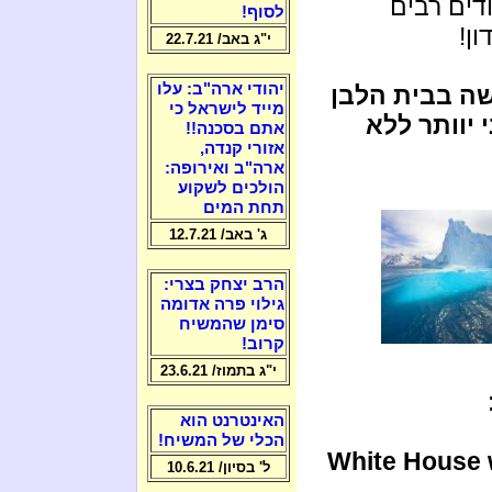
ודים רבים
לסוף!
ן!
י"ג באב/ 22.7.21
יהודי ארה"ב: עלו
ה בבית הלבן
מייד לישראל כי
 יוותר ללא
אתם בסכנה!!
אזורי קנדה,
ארה"ב ואירופה:
הולכים לשקוע
תחת המים
ג' באב/ 12.7.21
הרב יצחק בצרי:
גילוי פרה אדומה
סימן שהמשיח
קרוב!
י"ג בתמוז/ 23.6.21
האינטרנט הוא
הכלי של המשיח!
White House 
ל' בסיון/ 10.6.21