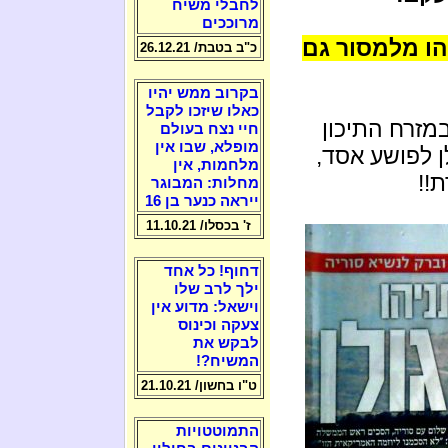
לחבלי משיח
מרוככים
הו מלמסור גם
כ"ב בטבת/ 26.12.21
בקרוב ממש יהיו
כאלו שיזכו לקבל
מזרח התיכון
חיי נצח בעולם
מופלא, שבו אין
ן לפושע אסד,
מלחמות, אין
!!
מחלות: המבוגר
ייראה כנער בן 16
ז' בכסלו/ 11.10.21
דחוף! כל אחד
ילך לרב שלו
וישאל: מדוע אין
צעקה וכינוס
לבקש את
המשיח?!
ט"ו בחשון/ 21.10.21
התמוטטויות