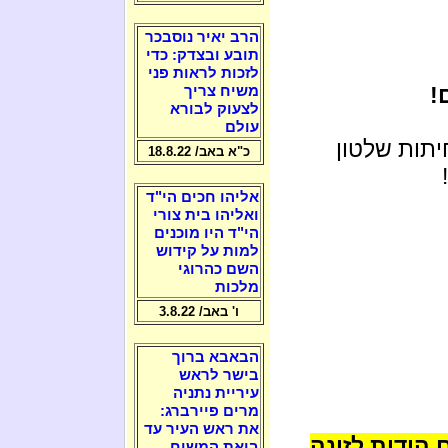
הרב יאיר נוסבכר
תובע ובצדק: כדי
לזכות לראות פני
!
משיח צריך
לצעוק לבורא
עולם
תות שלטון
כ"א באב/ 18.8.22
אליהו חכים הי"ד
ואליהו בית צורי
הי"ד היו מוכנים
למות על קידוש
השם כהרוגי
מלכות
ו' באב/ 3.8.22
הבאבא ברוך
בישר לראש
עיריית נתניה
מרים פיירברג:
את ראש העיר עד
 הודות לזונה
ביאת המשיח