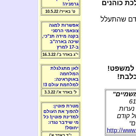
כת כוהנים
גרמניה!
ט' באייר/ 10.5.22
אדם שהתעלל
אפשרות למגה
צונאמי הרסני
בקנה מידה תנ"כי,
שיכה בארה"ב
ב-17 למרץ
י"ג באדר ב'/ 16.3.22
 למשפט!
לאן מתגלגלת
המלחמה
כלבת!
באוקראינה:
למלחמת עולם 3!
ל' באדר א'/ 3.3.22
משמיים"
ב האישום שהוגש נגד הרב יעקב דויטש, בן 61
מטרת פוטין:
נערות
להפוך את העולם
ל קודם
למדינת פוטין! כל
ם"
מי שידבר נגדו:
יחוסל!
http://www
י"ד באדר א'/