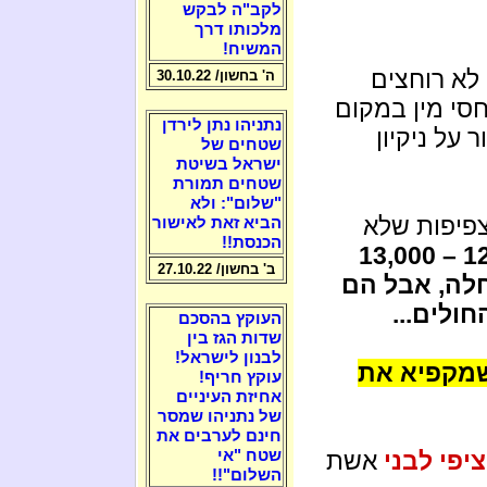
לקב"ה לבקש
מלכותו דרך
המשיח!
 לא רוחצים
ה' בחשון/ 30.10.22
חסי מין במקום
נתניהו נתן לירדן
על ניקיון
שטחים של
ישראל בשיטת
שטחים תמורת
"שלום": ולא
צפיפות שלא
הביא זאת לאישור
הכנסת!!
כך הורגים כל שנה 12,000 – 13,000
ב' בחשון/ 27.10.22
לה, אבל הם
ולים...
העוקץ בהסכם
שדות הגז בין
לבנון לישראל!
 שמקפיא את
עוקץ חריף!
אחיזת העיניים
של נתניהו שמסר
חינם לערבים את
שטח "אי
ציפי לבני
אשת
השלום"!!