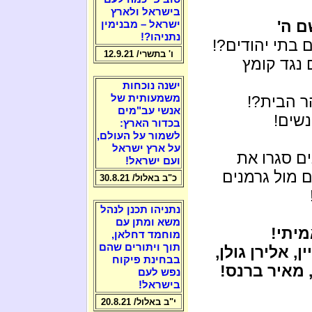
בישראל ולארץ
ם ה'
ישראל – מבנימין
נתניהו?!
בתי יהודים?!
ו' בתשרי/ 12.9.21
נגד קומץ
ישנה נוכחות
משמעותית של
ר הבית?!
אנשי עב"מים
נשים!
בכדור הארץ:
לשמור על העולם,
על ארץ ישראל
ם סגרו את
ועם ישראל!
ם מול גרמנים
כ"ב באלול/ 30.8.21
נתניהו תכנן לנהל
משא ומתן עם
מיתי!
מוחמד דחלאן,
תוך ויתורים שהם
, אלירן גולן,
בבחינת פיקוח
, מאיר ברנס!
נפש לעם
בישראל!
י"ב באלול/ 20.8.21