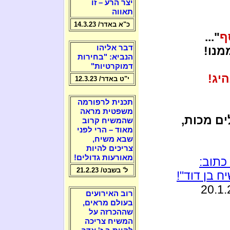
יצר הרע – זו
תאווה
כ"א באדר/ 14.3.23
ף
"...
דבר אליהו
מנו!
הנביא: "בחירות
דמוקרטיות"
יג!
י"ט באדר/ 12.3.23
תכנית לרפורמה
משפטית מראה
ם מכות,
שהמשיח קרוב
מאוד – הרי לפני
שבא משיח,
צריכים להיות
מאורעות גדולים!
 כתוב:
ל' בשבט/ 21.2.23
 בן דוד"!
רוב האירועים
בעולם מראים,
שההכרזה על
המשיח צריכה