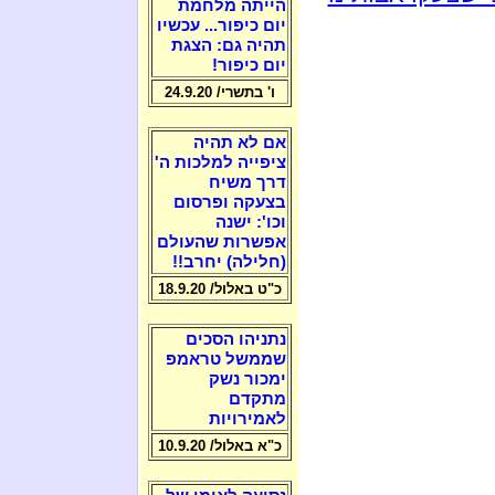
הייתה מלחמת
יום כיפור... עכשיו
תהיה גם: הצגת
יום כיפור!
ו' בתשרי/ 24.9.20
אם לא תהיה
ציפייה למלכות ה'
דרך משיח
בצעקה ופרסום
וכו': ישנה
אפשרות שהעולם
(חלילה) יחרב!!
כ"ט באלול/ 18.9.20
נתניהו הסכים
שממשל טראמפ
ימכור נשק
מתקדם
לאמירויות
כ"א באלול/ 10.9.20