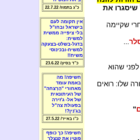
שיסגרו את
כ"ג בתמוז/ 22.7.22
אין תקומה לעם
רי שקיימה
בישראל ובחו"ל
בלי ציפייה ממשית
למשיח:
סלר
...
בדגל-בשלט-בצעקה
למשיח-ובכינוסי
משיח!!
כ"ד בסיון/ 23.6.22
לפני שהוא
חשיפה! מה
ה שלו: רואים
באמת עומד
מאחורי "הֵרַצחה"
של העיתונאית
של אל- ג'זירה
בפעולת צה"ל
"
בג'נין?!
כ"ו באייר/ 27.5.22
חשיפה! כך כופף
פוטין את קנצלר