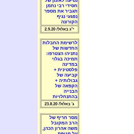
נסיעה לאומן של
חסידי רבי נחמן
תגביר את מספר
נפגעי נגיף
הקורונה
י"ג באלול/ 2.9.20
לרשימת החבלות
החדשות של
נתניהו הצטרפו:
תמיכה בגלוי
במדינה
פלסטינית +
קביעה של
גבולותיה +
הקפאה של
הבנייה
בהתנחלויות
ג' באלול/ 23.8.20
מסר חריף של
הרב המקובל
משה אהרון הכהן,
על מגיפת