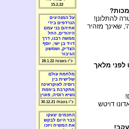
15.2.22
מכות?
רה להתלונן!
על המנהיגים
הנרדפים בידי
, שאינך מזהיר
אחיהם בני עמם
היהודים, החל
ממשה רבנו, דרך
דויד בן ישי, יוסף
הצדיק, ושמשון
הגיבור
כ"ו בשבט/ 28.1.22
לפני מלאך
מלחמת עולם
שלישית בין
רוסיה לאוקראינה
מתקרבת ביוזמת
נשיא רוסיה, פוטין
!
כ"ו בטבת/ 30.12.21
דונו דויטש
החכמים יצעקו
כבר היום לבקש
את המשיח ויזכו
עקב!