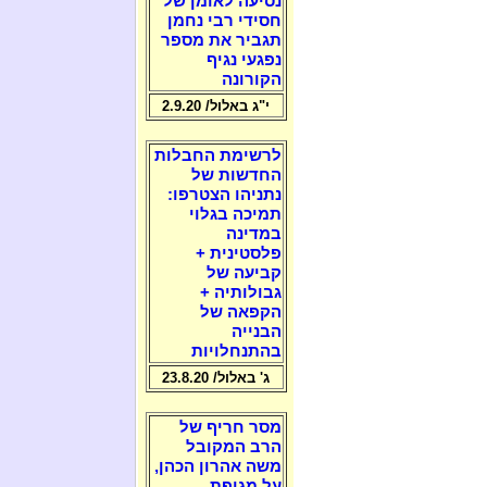
נסיעה לאומן של
חסידי רבי נחמן
תגביר את מספר
נפגעי נגיף
הקורונה
י"ג באלול/ 2.9.20
לרשימת החבלות
החדשות של
נתניהו הצטרפו:
תמיכה בגלוי
במדינה
פלסטינית +
קביעה של
גבולותיה +
הקפאה של
הבנייה
בהתנחלויות
ג' באלול/ 23.8.20
מסר חריף של
הרב המקובל
משה אהרון הכהן,
על מגיפת