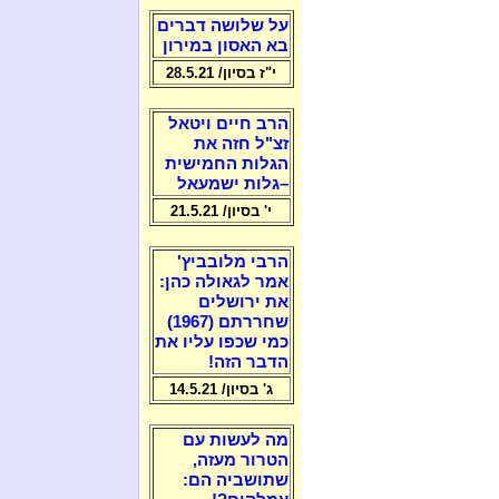
על שלושה דברים
בא האסון במירון
י"ז בסיון/ 28.5.21
הרב חיים ויטאל
זצ"ל חזה את
הגלות החמישית
–גלות ישמעאל
י' בסיון/ 21.5.21
הרבי מלובביץ'
אמר לגאולה כהן:
את ירושלים
שחררתם (1967)
כמי שכפו עליו את
הדבר הזה!
ג' בסיון/ 14.5.21
מה לעשות עם
הטרור מעזה,
שתושביה הם: