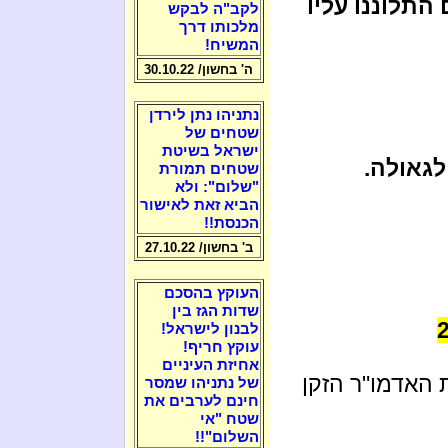
התלוננו עליו
לקב"ה לבקש
מלכותו דרך
המשיח!
ה' בחשון/ 30.10.22
נתניהו נתן לירדן
שטחים של
ישראל בשיטת
לגאולה.
שטחים תמורת
"שלום": ולא
הביא זאת לאישור
הכנסת!!
ב' בחשון/ 27.10.22
העוקץ בהסכם
שדות הגז בין
לבנון לישראל!
עוקץ חריף!
אחיזת העיניים
האדמו"ר הזקן
של נתניהו שמסר
חינם לערבים את
שטח "אי
השלום"!!