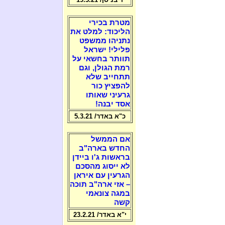
מטרת בכירי
הליכוד: למלט את
נתניהו ממשפט
פלילי! ישראל
תוותר בחשאי על
רמת הגולן, וגם
תתחייב שלא
להפציץ כור
גרעיני שאותו
אסד יבנה!
כ"א באדר/ 5.3.21
אם הממשל
החדש בארה"ב
בראשות ג'ו ביידן
לא ייסוג מהסכם
הגרעין עם איראן
– אזי ארה"ב תוכה
במגה צונאמי
קשה
י"א באדר/ 23.2.21