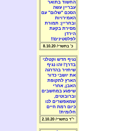
החשוד בתואר
עבריין עשה
הסכם "שלום" עם
האמירויות
ובחריין: תמורת
מסירת בקעת
הירדן
לפלסטינים!!
כ' בתשרי/ 8.10.20
נגיף חדש וקטלני
בדרך! זהו נגיף
שיחזיר בהדרגה
את יושבי כדור
הארץ לתקופת
האבן, אחרי
שיפגע במחשבים
וברובוטים,
שמאפשרים לנו
כיום רמת חיים
חלומית!
י"ד בתשרי/ 2.10.20