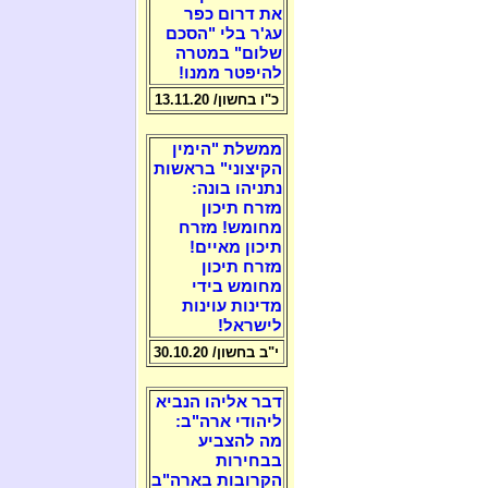
את דרום כפר
עג'ר בלי "הסכם
שלום" במטרה
להיפטר ממנו!
כ"ו בחשון/ 13.11.20
ממשלת "הימין
הקיצוני" בראשות
נתניהו בונה:
מזרח תיכון
מחומש! מזרח
תיכון מאיים!
מזרח תיכון
מחומש בידי
מדינות עוינות
לישראל!
י"ב בחשון/ 30.10.20
דבר אליהו הנביא
ליהודי ארה"ב:
מה להצביע
בבחירות
הקרובות בארה"ב