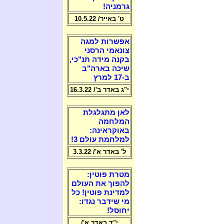
גרמניה!
ט' באייר/ 10.5.22
אפשרות למגה
צונאמי הרסני
בקנה מידה תנ"כי,
שיכה בארה"ב
ב-17 למרץ
י"ג באדר ב'/ 16.3.22
לאן מתגלגלת
המלחמה
באוקראינה:
למלחמת עולם 3!
ל' באדר א'/ 3.3.22
מטרת פוטין:
להפוך את העולם
למדינת פוטין! כל
מי שידבר נגדו:
יחוסל!
י"ד באדר א'/