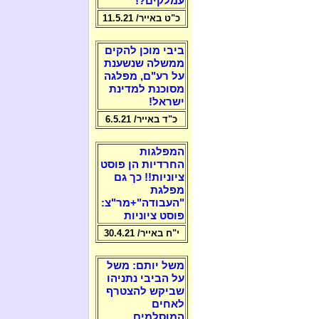
עמלקים?!
כ"ט באייר/ 11.5.21
ביבי מוכן להקים
ממשלה שנשענת
על רע"ם, מפלגה
מסוכנת למדינת
ישראל!
כ"ד באייר/ 6.5.21
המפלגות
החרדיות הן פוסט
ציוניות!! כך גם
מפלגת
"העבודה"+מר"צ:
פוסט ציוניות
י"ח באייר/ 30.4.21
משל יותם: משל
על הביבי נתניהו
שביקש להצטרף
לאחים
המוסלמים