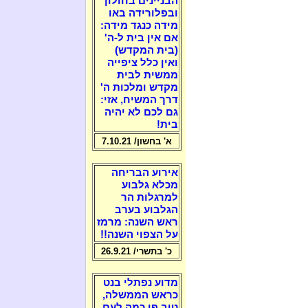
הבניינים בחולון
ובפלורידה באו
מידה כנגד מידה:
אם אין בית ל-ה'
(בית המקדש)
ואין כלל ציפייה
ממשית לבית
מקדש ומלכות ה'
דרך המשיח, אזי:
גם לכם לא יהיה
בית!
א' בחשון/ 7.10.21
אירוע הבריחה
מכלא גלבוע
למרגלות הר
הגלבוע בערב
ראש השנה: מרמז
על הצפוי השנה!!
כ' בתשרי/ 26.9.21
מדוע נפתלי בנט
כראש הממשלה,
טוב פי כמה לעם