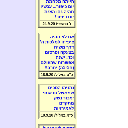
הייתה מלחמת
יום כיפור... עכשיו
תהיה גם: הצגת
יום כיפור!
ו' בתשרי/ 24.9.20
אם לא תהיה
ציפייה למלכות ה'
דרך משיח
בצעקה ופרסום
וכו': ישנה
אפשרות שהעולם
(חלילה) יחרב!!
כ"ט באלול/ 18.9.20
נתניהו הסכים
שממשל טראמפ
ימכור נשק
מתקדם
לאמירויות
כ"א באלול/ 10.9.20