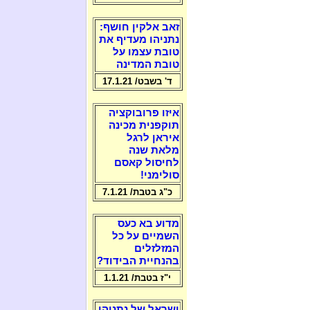
זאב אלקין חושף:
נתניהו מעדיף את
טובת עצמו על
טובת המדינה
ד' בשבט/ 17.1.21
איזו פרובוקציה
תוקפנית מכינה
איראן לרגל
מלאת שנה
לחיסול קאסם
סולימני!
כ"ג בטבת/ 7.1.21
מדוע בא כעס
השמיים על כל
המזלזלים
בהנחיית הבידוד?
י"ז בטבת/ 1.1.21
ישראל של נתניהו