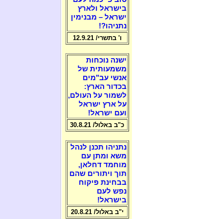
בישראל ולארץ
ישראל – מבנימין
נתניהו?!
ו' בתשרי/ 12.9.21
ישנה נוכחות
משמעותית של
אנשי עב"מים
בכדור הארץ:
לשמור על העולם,
על ארץ ישראל
ועם ישראל!
כ"ב באלול/ 30.8.21
נתניהו תכנן לנהל
משא ומתן עם
מוחמד דחלאן,
תוך ויתורים שהם
בבחינת פיקוח
נפש לעם
בישראל!
י"ב באלול/ 20.8.21