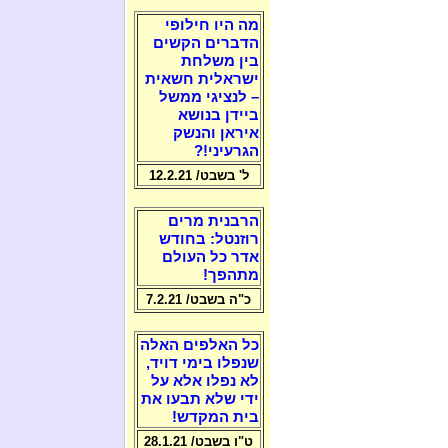
מה היו חילופי
הדברים הקשים
בין משלחת
ישראלית חשאית
– לנציגי ממשל
ביידן בנושא
איראן והנשק
הגרעיני!?
ל' בשבט/ 12.2.21
הרבנית מרים
רוזנטל: בחודש
אדר כל העולם
מתהפך!
כ"ה בשבט/ 7.2.21
כל האלפים האלה
שנפלו בימי דויד,
לא נפלו אלא על
ידי שלא תבעו את
בית המקדש!
ט"ו בשבט/ 28.1.21