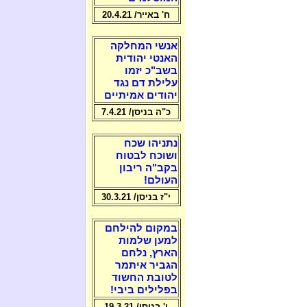
ח' באייר/ 20.4.21
אנשי המחלקה
האנטי יהודית
בשב"כ יזמו
עלילת דם נגד
יהודים אמיתיים
כ"ה בניסן/ 7.4.21
נתניהו שכח
ושוכח לבטוח
בקב"ה ריבון
העולם!
י"ז בניסן/ 30.3.21
במקום להילחם
למען שלמות
הארץ, נלחם
הגביר איתמר
לטובת החשוד
בפלילים ביבי!
ו' בניסן/ 19.3.21