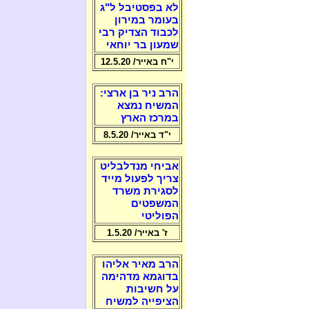
לא בפסטיבל ל"ג
בעומר במירון
לכבוד הצדיק רבי
שמעון בר יוחאי
י"ח באייר/ 12.5.20
הרב ניר בן ארצי:
המשיח נמצא
במרכז הארץ
י"ד באייר/ 8.5.20
אביחי מנדלבליט
צריך לפעול מייד
לסגירת משרד
המשפטים
הפוליטי
ז' באייר/ 1.5.20
הרב מאיר אליהו
בדוגמא מדהימה
על חשיבות
הציפייה למשיח