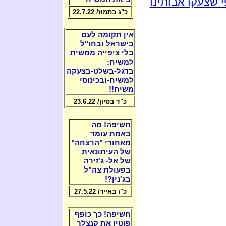
 שצעקו אבותינו
כ"ג בתמוז/ 22.7.22
אין תקומה לעם
בישראל ובחו"ל
בלי ציפייה ממשית
למשיח:
בדגל-בשלט-בצעקה
למשיח-ובכינוסי
משיח!!
כ"ד בסיון/ 23.6.22
חשיפה! מה
באמת עומד
מאחורי "הֵרַצחה"
של העיתונאית
של אל- ג'זירה
בפעולת צה"ל
בג'נין?!
כ"ו באייר/ 27.5.22
חשיפה! כך כופף
פוטין את קנצלר