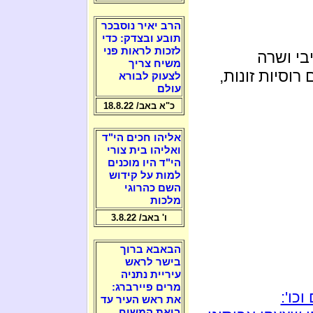
הרב יאיר נוסבכר
תובע ובצדק: כדי
לזכות לראות פני
בי ושרה
משיח צריך
 רוסיות זונות,
לצעוק לבורא
עולם
כ"א באב/ 18.8.22
אליהו חכים הי"ד
ואליהו בית צורי
הי"ד היו מוכנים
למות על קידוש
השם כהרוגי
מלכות
ו' באב/ 3.8.22
הבאבא ברוך
בישר לראש
עיריית נתניה
מרים פיירברג:
כו':
את ראש העיר עד
ביאת המשיח