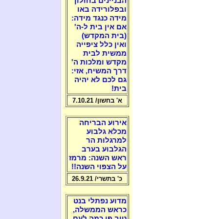
הבניינים בחולון
ובפלורידה באו
מידה כנגד מידה:
אם אין בית ל-ה'
(בית המקדש)
ואין כלל ציפייה
ממשית לבית
מקדש ומלכות ה'
דרך המשיח, אזי:
גם לכם לא יהיה
בית!
א' בחשון/ 7.10.21
אירוע הבריחה
מכלא גלבוע
למרגלות הר
הגלבוע בערב
ראש השנה: מרמז
על הצפוי השנה!!
כ' בתשרי/ 26.9.21
מדוע נפתלי בנט
כראש הממשלה,
טוב פי כמה לעם