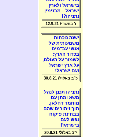
בישראל ולארץ
ישראל – מבנימין
נתניהו?!
ו' בתשרי/ 12.9.21
ישנה נוכחות
משמעותית של
אנשי עב"מים
בכדור הארץ:
לשמור על העולם,
על ארץ ישראל
ועם ישראל!
כ"ב באלול/ 30.8.21
נתניהו תכנן לנהל
משא ומתן עם
מוחמד דחלאן,
תוך ויתורים שהם
בבחינת פיקוח
נפש לעם
בישראל!
י"ב באלול/ 20.8.21