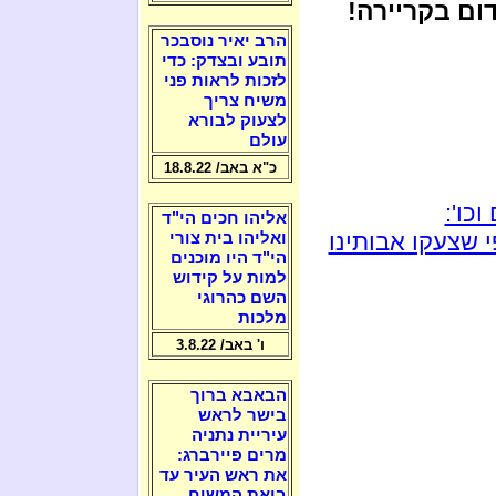
ם בקריירה!
הרב יאיר נוסבכר
תובע ובצדק: כדי
לזכות לראות פני
משיח צריך
לצעוק לבורא
עולם
כ"א באב/ 18.8.22
כו':
אליהו חכים הי"ד
 שצעקו אבותינו
ואליהו בית צורי
הי"ד היו מוכנים
למות על קידוש
השם כהרוגי
מלכות
ו' באב/ 3.8.22
הבאבא ברוך
בישר לראש
עיריית נתניה
מרים פיירברג:
את ראש העיר עד
ביאת המשיח