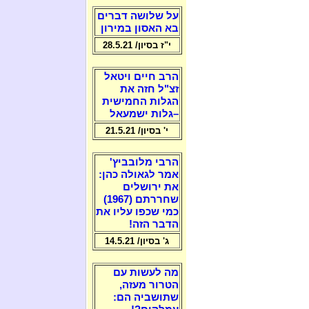
על שלושה דברים
בא האסון במירון
י"ז בסיון/ 28.5.21
הרב חיים ויטאל
זצ"ל חזה את
הגלות החמישית
–גלות ישמעאל
י' בסיון/ 21.5.21
הרבי מלובביץ'
אמר לגאולה כהן:
את ירושלים
שחררתם (1967)
כמי שכפו עליו את
הדבר הזה!
ג' בסיון/ 14.5.21
מה לעשות עם
הטרור מעזה,
שתושביה הם: