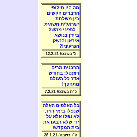
מה היו חילופי
הדברים הקשים
בין משלחת
ישראלית חשאית
– לנציגי ממשל
ביידן בנושא
איראן והנשק
הגרעיני!?
ל' בשבט/ 12.2.21
הרבנית מרים
רוזנטל: בחודש
אדר כל העולם
מתהפך!
כ"ה בשבט/ 7.2.21
כל האלפים האלה
שנפלו בימי דויד,
לא נפלו אלא על
ידי שלא תבעו את
בית המקדש!
ט"ו בשבט/ 28.1.21