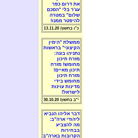
את דרום כפר
עג'ר בלי "הסכם
שלום" במטרה
להיפטר ממנו!
כ"ו בחשון/ 13.11.20
ממשלת "הימין
הקיצוני" בראשות
נתניהו בונה:
מזרח תיכון
מחומש! מזרח
תיכון מאיים!
מזרח תיכון
מחומש בידי
מדינות עוינות
לישראל!
י"ב בחשון/ 30.10.20
דבר אליהו הנביא
ליהודי ארה"ב:
מה להצביע
בבחירות
הקרובות בארה"ב