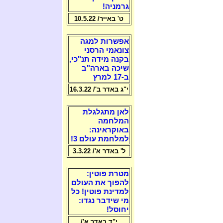
גרמניה!
ט' באייר/ 10.5.22
אפשרות למגה
צונאמי הרסני
בקנה מידה תנ"כי,
שיכה בארה"ב
ב-17 למרץ
י"ג באדר ב'/ 16.3.22
לאן מתגלגלת
המלחמה
באוקראינה:
למלחמת עולם 3!
ל' באדר א'/ 3.3.22
מטרת פוטין:
להפוך את העולם
למדינת פוטין! כל
מי שידבר נגדו:
יחוסל!
י"ד באדר א'/