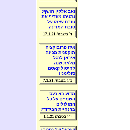
זאב אלקין חושף:
נתניהו מעדיף את
טובת עצמו על
טובת המדינה
ד' בשבט/ 17.1.21
איזו פרובוקציה
תוקפנית מכינה
איראן לרגל
מלאת שנה
לחיסול קאסם
סולימני!
כ"ג בטבת/ 7.1.21
מדוע בא כעס
השמיים על כל
המזלזלים
בהנחיית הבידוד?
י"ז בטבת/ 1.1.21
ישראל של נתניהו