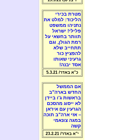
מטרת בכירי
הליכוד: למלט את
נתניהו ממשפט
פלילי! ישראל
תוותר בחשאי על
רמת הגולן, וגם
תתחייב שלא
להפציץ כור
גרעיני שאותו
אסד יבנה!
כ"א באדר/ 5.3.21
אם הממשל
החדש בארה"ב
בראשות ג'ו ביידן
לא ייסוג מהסכם
הגרעין עם איראן
– אזי ארה"ב תוכה
במגה צונאמי
קשה
י"א באדר/ 23.2.21