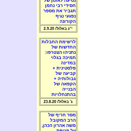
נסיעה לאומן של
חסידי רבי נחמן
תגביר את מספר
נפגעי נגיף
הקורונה
י"ג באלול/ 2.9.20
לרשימת החבלות
החדשות של
נתניהו הצטרפו:
תמיכה בגלוי
במדינה
פלסטינית +
קביעה של
גבולותיה +
הקפאה של
הבנייה
בהתנחלויות
ג' באלול/ 23.8.20
מסר חריף של
הרב המקובל
משה אהרון הכהן,
על מגיפת