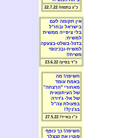
כ"ג בתמוז/ 22.7.22
אין תקומה לעם
בישראל ובחו"ל
בלי ציפייה ממשית
למשיח:
בדגל-בשלט-בצעקה
למשיח-ובכינוסי
משיח!!
כ"ד בסיון/ 23.6.22
חשיפה! מה
באמת עומד
מאחורי "הֵרַצחה"
של העיתונאית
של אל- ג'זירה
בפעולת צה"ל
בג'נין?!
כ"ו באייר/ 27.5.22
חשיפה! כך כופף
פוטין את קנצלר