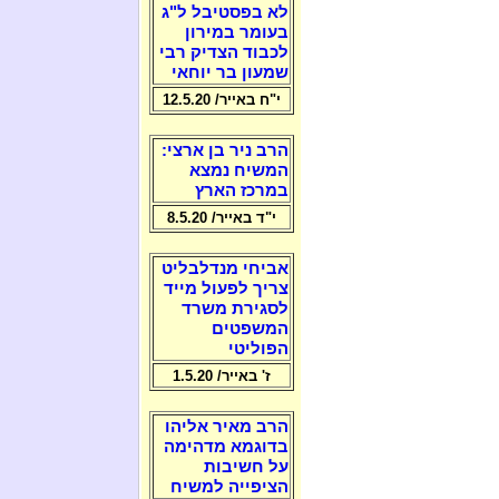
לא בפסטיבל ל"ג
בעומר במירון
לכבוד הצדיק רבי
שמעון בר יוחאי
י"ח באייר/ 12.5.20
הרב ניר בן ארצי:
המשיח נמצא
במרכז הארץ
י"ד באייר/ 8.5.20
אביחי מנדלבליט
צריך לפעול מייד
לסגירת משרד
המשפטים
הפוליטי
ז' באייר/ 1.5.20
הרב מאיר אליהו
בדוגמא מדהימה
על חשיבות
הציפייה למשיח