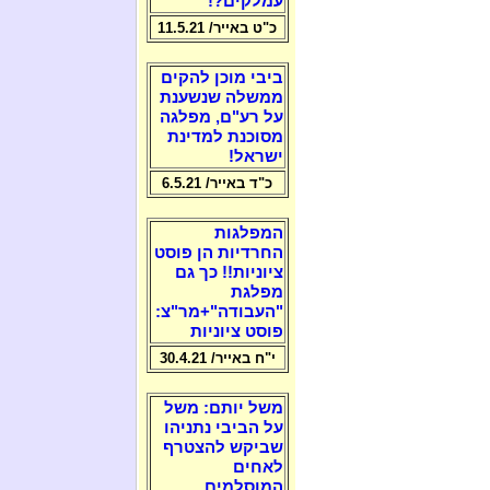
עמלקים?!
כ"ט באייר/ 11.5.21
ביבי מוכן להקים
ממשלה שנשענת
על רע"ם, מפלגה
מסוכנת למדינת
ישראל!
כ"ד באייר/ 6.5.21
המפלגות
החרדיות הן פוסט
ציוניות!! כך גם
מפלגת
"העבודה"+מר"צ:
פוסט ציוניות
י"ח באייר/ 30.4.21
משל יותם: משל
על הביבי נתניהו
שביקש להצטרף
לאחים
המוסלמים