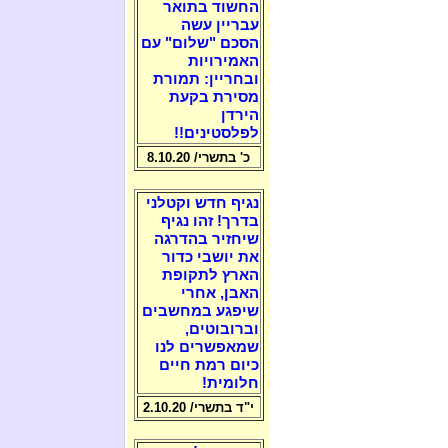
החשוד בתואר
עבריין עשה
הסכם "שלום" עם
האמירויות
ובחריין: תמורת
מסירת בקעת
הירדן
לפלסטינים!!
כ' בתשרי/ 8.10.20
נגיף חדש וקטלני
בדרך! זהו נגיף
שיחזיר בהדרגה
את יושבי כדור
הארץ לתקופת
האבן, אחרי
שיפגע במחשבים
וברובוטים,
שמאפשרים לנו
כיום רמת חיים
חלומית!
י"ד בתשרי/ 2.10.20