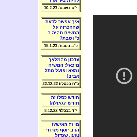
להיות ב-ז' אדר
י"ט בשבט/ 10.2.23
איך אפשר לדעת
שההכרזה על
המשיח תהיה ב-
כ"ו טבת?
כ"ב בטבת/ 15.1.23
עדכון מהמלאך
מיכאל: המשיח
נמצא ופועל מתל
אביב!
כ"ח בכסלו/ 22.12.22
חודש כסלו זה
חודש הגאולה!
י"ד בכסלו/ 8.12.22
מי זה האיש?!
הרב יוסף מזרחי
טוען, שגדול