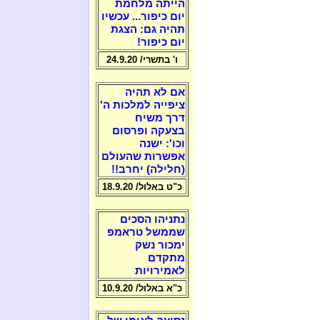
הייתה מלחמת
יום כיפור... עכשיו
תהיה גם: הצגת
יום כיפור!
ו' בתשרי/ 24.9.20
אם לא תהיה
ציפייה למלכות ה'
דרך משיח
בצעקה ופרסום
וכו': ישנה
אפשרות שהעולם
(חלילה) יחרב!!
כ"ט באלול/ 18.9.20
נתניהו הסכים
שממשל טראמפ
ימכור נשק
מתקדם
לאמירויות
כ"א באלול/ 10.9.20