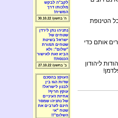
לקב"ה לבקש
מלכותו דרך
המשיח!
ה' בחשון/ 30.10.22
ל הטינופת
נתניהו נתן לירדן
שטחים של
ישראל בשיטת
רים אותם כדי
שטחים תמורת
"שלום": ולא
הביא זאת לאישור
הכנסת!!
דות ליהודון
ב' בחשון/ 27.10.22
לדמן!
העוקץ בהסכם
שדות הגז בין
לבנון לישראל!
עוקץ חריף!
אחיזת העיניים
של נתניהו שמסר
חינם לערבים את
שטח "אי
השלום"!!