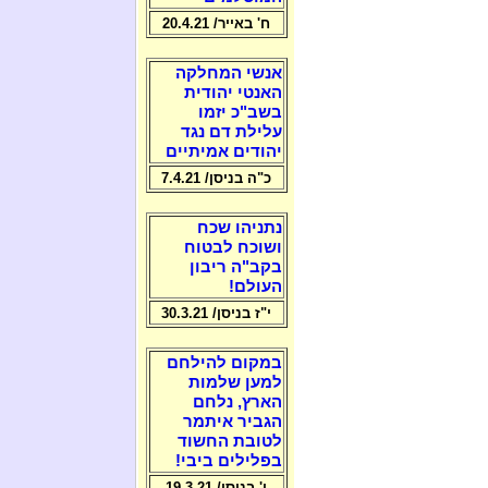
ח' באייר/ 20.4.21
אנשי המחלקה
האנטי יהודית
בשב"כ יזמו
עלילת דם נגד
יהודים אמיתיים
כ"ה בניסן/ 7.4.21
נתניהו שכח
ושוכח לבטוח
בקב"ה ריבון
העולם!
י"ז בניסן/ 30.3.21
במקום להילחם
למען שלמות
הארץ, נלחם
הגביר איתמר
לטובת החשוד
בפלילים ביבי!
ו' בניסן/ 19.3.21