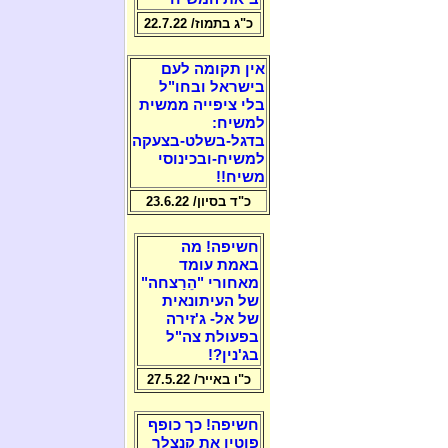
כ"ג בתמוז/ 22.7.22
אין תקומה לעם
בישראל ובחו"ל
בלי ציפייה ממשית
למשיח:
בדגל-בשלט-בצעקה
למשיח-ובכינוסי
משיח!!
כ"ד בסיון/ 23.6.22
חשיפה! מה
באמת עומד
מאחורי "הֵרַצחה"
של העיתונאית
של אל- ג'זירה
בפעולת צה"ל
בג'נין?!
כ"ו באייר/ 27.5.22
חשיפה! כך כופף
פוטין את קנצלר