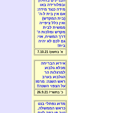
הבניינים בחולון
ובפלורידה באו
מידה כנגד מידה:
אם אין בית ל-ה'
(בית המקדש)
ואין כלל ציפייה
ממשית לבית
מקדש ומלכות ה'
דרך המשיח, אזי:
גם לכם לא יהיה
בית!
א' בחשון/ 7.10.21
אירוע הבריחה
מכלא גלבוע
למרגלות הר
הגלבוע בערב
ראש השנה: מרמז
על הצפוי השנה!!
כ' בתשרי/ 26.9.21
מדוע נפתלי בנט
כראש הממשלה,
טוב פי כמה לעם