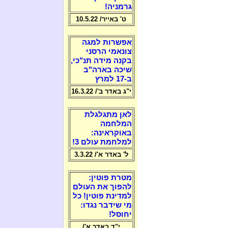
גרמניה!
ט' באייר/ 10.5.22
אפשרות למגה
צונאמי הרסני
בקנה מידה תנ"כי,
שיכה בארה"ב
ב-17 למרץ
י"ג באדר ב'/ 16.3.22
לאן מתגלגלת
המלחמה
באוקראינה:
למלחמת עולם 3!
ל' באדר א'/ 3.3.22
מטרת פוטין:
להפוך את העולם
למדינת פוטין! כל
מי שידבר נגדו:
יחוסל!
י"ד באדר א'/