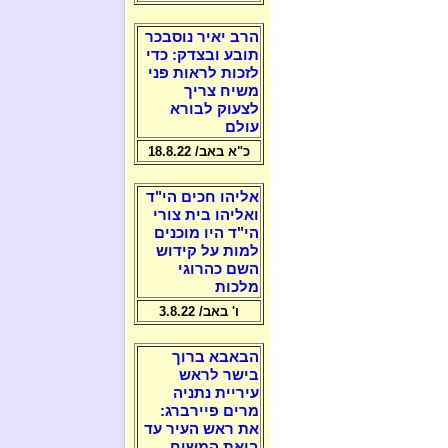
הרב יאיר נוסבכר
תובע ובצדק: כדי
לזכות לראות פני
משיח צריך
לצעוק לבורא
עולם
כ"א באב/ 18.8.22
אליהו חכים הי"ד
ואליהו בית צורי
הי"ד היו מוכנים
למות על קידוש
השם כהרוגי
מלכות
ו' באב/ 3.8.22
הבאבא ברוך
בישר לראש
עיריית נתניה
מרים פיירברג:
את ראש העיר עד
ביאת המשיח