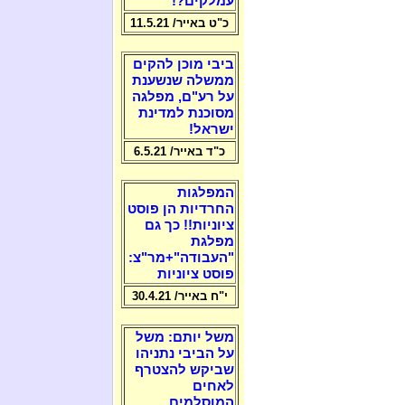
עמלקים?!
כ"ט באייר/ 11.5.21
ביבי מוכן להקים
ממשלה שנשענת
על רע"ם, מפלגה
מסוכנת למדינת
ישראל!
כ"ד באייר/ 6.5.21
המפלגות
החרדיות הן פוסט
ציוניות!! כך גם
מפלגת
"העבודה"+מר"צ:
פוסט ציוניות
י"ח באייר/ 30.4.21
משל יותם: משל
על הביבי נתניהו
שביקש להצטרף
לאחים
המוסלמים