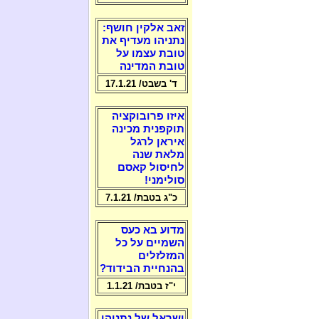
זאב אלקין חושף:
נתניהו מעדיף את
טובת עצמו על
טובת המדינה
ד' בשבט/ 17.1.21
איזו פרובוקציה
תוקפנית מכינה
איראן לרגל
מלאת שנה
לחיסול קאסם
סולימני!
כ"ג בטבת/ 7.1.21
מדוע בא כעס
השמיים על כל
המזלזלים
בהנחיית הבידוד?
י"ז בטבת/ 1.1.21
ישראל של נתניהו