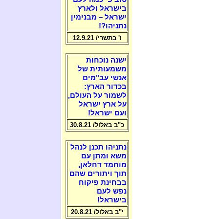
בישראל ולארץ
ישראל – מבנימין
נתניהו?!
ו' בתשרי/ 12.9.21
ישנה נוכחות
משמעותית של
אנשי עב"מים
בכדור הארץ:
לשמור על העולם,
על ארץ ישראל
ועם ישראל!
כ"ב באלול/ 30.8.21
נתניהו תכנן לנהל
משא ומתן עם
מוחמד דחלאן,
תוך ויתורים שהם
בבחינת פיקוח
נפש לעם
בישראל!
י"ב באלול/ 20.8.21