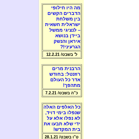
מה היו חילופי
הדברים הקשים
בין משלחת
ישראלית חשאית
– לנציגי ממשל
ביידן בנושא
איראן והנשק
הגרעיני!?
ל' בשבט/ 12.2.21
הרבנית מרים
רוזנטל: בחודש
אדר כל העולם
מתהפך!
כ"ה בשבט/ 7.2.21
כל האלפים האלה
שנפלו בימי דויד,
לא נפלו אלא על
ידי שלא תבעו את
בית המקדש!
ט"ו בשבט/ 28.1.21