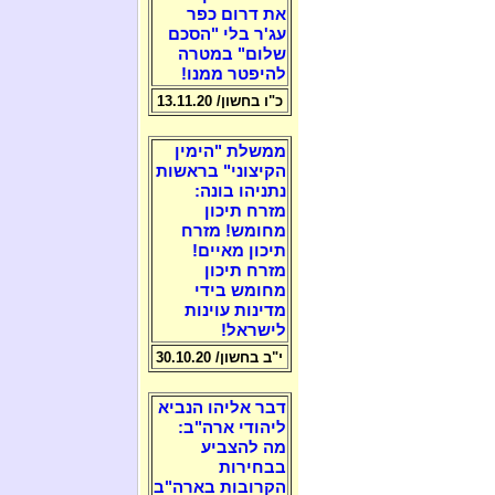
את דרום כפר
עג'ר בלי "הסכם
שלום" במטרה
להיפטר ממנו!
כ"ו בחשון/ 13.11.20
ממשלת "הימין
הקיצוני" בראשות
נתניהו בונה:
מזרח תיכון
מחומש! מזרח
תיכון מאיים!
מזרח תיכון
מחומש בידי
מדינות עוינות
לישראל!
י"ב בחשון/ 30.10.20
דבר אליהו הנביא
ליהודי ארה"ב:
מה להצביע
בבחירות
הקרובות בארה"ב