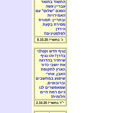
החשוד בתואר
עבריין עשה
הסכם "שלום" עם
האמירויות
ובחריין: תמורת
מסירת בקעת
הירדן
לפלסטינים!!
כ' בתשרי/ 8.10.20
נגיף חדש וקטלני
בדרך! זהו נגיף
שיחזיר בהדרגה
את יושבי כדור
הארץ לתקופת
האבן, אחרי
שיפגע במחשבים
וברובוטים,
שמאפשרים לנו
כיום רמת חיים
חלומית!
י"ד בתשרי/ 2.10.20