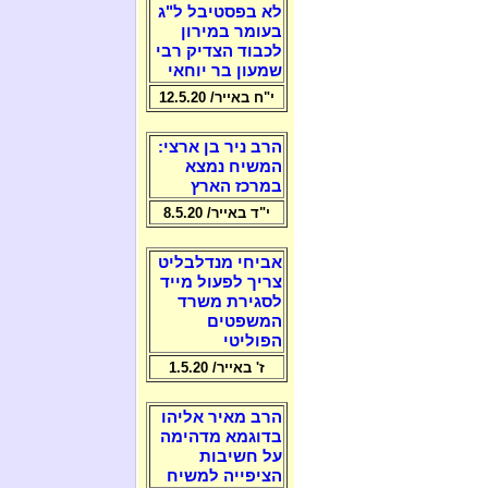
לא בפסטיבל ל"ג
בעומר במירון
לכבוד הצדיק רבי
שמעון בר יוחאי
י"ח באייר/ 12.5.20
הרב ניר בן ארצי:
המשיח נמצא
במרכז הארץ
י"ד באייר/ 8.5.20
אביחי מנדלבליט
צריך לפעול מייד
לסגירת משרד
המשפטים
הפוליטי
ז' באייר/ 1.5.20
הרב מאיר אליהו
בדוגמא מדהימה
על חשיבות
הציפייה למשיח