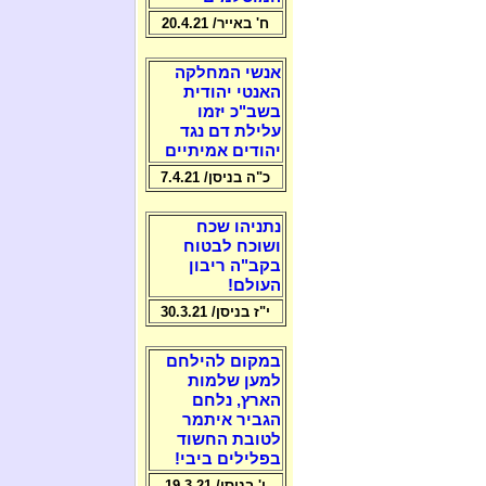
ח' באייר/ 20.4.21
אנשי המחלקה
האנטי יהודית
בשב"כ יזמו
עלילת דם נגד
יהודים אמיתיים
כ"ה בניסן/ 7.4.21
נתניהו שכח
ושוכח לבטוח
בקב"ה ריבון
העולם!
י"ז בניסן/ 30.3.21
במקום להילחם
למען שלמות
הארץ, נלחם
הגביר איתמר
לטובת החשוד
בפלילים ביבי!
ו' בניסן/ 19.3.21