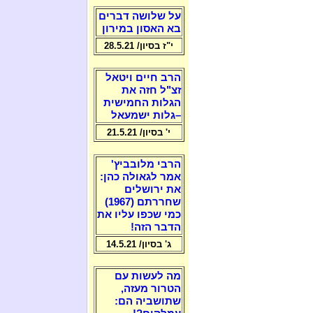
על שלושה דברים
בא האסון במירון
י"ז בסיון/ 28.5.21
הרב חיים ויטאל
זצ"ל חזה את
הגלות החמישית
–גלות ישמעאל
י' בסיון/ 21.5.21
הרבי מלובביץ'
אמר לגאולה כהן:
את ירושלים
שחררתם (1967)
כמי שכפו עליו את
הדבר הזה!
ג' בסיון/ 14.5.21
מה לעשות עם
הטרור מעזה,
שתושביה הם: