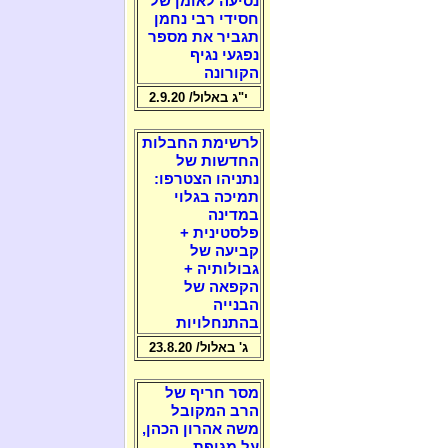
נסיעה לאומן של
חסידי רבי נחמן
תגביר את מספר
נפגעי נגיף
הקורונה
י"ג באלול/ 2.9.20
לרשימת החבלות
החדשות של
נתניהו הצטרפו:
תמיכה בגלוי
במדינה
פלסטינית +
קביעה של
גבולותיה +
הקפאה של
הבנייה
בהתנחלויות
ג' באלול/ 23.8.20
מסר חריף של
הרב המקובל
משה אהרון הכהן,
על מגיפת