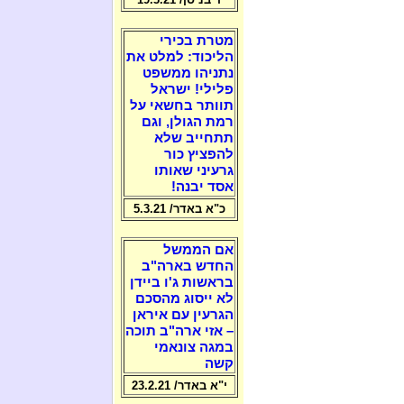
מטרת בכירי
הליכוד: למלט את
נתניהו ממשפט
פלילי! ישראל
תוותר בחשאי על
רמת הגולן, וגם
תתחייב שלא
להפציץ כור
גרעיני שאותו
אסד יבנה!
כ"א באדר/ 5.3.21
אם הממשל
החדש בארה"ב
בראשות ג'ו ביידן
לא ייסוג מהסכם
הגרעין עם איראן
– אזי ארה"ב תוכה
במגה צונאמי
קשה
י"א באדר/ 23.2.21